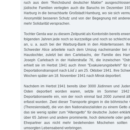
ruch aus dem "Reichsbund deutscher Makler" ausgeschlosse
jüdische Familien verlegten auch die Baruchs im Dezember 19
Harburg in die benachbarte Großstadt Hamburg, wo sie sich vermu
Anonymität besseren Schutz und von der Begegnung mit anderen 
mehr Solidarität versprachen.
Tochter Gerda war zu diesem Zeitpunkt als Kontoristin bereits erw
folgenden Jahren jede noch so kurzzeitige und noch so schlecht e
an, u. a. auch bei der Warburg-Bank in den Alsterterrassen. I
Schwester Alice arbeitete nach dem Umzug nacheinander bei m
Haustochter, zuletzt bei den Carlebachs, der Familie des Ha
Joseph Carlebach in der Hallerstraße 76, die inzwischen "Ostm
erhielt sie im Herbst 1941 auch ihren "Evakuierungsbefehl" fü
Deportationstransport nach Łód´z am 25. Oktober 1941. Ihre Schw
Wochen später am 18. November 1941 nach Minsk deportiert.
Nachdem im Herbst 1941 bereits über 3000 Jüdinnen und Jude
Osten deportiert worden waren, setzte im Sommer 1942
Deportationswelle ein, von der noch einmal fast 2000 zumeist 
erfasst wurden. Zwei dieser Transporte gingen in die böhmische 
(Theresienstadt), die von den Nationalsozialisten zu einem Getto
das sie wenig später zum "Altersgetto" für deutsche Juden erklär
über 65 Jahren und andere prominente, hoch dekorierte oder ge
Ehepartner aus nicht mehr bestehenden Mischehen sollten 
umsorgten Lebensabend verbringen.