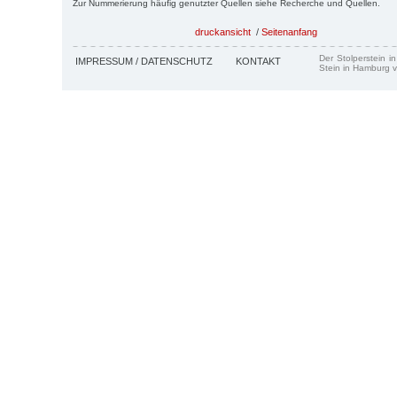
Zur Nummerierung häufig genutzter Quellen siehe Recherche und Quellen.
druckansicht
/
Seitenanfang
Der Stolperstein i
IMPRESSUM / DATENSCHUTZ
KONTAKT
Stein in Hamburg v