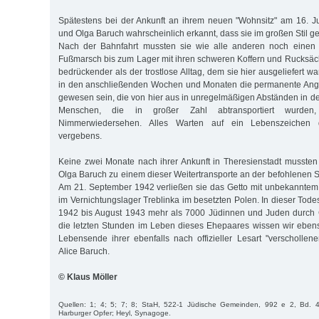
Spätestens bei der Ankunft an ihrem neuen "Wohnsitz" am 16. J
und Olga Baruch wahrscheinlich erkannt, dass sie im großen Stil 
Nach der Bahnfahrt mussten sie wie alle anderen noch einen 
Fußmarsch bis zum Lager mit ihren schweren Koffern und Rucksä
bedrückender als der trostlose Alltag, dem sie hier ausgeliefert wa
in den anschließenden Wochen und Monaten die permanente Angs
gewesen sein, die von hier aus in unregelmäßigen Abständen in d
Menschen, die in großer Zahl abtransportiert wurden
Nimmerwiedersehen. Alles Warten auf ein Lebenszeichen 
vergebens.
Keine zwei Monate nach ihrer Ankunft in Theresienstadt mussten
Olga Baruch zu einem dieser Weitertransporte an der befohlenen S
Am 21. September 1942 verließen sie das Getto mit unbekanntem Z
im Vernichtungslager Treblinka im besetzten Polen. In dieser Tode
1942 bis August 1943 mehr als 7000 Jüdinnen und Juden durch G
die letzten Stunden im Leben dieses Ehepaares wissen wir eben
Lebensende ihrer ebenfalls nach offizieller Lesart "verscholle
Alice Baruch.
© Klaus Möller
Quellen: 1; 4; 5; 7; 8; StaH, 522-1 Jüdische Gemeinden, 992 e 2, Bd. 4
Harburger Opfer; Heyl, Synagoge.