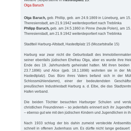
Weitere Stolpersteine in
Hastedtplatz 15
:
Olga Baruch
Olga Baruch,
geb. Phillip, geb. am 24.9.1869 in Lüneburg, am 15.
Theresienstadt, am 21.9.1942 weiterdeportiert nach Treblinka
Philipp Baruch,
geb. am 24.5.1860 in Pinne (heute Polen), am 15.
Theresienstadt, am 21.9.1942 weiterdeportiert nach Treblinka
Stadtteil Harburg-Altstadt, Hastedtplatz 15 (Mozartstraße 15)
Harburg war zwar nicht die Geburtsstadt des Immobilienmakle
seiner ebenfalls jüdischen Ehefrau Olga, aber es wurde ihre He
Ende des 19. Jahrhunderts geheiratet hatten. Mit ihren beiden
23.7.1896) und Alice (geb. 18.1.1898) wohnten sie in der Mo
Hastedtplatz). Das Büro ihres Vaters befand sich in der Müh
Schlossmühlendamm), einer der bedeutendsten Geschäfts
preußischen Industriestadt Harburg a. d. Elbe, die das Stadtzen
Hafen verband.
Die beiden Töchter besuchten Harburger Schulen und verst
christlichen Freundinnen – so jedenfalls erinnert sich ihr Jugendf
– ebenso gut wie mit den jüdischen Kindern und Jugendlichen in ih
Nach 1933 schlug der bis dahin zumeist versteckte Antisemit
schnell in offenen Judenhass um. Es dürfte nicht lange gedauert 