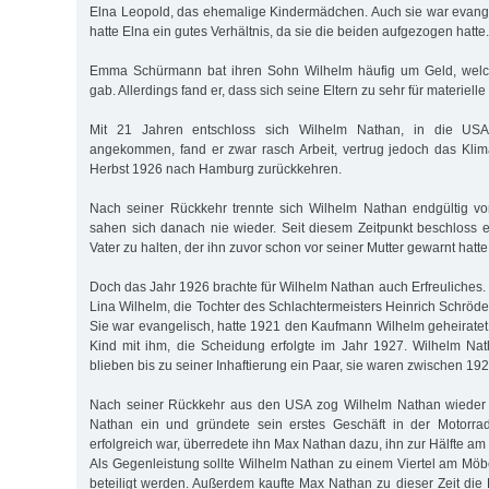
Elna Leopold, das ehemalige Kindermädchen. Auch sie war evang
hatte Elna ein gutes Verhältnis, da sie die beiden aufgezogen hatte.
Emma Schürmann bat ihren Sohn Wilhelm häufig um Geld, welch
gab. Allerdings fand er, dass sich seine Eltern zu sehr für materielle
Mit 21 Jahren entschloss sich Wilhelm Nathan, in die USA
angekommen, fand er zwar rasch Arbeit, vertrug jedoch das Kli
Herbst 1926 nach Hamburg zurückkehren.
Nach seiner Rückkehr trennte sich Wilhelm Nathan endgültig vo
sahen sich danach nie wieder. Seit diesem Zeitpunkt beschloss 
Vater zu halten, der ihn zuvor schon vor seiner Mutter gewarnt hatte
Doch das Jahr 1926 brachte für Wilhelm Nathan auch Erfreuliches. 
Lina Wilhelm, die Tochter des Schlachtermeisters Heinrich Schröd
Sie war evangelisch, hatte 1921 den Kaufmann Wilhelm geheirat
Kind mit ihm, die Scheidung erfolgte im Jahr 1927. Wilhelm Na
blieben bis zu seiner Inhaftierung ein Paar, sie waren zwischen 19
Nach seiner Rückkehr aus den USA zog Wilhelm Nathan wieder 
Nathan ein und gründete sein erstes Geschäft in der Motorra
erfolgreich war, überredete ihn Max Nathan dazu, ihn zur Hälfte am 
Als Gegenleistung sollte Wilhelm Nathan zu einem Viertel am Möb
beteiligt werden. Außerdem kaufte Max Nathan zu dieser Zeit die