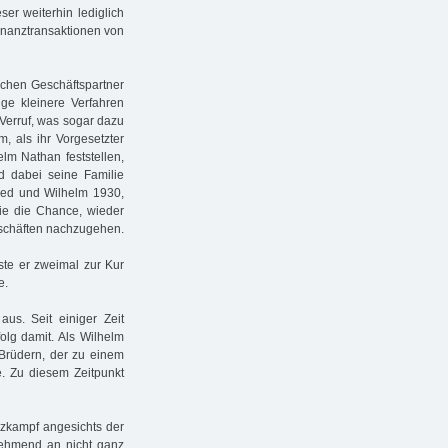
ser weiterhin lediglich
Finanztransaktionen von
schen Geschäftspartner
ige kleinere Verfahren
Verruf, was sogar dazu
m, als ihr Vorgesetzter
elm Nathan feststellen,
 dabei seine Familie
fred und Wilhelm 1930,
ie die Chance, wieder
schäften nachzugehen.
ste er zweimal zur Kur
e.
us. Seit einiger Zeit
olg damit. Als Wilhelm
 Brüdern, der zu einem
e. Zu diesem Zeitpunkt
nzkampf angesichts der
unehmend an nicht ganz