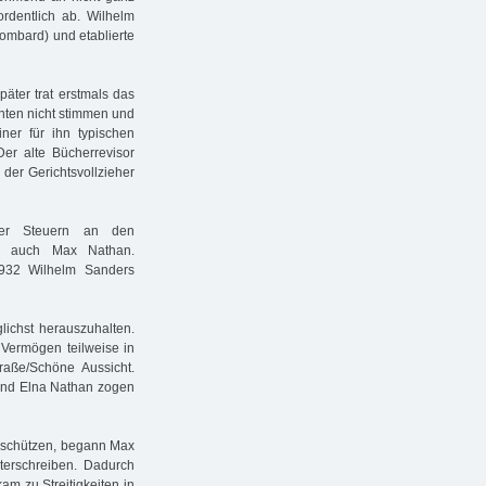
ordentlich ab. Wilhelm
ombard) und etablierte
päter trat erstmals das
nten nicht stimmen und
ner für ihn typischen
Der alte Bücherrevisor
der Gerichtsvollzieher
der Steuern an den
ch auch Max Nathan.
 1932 Wilhelm Sanders
ichst herauszuhalten.
 Vermögen teilweise in
raße/Schöne Aussicht.
und Elna Nathan zogen
 schützen, begann Max
terschreiben. Dadurch
am zu Streitigkeiten in