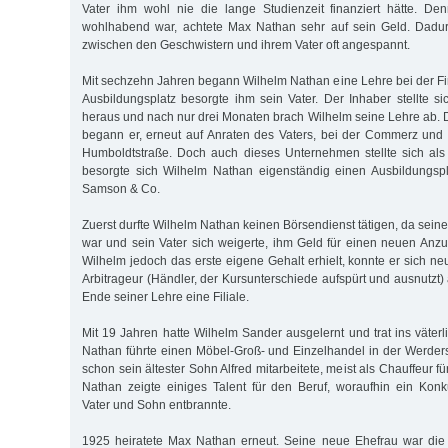
Vater ihm wohl nie die lange Studienzeit finanziert hätte. De
wohlhabend war, achtete Max Nathan sehr auf sein Geld. Dadur
zwischen den Geschwistern und ihrem Vater oft angespannt.
Mit sechzehn Jahren begann Wilhelm Nathan eine Lehre bei der 
Ausbildungsplatz besorgte ihm sein Vater. Der Inhaber stellte si
heraus und nach nur drei Monaten brach Wilhelm seine Lehre ab. 
begann er, erneut auf Anraten des Vaters, bei der Commerz und
Humboldtstraße. Doch auch dieses Unternehmen stellte sich als
besorgte sich Wilhelm Nathan eigenständig einen Ausbildungspl
Samson & Co.
Zuerst durfte Wilhelm Nathan keinen Börsendienst tätigen, da sei
war und sein Vater sich weigerte, ihm Geld für einen neuen An
Wilhelm jedoch das erste eigene Gehalt erhielt, konnte er sich ne
Arbitrageur (Händler, der Kursunterschiede aufspürt und ausnutzt) 
Ende seiner Lehre eine Filiale.
Mit 19 Jahren hatte Wilhelm Sander ausgelernt und trat ins väter
Nathan führte einen Möbel-Groß- und Einzelhandel in der Werder
schon sein ältester Sohn Alfred mitarbeitete, meist als Chauffeur f
Nathan zeigte einiges Talent für den Beruf, woraufhin ein Kon
Vater und Sohn entbrannte.
1925 heiratete Max Nathan erneut. Seine neue Ehefrau war die 