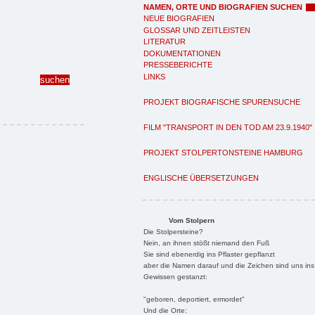
NAMEN, ORTE UND BIOGRAFIEN SUCHEN
NEUE BIOGRAFIEN
GLOSSAR UND ZEITLEISTEN
LITERATUR
DOKUMENTATIONEN
PRESSEBERICHTE
LINKS
PROJEKT BIOGRAFISCHE SPURENSUCHE
FILM "TRANSPORT IN DEN TOD AM 23.9.1940"
PROJEKT STOLPERTONSTEINE HAMBURG
ENGLISCHE ÜBERSETZUNGEN
Vom Stolpern
Die Stolpersteine?
Nein, an ihnen stößt niemand den Fuß
Sie sind ebenerdig ins Pflaster gepflanzt
aber die Namen darauf und die Zeichen sind uns ins
Gewissen gestanzt:
"geboren, deportiert, ermordet"
Und die Orte: