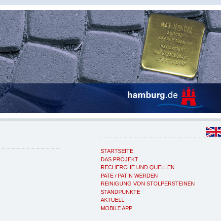
STARTSEITE
DAS PROJEKT
RECHERCHE UND QUELLEN
PATE / PATIN WERDEN
REINIGUNG VON STOLPERSTEINEN
STANDPUNKTE
AKTUELL
MOBILE APP