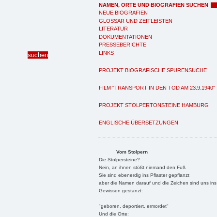
NAMEN, ORTE UND BIOGRAFIEN SUCHEN
NEUE BIOGRAFIEN
GLOSSAR UND ZEITLEISTEN
LITERATUR
DOKUMENTATIONEN
PRESSEBERICHTE
LINKS
PROJEKT BIOGRAFISCHE SPURENSUCHE
FILM "TRANSPORT IN DEN TOD AM 23.9.1940"
PROJEKT STOLPERTONSTEINE HAMBURG
ENGLISCHE ÜBERSETZUNGEN
Vom Stolpern
Die Stolpersteine?
Nein, an ihnen stößt niemand den Fuß
Sie sind ebenerdig ins Pflaster gepflanzt
aber die Namen darauf und die Zeichen sind uns ins
Gewissen gestanzt:
"geboren, deportiert, ermordet"
Und die Orte: