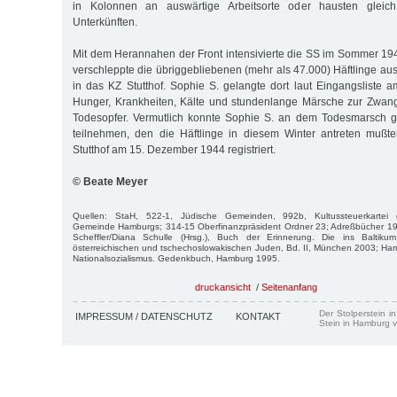
in Kolonnen an auswärtige Arbeitsorte oder hausten gleich 
Unterkünften.
Mit dem Herannahen der Front intensivierte die SS im Sommer 19
verschleppte die übriggebliebenen (mehr als 47.000) Häftlinge a
in das KZ Stutthof. Sophie S. gelangte dort laut Eingangsliste 
Hunger, Krankheiten, Kälte und stundenlange Märsche zur Zwangs
Todesopfer. Vermutlich konnte Sophie S. an dem Todesmarsch 
teilnehmen, den die Häftlinge in diesem Winter antreten mußte
Stutthof am 15. Dezember 1944 registriert.
© Beate Meyer
Quellen: StaH, 522-1, Jüdische Gemeinden, 992b, Kultussteuerkartei de
Gemeinde Hamburgs; 314-15 Oberfinanzpräsident Ordner 23; Adreßbücher 1
Scheffler/Diana Schulle (Hrsg.), Buch der Erinnerung. Die ins Baltikum
österreichischen und tschechoslowakischen Juden, Bd. II, München 2003; Ha
Nationalsozialismus. Gedenkbuch, Hamburg 1995.
druckansicht
/
Seitenanfang
Der Stolperstein i
IMPRESSUM / DATENSCHUTZ
KONTAKT
Stein in Hamburg v