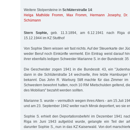
Weitere Stolpersteine in
Schlüterstraße 14
:
Helga Mathilde Fromm
,
Max Fromm
,
Hermann Josephy
,
Dr.
Schümann
Stern Sophie,
geb. 11.3.1894, am 6.12.1941 nach Riga dep
15.12.1944 im KZ Stutthof
Von Sophie Stern wissen wir fast nichts. Auf der Steuerkarte der 
weder Beruf noch Einkünfte vermerkt. Ein Eintrag weist darauf hin
ihrer ebenfalls ledigen Schwester Marianne S. in der Bundesstr. 3
Die Geschwister zogen 1941 in die Bundesstr. 43, ein "Judenh
dann in die Schlüterstraße 14 wechselte, ihre letzte Hamburger 
bekannt. Das John R. Warburg Stift machte für das Zimmer im l
Schwestern bewohnt hatten, noch 10 RM Mietschulden geltend, die
des Mobiliars" bezahlt werden sollten.
Marianne S. wurde – vermutlich wegen ihres Alters - am 15.Juli 1
und am 23. September 1942 weiter nach Minsk deportiert, wo sie e
Sophie S. erhielt den Deportationsbefehl im Dezember 1941 nac
Riga im Juni 1943 aufgelöst wurde, gelangte ein Teil der arbe
darunter Sophie S., nun in das KZ Kaiserwald. Von dort marschiert