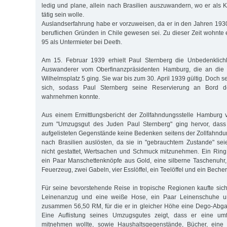
ledig und plane, allein nach Brasilien auszuwandern, wo er als 
tätig sein wolle.
Auslandserfahrung habe er vorzuweisen, da er in den Jahren 193
beruflichen Gründen in Chile gewesen sei. Zu dieser Zeit wohnte
95 als Untermieter bei Deeth.
Am 15. Februar 1939 erhielt Paul Sternberg die Unbedenklichk
Auswanderer vom Oberfinanzpräsidenten Hamburg, die an die e
Wilhelmsplatz 5 ging. Sie war bis zum 30. April 1939 gültig. Doch s
sich, sodass Paul Sternberg seine Reservierung an Bord d
wahrnehmen konnte.
Aus einem Ermittlungsbericht der Zollfahndungsstelle Hamburg
zum "Umzugsgut des Juden Paul Sternberg" ging hervor, dass
aufgelisteten Gegenstände keine Bedenken seitens der Zollfahndu
nach Brasilien auslösten, da sie in "gebrauchtem Zustande" se
nicht gestattet, Wertsachen und Schmuck mitzunehmen. Ein Ring
ein Paar Manschettenknöpfe aus Gold, eine silberne Taschenuhr, e
Feuerzeug, zwei Gabeln, vier Esslöffel, ein Teelöffel und ein Becher
Für seine bevorstehende Reise in tropische Regionen kaufte sic
Leinenanzug und eine weiße Hose, ein Paar Leinenschuhe un
zusammen 56,50 RM, für die er in gleicher Höhe eine Dego-Abgab
Eine Auflistung seines Umzugsgutes zeigt, dass er eine um
mitnehmen wollte, sowie Haushaltsgegenstände, Bücher, eine