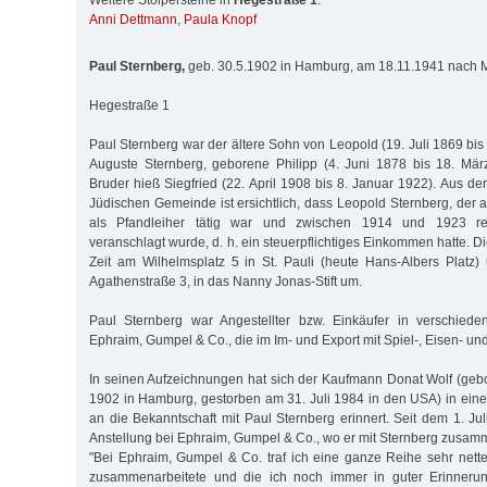
Weitere Stolpersteine in
Hegestraße 1
:
Anni Dettmann
,
Paula Knopf
Paul Sternberg,
geb. 30.5.1902 in Hamburg, am 18.11.1941 nach Mi
Hegestraße 1
Paul Sternberg war der ältere Sohn von Leopold (19. Juli 1869 bi
Auguste Sternberg, geborene Philipp (4. Juni 1878 bis 18. Mär
Bruder hieß Siegfried (22. April 1908 bis 8. Januar 1922). Aus der
Jüdischen Gemeinde ist ersichtlich, dass Leopold Sternberg, der
als Pfandleiher tätig war und zwischen 1914 und 1923 re
veranschlagt wurde, d. h. ein steuerpflichtiges Einkommen hatte. Di
Zeit am Wilhelmsplatz 5 in St. Pauli (heute Hans-Albers Platz)
Agathenstraße 3, in das Nanny Jonas-Stift um.
Paul Sternberg war Angestellter bzw. Einkäufer in verschiede
Ephraim, Gumpel & Co., die im Im- und Export mit Spiel-, Eisen- un
In seinen Aufzeichnungen hat sich der Kaufmann Donat Wolf (ge
1902 in Hamburg, gestorben am 31. Juli 1984 in den USA) in eine
an die Bekanntschaft mit Paul Sternberg erinnert. Seit dem 1. Ju
Anstellung bei Ephraim, Gumpel & Co., wo er mit Sternberg zusam
"Bei Ephraim, Gumpel & Co. traf ich eine ganze Reihe sehr nette
zusammenarbeitete und die ich noch immer in guter Erinner