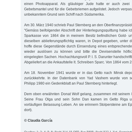
einen Photoapparat. Als gläubiger Jude hatte er auch zwei 
Gebetsmantel und für die Gebetsriemen aufgelistet. Jedoch verpas
unbekanntem Grund sein Schiff nach Südamerika.
Am 30. März 1940 schrieb Paul Sternberg an den Oberfinanzpräsi
"Gemäss beifolgender Abschrift der Hinterlegungsquittung habe i
Sparkasse von 1864 die in meinem Besitz befindlichen Gold- un
dieselben ablieferungspflichtig waren, in Depot gegeben, unter d
hoffe diese Gegenstände durch Einsendung eines entsprechende
wieder auslösen zu können und bitte die Devisenstelle höfli
eingelegten Sachen. Hochachtungsvoll P. I. S. Darunter handschriftl
Abgeliefert an die Ankaufstelle lt. Schreiben Sparc. Von 1864 vom 2
Am 18. November 1941 wurde er in das Getto nach Minsk deport
zurückkehrte. In der Datenbank von Yad Vashem wurde von 
Philipp 1980 ein Gedenkblatt an Paul Sternberg hinterlegt.
Dem oben erwähnten Donat Wolf gelang, zusammen mit seinem Br
Seine Frau Olga und sein Sohn Dan kamen im Getto Riga 
vorläufigen Belassung Leben. An sie erinnern Stolpersteine am E
dort).
© Claudia García
Quellen: 1; 2; 4; 5; 8; StaH 314-15 OFP, Fvg 5895; StaH 522-1 Jüd. Gemeinde