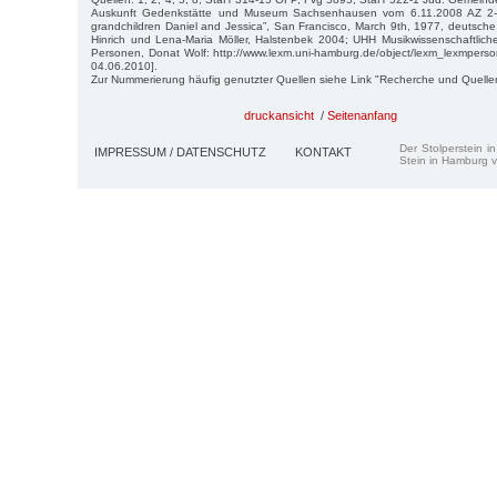
Auskunft Gedenkstätte und Museum Sachsenhausen vom 6.11.2008 AZ 2-1
grandchildren Daniel and Jessica”, San Francisco, March 9th, 1977, deutsc
Hinrich und Lena-Maria Möller, Halstenbek 2004; UHH Musikwissenschaftlich
Personen, Donat Wolf: http://www.lexm.uni-hamburg.de/object/lexm_lexmpe
04.06.2010].
Zur Nummerierung häufig genutzter Quellen siehe Link "Recherche und Quelle
druckansicht
/
Seitenanfang
Der Stolperstein i
IMPRESSUM / DATENSCHUTZ
KONTAKT
Stein in Hamburg v