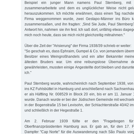
Beispiel ein junger Mann namens Paul Sternberg, mi
zusammenarbeitete und dem es unglücklicher Weise nicht gel
herauszukommen. Ich möchte erwähnen, dass einen Tag nachd
Firma weggenommen wurde, zwei Gestapo-Männer ins Büro k
zusammensaßen, und ihn fragten: ,Sind Sie Jude, Paul Sternberg
Antwort hin, nahmen sie ihn fest. Ich saß dort, unfähig etwas dag
mich noch heute, dass sie mich nicht gleichzeitig mitnahmen."
Über die Zeit der "Arisierung" der Firma 1938/39 schrieb er weiter:
"So geschah es, dass Ephraim, Gumpel & Co. von jemandem über
Besitzer eines Weingroßhandels und ein alter Bekannter mein
ältesten Bruders war. Um eine reibungslose Übernahme 
gewährleisten, mussten einige Angestellte dort bleiben und darun
ich.”
Paul Sternberg wurde, wahrscheinlich nach September 1938, von 
ins KZ Fuhlsbüttel in Hamburg und anschließend nach Sachsenhau
er als Häftling Nr. 008529 in Block 20 ein, bis er am 11. Januar
wurde. Danach wurde er bei der Jüdischen Gemeinde mit wechsel
in der Bogenstraße 15 bei Levisohn, der Schlachterstraße 40/42 i
und schließlich in der Hegestraße 1.
Am 2. Februar 1939 füllte er den "Fragebogen für
Oberfinanzpräsidenten Hamburg aus. Er gab an, für den 17. 
Dampfer "Cap Norte" für die Auswanderung nach São Paulo vorge