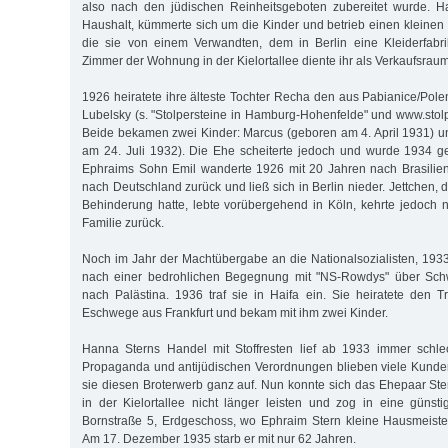
also nach den jüdischen Reinheitsgeboten zubereitet wurde. H
Haushalt, kümmerte sich um die Kinder und betrieb einen kleinen 
die sie von einem Verwandten, dem in Berlin eine Kleiderfabri
Zimmer der Wohnung in der Kielortallee diente ihr als Verkaufsrau
1926 heiratete ihre älteste Tochter Recha den aus Pabianice/Po
Lubelsky (s. "Stolpersteine in Hamburg-Hohenfelde" und www.stol
Beide bekamen zwei Kinder: Marcus (geboren am 4. April 1931) 
am 24. Juli 1932). Die Ehe scheiterte jedoch und wurde 1934 
Ephraims Sohn Emil wanderte 1926 mit 20 Jahren nach Brasilien
nach Deutschland zurück und ließ sich in Berlin nieder. Jettchen, d
Behinderung hatte, lebte vorübergehend in Köln, kehrte jedoch
Familie zurück.
Noch im Jahr der Machtübergabe an die Nationalsozialisten, 1933,
nach einer bedrohlichen Begegnung mit "NS-Rowdys" über S
nach Palästina. 1936 traf sie in Haifa ein. Sie heiratete den T
Eschwege aus Frankfurt und bekam mit ihm zwei Kinder.
Hanna Sterns Handel mit Stoffresten lief ab 1933 immer schlec
Propaganda und antijüdischen Verordnungen blieben viele Kunde
sie diesen Broterwerb ganz auf. Nun konnte sich das Ehepaar S
in der Kielortallee nicht länger leisten und zog in eine günsti
Bornstraße 5, Erdgeschoss, wo Ephraim Stern kleine Hausmeiste
Am 17. Dezember 1935 starb er mit nur 62 Jahren.