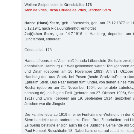
Weitere Stolpersteine in
Grindelallee 178
:
Aron de Vries
,
Richa Elfriede de Vries
,
Jettchen Stern
Hanna (Hana) Stern,
geb. Löbenstein, geb. am 25.12.1877 in H
6.12.1941 nach Riga-Jungfernhof, ermordet
Jet(t)chen Stern,
geb. 14.7.1916 in Hamburg, deportiert am 
Jungfernhof, ermordet
Grindelallee 178
Hanna Löbensteins Vater hieß Jehuda Löbenstein. Sie hatte zwei j
ebenfalls in Hamburg zur Welt gekommen waren: Toni (geboren a
und Dinah (geboren am 16. November 1883). Am 31. Oktober 1
Hamburg den aus Graetz bei Posen (heute Grodzisk/Polen) sta
Ephraim Stern. Das Paar bekam fünf Kinder, von denen eines früh 
Recha (geboren am 21. November 1904, verheiratete Lubelsky, 
hamburg.de), es folgten Emil (geboren am 27. Oktober 1906), Sar
1911) und Emmi (geboren am 19. September 1914, gestorben a
Jettchen war die Jüngste.
Die Familie lebte ab 1919 in einer Fünf-Zimmer-Wohnung in der Ki
Stern handelte unter anderem mit Eiern, Brot, Zeitschriften und 
Zeitweilig betätigte er sich auch für die Jüdische Gemeinde als 
Paul Hempel, Rutschbahn 18. Dabei hatte er darauf zu achten, das