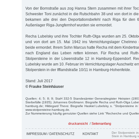
Von der Bornstraße aus zog Hanna Stern zusammen mit ihrer Toch
Schwester Toni zunächst in die Rutschbahn 38 und von dort in die
bekamen alle drei den Deportationsbefehl nach Riga für den 
Außenlager Riga-Jungfernhof wurden sie ermordet.
Recha Lubelsky und ihre Tochter Ruth-Olga wurden am 25. Oktob
und von dort am 15. Mai 1942 ins Vernichtungslager Chelmno d
beide ermordet. Ihrem Sohn Marcus hatte Recha mit dem Kindertran
nach England das Leben retten können. Für Recha und Ruth-
Stolpersteine in der Löwenstraße 12 in Hamburg-Eppendorf. R
Lubelsky wurde am 10. Februar im Vernichtungslager Auschwitz ermo
Stolperstein in der Ifflandstraße 10/11 in Hamburg-Hohenfelde.
Stand: Juli 2017
© Frauke Steinhäuser
Quellen: 4; 5; 8; 9; StaH 332-5 Standesämter Generalregister Heiraten (190
Sterbefälle (1935); Johannes Großmann: Biografie Recha und Ruth-Olga Lubels
hamburg.de; Hildegard Thevs: Biografie Haskiel Lubelsky, s. "Stolpersteine 
www.stolpersteine-hamburg.de.
Zur Nummerierung häufig genutzter Quellen siehe Link "Recherche und Quelle
druckansicht
/
Seitenanfang
Der Stolperstein i
IMPRESSUM / DATENSCHUTZ
KONTAKT
Stein in Hamburg v