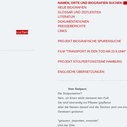
NAMEN, ORTE UND BIOGRAFIEN SUCHEN
NEUE BIOGRAFIEN
GLOSSAR UND ZEITLEISTEN
LITERATUR
DOKUMENTATIONEN
PRESSEBERICHTE
LINKS
PROJEKT BIOGRAFISCHE SPURENSUCHE
FILM "TRANSPORT IN DEN TOD AM 23.9.1940"
PROJEKT STOLPERTONSTEINE HAMBURG
ENGLISCHE ÜBERSETZUNGEN
Vom Stolpern
Die Stolpersteine?
Nein, an ihnen stößt niemand den Fuß
Sie sind ebenerdig ins Pflaster gepflanzt
aber die Namen darauf und die Zeichen sind uns ins
Gewissen gestanzt:
"geboren, deportiert, ermordet"
Und die Orte: