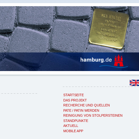
STARTSEITE
DAS PROJEKT
RECHERCHE UND QUELLEN
PATE / PATIN WERDEN
REINIGUNG VON STOLPERSTEINEN
STANDPUNKTE
AKTUELL
MOBILE APP