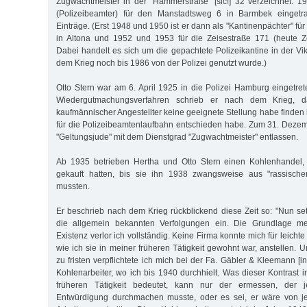
Zugwachtmeister in der "Hammerstraße" [sic!] 32 verzeichnet. 1932
(Polizeibeamter) für den Manstadtsweg 6 in Barmbek eingetr
Einträge. (Erst 1948 und 1950 ist er dann als "Kantinenpächter" für
in Altona und 1952 und 1953 für die Zeisestraße 171 (heute Z
Dabei handelt es sich um die gepachtete Polizeikantine in der Vi
dem Krieg noch bis 1986 von der Polizei genutzt wurde.)
Otto Stern war am 6. April 1925 in die Polizei Hamburg eingetr
Wiedergutmachungsverfahren schrieb er nach dem Krieg, da
kaufmännischer Angestellter keine geeignete Stellung habe finden
für die Polizeibeamtenlaufbahn entschieden habe. Zum 31. Deze
"Geltungsjude" mit dem Dienstgrad "Zugwachtmeister" entlassen.
Ab 1935 betrieben Hertha und Otto Stern einen Kohlenhandel,
gekauft hatten, bis sie ihn 1938 zwangsweise aus "rassisch
mussten.
Er beschrieb nach dem Krieg rückblickend diese Zeit so: "Nun set
die allgemein bekannten Verfolgungen ein. Die Grundlage me
Existenz verlor ich vollständig. Keine Firma konnte mich für leicht
wie ich sie in meiner früheren Tätigkeit gewohnt war, anstellen.
zu fristen verpflichtete ich mich bei der Fa. Gäbler & Kleemann [in
Kohlenarbeiter, wo ich bis 1940 durchhielt. Was dieser Kontrast 
früheren Tätigkeit bedeutet, kann nur der ermessen, der j
Entwürdigung durchmachen musste, oder es sei, er wäre von jeh