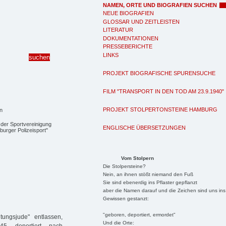
NAMEN, ORTE UND BIOGRAFIEN SUCHEN
NEUE BIOGRAFIEN
GLOSSAR UND ZEITLEISTEN
LITERATUR
DOKUMENTATIONEN
PRESSEBERICHTE
LINKS
PROJEKT BIOGRAFISCHE SPURENSUCHE
FILM "TRANSPORT IN DEN TOD AM 23.9.1940"
PROJEKT STOLPERTONSTEINE HAMBURG
t der Sportvereinigung
ENGLISCHE ÜBERSETZUNGEN
burger Polizeisport"
Vom Stolpern
Die Stolpersteine?
Nein, an ihnen stößt niemand den Fuß
Sie sind ebenerdig ins Pflaster gepflanzt
aber die Namen darauf und die Zeichen sind uns ins
Gewissen gestanzt:
"geboren, deportiert, ermordet"
ungsjude" entlassen,
Und die Orte: