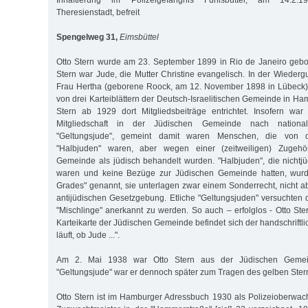
Inhaftierung im Polizeigefängnis Fuhlsbüttel, am 14.2.1
Theresienstadt, befreit
Spengelweg 31,
Eimsbüttel
Otto Stern wurde am 23. September 1899 in Rio de Janeiro gebo
Stern war Jude, die Mutter Christine evangelisch. In der Wieder
Frau Hertha (geborene Roock, am 12. November 1898 in Lübeck),
von drei Karteiblättern der Deutsch-Israelitischen Gemeinde in H
Stern ab 1929 dort Mitgliedsbeiträge entrichtet. Insofern war
Mitgliedschaft in der Jüdischen Gemeinde nach nationalso
"Geltungsjude", gemeint damit waren Menschen, die von
"Halbjuden" waren, aber wegen einer (zeitweiligen) Zugehör
Gemeinde als jüdisch behandelt wurden. "Halbjuden", die nicht
waren und keine Bezüge zur Jüdischen Gemeinde hatten, wurde
Grades" genannt, sie unterlagen zwar einem Sonderrecht, nicht a
antijüdischen Gesetzgebung. Etliche "Geltungsjuden" versuchten d
"Mischlinge" anerkannt zu werden. So auch – erfolglos - Otto Ste
Karteikarte der Jüdischen Gemeinde befindet sich der handschriftl
läuft, ob Jude ...".
Am 2. Mai 1938 war Otto Stern aus der Jüdischen Gemein
"Geltungsjude" war er dennoch später zum Tragen des gelben Sterns
Otto Stern ist im Hamburger Adressbuch 1930 als Polizeioberwac