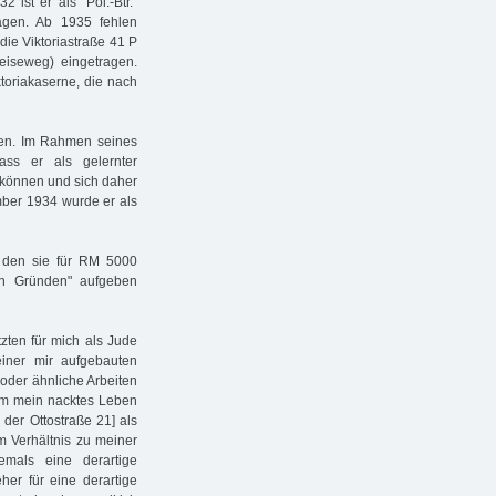
 ist er als "Pol.-Btr."
agen. Ab 1935 fehlen
 die Viktoriastraße 41 P
eiseweg) eingetragen.
ktoriakaserne, die nach
eten. Im Rahmen seines
ss er als gelernter
 können und sich daher
mber 1934 wurde er als
 den sie für RM 5000
en Gründen" aufgeben
zten für mich als Jude
iner mir aufgebauten
e oder ähnliche Arbeiten
 Um mein nacktes Leben
 der Ottostraße 21] als
im Verhältnis zu meiner
emals eine derartige
er für eine derartige