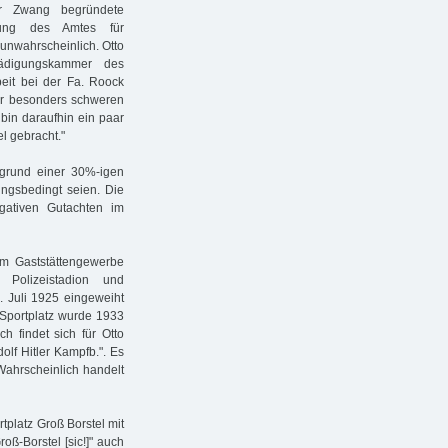
er Zwang begründete
ilung des Amtes für
 unwahrscheinlich. Otto
hädigungskammer des
beit bei der Fa. Roock
er besonders schweren
h bin daraufhin ein paar
l gebracht."
fgrund einer 30%-igen
ngsbedingt seien. Die
gativen Gutachten im
 im Gaststättengewerbe
Polizeistadion und
. Juli 1925 eingeweiht
er Sportplatz wurde 1933
h findet sich für Otto
dolf Hitler Kampfb.". Es
Wahrscheinlich handelt
tplatz Groß Borstel mit
oß-Borstel [sic!]" auch