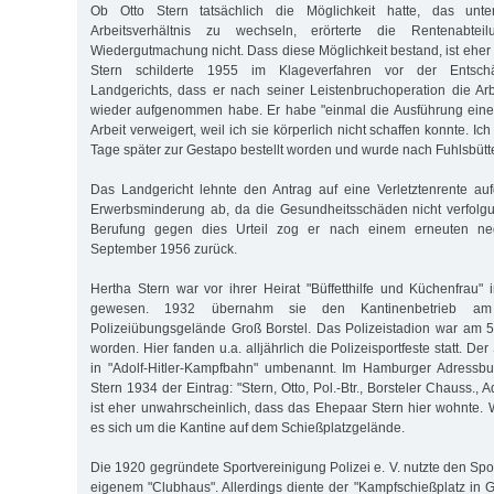
Ob Otto Stern tatsächlich die Möglichkeit hatte, das unt
Arbeitsverhältnis zu wechseln, erörterte die Rentenabte
Wiedergutmachung nicht. Dass diese Möglichkeit bestand, ist eher
Stern schilderte 1955 im Klageverfahren vor der Entsc
Landgerichts, dass er nach seiner Leistenbruchoperation die Ar
wieder aufgenommen habe. Er habe "einmal die Ausführung ein
Arbeit verweigert, weil ich sie körperlich nicht schaffen konnte. Ic
Tage später zur Gestapo bestellt worden und wurde nach Fuhlsbütte
Das Landgericht lehnte den Antrag auf eine Verletztenrente au
Erwerbsminderung ab, da die Gesundheitsschäden nicht verfolgu
Berufung gegen dies Urteil zog er nach einem erneuten ne
September 1956 zurück.
Hertha Stern war vor ihrer Heirat "Büffetthilfe und Küchenfrau"
gewesen. 1932 übernahm sie den Kantinenbetrieb am 
Polizeiübungsgelände Groß Borstel. Das Polizeistadion war am 5
worden. Hier fanden u.a. alljährlich die Polizeisportfeste statt. D
in "Adolf-Hitler-Kampfbahn" umbenannt. Im Hamburger Adressbuc
Stern 1934 der Eintrag: "Stern, Otto, Pol.-Btr., Borsteler Chauss., A
ist eher unwahrscheinlich, dass das Ehepaar Stern hier wohnte. 
es sich um die Kantine auf dem Schießplatzgelände.
Die 1920 gegründete Sportvereinigung Polizei e. V. nutzte den Spor
eigenem "Clubhaus". Allerdings diente der "Kampfschießplatz in Gr