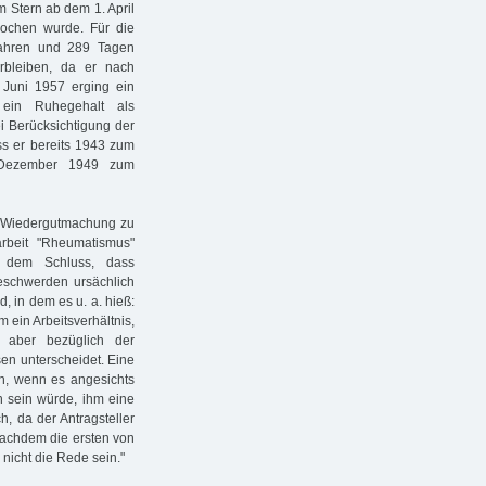
 Stern ab dem 1. April
rochen wurde. Für die
Jahren und 289 Tagen
rbleiben, da er nach
. Juni 1957 erging ein
 ein Ruhegehalt als
i Berücksichtigung der
 er bereits 1943 zum
. Dezember 1949 zum
ne Wiedergutmachung zu
rbeit "Rheumatismus"
 dem Schluss, dass
eschwerden ursächlich
, in dem es u. a. hieß:
m ein Arbeitsverhältnis,
 aber bezüglich der
en unterscheidet. Eine
n, wenn es angesichts
n sein würde, ihm eine
h, da der Antragsteller
 nachdem die ersten von
nicht die Rede sein."