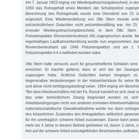
Am 7. Januar 1953 erging ein Wiedergutmachungsbescheid, in dem
1950 das Ruhegehalt eines Meisters der Schutzpolizei zugesp
Berechnung des Ruhegehalts wurde eine Dienstzeit von 25 
angesetzt. Eine Wiederanstellung von Otto Stern musste unte
polizeiärztlichem Gutachten nicht polizeidienstfähig war. Am 25
erneuter Wiedergutmachungsbescheid, in dem Otto Stern
Polizeiinspektor (Revieroberleutnant, A9) zugesprochen wurde. Be
regelmäßigen Laufbahnentwicklung wurde nun angenommen, dass
Revieroberleutnant (ab 1946 Polizeiinspektor) und am 1
Polizeiinspektor A 4 e befördert worden wäre.
Otto Stern hatte versucht, auch für gesundheitliche Schäden ei
erreichen. Er machte geltend, dass er sich bei der Zwangsa
zugezogen habe. Ärztliche Gutachten kamen hingegen zu
degenerative Veränderungen in der Halswirbelsäule für seine B
und diese nicht verfolgungsbedingt seien. 1954 erging ein Bescheid
"Bei dem Arbeitsverhältnis mit der Fa. Roock handelt es sich zwar u
das unter behördlichem Zwang begründet worden ist, sich
Arbeitsbedingungen nicht von anderen normalen Arbeitsverhältniss
nationalsozialistische Gewaltmaßnahme würde nur dann vorliege
des körperlichen Zustandes des Antragstellers willkürlich gewese
für ihn unerträglich schwere Arbeit zuzuweisen. Davon kann jedoc
mehr als 4 Jahre in diesem Betrieb geblieben ist, davon 3 Jahre,
ihm auf die schwere Arbeit zurückgeführten Beschwerden auftraten, 