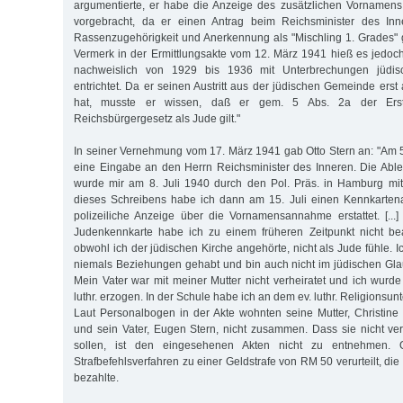
argumentierte, er habe die Anzeige des zusätzlichen Vornamens
vorgebracht, da er einen Antrag beim Reichsminister des Inn
Rassenzugehörigkeit und Anerkennung als "Mischling 1. Grades" g
Vermerk in der Ermittlungsakte vom 12. März 1941 hieß es jedoch:
nachweislich von 1929 bis 1936 mit Unterbrechungen jüdis
entrichtet. Da er seinen Austritt aus der jüdischen Gemeinde erst
hat, musste er wissen, daß er gem. 5 Abs. 2a der Ers
Reichsbürgergesetz als Jude gilt."
In seiner Vernehmung vom 17. März 1941 gab Otto Stern an: "Am 
eine Eingabe an den Herrn Reichsminister des Inneren. Die Abl
wurde mir am 8. Juli 1940 durch den Pol. Präs. in Hamburg mi
dieses Schreibens habe ich dann am 15. Juli einen Kennkartena
polizeiliche Anzeige über die Vornamensannahme erstattet. [...]
Judenkennkarte habe ich zu einem früheren Zeitpunkt nicht bea
obwohl ich der jüdischen Kirche angehörte, nicht als Jude fühle.
niemals Beziehungen gehabt und bin auch nicht im jüdischen Gl
Mein Vater war mit meiner Mutter nicht verheiratet und ich wurde
luthr. erzogen. In der Schule habe ich an dem ev. luthr. Religionsun
Laut Personalbogen in der Akte wohnten seine Mutter, Christine 
und sein Vater, Eugen Stern, nicht zusammen. Dass sie nicht ve
sollen, ist den eingesehenen Akten nicht zu entnehmen. 
Strafbefehlsverfahren zu einer Geldstrafe von RM 50 verurteilt, di
bezahlte.