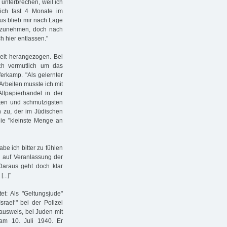
 unterbrechen, weil ich
ich fast 4 Monate im
us blieb mir nach Lage
ufzunehmen, doch nach
h hier entlassen."
eit herangezogen. Bei
ich vermutlich um das
erkamp. "Als gelernter
 Arbeiten musste ich mit
tpapierhandel in der
sten und schmutzigsten
h zu, der im Jüdischen
die "kleinste Menge an
be ich bitter zu fühlen
 auf Veranlassung der
Daraus geht doch klar
...]"
et: Als "Geltungsjude"
rael‘" bei der Polizei
ausweis, bei Juden mit
am 10. Juli 1940. Er