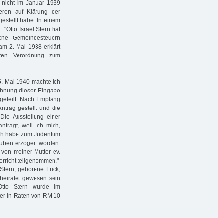
 nicht im Januar 1939
eren auf Klärung der
estellt habe. In einem
 "Otto Israel Stern hat
che Gemeindesteuern
 am 2. Mai 1938 erklärt
ten Verordnung zum
5. Mai 1940 machte ich
ehnung dieser Eingabe
tgeteilt. Nach Empfang
ntrag gestellt und die
 Die Ausstellung einer
ntragt, weil ich mich,
 Ich habe zum Judentum
auben erzogen worden.
 von meiner Mutter ev.
terricht teilgenommen."
Stern, geborene Frick,
rheiratet gewesen sein
Otto Stern wurde im
e er in Raten von RM 10