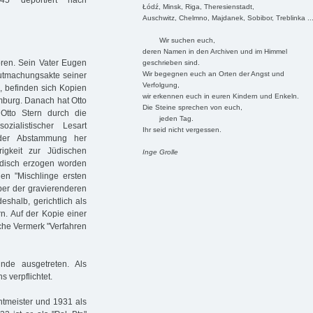
945 deportiert nach
Łódź, Minsk, Riga, Theresienstadt,
Auschwitz, Chelmno, Majdanek, Sobibor, Treblinka ..
Wir suchen euch,
deren Namen in den Archiven und im Himmel
ren. Sein Vater Eugen
geschrieben sind.
Wir begegnen euch an Orten der Angst und
gutmachungsakte seiner
Verfolgung,
 befinden sich Kopien
wir erkennen euch in euren Kindern und Enkeln.
amburg. Danach hat Otto
Die Steine sprechen von euch,
 Otto Stern durch die
jeden Tag.
zialistischer Lesart
Ihr seid nicht vergessen.
 der Abstammung her
igkeit zur Jüdischen
Inge Grolle
jüdisch erzogen worden
n "Mischlinge ersten
ber der gravierenderen
eshalb, gerichtlich als
rn. Auf der Kopie einer
iche Vermerk "Verfahren
de ausgetreten. Als
 verpflichtet.
htmeister und 1931 als