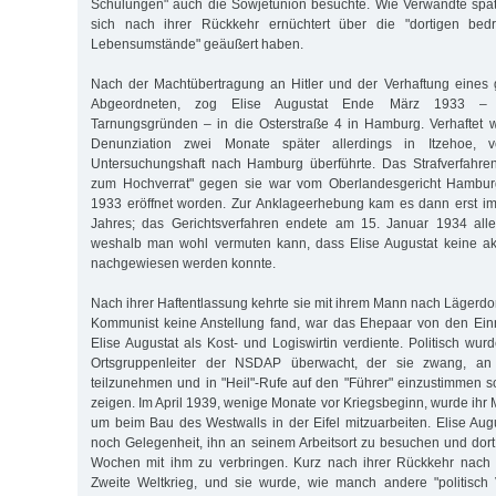
Schulungen" auch die Sowjetunion besuchte. Wie Verwandte später
sich nach ihrer Rückkehr ernüchtert über die "dortigen bedr
Lebensumstände" geäußert haben.
Nach der Machtübertragung an Hitler und der Verhaftung eines 
Abge­ordneten, zog Elise Augustat Ende März 1933 – 
Tarnungsgründen – in die Osterstraße 4 in Hamburg. Verhaftet w
Denunziation zwei Monate später allerdings in Itzehoe
Untersuchungshaft nach Hamburg überführte. Das Strafverfahre
zum Hochverrat" gegen sie war vom Oberlandesgericht Hamburg
1933 eröffnet worden. Zur Anklageerhebung kam es dann erst 
Jahres; das Gerichtsverfahren endete am 15. Januar 1934 aller
weshalb man wohl vermuten kann, dass Elise Augustat keine akt
nachgewiesen werden konnte.
Nach ihrer Haftentlassung kehrte sie mit ihrem Mann nach Lägerdor
Kommunist keine Anstellung fand, war das Ehepaar von den Ei
Elise Augustat als Kost- und Logiswirtin verdiente. Politisch wu
Ortsgruppenleiter der NSDAP überwacht, der sie zwang, an P
teilzunehmen und in "Heil"-Rufe auf den "Führer" einzustimmen s
zeigen. Im April 1939, wenige Monate vor Kriegsbeginn, wurde ihr M
um beim Bau des Westwalls in der Eifel mitzuarbeiten. Elise Au
noch Gelegenheit, ihn an seinem Arbeitsort zu besuchen und dort
Wochen mit ihm zu verbringen. Kurz nach ihrer Rückkehr nach
Zweite Weltkrieg, und sie wurde, wie manch andere "politisch 