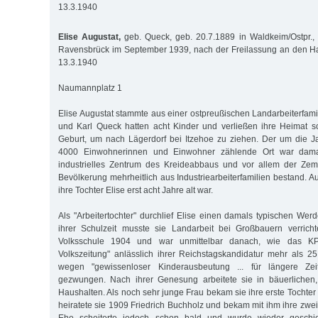
13.3.1940
Elise Augustat,
geb. Queck, geb. 20.7.1889 in Waldkeim/Ostpr.,
Ravensbrück im September 1939, nach der Freilassung an den Ha
13.3.1940
Naumannplatz 1
Elise Augustat stammte aus einer ostpreußischen Landarbeiterfamil
und Karl Queck hatten acht Kinder und verließen ihre Heimat s
Geburt, um nach Lägerdorf bei Itzehoe zu ziehen. Der um die 
4000 Einwohnerinnen und Einwohner zählende Ort war damal
industrielles Zentrum des Kreideabbaus und vor allem der Zem
Bevölkerung mehrheitlich aus Industriearbeiterfamilien bestand. A
ihre Tochter Elise erst acht Jahre alt war.
Als "Arbeitertochter" durchlief Elise einen damals typischen W
ihrer Schulzeit musste sie Landarbeit bei Großbauern verrich
Volksschule 1904 und war unmittelbar danach, wie das K
Volkszeitung" anlässlich ihrer Reichstagskandidatur mehr als 25
wegen "gewissenloser Kinderausbeutung ... für längere Zei
gezwungen. Nach ihrer Genesung arbeitete sie in bäuerlichen, 
Haushalten. Als noch sehr junge Frau bekam sie ihre erste Tochter
heiratete sie 1909 Friedrich Buchholz und bekam mit ihm ihre zweit