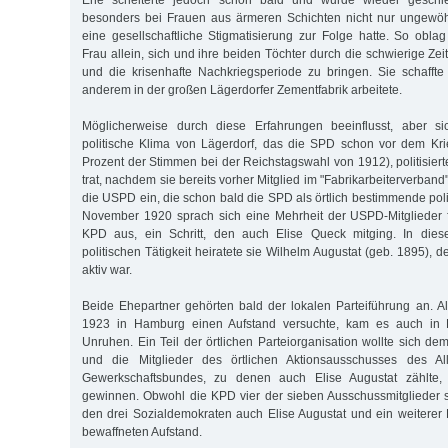
Ehe scheiterte jedoch schon bald und wurde wieder geschied
besonders bei Frauen aus ärmeren Schichten nicht nur ungewöhn
eine gesellschaftliche Stigmatisierung zur Folge hatte. So obl
Frau allein, sich und ihre beiden Töchter durch die schwierige Zei
und die krisenhafte Nachkriegsperiode zu bringen. Sie schaffte
anderem in der großen Lägerdorfer Zementfabrik arbeitete.
Möglicherweise durch diese Erfahrungen beeinflusst, aber s
politische Klima von Lägerdorf, das die SPD schon vor dem Kri
Prozent der Stimmen bei der Reichstagswahl von 1912), politisier
trat, nachdem sie bereits vorher Mitglied im "Fabrikarbeiterverban
die USPD ein, die schon bald die SPD als örtlich bestimmende polit
November 1920 sprach sich eine Mehrheit der USPD-Mitglieder fü
KPD aus, ein Schritt, den auch Elise Queck mitging. In dies
politischen Tätigkeit heiratete sie Wilhelm Augustat (geb. 1895), d
aktiv war.
Beide Ehepartner gehörten bald der lokalen Parteiführung an. 
1923 in Hamburg einen Aufstand versuchte, kam es auch in L
Unruhen. Ein Teil der örtlichen Parteiorganisation wollte sich d
und die Mitglieder des örtlichen Aktionsausschusses des A
Gewerkschaftsbundes, zu denen auch Elise Augustat zählte, f
gewinnen. Obwohl die KPD vier der sieben Ausschussmitglieder s
den drei Sozialdemokraten auch Elise Augustat und ein weitere
bewaffneten Aufstand.