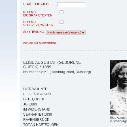
STADTTEILSUCHE
NUR MIT
BIOGRAFIETEXTEN
NUR MIT
STOLPERTONSTEIN
SORTIERUNG
zurück zur Auswahlliste
ELISE AUGUSTAT (GEBORENE
QUECK) * 1889
Naumannplatz 1 (Hamburg-Nord, Dulsberg)
HIER WOHNTE
ELISE AUGUSTAT
GEB. QUECK
JG. 1889
IM WIDERSTAND
VERHAFTET 1939
Elise August
RAVENSBRÜCK
© Steinburg
TOT AN HAFTFOLGEN