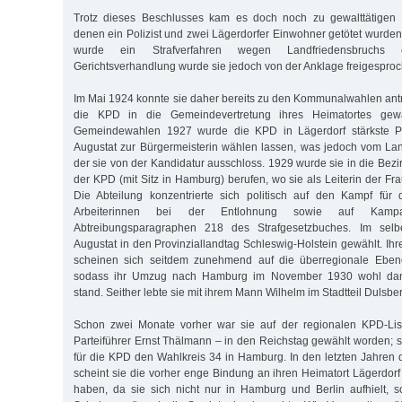
Trotz dieses Beschlusses kam es doch noch zu gewalttätigen
denen ein Polizist und zwei Lägerdorfer Einwohner getötet wurden
wurde ein Strafverfahren wegen Landfriedensbruchs e
Gerichtsverhandlung wurde sie jedoch von der Anklage freigespro
Im Mai 1924 konnte sie daher bereits zu den Kommunalwahlen antre
die KPD in die Gemeindevertretung ihres Heimatortes gew
Gemeindewahlen 1927 wurde die KPD in Lägerdorf stärkste Par
Augustat zur Bürgermeisterin wählen lassen, was jedoch vom Lan
der sie von der Kandidatur ausschloss. 1929 wurde sie in die Bez
der KPD (mit Sitz in Hamburg) berufen, wo sie als Leiterin der Fra
Die Abteilung konzentrierte sich politisch auf den Kampf für 
Arbeiterinnen bei der Entlohnung sowie auf Kam
Abtreibungsparagraphen 218 des Strafgesetzbuches. Im sel
Augustat in den Provinziallandtag Schleswig-Holstein gewählt. Ihre 
scheinen sich seitdem zunehmend auf die überregionale Ebene
sodass ihr Umzug nach Hamburg im November 1930 wohl da
stand. Seither lebte sie mit ihrem Mann Wilhelm im Stadtteil Duls
Schon zwei Monate vorher war sie auf der regionalen KPD-List
Parteiführer Ernst Thälmann – in den Reichstag gewählt worden; sei
für die KPD den Wahlkreis 34 in Hamburg. In den letzten Jahren
scheint sie die vorher enge Bindung an ihren Heimatort Lägerdorf
haben, da sie sich nicht nur in Hamburg und Berlin aufhielt, s