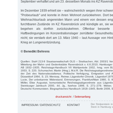
September verhaftet und am 23. desselben Monats ins KZ Ravensbrü
Im Dezember 1939 erhielt sie – wahrscheinlich wegen ihrer schwe
"Probeurlaub" und konnte in ihren Wohnort zurückkehren. Dort be
Weihnachtsurlaub angereisten Mann und einem von dessen eng
furchtbaren Zustände im KZ Ravensbrück und kündigte an, sie w
begehen als dorthin zurückzukehren. Offenbar besserte
Haftbedingungen im Konzentrationslager zerrütteter Gesundheit
nicht; sie verstarb dort am 13. März 1940 – laut Aussage von Hi
Krieg an Lungenentzündung.
© Benedikt Behrens
Quellen: StaH 213-9 Staatsanwaltschaft OLG – Strafsachen, Abl. 2003/1 Ver
Mitteilung der Mahn- und Gedenkstätte Ravensbrück v. 4.6.2010; Hamburger 
AB 1932–1935; Reichstags-Handbuch VII Wahlperiode 1932, hrsg. vom Bür
1933, S. 220; Schumacher, Martin (Hrsg.), M.d.R. Die Reichstagsabgeordnete
der Zeit des Nationalsozialismus. Politische Verfolgung, Emigration un
Düsseldorf 1994, S. 15; Wentorp, Reimer, Lägerdorfer Chronik, Lägerdorf 1976
Lucie, Der unbekannte Widerstand. Erinnerungen, Frankfurt/Main 1980, S. 8
Möller, Elise Augustat, komunistische Reichstagsabgeordnete aus Lägerdo
Steinburger Jahrbuch 2000, 44. Jg., Itzehoe 1999, S. 271–279; Weber,
Deutsche Kommunisten. Biographisches Handbuch 1918–1945, Berlin 2008, S
druckansicht
/
Seitenanfang
Der Stolperstein i
IMPRESSUM / DATENSCHUTZ
KONTAKT
Stein in Hamburg v