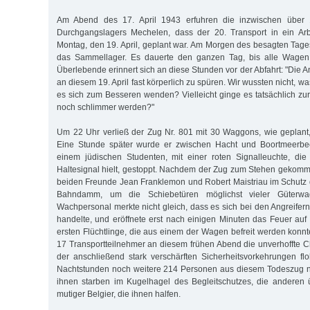
Am Abend des 17. April 1943 erfuhren die inzwischen über 1
Durchgangslagers Mechelen, dass der 20. Transport in ein Arbe
Montag, den 19. April, geplant war. Am Morgen des besagten Tages
das Sammellager. Es dauerte den ganzen Tag, bis alle Wagen
Überlebende erinnert sich an diese Stunden vor der Abfahrt: "Die
an diesem 19. April fast körperlich zu spüren. Wir wussten nicht, w
es sich zum Besseren wen­den? Vielleicht ginge es tatsächlich zu
noch schlimmer werden?"
Um 22 Uhr verließ der Zug Nr. 801 mit 30 Waggons, wie geplant
Eine Stunde später wurde er zwischen Hacht und Boortmeerbee
einem jüdischen Studenten, mit einer roten Signalleuchte, die
Haltesignal hielt, gestoppt. Nachdem der Zug zum Stehen gekomm
beiden Freunde Jean Franklemon und Robert Maistriau im Schutz 
Bahndamm, um die Schiebetüren möglichst vieler Güterw
Wachpersonal merkte nicht gleich, dass es sich bei den Angreifer
handelte, und eröffnete erst nach einigen Minuten das Feuer auf
ersten Flüchtlinge, die aus einem der Wagen befreit werden konnt
17 Transportteilnehmer an diesem frühen Abend die unverhoffte Ch
der anschließend stark verschärften Sicherheitsvorkehrungen f
Nachtstunden noch weitere 214 Personen aus diesem Todeszug n
ihnen starben im Kugelhagel des Begleitschutzes, die anderen 
mutiger Belgier, die ihnen halfen.