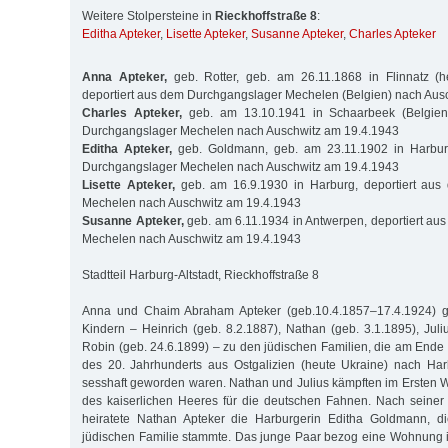
Weitere Stolpersteine in
Rieckhoffstraße 8
:
Editha Apteker
,
Lisette Apteker
,
Susanne Apteker
,
Charles Apteker
Anna Apteker,
geb. Rotter, geb. am 26.11.1868 in Flinnatz (he
deportiert aus dem Durchgangslager Mechelen (Belgien) nach Aus
Charles Apteker,
geb. am 13.10.1941 in Schaarbeek (Belgien)
Durchgangslager Mechelen nach Auschwitz am 19.4.1943
Editha Apteker,
geb. Goldmann, geb. am 23.11.1902 in Harburg
Durchgangslager Mechelen nach Auschwitz am 19.4.1943
Lisette Apteker,
geb. am 16.9.1930 in Harburg, deportiert aus
Mechelen nach Auschwitz am 19.4.1943
Susanne Apteker,
geb. am 6.11.1934 in Antwerpen, deportiert a
Mechelen nach Auschwitz am 19.4.1943
Stadtteil Harburg-Altstadt, Rieckhoffstraße 8
Anna und Chaim Abraham Apteker (geb.10.4.1857–17.4.1924) ge
Kindern – Heinrich (geb. 8.2.1887), Nathan (geb. 3.1.1895), Juli
Robin (geb. 24.6.1899) – zu den jüdischen Familien, die am Ende
des 20. Jahrhunderts aus Ostgalizien (heute Ukraine) nach Har
sesshaft geworden waren. Nathan und Julius kämpften im Ersten W
des kaiserlichen Heeres für die deutschen Fahnen. Nach seiner
heiratete Nathan Apteker die Harburgerin Editha Goldmann, di
jüdischen Familie stammte. Das junge Paar bezog eine Wohnung i