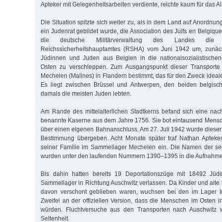
Apteker mit Gelegenheitsarbeiten verdiente, reichte kaum für das A
Die Situation spitzte sich weiter zu, als in dem Land auf Anordn
ein Judenrat gebildet wurde, die Association des Juifs en Belgique.
die deutsche Militärverwaltung des Landes die 
Reichssicherheitshauptamtes (RSHA) vom Juni 1942 um, zunäch
Jüdinnen und Juden aus Belgien in die nationalsozialistischen
Osten zu verschleppen. Zum Ausgangspunkt dieser Transporte
Mechelen (Malines) in Flandern bestimmt, das für den Zweck ideal
Es liegt zwischen Brüssel und Antwerpen, den beiden belgisc
damals die meisten Juden lebten.
Am Rande des mittelalterlichen Stadtkerns befand sich eine na
benannte Kaserne aus dem Jahre 1756. Sie bot eintausend Mensc
über einen eigenen Bahnanschluss. Am 27. Juli 1942 wurde dieser
Bestimmung übergeben. Acht Monate später traf Nathan Apteker
seiner Familie im Sammellager Mechelen ein. Die Namen der sec
wurden unter den laufenden Nummern 1390–1395 in die Aufnahmel
Bis dahin hatten bereits 19 Deportationszüge mit 18492 Jü
Sammellager in Richtung Auschwitz verlassen. Da Kinder und al
davon verschont geblieben waren, wuchsen bei den im Lager Int
Zweifel an der offiziellen Version, dass die Menschen im Osten i
würden. Fluchtversuche aus den Transporten nach Auschwitz 
Seltenheit.