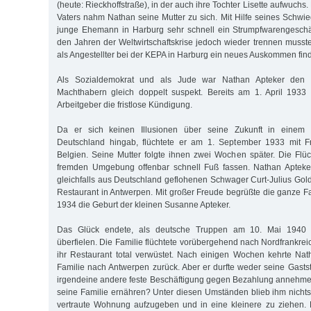
(heute: Rieckhoffstraße), in der auch ihre Tochter Lisette aufwuch
Vaters nahm Nathan seine Mutter zu sich. Mit Hilfe seines Schwie
junge Ehemann in Harburg sehr schnell ein Strumpfwarengeschäf
den Jahren der Weltwirtschaftskrise jedoch wieder trennen musst
als Angestellter bei der KEPA in Harburg ein neues Auskommen fin
Als Sozialdemokrat und als Jude war Nathan Apteker den nat
Machthabern gleich doppelt suspekt. Bereits am 1. April 1933 
Arbeitgeber die fristlose Kündigung.
Da er sich keinen Illusionen über seine Zukunft in einem na
Deutschland hingab, flüchtete er am 1. September 1933 mit F
Belgien. Seine Mutter folgte ihnen zwei Wochen später. Die Flüc
fremden Umgebung offenbar schnell Fuß fassen. Nathan Apteker
gleichfalls aus Deutschland geflohenen Schwager Curt-Julius Gol
Restaurant in Antwerpen. Mit großer Freude begrüßte die ganze 
1934 die Geburt der kleinen Susanne Apteker.
Das Glück endete, als deutsche Truppen am 10. Mai 1940 d
überfielen. Die Familie flüchtete vorübergehend nach Nordfrankreic
ihr Restaurant total verwüstet. Nach einigen Wochen kehrte Nat
Familie nach Antwerpen zurück. Aber er durfte weder seine Gastst
irgendeine andere feste Beschäftigung gegen Bezahlung annehmen.
seine Familie ernähren? Unter diesen Umständen blieb ihm nichts 
vertraute Wohnung aufzugeben und in eine kleinere zu ziehen.