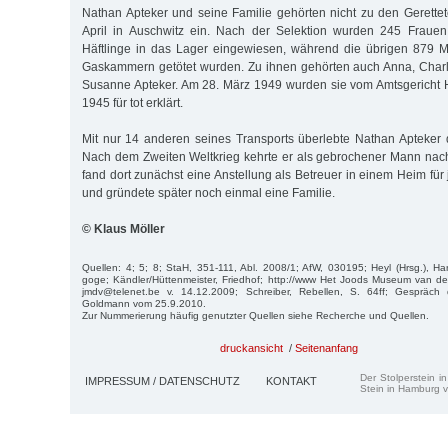
Nathan Apteker und seine Familie gehörten nicht zu den Gerettete
April in Auschwitz ein. Nach der Selektion wurden 245 Fraue
Häftlinge in das Lager eingewiesen, während die übrigen 879 M
Gaskammern getötet wurden. Zu ihnen gehörten auch Anna, Charle
Susanne Apteker. Am 28. März 1949 wurden sie vom Amtsgericht 
1945 für tot erklärt.
Mit nur 14 anderen seines Transports überlebte Nathan Apteker 
Nach dem Zweiten Weltkrieg kehrte er als gebrochener Mann nac
fand dort zunächst eine Anstellung als Betreuer in einem Heim fü
und gründete später noch einmal eine Familie.
© Klaus Möller
Quellen: 4; 5; 8; StaH, 351-111, Abl. 2008/1; AfW, 030195; Heyl (Hrsg.), Ha
goge; Kändler/Hüttenmeister, Friedhof; http://www Het Joods Museum van de 
jmdv@telenet.be v. 14.12.2009; Schreiber, Rebellen, S. 64ff; Gespräch 
Goldmann vom 25.9.2010.
Zur Nummerierung häufig genutzter Quellen siehe Recherche und Quellen.
druckansicht
/
Seitenanfang
Der Stolperstein i
IMPRESSUM / DATENSCHUTZ
KONTAKT
Stein in Hamburg v