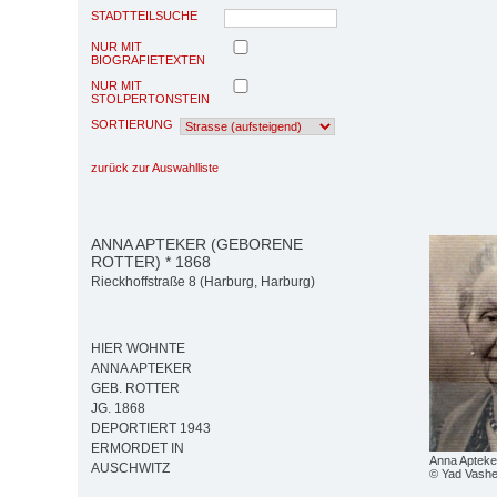
STADTTEILSUCHE
NUR MIT
BIOGRAFIETEXTEN
NUR MIT
STOLPERTONSTEIN
SORTIERUNG
zurück zur Auswahlliste
ANNA APTEKER (GEBORENE
ROTTER) * 1868
Rieckhoffstraße 8 (Harburg, Harburg)
HIER WOHNTE
ANNA APTEKER
GEB. ROTTER
JG. 1868
DEPORTIERT 1943
ERMORDET IN
Anna Apteker
AUSCHWITZ
© Yad Vash