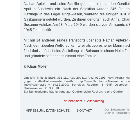
Nathan Apteker und seine Familie gehörten nicht zu den Gerettete
April in Auschwitz ein. Nach der Selektion wurden 245 Fraue
Häftlinge in das Lager eingewiesen, während die übrigen 879 M
Gaskammern getötet wurden. Zu ihnen gehörten auch Anna, Charle
Susanne Apteker. Am 28. März 1949 wurden sie vom Amtsgericht 
1945 für tot erklärt.
Mit nur 14 anderen seines Transports überlebte Nathan Apteker 
Nach dem Zweiten Weltkrieg kehrte er als gebrochener Mann nac
fand dort zunächst eine Anstellung als Betreuer in einem Heim fü
und gründete später noch einmal eine Familie.
© Klaus Möller
Quellen: 4; 5; 8; StaH, 351-111, Abl. 2008/1; AfW, 030195; Heyl (Hrsg.), Ha
goge; Kändler/Hüttenmeister, Friedhof; http://www Het Joods Museum van de 
jmdv@telenet.be v. 14.12.2009; Schreiber, Rebellen, S. 64ff; Gespräch 
Goldmann vom 25.9.2010.
Zur Nummerierung häufig genutzter Quellen siehe Recherche und Quellen.
druckansicht
/
Seitenanfang
Der Stolperstein i
IMPRESSUM / DATENSCHUTZ
KONTAKT
Stein in Hamburg v