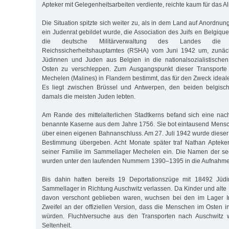
Apteker mit Gelegenheitsarbeiten verdiente, reichte kaum für das A
Die Situation spitzte sich weiter zu, als in dem Land auf Anordn
ein Judenrat gebildet wurde, die Association des Juifs en Belgique.
die deutsche Militärverwaltung des Landes die 
Reichssicherheitshauptamtes (RSHA) vom Juni 1942 um, zunäch
Jüdinnen und Juden aus Belgien in die nationalsozialistischen
Osten zu verschleppen. Zum Ausgangspunkt dieser Transporte
Mechelen (Malines) in Flandern bestimmt, das für den Zweck ideal
Es liegt zwischen Brüssel und Antwerpen, den beiden belgisc
damals die meisten Juden lebten.
Am Rande des mittelalterlichen Stadtkerns befand sich eine na
benannte Kaserne aus dem Jahre 1756. Sie bot eintausend Mensc
über einen eigenen Bahnanschluss. Am 27. Juli 1942 wurde dieser
Bestimmung übergeben. Acht Monate später traf Nathan Apteker
seiner Familie im Sammellager Mechelen ein. Die Namen der sec
wurden unter den laufenden Nummern 1390–1395 in die Aufnahmel
Bis dahin hatten bereits 19 Deportationszüge mit 18492 Jü
Sammellager in Richtung Auschwitz verlassen. Da Kinder und al
davon verschont geblieben waren, wuchsen bei den im Lager Int
Zweifel an der offiziellen Version, dass die Menschen im Osten i
würden. Fluchtversuche aus den Transporten nach Auschwitz 
Seltenheit.