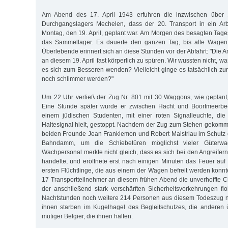
Am Abend des 17. April 1943 erfuhren die inzwischen über 1
Durchgangslagers Mechelen, dass der 20. Transport in ein Arbe
Montag, den 19. April, geplant war. Am Morgen des besagten Tages
das Sammellager. Es dauerte den ganzen Tag, bis alle Wagen
Überlebende erinnert sich an diese Stunden vor der Abfahrt: "Die
an diesem 19. April fast körperlich zu spüren. Wir wussten nicht, w
es sich zum Besseren wen­den? Vielleicht ginge es tatsächlich zu
noch schlimmer werden?"
Um 22 Uhr verließ der Zug Nr. 801 mit 30 Waggons, wie geplant
Eine Stunde später wurde er zwischen Hacht und Boortmeerbee
einem jüdischen Studenten, mit einer roten Signalleuchte, die
Haltesignal hielt, gestoppt. Nachdem der Zug zum Stehen gekomm
beiden Freunde Jean Franklemon und Robert Maistriau im Schutz 
Bahndamm, um die Schiebetüren möglichst vieler Güterw
Wachpersonal merkte nicht gleich, dass es sich bei den Angreifer
handelte, und eröffnete erst nach einigen Minuten das Feuer auf
ersten Flüchtlinge, die aus einem der Wagen befreit werden konnt
17 Transportteilnehmer an diesem frühen Abend die unverhoffte Ch
der anschließend stark verschärften Sicherheitsvorkehrungen f
Nachtstunden noch weitere 214 Personen aus diesem Todeszug n
ihnen starben im Kugelhagel des Begleitschutzes, die anderen 
mutiger Belgier, die ihnen halfen.