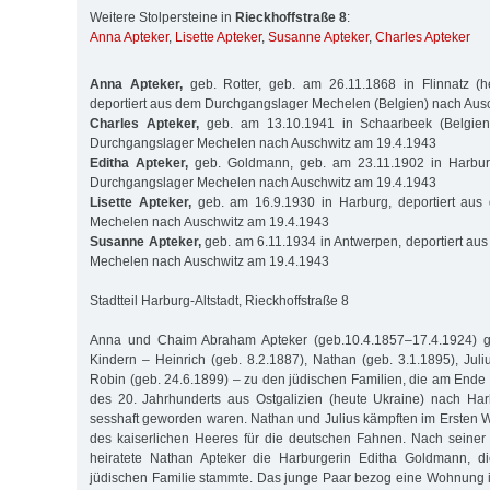
Weitere Stolpersteine in
Rieckhoffstraße 8
:
Anna Apteker
,
Lisette Apteker
,
Susanne Apteker
,
Charles Apteker
Anna Apteker,
geb. Rotter, geb. am 26.11.1868 in Flinnatz (he
deportiert aus dem Durchgangslager Mechelen (Belgien) nach Aus
Charles Apteker,
geb. am 13.10.1941 in Schaarbeek (Belgien)
Durchgangslager Mechelen nach Auschwitz am 19.4.1943
Editha Apteker,
geb. Goldmann, geb. am 23.11.1902 in Harburg
Durchgangslager Mechelen nach Auschwitz am 19.4.1943
Lisette Apteker,
geb. am 16.9.1930 in Harburg, deportiert aus
Mechelen nach Auschwitz am 19.4.1943
Susanne Apteker,
geb. am 6.11.1934 in Antwerpen, deportiert a
Mechelen nach Auschwitz am 19.4.1943
Stadtteil Harburg-Altstadt, Rieckhoffstraße 8
Anna und Chaim Abraham Apteker (geb.10.4.1857–17.4.1924) ge
Kindern – Heinrich (geb. 8.2.1887), Nathan (geb. 3.1.1895), Juli
Robin (geb. 24.6.1899) – zu den jüdischen Familien, die am Ende
des 20. Jahrhunderts aus Ostgalizien (heute Ukraine) nach Har
sesshaft geworden waren. Nathan und Julius kämpften im Ersten W
des kaiserlichen Heeres für die deutschen Fahnen. Nach seiner
heiratete Nathan Apteker die Harburgerin Editha Goldmann, di
jüdischen Familie stammte. Das junge Paar bezog eine Wohnung i