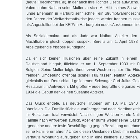
(heute: Rieckhoffstraße), in der auch ihre Tochter Lisette aufwuch
Vaters nahm Nathan seine Mutter zu sich. Mit Hilfe seines Schwie
junge Ehemann in Harburg sehr schnell ein Strumpfwarengeschäf
den Jahren der Weltwirtschaftskrise jedoch wieder trennen musst
als Angestellter bei der KEPA in Harburg ein neues Auskommen fin
Als Sozialdemokrat und als Jude war Nathan Apteker den nat
Machthabern gleich doppelt suspekt. Bereits am 1. April 1933 
Arbeitgeber die fristlose Kündigung.
Da er sich keinen Illusionen über seine Zukunft in einem na
Deutschland hingab, flüchtete er am 1. September 1933 mit F
Belgien. Seine Mutter folgte ihnen zwei Wochen später. Die Flüc
fremden Umgebung offenbar schnell Fuß fassen. Nathan Apteker
gleichfalls aus Deutschland geflohenen Schwager Curt-Julius Gol
Restaurant in Antwerpen. Mit großer Freude begrüßte die ganze 
1934 die Geburt der kleinen Susanne Apteker.
Das Glück endete, als deutsche Truppen am 10. Mai 1940 d
überfielen. Die Familie flüchtete vorübergehend nach Nordfrankreic
ihr Restaurant total verwüstet. Nach einigen Wochen kehrte Nat
Familie nach Antwerpen zurück. Aber er durfte weder seine Gastst
irgendeine andere feste Beschäftigung gegen Bezahlung annehmen.
seine Familie ernähren? Unter diesen Umständen blieb ihm nichts 
vertraute Wohnung aufzugeben und in eine kleinere zu ziehen.