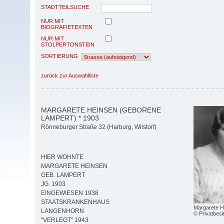
STADTTEILSUCHE
NUR MIT
BIOGRAFIETEXTEN
NUR MIT
STOLPERTONSTEIN
SORTIERUNG
zurück zur Auswahlliste
MARGARETE HEINSEN (GEBORENE
LAMPERT) * 1903
Rönneburger Straße 32 (Harburg, Wilstorf)
HIER WOHNTE
MARGARETE HEINSEN
GEB. LAMPERT
JG. 1903
EINGEWIESEN 1938
STAATSKRANKENHAUS
Margarete H
LANGENHORN
© Privatbesi
"VERLEGT" 1943