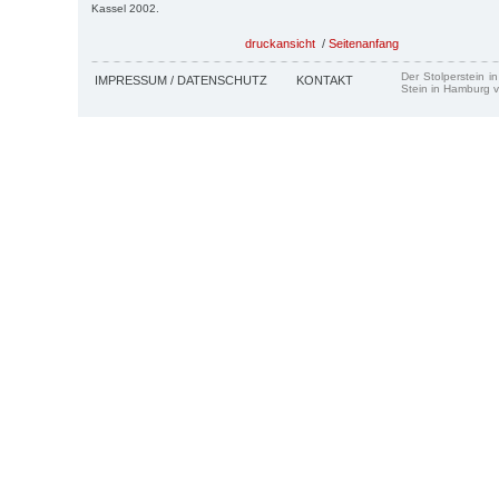
Kassel 2002.
druckansicht
/
Seitenanfang
Der Stolperstein i
IMPRESSUM / DATENSCHUTZ
KONTAKT
Stein in Hamburg v