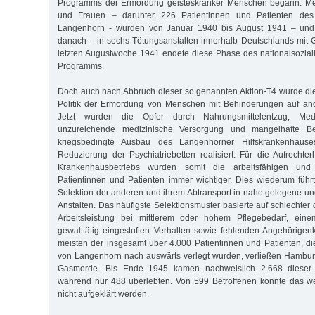
Programms der Ermordung geisteskranker Menschen begann. Me
und Frauen – darunter 226 Patientinnen und Patienten des
Langenhorn - wurden von Januar 1940 bis August 1941 – und 
danach – in sechs Tötungsanstalten innerhalb Deutschlands mit Gi
letzten Augustwoche 1941 endete diese Phase des nationalsoziali
Programms.
Doch auch nach Abbruch dieser so genannten Aktion-T4 wurde die 
Politik der Ermordung von Menschen mit Behinderungen auf ande
Jetzt wurden die Opfer durch Nahrungsmittelentzug, Medi
unzureichende medizinische Versorgung und mangelhafte Be
kriegsbedingte Ausbau des Langenhorner Hilfskrankenhaus
Reduzierung der Psychiatriebetten realisiert. Für die Aufrecht
Krankenhausbetriebs wurden somit die arbeitsfähigen und 
Patientinnen und Patienten immer wichtiger. Dies wiederum führt
Selektion der anderen und ihrem Abtransport in nahe gelegene und
Anstalten. Das häufigste Selektionsmuster basierte auf schlechter 
Arbeitsleistung bei mittlerem oder hohem Pflegebedarf, eine
gewalttätig eingestuften Verhalten sowie fehlenden Angehörigen
meisten der insgesamt über 4.000 Patientinnen und Patienten, di
von Langenhorn nach auswärts verlegt wurden, verließen Hambu
Gasmorde. Bis Ende 1945 kamen nachweislich 2.668 dieser A
während nur 488 überlebten. Von 599 Betroffenen konnte das we
nicht aufgeklärt werden.