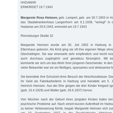
HADAMAR
ERMORDET 19.7.1943
Margarete Rosa Heinsen,
geb. Lampert, geb. am 30.7.1903 in Ha
das Staatskrankenhaus Langenhorn am 6.1.1938, "verlegt" in di
Hadamar am 29.6.1943, ermordet am 19.7.1943
Rönneburger Straße 32
Margarete Heinsen wurde am 30. Juli 1903 in Harburg in 
Elternhaus geboren. Als Kind ging sie oft ihre eigenen Wege ohne
Gleichaltrigen. Sie war einerseits sehr empfindlich und leicht rei
auch durchaus zugänglich und geradezu fürsorglich. Mit b
kümmerte sie sich um das Wohl ihrer jüngeren Geschwister. In den
vieler Bekannter war sie ein fleißiges, sparsames und strebsames
Sie beendete ihre Schulzeit ohne Besuch der Abschlussklasse. Dan
ihr Geld als Fabrikarbeiterin in Harburg und heiratete am 5.
Heinrich Heinsen. Aus der Ehe gingen die drei Kinder Irmgard (g
(geb. 16.4.1929) und Walter (geb. 29.6.1937) hervor.
Vier Wochen nach der Geburt ihres jüngsten Kindes traten bei 
psychische Probleme auf. Nach einem kurzen Aufenthalt im Harb
zu keiner Verbesserung führte, begab Margarete Heinsen sich z