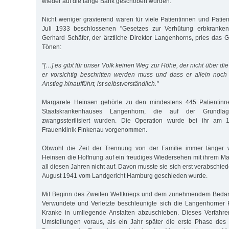
wieder auf die lange Bank geschoben wurden.
Nicht weniger gravierend waren für viele Patientinnen und Patie
Juli 1933 beschlossenen "Gesetzes zur Verhütung erbkranken
Gerhard Schäfer, der ärztliche Direktor Langenhorns, pries das 
Tönen:
"[…] es gibt für unser Volk keinen Weg zur Höhe, der nicht über d
er vorsichtig beschritten werden muss und dass er allein noch
Anstieg hinaufführt, ist selbstverständlich."
Margarete Heinsen gehörte zu den mindestens 445 Patientinn
Staatskrankenhauses Langenhorn, die auf der Grundla
zwangssterilisiert wurden. Die Operation wurde bei ihr am 
Frauenklinik Finkenau vorgenommen.
Obwohl die Zeit der Trennung von der Familie immer länger 
Heinsen die Hoffnung auf ein freudiges Wiedersehen mit ihrem M
all diesen Jahren nicht auf. Davon musste sie sich erst verabschied
August 1941 vom Landgericht Hamburg geschieden wurde.
Mit Beginn des Zweiten Weltkriegs und dem zunehmendem Bedarf
Verwundete und Verletzte beschleunigte sich die Langenhorner 
Kranke in umliegende Anstalten abzuschieben. Dieses Verfahre
Umstellungen voraus, als ein Jahr später die erste Phase des n