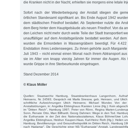
die Kranken nicht in der Nacht, erhielten sie morgens eine letale Inj
Sofort nach der Wiederbelegung der Anstalt stiegen die geme
örtlichen Standesamt signifikant an. Bis Ende August 1942 wurde
dem städtischen Friedhof bestattet. Ab September nutzte die Anst
dem Berg hinter dem Hauptgebäude als neuen Friedhof. Von da an
den Leichen nicht mehr durch weite Teile der Stadt transportiert 
unauffälliger auf dem Anstaltsgelände bestattet werden. Auf dem 
wurden die Ermordeten in Massengräbern beerdigt. Für 4.42
Endstation ihres Leidensweges. Zu ihnen gehörte auch Margaret
Juli 1943 – nicht einmal einen Monat nach ihrem Abtransport au
sie im Alter von knapp vierzig Jahren für immer die Augen. Als 
wurde Grippe in ihre Sterbeurkunde eingetragen.
Stand Dezember 2014
© Klaus Möller
Quellen: Staatsarchiv Hamburg, Staatskrankenhaus Langenhorn, Aufn
Heinsens, Nr. 24593; Gespräch mit Marlis Stresow, geb. Heinsen, und Ulric
schriftliche Aufzeichnungen Ulrich Heinsens; Michael Wunder, Von der
Anstaltstötungen, in: Angelika Ebbinghaus /Karsten Linne (Hg.): Kein abgesc
im "Dritten Reich", Hamburg 1997; Peter von Rönn, Regina Marien-Lunderup
Sonn, Renate Otto, Marc Billhardt, Georg Dahmen: Wege in den Tod. Hambur
die Euthanasie in der Zeit des Nationalsozialismus, Klaus Böhme/Uwe Lo
Angelika Ebbinghaus, Heidrun Kaupen-Haas, Karl-Heinz Roth (Hg.): Heilen u
Hamburg. Bevölkerungs- und Gesundheitspolitik im Dritten Reich, Hamburg 1984
nach Hadamar". Die Geschichte einer NS-"Euthanasie"-Anstalt, Landeswohlfa