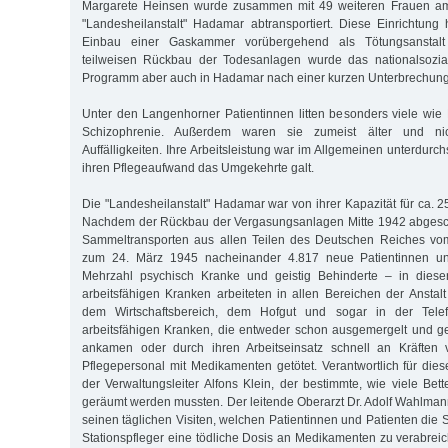
Margarete Heinsen wurde zusammen mit 49 weiteren Frauen am 
"Landesheilanstalt" Hadamar abtransportiert. Diese Einrichtun
Einbau einer Gaskammer vorübergehend als Tötungsanstal
teilweisen Rückbau der Todesanlagen wurde das nationalsoziali
Programm aber auch in Hadamar nach einer kurzen Unterbrechung w
Unter den Langenhorner Patientinnen litten besonders viele wi
Schizophrenie. Außerdem waren sie zumeist älter und ni
Auffälligkeiten. Ihre Arbeitsleistung war im Allgemeinen unterdurch
ihren Pflegeaufwand das Umgekehrte galt.
Die "Landesheilanstalt" Hadamar war von ihrer Kapazität für ca. 2
Nachdem der Rückbau der Vergasungsanlagen Mitte 1942 abgeschl
Sammeltransporten aus allen Teilen des Deutschen Reiches vo
zum 24. März 1945 nacheinander 4.817 neue Patientinnen un
Mehrzahl psychisch Kranke und geistig Behinderte – in dieser
arbeitsfähigen Kranken arbeiteten in allen Bereichen der Anstalt
dem Wirtschaftsbereich, dem Hofgut und sogar in der Telefo
arbeitsfähigen Kranken, die entweder schon ausgemergelt und 
ankamen oder durch ihren Arbeitseinsatz schnell an Kräften 
Pflegepersonal mit Medikamenten getötet. Verantwortlich für d
der Verwaltungsleiter Alfons Klein, der bestimmte, wie viele Be
geräumt werden mussten. Der leitende Oberarzt Dr. Adolf Wahlma
seinen täglichen Visiten, welchen Patientinnen und Patienten die
Stationspfleger eine tödliche Dosis an Medikamenten zu verabreic