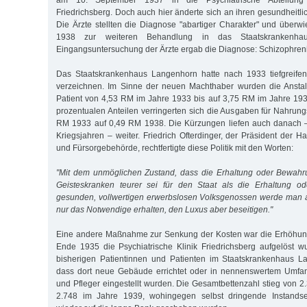
am 10. September 1937 in die Psychiatrische Abteilung
Friedrichsberg. Doch auch hier änderte sich an ihren gesundheitl
Die Ärzte stellten die Diagnose "abartiger Charakter" und überw
1938 zur weiteren Behandlung in das Staatskrankenha
Eingangsuntersuchung der Ärzte ergab die Diagnose: Schizophren
Das Staatskrankenhaus Langenhorn hatte nach 1933 tiefgreife
verzeichnen. Im Sinne der neuen Machthaber wurden die Anstal
Patient von 4,53 RM im Jahre 1933 bis auf 3,75 RM im Jahre 19
prozentualen Anteilen verringerten sich die Ausgaben für Nahrung
RM 1933 auf 0,49 RM 1938. Die Kürzungen liefen auch danach –
Kriegsjahren – weiter. Friedrich Ofterdinger, der Präsident der 
und Fürsorgebehörde, rechtfertigte diese Politik mit den Worten:
"Mit dem unmöglichen Zustand, dass die Erhaltung oder Bewahr
Geisteskranken teurer sei für den Staat als die Erhaltung od
gesunden, vollwertigen erwerbslosen Volksgenossen werde man
nur das Notwendige erhalten, den Luxus aber beseitigen."
Eine andere Maßnahme zur Senkung der Kosten war die Erhöhung
Ende 1935 die Psychiatrische Klinik Friedrichsberg aufgelöst 
bisherigen Patientinnen und Patienten im Staatskrankenhaus L
dass dort neue Gebäude errichtet oder in nennenswertem Umfa
und Pfleger eingestellt wurden. Die Gesamtbettenzahl stieg von 2
2.748 im Jahre 1939, wohingegen selbst dringende Instandse