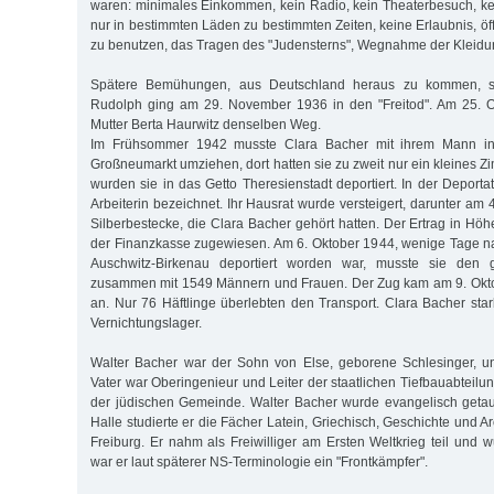
waren: minimales Einkommen, kein Radio, kein Theaterbesuch, ke
nur in bestimmten Läden zu bestimmten Zeiten, keine Erlaubnis, öff
zu benutzen, das Tragen des "Judensterns", Wegnahme der Kleid
Spätere Bemühungen, aus Deutschland heraus zu kommen, sch
Rudolph ging am 29. November 1936 in den "Freitod". Am 25. O
Mutter Berta Haurwitz denselben Weg.
Im Frühsommer 1942 musste Clara Bacher mit ihrem Mann in
Großneumarkt umziehen, dort hatten sie zu zweit nur ein kleines Z
wurden sie in das Getto Theresienstadt deportiert. In der Deportat
Arbeiterin bezeichnet. Ihr Hausrat wurde versteigert, darunter am
Silberbestecke, die Clara Bacher gehört hatten. Der Ertrag in H
der Finanzkasse zugewiesen. Am 6. Oktober 1944, wenige Tage 
Auschwitz-Birkenau deportiert worden war, musste sie den
zusammen mit 1549 Männern und Frauen. Der Zug kam am 9. Okto
an. Nur 76 Häftlinge überlebten den Transport. Clara Bacher st
Vernichtungslager.
Walter Bacher war der Sohn von Else, geborene Schlesinger, u
Vater war Oberingenieur und Leiter der staatlichen Tiefbauabteilun
der jüdischen Gemeinde. Walter Bacher wurde evangelisch getau
Halle studierte er die Fächer Latein, Griechisch, Geschichte und A
Freiburg. Er nahm als Freiwilliger am Ersten Weltkrieg teil und 
war er laut späterer NS-Terminologie ein "Frontkämpfer".