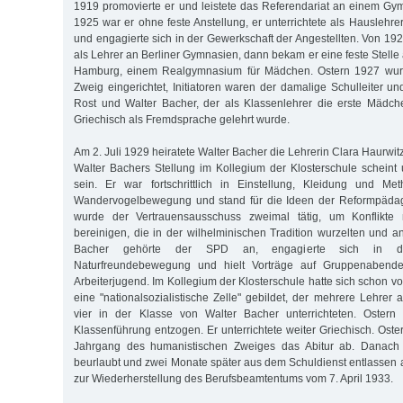
1919 promovierte er und leistete das Referendariat an einem G
1925 war er ohne feste Anstellung, er unterrichtete als Hauslehre
und engagierte sich in der Gewerkschaft der Angestellten. Von 192
als Lehrer an Berliner Gymnasien, dann bekam er eine feste Stelle 
Hamburg, einem Realgymnasium für Mädchen. Ostern 1927 wurd
Zweig eingerichtet, Initiatoren waren der damalige Schulleiter u
Rost und Walter Bacher, der als Klassenlehrer die erste Mädche
Griechisch als Fremdsprache gelehrt wurde.
Am 2. Juli 1929 heiratete Walter Bacher die Lehrerin Clara Haurwitz
Walter Bachers Stellung im Kollegium der Klosterschule scheint
sein. Er war fortschrittlich in Einstellung, Kleidung und M
Wandervogelbewegung und stand für die Ideen der Reformpädag
wurde der Vertrauensausschuss zweimal tätig, um Konflikte
bereinigen, die in der wilhelminischen Tradition wurzelten und an 
Bacher gehörte der SPD an, engagierte sich in d
Naturfreundebewegung und hielt Vorträge auf Gruppenabenden
Arbeiterjugend. Im Kollegium der Klosterschule hatte sich schon 
eine "nationalsozialistische Zelle" gebildet, der mehrere Lehrer
vier in der Klasse von Walter Bacher unterrichteten. Oster
Klassenführung entzogen. Er unterrichtete weiter Griechisch. Oste
Jahrgang des humanistischen Zweiges das Abitur ab. Danach
beurlaubt und zwei Monate später aus dem Schuldienst entlassen 
zur Wiederherstellung des Berufsbeamtentums vom 7. April 1933.