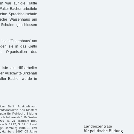
en war auf die Hälfte
alter Bacher arbeitete
eine Sprachheilschule
ische Waisenhaus am
Schulen geschlossen
 in ein "Judenhaus" am
den sie in das Getto
er Organisation des
te als Hilfsarbeiter
ger Auschwitz-Birkenau
alter Bacher wurde in
icum Berlin, Auskunft vom
chtsanstalten des Klosters
ale für Politische Bildung
h tief aus dir", Dr. Walter
97, S. 21; Barbara Brix,
 e.V. 1997, S. 69 f.; Ursel
age, Hamburg 1986, S. 159
le, Hamburg 1997; 65 Jahre