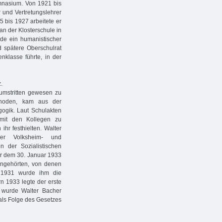
ymnasium. Von 1921 bis
r und Vertretungslehrer
5 bis 1927 arbeitete er
an der Klosterschule in
e ein humanistischer
nd spätere Oberschulrat
nklasse führte, in der
.
 umstritten gewesen zu
ethoden, kam aus der
ogik. Laut Schulakten
 mit den Kollegen zu
ihr festhielten. Walter
er Volksheim- und
 der Sozialistischen
vor dem 30. Januar 1933
 angehörten, von denen
n 1931 wurde ihm die
rn 1933 legte der erste
 wurde Walter Bacher
als Folge des Gesetzes