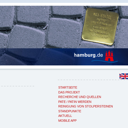
STARTSEITE
DAS PROJEKT
RECHERCHE UND QUELLEN
PATE / PATIN WERDEN
REINIGUNG VON STOLPERSTEINEN
STANDPUNKTE
AKTUELL
MOBILE APP