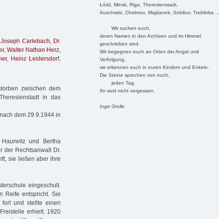
Łódź, Minsk, Riga, Theresienstadt,
Auschwitz, Chelmno, Majdanek, Sobibor, Treblinka ..
Wir suchen euch,
deren Namen in den Archiven und im Himmel
 Joseph Carlebach
,
Dr.
geschrieben sind.
er
,
Walter Nathan Herz
,
Wir begegnen euch an Orten der Angst und
her
,
Heinz Leidersdorf
,
Verfolgung,
wir erkennen euch in euren Kindern und Enkeln.
Die Steine sprechen von euch,
jeden Tag.
storben zwischen dem
Ihr seid nicht vergessen.
heresienstadt in das
Inge Grolle
 nach dem 29.9.1944 in
v Haurwitz und Bertha
r der Rechtsanwalt Dr.
t, sie ließen aber ihre
terschule eingeschult.
 Reife entspricht. Sie
fort und stellte einen
reistelle erhielt. 1920