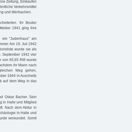
ine Zeitung, Einkaufen
entliche Verkehrsmittel
ung und Wertsachen.
eiterten. Ihr Bruder
ktober 1941 ging ihre
 ein "Judenhaus" am
immer. Am 19. Juli 1942
ionsliste wurde sie als
 4. September 1942 vier
öhe von 65,65 RM wurde
nachdem ihr Mann nach
 gleichen Weg gehen,
ber 1944 in Auschwitz
arb auf dem Weg in das
nd Oskar Bacher. Sein
g in Halle und Mitglied
ft. Nach dem Abitur in
rchäologie in Halle und
wurde verwundet. Somit