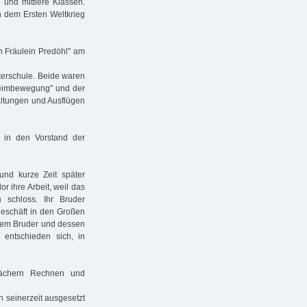
 und mittlere Klassen.
ch dem Ersten Weltkrieg
on Fräulein Predöhl" am
sterschule. Beide waren
sheimbewegung" und der
altungen und Ausflügen
in den Vorstand der
nd kurze Zeit später
r ihre Arbeit, weil das
n schloss. Ihr Bruder
geschäft in den Großen
ihrem Bruder und dessen
entschieden sich, in
 Fächern Rechnen und
n seinerzeit ausgesetzt