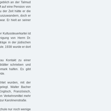
rgeblich an der Talmud
 auf eine Pension von
der Zeit hätte er die
 auszuwandern, doch er
ar. Er hielt an seiner
 Kultussteuerkartei ist
nigung von Herrn Dr.
träge in der jüdischen
le. 1938 wurde er dort
rau Kontakt zu einer
gblätter schrieben und
mark halfen. Es gibt
rde.
htet wurden, mit der
gelegt. Walter Bacher
nglisch, Französisch,
hen Verkehrsmittel mehr
zur Karolinenstraße.
Schule nur noch wenige