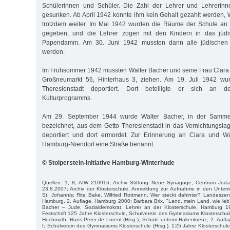
Schülerinnen und Schüler. Die Zahl der Lehrer und Lehrerinn
gesunken. Ab April 1942 konnte ihm kein Gehalt gezahlt werden, W
trotzdem weiter. Im Mai 1942 wurden die Räume der Schule an 
gegeben, und die Lehrer zogen mit den Kindern in das jüd
Papendamm. Am 30. Juni 1942 mussten dann alle jüdischen 
werden.
Im Frühsommer 1942 mussten Walter Bacher und seine Frau Clara
Großneumarkt 56, Hinterhaus 3, ziehen. Am 19. Juli 1942 wur
Theresienstadt deportiert. Dort beteiligte er sich an d
Kulturprogramms.
Am 29. September 1944 wurde Walter Bacher, in der Sammellis
bezeichnet, aus dem Getto Theresienstadt in das Vernichtungsla
deportiert und dort ermordet. Zur Erinnerung an Clara und W
Hamburg-Niendorf eine Straße benannt.
© Stolperstein-Initiative Hamburg-Winterhude
Quellen: 1; 8; AfW 210916; Archiv Stiftung Neue Synagoge, Centrum Juda
23.8.2007; Archiv der Klosterschule, Anmeldung zur Aufnahme in den Unterri
St. Johannis; Rita Bake, Wilfried Rottmann, Wer steckt dahinter? Landeszentr
Hamburg, 2. Auflage, Hamburg 2000; Barbara Brix, "Land, mein Land, wie leb’ ic
Bacher – Jude, Sozialdemokrat, Lehrer an der Klosterschule, Hamburg 19
Festschrift 125 Jahre Klosterschule, Schulverein des Gymnasiums Klosterschule
Hochmuth, Hans-Peter de Lorent (Hrsg.), Schule unterm Hakenkreuz, 2. Aufl
f; Schulverein des Gymnasiums Klosterschule (Hrsg.), 125 Jahre Klosterschu