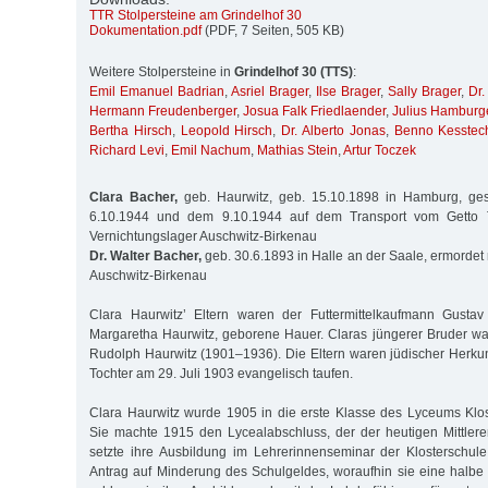
TTR Stolpersteine am Grindelhof 30
Dokumentation.pdf
(PDF, 7 Seiten, 505 KB)
Weitere Stolpersteine in
Grindelhof 30 (TTS)
:
Emil Emanuel Badrian
,
Asriel Brager
,
Ilse Brager
,
Sally Brager
,
Dr.
Hermann Freudenberger
,
Josua Falk Friedlaender
,
Julius Hamburg
Bertha Hirsch
,
Leopold Hirsch
,
Dr. Alberto Jonas
,
Benno Kesstec
Richard Levi
,
Emil Nachum
,
Mathias Stein
,
Artur Toczek
Clara Bacher,
geb. Haurwitz, geb. 15.10.1898 in Hamburg, ge
6.10.1944 und dem 9.10.1944 auf dem Transport vom Getto T
Vernichtungslager Auschwitz-Birkenau
Dr. Walter Bacher,
geb. 30.6.1893 in Halle an der Saale, ermordet
Auschwitz-Birkenau
Clara Haurwitz’ Eltern waren der Futtermittelkaufmann Gusta
Margaretha Haurwitz, geborene Hauer. Claras jüngerer Bruder wa
Rudolph Haurwitz (1901–1936). Die Eltern waren jüdischer Herkunf
Tochter am 29. Juli 1903 evangelisch taufen.
Clara Haurwitz wurde 1905 in die erste Klasse des Lyceums Klos
Sie machte 1915 den Lycealabschluss, der der heutigen Mittleren
setzte ihre Ausbildung im Lehrerinnenseminar der Klosterschule 
Antrag auf Minderung des Schulgeldes, woraufhin sie eine halbe F