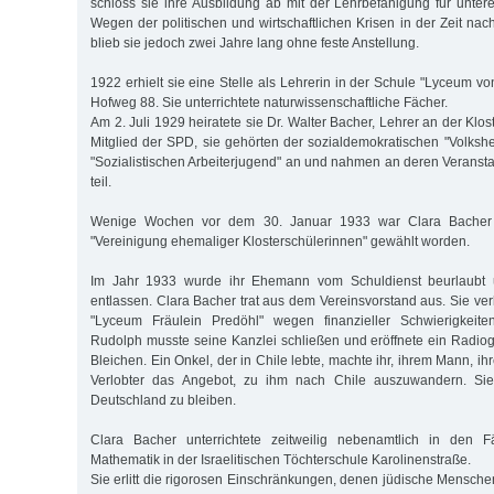
schloss sie ihre Ausbildung ab mit der Lehrbefähigung für untere
Wegen der politischen und wirtschaftlichen Krisen in der Zeit na
blieb sie jedoch zwei Jahre lang ohne feste Anstellung.
1922 erhielt sie eine Stelle als Lehrerin in der Schule "Lyceum v
Hofweg 88. Sie unterrichtete naturwissenschaftliche Fächer.
Am 2. Juli 1929 heiratete sie Dr. Walter Bacher, Lehrer an der Klo
Mitglied der SPD, sie gehörten der sozialdemokratischen "Volk
"Sozialistischen Arbeiterjugend" an und nahmen an deren Veranst
teil.
Wenige Wochen vor dem 30. Januar 1933 war Clara Bacher 
"Vereinigung ehemaliger Klosterschülerinnen" gewählt worden.
Im Jahr 1933 wurde ihr Ehemann vom Schuldienst beurlaubt u
entlassen. Clara Bacher trat aus dem Vereinsvorstand aus. Sie verlo
"Lyceum Fräulein Predöhl" wegen finanzieller Schwierigkeite
Rudolph musste seine Kanzlei schließen und eröffnete ein Radio
Bleichen. Ein Onkel, der in Chile lebte, machte ihr, ihrem Mann, 
Verlobter das Angebot, zu ihm nach Chile auszuwandern. Sie 
Deutschland zu bleiben.
Clara Bacher unterrichtete zeitweilig nebenamtlich in den
Mathematik in der Israelitischen Töchterschule Karolinenstraße.
Sie erlitt die rigorosen Einschränkungen, denen jüdische Mensche