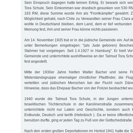
Sein Einspruch dagegen hatte keinen Erfolg. Er bewarb sich ve
Tora Schule. Sein Einkommen war drastisch gesunken von 530 RM
183 RM, diese Summe wurde ihm als "Frontkämpfer" gewährt. Zu 
Möglichkeit gehabt, nach Chile zu Verwandten seiner Frau Clara
wollte in Deutschland bleiben, dem Land, dem er tief verbunden w
Meinung fest, ihm und seiner Frau könne nichts passieren.
Am 14. November 1935 trat er in die jüdische Gemeinde ein. Auf der
unter Bemerkungen eingetragen: "(als Jude geboren) Beschei
Stahmer hat vorgelegen. Seit 1.4.1927 in Hamburg". Er hielt Vor
Gemeinde und unterrichtete aushilfsweise an der Talmud Tora Schu
fest angestellt.
Mitte der 1930er Jahre hielten Walter Bacher und seine F
Widerstandsgruppe ehemaliger christlicher Pfadfinder, die Flu
verteilten und jüdischen Menschen bei der Flucht nach Däne
Hinweise, dass das Ehepaar Bacher von der Polizei beobachtet wu
1940 wurde die Talmud Tora Schule, in der Jungen unterric
Israelitischen Töchterschule in der Karolinenstraße zusammen
unterrichtete nicht nur Latein und Geschichte, sondern auch E
Erdkunde, Deutsch und Iwrith (Hebräisch ). Da er keine öffentlic
benutzen durfte, ging er jeden Tag zu Fuß von der Gottschedstraße 
Nach den ersten großen Deportationen im Herbst 1941 hatte die 