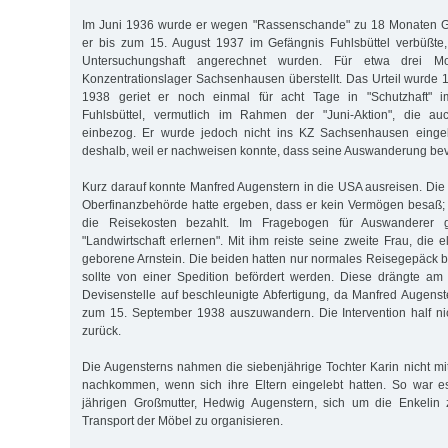
Im Juni 1936 wurde er wegen "Rassenschande" zu 18 Monaten Gef
er bis zum 15. August 1937 im Gefängnis Fuhlsbüttel verbüßt
Untersuchungshaft angerechnet wurden. Für etwa drei M
Konzentrationslager Sachsenhausen überstellt. Das Urteil wurde 1
1938 geriet er noch einmal für acht Tage in "Schutzhaft" im
Fuhlsbüttel, vermutlich im Rahmen der "Juni-Aktion", die au
einbezog. Er wurde jedoch nicht ins KZ Sachsenhausen eingeli
deshalb, weil er nachweisen konnte, dass seine Auswanderung bev
Kurz darauf konnte Manfred Augenstern in die USA ausreisen. Die
Oberfinanzbehörde hatte ergeben, dass er kein Vermögen besaß; s
die Reisekosten bezahlt. Im Fragebogen für Auswanderer 
"Landwirtschaft erlernen". Mit ihm reiste seine zweite Frau, die 
geborene Arnstein. Die beiden hatten nur normales Reisegepäck b
sollte von einer Spedition befördert werden. Diese drängte am
Devisenstelle auf beschleunigte Abfertigung, da Manfred Augenst
zum 15. September 1938 auszuwandern. Die Intervention half ni
zurück.
Die Augensterns nahmen die siebenjährige Tochter Karin nicht mit
nach­kommen, wenn sich ihre Eltern eingelebt hatten. So war e
jährigen Großmutter, Hedwig Augenstern, sich um die Enkeli
Transport der Möbel zu organisieren.