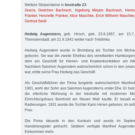
Weitere Stolpersteine in
Isestraße 23
:
Gracia Gretchen Bachrach
,
Ingeborg Mirjam Bachrach
,
Herm
Fränkel
,
Henriette Fränkel
,
Alice Maschke
,
Erich Wilhelm Maschke
Gertrud Seidl
Hedwig Augenstern,
geb. Hirsch, geb. 23.8.1867, am 15.7.
Theresienstadt, am 21.9.1942 weiter nach Treblinka
Hedwig Augenstern wurde in Bromberg als Tochter von Micha
geboren. Sie war die zweite Ehefrau des verwitweten Hamburger
dem ein Ge­schäft für Herren- und Knabenkonfektion am Alt
Nachdem Salomon Augenstern wahrscheinlich schon in den zwanz
war, erbte seine Frau Hedwig das Geschäft.
Als Geschäftsführer der Firma fungierte wahrscheinlich Manfre
1901, wohl der Sohn aus Salomon Augensterns erster Ehe. Er heira
die elterliche Wohnung in der Isestraße mit modernen Mö
Einrichtungshaus Bornhold am Neuen Wall kaufte. Er besaß w
Radierungen. 1931 wurde die Tochter Karin Helen geboren; im selb
Frau.
Die Firma steuerte in den Konkurs und wurde im Sept
Handelsregister gelöscht. Seitdem verfügte Manfred Augenste
Einkommen mehr.