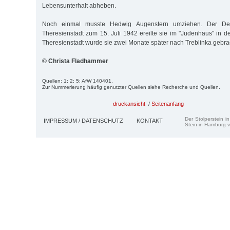
Lebensunterhalt abheben.
Noch einmal musste Hedwig Augenstern umziehen. Der Depo
Theresienstadt zum 15. Juli 1942 ereilte sie im "Judenhaus" in d
Theresienstadt wurde sie zwei Monate später nach Treblinka gebrac
© Christa Fladhammer
Quellen: 1; 2; 5; AfW 140401.
Zur Nummerierung häufig genutzter Quellen siehe Recherche und Quellen.
druckansicht
/
Seitenanfang
Der Stolperstein i
IMPRESSUM / DATENSCHUTZ
KONTAKT
Stein in Hamburg v