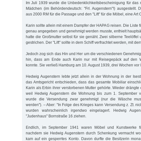
Im Juli 1939 wurde die Unbedenklichkeitsbescheinigung für das mi
Mädchen (im Behördendeutsch: "Frl. Augenstern"!) ausgestellt.
aus 2000 RM für die Passage und den "Lift" für die Möbel, eine Art 
Karin sollte allein mit einem Dampfer der HAPAG reisen. Die Liste 
genau angegeben und genehmigt werden musste, enthielt hauptsäc
hatte die Großmutter selbst für sie genäht. Zwei silberne Teelöffel
gestrichen. Der "Lift" sollte in dem Schiff verfrachtet werden, mit de
Jedoch zog sich das Hin und Her um die verschiedenen Genehmig
hin, dass am Ende auch Karin nur mit Reisegepäck auf den 
konnte. Sie verließ Hamburg am 10. August 1939, drei Wochen vor 
Hedwig Augenstern lebte jetzt allein in der Wohnung in der Isest
das Amtsgericht entschieden, dass das gesamte Mobiliar einschl
Karin als Erbin ihrer verstorbenen Mutter gehörte. Wieder drängte 
weil Hedwig Augenstern die Wohnung bis zum 1. September v
wurde die Versendung zwar genehmigt (nur die Wäsche musste
werden"). – Aber: "In Folge des Krieges kann Versendung z. Zt. nic
wurden wahrscheinlich irgendwo eingelagert. Hedwig Augen
"Judenhaus" Bornstraße 16 ziehen.
Endlich, im September 1941 waren Möbel und Kunstwerke fü
nachdem sie Hedwig Augenstern durch Schenkung vermacht wo
kam auf ein gesperrtes Konto. Davon durfte die Besitzerin mona