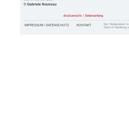
© Gabriele Nouveau
druckansicht
/
Seitenanfang
Der Stolperstein i
IMPRESSUM / DATENSCHUTZ
KONTAKT
Stein in Hamburg v