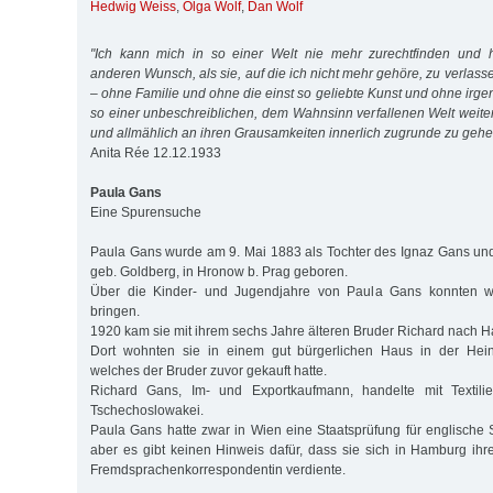
Hedwig Weiss
,
Olga Wolf
,
Dan Wolf
"Ich kann mich in so einer Welt nie mehr zurechtfinden und 
anderen Wunsch, als sie, auf die ich nicht mehr gehöre, zu verlas
– ohne Familie und ohne die einst so geliebte Kunst und ohne irg
so einer unbeschreiblichen, dem Wahnsinn verfallenen Welt weite
und allmählich an ihren Grausamkeiten innerlich zugrunde zu geh
Anita Rée 12.12.1933
Paula Gans
Eine Spurensuche
Paula Gans wurde am 9. Mai 1883 als Tochter des Ignaz Gans un
geb. Goldberg, in Hronow b. Prag geboren.
Über die Kinder- und Jugendjahre von Paula Gans konnten wir
bringen.
1920 kam sie mit ihrem sechs Jahre älteren Bruder Richard nach 
Dort wohnten sie in einem gut bürgerlichen Haus in der Heinr
welches der Bruder zuvor gekauft hatte.
Richard Gans, Im- und Exportkaufmann, handelte mit Textilie
Tschechoslowakei.
Paula Gans hatte zwar in Wien eine Staatsprüfung für englische 
aber es gibt keinen Hinweis dafür, dass sie sich in Hamburg ihr
Fremdsprachenkorrespondentin verdiente.