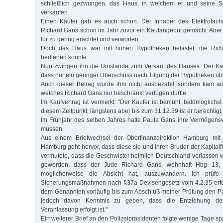
schließlich gezwungen, das Haus, in welchem er und seine S
verkaufen.
Einen Käufer gab es auch schon. Der Inhaber des Elektrofachg
Richard Gans schon im Jahr zuvor ein Kaufangebot gemacht. Aber
für zu gering erachtet und verworfen.
Doch das Haus war mit hohen Hypotheken belastet, die Ric
bedienen konnte.
Nun zwingen ihn die Umstände zum Verkauf des Hauses. Der Kauf
dass nur ein geringer Überschuss nach Tilgung der Hypotheken übr
Auch dieser Betrag wurde ihm nicht ausbezahlt, sondern kam au
welches Richard Gans nur beschränkt verfügen durfte.
Im Kaufvertrag ist vermerkt: "Der Käufer ist bemüht, baldmöglich
diesem Zeitpunkt, längstens aber bis zum 31.12.39 ist er berechtigt
Im Frühjahr des selben Jahres hatte Paula Gans ihre Vermögensv
müssen.
Aus einem Briefwechsel der Oberfinanzdirektion Hamburg mit 
Hamburg geht hervor, dass diese sie und ihren Bruder der Kapitalf
vermutete, dass die Geschwister heimlich Deutschland verlassen wo
geworden, dass der Jude Richard Gans, wohnhaft Hbg 13, He
möglicherweise die Absicht hat, auszuwandern. Ich prüfe
Sicherungsmaßnahmen nach §37a Devisengesetz vom 4.2.35 erforde
dem Genannten vorläufig bis zum Abschluß meiner Prüfung den P
jedoch davon Kenntnis zu geben, dass die Entziehung d
Veranlassung erfolgt ist."
Ein weiterer Brief an den Polizeipräsidenten folgte wenige Tage s