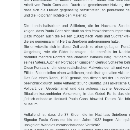
Arbeit von Paula Gans aus. Durch die gemeinsame Nutzung des 
dass sich die Frauen gegenseitig befruchteten; so porträtierte de
und die Fotografin lichtete den Maler ab.
Die Landschaftsbilder und Stillleben, die im Nachlass Spiel
zeigen, dass Paula Gans sich stark an den französischen Impression
Dazu mögen auch die Reisen (1932) nach Paris und Südfrankrei
die sie gemeinsam mit Hertha Spielberg unternommen hatte.
Sie entwickelte sich in dieser Zeit auch zu einer gefragten Port
Umgebung, wie die Bilder bezeugen, die ebenfalls im Nachl
darunter mehrere Porträts des Pianisten Wilhelm Barg, mit dem s
seines Vaters. Auch ein Porträt der Künstlerin Gertrud Schaeffer befi
Diese Porträts sind in einer realistischen Malweise gemalt und von 
Etliche Bilder stellen einen weiblichen, realistisch gemalten Akt dar.
Das Bild eines Rabbi, 1920 gemalt, das diesen bei der Laubhütte
beeindruckt durch seine Authenzität und Qualität. Das asketische 
Vollbart, der Gebetsmantel und das aufgeschlagene Gebetbuch
Situation konzentrierter Versenkung in das Gebet. Es ist das ein
jüdisch-orthodoxe Herkunft Paula Gans’ hinweist. Dieses Bild 
Museum.
Auffallend ist, dass die 37 Bilder, die im Nachlass Spielberg
Signatur Paula Gans nur bis zum Jahre 1932 tragen. Alle spät
unsigniert. War dies vorausschauende Vorsicht?