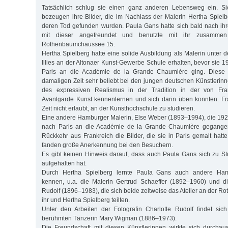
Tatsächlich schlug sie einen ganz anderen Lebensweg ein. Si
bezeugen ihre Bilder, die im Nachlass der Malerin Hertha Spie
deren Tod gefunden wurden. Paula Gans hatte sich bald nach ih
mit dieser angefreundet und benutzte mit ihr zusammen
Rothenbaumchaussee 15.
Hertha Spielberg hatte eine solide Ausbildung als Malerin unter d
Illies an der Altonaer Kunst-Gewerbe Schule erhalten, bevor sie 1
Paris an die Académie de la Grande Chaumière ging. Diese
damaligen Zeit sehr beliebt bei den jungen deutschen Künstlerinne
des expressiven Realismus in der Tradition in der von Fr
Avantgarde Kunst kennenlernen und sich darin üben konnten. Fr
Zeit nicht erlaubt, an der Kunsthochschule zu studieren.
Eine andere Hamburger Malerin, Else Weber (1893–1994), die 1929 
nach Paris an die Académie de la Grande Chaumière gegangen w
Rückkehr aus Frankreich die Bilder, die sie in Paris gemalt hatt
fanden große Anerkennung bei den Besuchern.
Es gibt keinen Hinweis darauf, dass auch Paula Gans sich zu S
aufgehalten hat.
Durch Hertha Spielberg lernte Paula Gans auch andere Ham
kennen, u.a. die Malerin Gertrud Schaeffer (1892–1960) und di
Rudolf (1896–1983), die sich beide zeitweise das Atelier an der 
ihr und Hertha Spielberg teilten.
Unter den Arbeiten der Fotografin Charlotte Rudolf findet sic
berühmten Tänzerin Mary Wigman (1886–1973).
Die Freundschaft mit diesen Künstlerinnen wirkte sich durchau