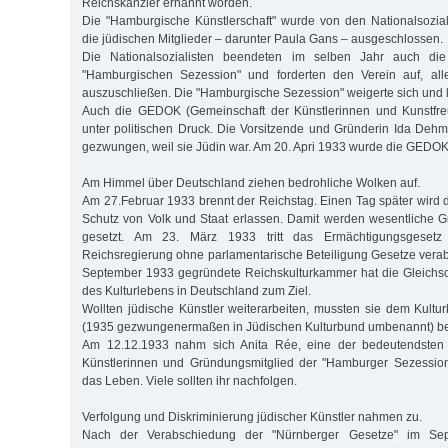
Reichskanzler ernannt worden.
Die "Hamburgische Künstlerschaft" wurde von den Nationalsoziali
die jüdischen Mitglieder – darunter Paula Gans – ausgeschlossen.
Die Nationalsozialisten beendeten im selben Jahr auch die
"Hamburgischen Sezession" und forderten den Verein auf, alle
auszuschließen. Die "Hamburgische Sezession" weigerte sich und lö
Auch die GEDOK (Gemeinschaft der Künstlerinnen und Kunstfre
unter politischen Druck. Die Vorsitzende und Gründerin Ida Dehm
gezwungen, weil sie Jüdin war. Am 20. Apri 1933 wurde die GEDOK 
Am Himmel über Deutschland ziehen bedrohliche Wolken auf.
Am 27.Februar 1933 brennt der Reichstag. Einen Tag später wird
Schutz von Volk und Staat erlassen. Damit werden wesentliche G
gesetzt. Am 23. März 1933 tritt das Ermächtigungsgesetz 
Reichsregierung ohne parlamentarische Beteiligung Gesetze vera
September 1933 gegründete Reichskulturkammer hat die Gleichsc
des Kulturlebens in Deutschland zum Ziel.
Wollten jüdische Künstler weiterarbeiten, mussten sie dem Kult
(1935 gezwungenermaßen in Jüdischen Kulturbund umbenannt) bei
Am 12.12.1933 nahm sich Anita Rée, eine der bedeutendsten
Künstlerinnen und Gründungsmitglied der "Hamburger Sezession
das Leben. Viele sollten ihr nachfolgen.
Verfolgung und Diskriminierung jüdischer Künstler nahmen zu.
Nach der Verabschiedung der "Nürnberger Gesetze" im Se