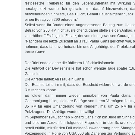
festgesetzte Freibetrag für den Lebensunterhalt mit Wirkung 
herabgesetzt wurde. Ich gestatte mir, darauf hinzuweisen, d
Aufwendungen für Miete, Gas + Licht, Gehalt Haushaltgehilfin, so
einen Betrag von 290 erfordern."
Selbst wenn ihr Bruder einen angemessenen Beitrag zum Haushal
Betrag von 250 RM nicht ausreichend, daher stelle sie den Antrag
zu erhöhen." Es folgt ein Zusatz, der von einer gewissen Courage ih
"Nachdem die letzte Zuschrift an ,Frau‘ Paula Gans gerichtet war, b
nehmen, dass ich unverheiratet bin und Angehörige des Protektora
Paula Gans"
Der Brief endete ohne die üblichen Höflichkeitsformeln.
Die Antwort der Devisenstelle traf schon wenige Tage später (16.
Gans ein.
Die Anrede lautet: An Fräulein Gans!
Der Beamte teilte ihr mit, dass der Bescheid widerrufen wurde un
RM rechnen könne.
Es folgten dann immer wieder Eingaben von Paula Gans, 
Genehmigung bittet, kleinere Beträge von ihrem Vermögen freiz
35 RM für eine Umänderung von Kleidern, mal um 25 RM für di
Pelzkragens. Die Anträge wurden bewilligt.
Im September 1941 schrieb Richard Gans: "Ich bin Jude im Sinne 
und bitte um Auskunft in folgender Frage: ein in der Schweiz le
bereit erklärt, mir für den Fall meiner Auswanderung nach Shangh
Vorzeigegeld in Höhe von USA 500 als Darlehen zur Verfügung zu 