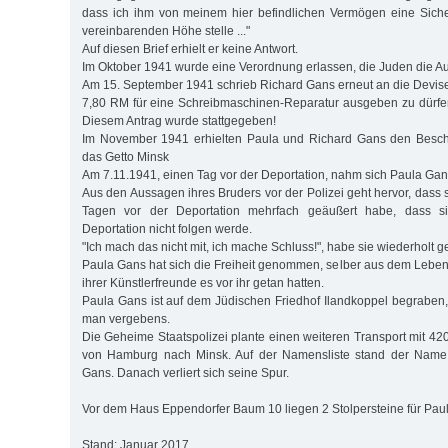
dass ich ihm von meinem hier befindlichen Vermögen eine Siche
vereinbarenden Höhe stelle ..."
Auf diesen Brief erhielt er keine Antwort.
Im Oktober 1941 wurde eine Verordnung erlassen, die Juden die A
Am 15. September 1941 schrieb Richard Gans erneut an die Devise
7,80 RM für eine Schreibmaschinen-Reparatur ausgeben zu dürfen
Diesem Antrag wurde stattgegeben!
Im November 1941 erhielten Paula und Richard Gans den Besche
das Getto Minsk
Am 7.11.1941, einen Tag vor der Deportation, nahm sich Paula Ga
Aus den Aussagen ihres Bruders vor der Polizei geht hervor, dass
Tagen vor der Deportation mehrfach geäußert habe, dass s
Deportation nicht folgen werde.
"Ich mach das nicht mit, ich mache Schluss!", habe sie wiederholt g
Paula Gans hat sich die Freiheit genommen, selber aus dem Leben 
ihrer Künstlerfreunde es vor ihr getan hatten.
Paula Gans ist auf dem Jüdischen Friedhof Ilandkoppel begraben,
man vergebens.
Die Geheime Staatspolizei plante einen weiteren Transport mit 4
von Hamburg nach Minsk. Auf der Namensliste stand der Name 
Gans. Danach verliert sich seine Spur.
Vor dem Haus Eppendorfer Baum 10 liegen 2 Stolpersteine für Pau
Stand: Januar 2017