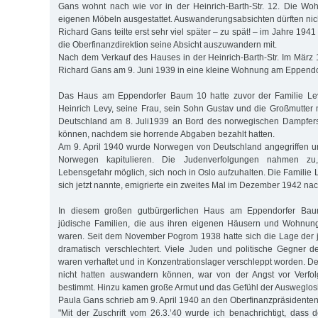
Gans wohnt nach wie vor in der Heinrich-Barth-Str. 12. Die Woh
eigenen Möbeln ausgestattet. Auswanderungsabsichten dürften nic
Richard Gans teilte erst sehr viel später – zu spät! – im Jahre 194
die Oberfinanzdirektion seine Absicht auszuwandern mit.
Nach dem Verkauf des Hauses in der Heinrich-Barth-Str. Im Mär
Richard Gans am 9. Juni 1939 in eine kleine Wohnung am Eppend
Das Haus am Eppendorfer Baum 10 hatte zuvor der Familie Levy
Heinrich Levy, seine Frau, sein Sohn Gustav und die Großmutter m
Deutschland am 8. Juli1939 an Bord des norwegischen Dampfer
können, nachdem sie horrende Abgaben bezahlt hatten.
Am 9. April 1940 wurde Norwegen von Deutschland angegriffen u
Norwegen kapitulieren. Die Judenverfolgungen nahmen z
Lebensgefahr möglich, sich noch in Oslo aufzuhalten. Die Familie
sich jetzt nannte, emigrierte ein zweites Mal im Dezember 1942 n
In diesem großen gutbürgerlichen Haus am Eppendorfer Bau
jüdische Familien, die aus ihren eigenen Häusern und Wohnun
waren. Seit dem November Pogrom 1938 hatte sich die Lage der 
dramatisch verschlechtert. Viele Juden und politische Gegner d
waren verhaftet und in Konzentrationslager verschleppt worden. Der
nicht hatten auswandern können, war von der Angst vor Verfo
bestimmt. Hinzu kamen große Armut und das Gefühl der Ausweglosi
Paula Gans schrieb am 9. April 1940 an den Oberfinanzpräsidenten
"Mit der Zuschrift vom 26.3.’40 wurde ich benachrichtigt, dass