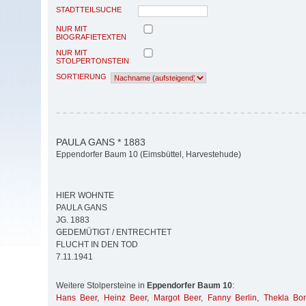
STADTTEILSUCHE
NUR MIT
BIOGRAFIETEXTEN
NUR MIT
STOLPERTONSTEIN
SORTIERUNG
PAULA GANS * 1883
Eppendorfer Baum 10 (Eimsbüttel, Harvestehude)
HIER WOHNTE
PAULA GANS
JG. 1883
GEDEMÜTIGT / ENTRECHTET
FLUCHT IN DEN TOD
7.11.1941
Weitere Stolpersteine in
Eppendorfer Baum 10
:
Hans Beer
,
Heinz Beer
,
Margot Beer
,
Fanny Berlin
,
Thekla Bor