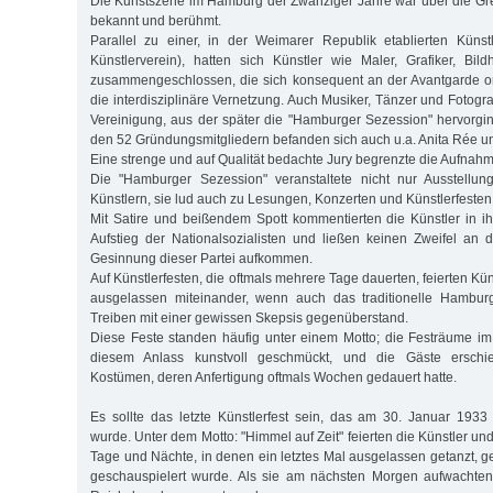
Die Kunstszene im Hamburg der Zwanziger Jahre war über die Gr
bekannt und berühmt.
Parallel zu einer, in der Weimarer Republik etablierten Küns
Künstlerverein), hatten sich Künstler wie Maler, Grafiker, Bil
zusammengeschlossen, die sich konsequent an der Avantgarde orie
die interdisziplinäre Vernetzung. Auch Musiker, Tänzer und Fotogr
Vereinigung, aus der später die "Hamburger Sezession" hervorgi
den 52 Gründungsmitgliedern befanden sich auch u.a. Anita Rée u
Eine strenge und auf Qualität bedachte Jury begrenzte die Aufnahm
Die "Hamburger Sezession" veranstaltete nicht nur Ausstellu
Künstlern, sie lud auch zu Lesungen, Konzerten und Künstlerfesten 
Mit Satire und beißendem Spott kommentierten die Künstler in 
Aufstieg der Nationalsozialisten und ließen keinen Zweifel an 
Gesinnung dieser Partei aufkommen.
Auf Künstlerfesten, die oftmals mehrere Tage dauerten, feierten Kü
ausgelassen miteinander, wenn auch das traditionelle Hambur
Treiben mit einer gewissen Skepsis gegenüberstand.
Diese Feste standen häufig unter einem Motto; die Festräume i
diesem Anlass kunstvoll geschmückt, und die Gäste erschie
Kostümen, deren Anfertigung oftmals Wochen gedauert hatte.
Es sollte das letzte Künstlerfest sein, das am 30. Januar 1933
wurde. Unter dem Motto: "Himmel auf Zeit" feierten die Künstler u
Tage und Nächte, in denen ein letztes Mal ausgelassen getanzt, g
geschauspielert wurde. Als sie am nächsten Morgen aufwachten,