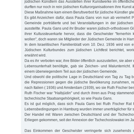
jüdischen Künstlern das Ausstellen ihrer Kunstwerke im öffentlic
durften nur noch in rein jüdischen Kulturorganisationen ihre Kunst a
Diese Maßnahme kam einem Berufsverbot für jüdische Künstler gle
Es gibt Anzeichen dafür, dass Paula Gans von nun ab vermehrt 
Gemeinde porträtierte und bei Veranstaltungen in der jüdische
ausstellte. Paula Gans und ihr Bruder waren jüdisch-orthodoxen G
ihrer Kultussteuerkarte hervor, dass die Geschwister "fernerhin 
wollen", doch waren sie Mitglieder der Jüdischen Gemeinde in Ha
In dem Israelitischen Familienblatt vom 10. Dez. 1936 wird von e
Jüdischen Kulturbundes zum jüdischen Lichtfest berichtet, wo
erwähnt wird.
Da es ihr verboten war, ihre Bilder öffentlich auszustellen, sie aber
Lebensunterhalt benötigte, gab sie Zeichen- und Malunterricht.
einem überwiegendem Teil aus der jüdischen Gemeinde.
Und obwohl die politische Lage in Deutschland von Tag zu Tag 
die Repressionen gegen die jüdische Bevölkerung zunahmen, r
nach Italien ( 1936) und Amsterdam (1939), wo sie Ruth Fischer be
Ruth Fischer war "Halbjüdin" und durch ihren aus Prag stammend
tschechische Staatsangehörigkeit, so wie Paula Gans.
Es ist gut möglich, dass sich Paula Gans bei Ruth Fischer Rat 
Lebensbedingungen in Hamburg wurden immer unerträglicher für si
Der Handel mit Waren zwischen Deutschland und der Tschechos
Erliegen gekommen, seit der Annexion der Tschechoslowakei im Ja
Das Einkommen der Geschwister verringerte sich zusehends 