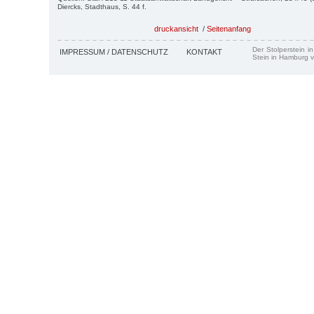
Diercks, Stadthaus, S. 44 f.
druckansicht
/
Seitenanfang
Der Stolperstein i
IMPRESSUM / DATENSCHUTZ
KONTAKT
Stein in Hamburg v