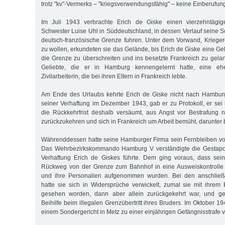
trotz "kv"-Vermerks – "kriegsverwendungsfähig" – keine Einberufun
Im Juli 1943 verbrachte Erich de Giske einen vierzehntägig
Schwester Luise Uhl in Süddeutschland, in dessen Verlauf seine S
deutsch-französische Grenze fuhren. Unter dem Vorwand, Kriege
zu wollen, erkundeten sie das Gelände, bis Erich de Giske eine Gele
die Grenze zu überschreiten und ins besetzte Frankreich zu gela
Geliebte, die er in Hamburg kennengelernt hatte, eine eh
Zivilarbeiterin, die bei ihren Eltern in Frankreich lebte.
Am Ende des Urlaubs kehrte Erich de Giske nicht nach Hamburg
seiner Verhaftung im Dezember 1943, gab er zu Protokoll, er se
die Rückkehrfrist deshalb versäumt, aus Angst vor Bestrafung n
zurückzukehren und sich in Frankreich um Arbeit bemüht, darunter 
Währenddessen hatte seine Hamburger Firma sein Fernbleiben von
Das Wehrbezirkskommando Hamburg V verständigte die Gestapo
Verhaftung Erich de Giskes führte. Dem ging voraus, dass se
Rückweg von der Grenze zum Bahnhof in eine Ausweiskontrolle 
und ihre Personalien aufgenommen wurden. Bei den anschli
hatte sie sich in Widersprüche verwickelt, zumal sie mit ihre
gesehen worden, dann aber allein zurückgekehrt war, und ges
Beihilfe beim illegalen Grenzübertritt ihres Bruders. Im Oktober 1
einem Sondergericht in Metz zu einer einjährigen Gefängnisstrafe ve