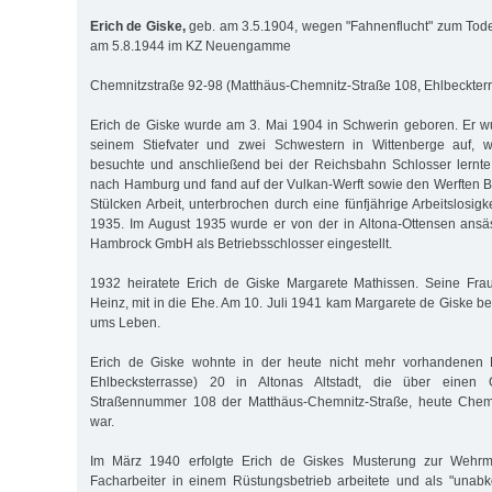
Erich de Giske,
geb. am 3.5.1904, wegen "Fahnenflucht" zum Tode v
am 5.8.1944 im KZ Neuengamme
Chemnitzstraße 92-98 (Matthäus-Chemnitz-Straße 108, Ehlbeckter
Erich de Giske wurde am 3. Mai 1904 in Schwerin geboren. Er wu
seinem Stiefvater und zwei Schwestern in Wittenberge auf, w
besuchte und anschließend bei der Reichsbahn Schlosser lernte
nach Hamburg und fand auf der Vulkan-Werft sowie den Werften 
Stülcken Arbeit, unterbrochen durch eine fünfjährige Arbeitslosi
1935. Im August 1935 wurde er von der in Altona-Ottensen ans
Hambrock GmbH als Betriebsschlosser eingestellt.
1932 heiratete Erich de Giske Margarete Mathissen. Seine Fra
Heinz, mit in die Ehe. Am 10. Juli 1941 kam Margarete de Giske b
ums Leben.
Erich de Giske wohnte in der heute nicht mehr vorhandenen E
Ehlbecksterrasse) 20 in Altonas Altstadt, die über eine
Straßennummer 108 der Matthäus-Chemnitz-Straße, heute Chemn
war.
Im März 1940 erfolgte Erich de Giskes Musterung zur Wehrm
Facharbeiter in einem Rüstungsbetrieb arbeitete und als "unabkö