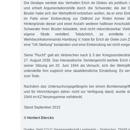
Die Gestapo wertete das Verhalten Erich de Giskes als politisch 
und erhielt Argumentationshilfe durch die Schwester, die der G
Bruder habe sich der Wehrpflicht entziehen wollen, da er eine Ein
im Falle einer Einberufung zur Ostfront zur Roten Armee üb
Hintergründe dieser und einer Anzahl weiterer haltloser Anschuld
Schwester ihren Bruder belastete, sind nicht rekonstruierbar. Viell
eigene Strafe verbittert. Tatsächlich, so ermittelt
Wehrbezirkskommando Hamburg V, habe für Erich de Giske zum Zei
eine "UK-Stellung" bestanden und eine Einberufung sei nicht vor
Seine "Flucht" galt als Verbrechen nach § 5 der Kriegssonderstr
17. August 1938. Das Hanseatische Sondergericht wertete Erich 
seiner Sitzung am 20. Juni 1944 als Versuch, sich der Wehrpfl
unterstellte ihm zugleich eine staatsfeindliche Einstellung. Es ver
zum Tode.
Nachdem das Untersuchungsgefängnis bei einem Bombenangriff 
und für Hinrichtungen daher nicht zur Verfügung stand, wurde d
1944 im KZ Neuengamme vollstreckt.
Stand September 2015
© Herbert Diercks
Quellen: StaH 213-11 Staatsanwaltschaft Landgericht – Strafsachen, 254/45 (d