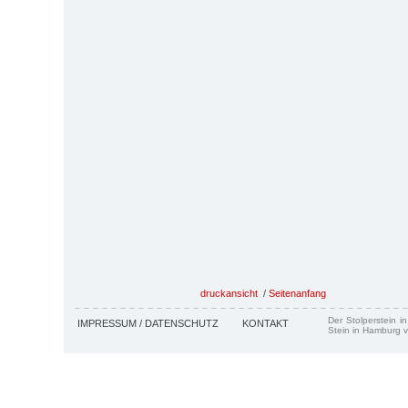
druckansicht
/
Seitenanfang
Der Stolperstein i
IMPRESSUM / DATENSCHUTZ
KONTAKT
Stein in Hamburg v