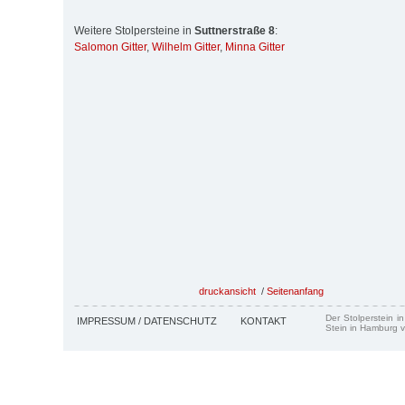
Weitere Stolpersteine in
Suttnerstraße 8
:
Salomon Gitter
,
Wilhelm Gitter
,
Minna Gitter
druckansicht
/
Seitenanfang
Der Stolperstein i
IMPRESSUM / DATENSCHUTZ
KONTAKT
Stein in Hamburg v