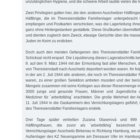
unzulänglichen Hygiene, und die schwere Arbeit raubte vielen die le
Zwei Privilegien galten hier, die den anderen Auschwitzer Häftlinge
Häftlinge, die im Theresienstädter Familienlager untergebracht
empfangen und Postkarten verschicken, was die Lagerleitung ihnen
ganz ohne Hintergedanken gestattete. Diese Grußkarten übermittel
und dienten zugleich dem Zweck, etwaige Gerüchte über die mas
Juden im Keim zu ersticken.
Doch auch den meisten Gefangenen des Theresienstädter Famili
Schicksal nicht erspart. Die Liquidierung dieses Lagerabschnitts 
8. auf den 9. März 1944 mit der Ermordung fast aller Menschen,
von Theresienstadt nach Auschwitz deportiert worden waren. Ihr fol
in der am 2. Juli 1944 alle anderen, die noch im Theresienstädter F
waren, zu einer großen Selektion antreten mussten und der berü
Mengele zusammen mit seine Kollegen aus dieser Riesenmenge im
3000 junge und gesunde Frauen, Männer und Jugendliche au
Mediziner für `arbeitsfähig´ erachteten. Die große Mehrheit der
11. Juli 1944 in die Gaskammern des Vernichtungslagers geführt, 
des Theresienstädter Familienlagers endete.
Drei Tage später verließen Zuzana Glaserová und 999 a
Häftlingsfrauen, die zuvor als `arbeitsfähig´ bezeichne
Vernichtungslager Auschwitz-Birkenau in Richtung Hamburg, wo sie
Außenlager des KZ Neuengamme am Dessauer Ufer im Hamburg