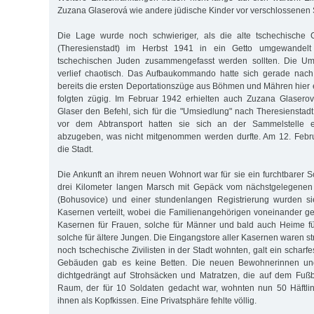
Zuzana Glaserová wie andere jüdische Kinder vor verschlossenen 
Die Lage wurde noch schwieriger, als die alte tschechische G
(Theresienstadt) im Herbst 1941 in ein Getto umgewandelt
tschechischen Juden zusammengefasst werden sollten. Die Um
verlief chaotisch. Das Aufbaukommando hatte sich gerade nach
bereits die ersten Deportationszüge aus Böhmen und Mähren hier e
folgten zügig. Im Februar 1942 erhielten auch Zuzana Glaserov
Glaser den Befehl, sich für die "Umsiedlung" nach Theresienstad
vor dem Abtransport hatten sie sich an der Sammelstelle e
abzugeben, was nicht mitgenommen werden durfte. Am 12. Febru
die Stadt.
Die Ankunft an ihrem neuen Wohnort war für sie ein furchtbarer 
drei Kilometer langen Marsch mit Gepäck vom nächstgelegenen
(Bohusovice) und einer stundenlangen Registrierung wurden sie
Kasernen verteilt, wobei die Familienangehörigen voneinander g
Kasernen für Frauen, solche für Männer und bald auch Heime f
solche für ältere Jungen. Die Eingangstore aller Kasernen waren 
noch tschechische Zivilisten in der Stadt wohnten, galt ein scharf
Gebäuden gab es keine Betten. Die neuen Bewohnerinnen un
dichtgedrängt auf Strohsäcken und Matratzen, die auf dem Fuß
Raum, der für 10 Soldaten gedacht war, wohnten nun 50 Häftlin
ihnen als Kopfkissen. Eine Privatsphäre fehlte völlig.