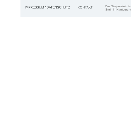
Der Stolperstein i
IMPRESSUM / DATENSCHUTZ
KONTAKT
Stein in Hamburg v