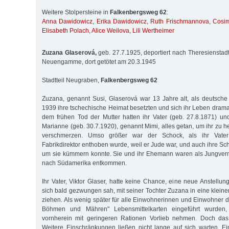
Weitere Stolpersteine in
Falkenbergsweg 62
:
Anna Dawidowicz
,
Erika Dawidowicz
,
Ruth Frischmannova
,
Cosim
Elisabeth Polach
,
Alice Weilova
,
Lili Wertheimer
Zuzana Glaserová,
geb. 27.7.1925, deportiert nach Theresienstadt
Neuengamme, dort getötet am 20.3.1945
Stadtteil Neugraben,
Falkenbergsweg 62
Zuzana, genannt Susi, Glaserová war 13 Jahre alt, als deutsch
1939 ihre tschechische Heimat besetzten und sich ihr Leben drama
dem frühen Tod der Mutter hatten ihr Vater (geb. 27.8.1871) un
Marianne (geb. 30.7.1920), genannt Mimi, alles getan, um ihr zu he
verschmerzen. Umso größer war der Schock, als ihr Vater
Fabrikdirektor enthoben wurde, weil er Jude war, und auch ihre Sc
um sie kümmern konnte. Sie und ihr Ehemann waren als Jungverm
nach Südamerika entkommen.
Ihr Vater, Viktor Glaser, hatte keine Chance, eine neue Anstellun
sich bald gezwungen sah, mit seiner Tochter Zuzana in eine klein
ziehen. Als wenig später für alle Einwohnerinnen und Einwohner d
Böhmen und Mähren" Lebensmittelkarten eingeführt wurden
vornherein mit geringeren Rationen Vorlieb nehmen. Doch das
Weitere Einschränkungen ließen nicht lange auf sich warten. E