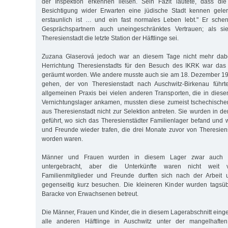
der Inspektion erkennen ließen. Sein Fazit lautete, dass die
Besichtigung wider Erwarten eine jüdische Stadt kennen gelern
erstaunlich ist … und ein fast normales Leben lebt." Er sche
Gesprächspartnern auch uneingeschränktes Vertrauen; als sie
Theresienstadt die letzte Station der Häftlinge sei.
Zuzana Glaserová jedoch war an diesem Tage nicht mehr dab
Herrichtung Theresienstadts für den Besuch des IKRK war das 
geräumt worden. Wie andere musste auch sie am 18. Dezember 19
gehen, der von Theresienstadt nach Auschwitz-Birkenau führt
allgemeinen Praxis bei vielen anderen Transporten, die in dies
Vernichtungslager ankamen, mussten diese zumeist tschechisch
aus Theresienstadt nicht zur Selektion antreten. Sie wurden in de
geführt, wo sich das Theresienstädter Familienlager befand und 
und Freunde wieder trafen, die drei Monate zuvor von Theresienst
worden waren.
Männer und Frauen wurden in diesem Lager zwar auch ge
untergebracht, aber die Unterkünfte waren nicht weit vo
Familienmitglieder und Freunde durften sich nach der Arbeit
gegenseitig kurz besuchen. Die kleineren Kinder wurden tagsüb
Baracke von Erwachsenen betreut.
Die Männer, Frauen und Kinder, die in diesem Lagerabschnitt einges
alle anderen Häftlinge in Auschwitz unter der mangelhaft