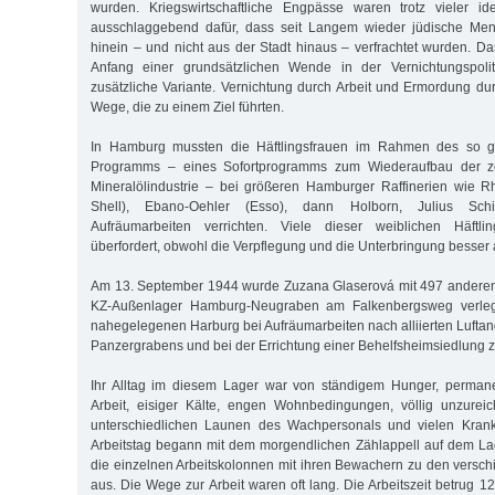
wurden. Kriegswirtschaftliche Engpässe waren trotz vieler i
ausschlaggebend dafür, dass seit Langem wieder jüdische M
hinein – und nicht aus der Stadt hinaus – verfrachtet wurden. Da
Anfang einer grundsätzlichen Wende in der Vernichtungspolit
zusätzliche Variante. Vernichtung durch Arbeit und Ermordung du
Wege, die zu einem Ziel führten.
In Hamburg mussten die Häftlingsfrauen im Rahmen des so g
Programms – eines Sofortprogramms zum Wiederaufbau der ze
Mineralölindustrie – bei größeren Hamburger Raffinerien wie R
Shell), Ebano-Oehler (Esso), dann Holborn, Julius Sch
Aufräumarbeiten verrichten. Viele dieser weiblichen Häftli
überfordert, obwohl die Verpflegung und die Unterbringung besser 
Am 13. September 1944 wurde Zuzana Glaserová mit 497 andere
KZ-Außenlager Hamburg-Neugraben am Falkenbergsweg verleg
nahegelegenen Harburg bei Aufräumarbeiten nach alliierten Luftan
Panzergrabens und bei der Errichtung einer Behelfsheimsiedlung 
Ihr Alltag im diesem Lager war von ständigem Hunger, permanen
Arbeit, eisiger Kälte, engen Wohnbedingungen, völlig unzurei
unterschiedlichen Launen des Wachpersonals und vielen Krank
Arbeitstag begann mit dem morgendlichen Zählappell auf dem La
die einzelnen Arbeitskolonnen mit ihren Bewachern zu den versch
aus. Die Wege zur Arbeit waren oft lang. Die Arbeitszeit betrug 1