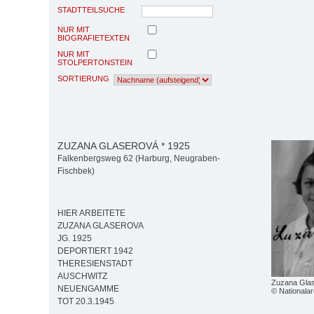
STADTTEILSUCHE
NUR MIT
BIOGRAFIETEXTEN
NUR MIT
STOLPERTONSTEIN
SORTIERUNG
ZUZANA GLASEROVÁ * 1925
Falkenbergsweg 62 (Harburg, Neugraben-
Fischbek)
HIER ARBEITETE
ZUZANA GLASEROVA
JG. 1925
DEPORTIERT 1942
THERESIENSTADT
AUSCHWITZ
Zuzana Glas
NEUENGAMME
© Nationalar
TOT 20.3.1945