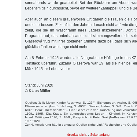
sonnabends wurde gearbeitet. Bei der Rückkehr am Abend wu
Lebensmitteln durchsucht, bevor ein weiterer Zählappell und die Be
Aber auch an diesem grauenvollen Ort gaben die Frauen die Hof
und eine bessere Zukunft in den Jahren danach nicht auf, wie die g
zeigt, die sie im Waschraum ihres Lagers inszenierten. Dort t
Programm auf, das unterhaltsamer und stimmungsvoller nicht se
Glaserová trug mit ihrer goldenen Stimme dazu bei, dass sich a
glücklich fühlten wie lange nicht mehr.
Am 8. Februar 1945 wurden alle Neugrabener Häftlinge in das K
Tiefstack überführt. Zuzana Glaserová war 19, als sie hier bei e
März 1945 ihr Leben verlor.
Stand: Juni 2020
© Klaus Möller
Quellen: 3; 8; Meyer, Kinder Auschwitz, S. 125ff.; Eichengreen, Asche, S. 96f
Ellermeyer u. a. (Hrsg.), Harburg, S. 493ff.; Diercks, Hafen, S. 54f.; Czech, 
684ff.; Benz, Theresienstadt – Eine Geschichte von Täuschung und Vernichtu
119ff., 186ff.; Dita Kraus, Ein aufgeschobenes Leben – Kindheit im Konzen
Israel, Göttingen 2020, S. 184f.; Gespräch mit Peter Saxi (Neffe) vom 23.6.2
19.5.2020.
Zur Nummerierung häufig genutzter Quellen siehe Link "Recherche und Quelle
druckansicht
/
Seitenanfang