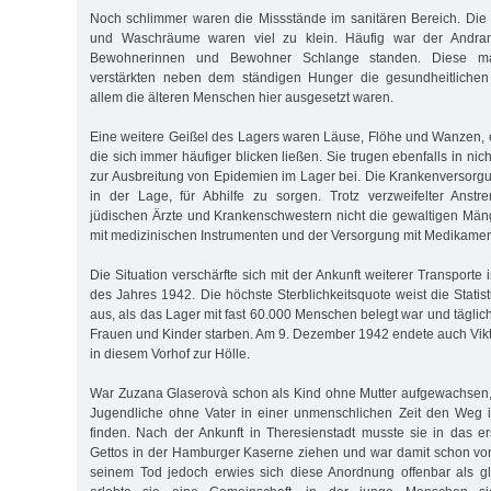
Noch schlimmer waren die Missstände im sanitären Bereich. Die 
und Waschräume waren viel zu klein. Häufig war der Andra
Bewohnerinnen und Bewohner Schlange standen. Diese ma
verstärkten neben dem ständigen Hunger die gesundheitlichen
allem die älteren Menschen hier ausgesetzt waren.
Eine weitere Geißel des Lagers waren Läuse, Flöhe und Wanzen, 
die sich immer häufiger blicken ließen. Sie trugen ebenfalls in n
zur Ausbreitung von Epidemien im Lager bei. Die Krankenversor
in der Lage, für Abhilfe zu sorgen. Trotz verzweifelter Anst
jüdischen Ärzte und Krankenschwestern nicht die gewaltigen Mäng
mit medizinischen Instrumenten und der Versorgung mit Medikame
Die Situation verschärfte sich mit der Ankunft weiterer Transpor
des Jahres 1942. Die höchste Sterblichkeitsquote weist die Statis
aus, als das Lager mit fast 60.000 Menschen belegt war und tägli
Frauen und Kinder starben. Am 9. Dezember 1942 endete auch Vi
in diesem Vorhof zur Hölle.
War Zuzana Glaserovà schon als Kind ohne Mutter aufgewachsen,
Jugendliche ohne Vater in einer unmenschlichen Zeit den Weg i
finden. Nach der Ankunft in Theresienstadt musste sie in das 
Gettos in der Hamburger Kaserne ziehen und war damit schon vo
seinem Tod jedoch erwies sich diese Anordnung offenbar als gl