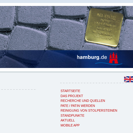
STARTSEITE
DAS PROJEKT
RECHERCHE UND QUELLEN
PATE / PATIN WERDEN
REINIGUNG VON STOLPERSTEINEN
STANDPUNKTE
AKTUELL
MOBILE APP