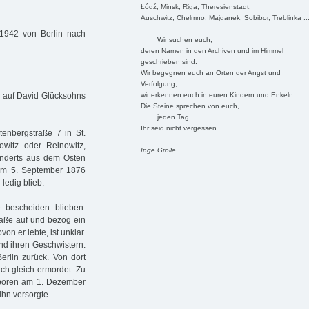
Łódź, Minsk, Riga, Theresienstadt,
Auschwitz, Chelmno, Majdanek, Sobibor, Treblinka ..
.1942 von Berlin nach
Wir suchen euch,
deren Namen in den Archiven und im Himmel
geschrieben sind.
Wir begegnen euch an Orten der Angst und
Verfolgung,
wir erkennen euch in euren Kindern und Enkeln.
g auf David Glücksohns
Die Steine sprechen von euch,
jeden Tag.
Ihr seid nicht vergessen.
nbergstraße 7 in St.
witz oder Reinowitz,
Inge Grolle
hunderts aus dem Osten
am 5. September 1876
ledig blieb.
 bescheiden blieben.
aße auf und bezog ein
on er lebte, ist unklar.
und ihren Geschwistern.
erlin zurück. Von dort
ich gleich ermordet. Zu
eboren am 1. Dezember
ihn versorgte.