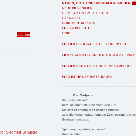
NAMEN, ORTE UND BIOGRAFIEN SUCHEN
NEUE BIOGRAFIEN
GLOSSAR UND ZEITLEISTEN
LITERATUR
DOKUMENTATIONEN
PRESSEBERICHTE
LINKS
PROJEKT BIOGRAFISCHE SPURENSUCHE
FILM "TRANSPORT IN DEN TOD AM 23.9.1940"
PROJEKT STOLPERTONSTEINE HAMBURG
ENGLISCHE ÜBERSETZUNGEN
Vom Stolpern
Die Stolpersteine?
Nein, an ihnen stößt niemand den Fuß
Sie sind ebenerdig ins Pflaster gepflanzt
aber die Namen darauf und die Zeichen sind uns ins
Gewissen gestanzt:
"geboren, deportiert, ermordet"
rg
,
Siegfried Schuster
,
Und die Orte: