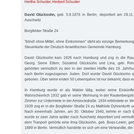
Hertha Schuster
,
Herbert Schuster
David Glücksohn,
geb. 5.9.1876 in Berlin, deportiert am 29.11
Auschwitz
Borgfelder Straße 24
"blind! ohne Mittel, ohne Einkommen" steht als einzige Bemerkun
Steuerkarte der Deutsch-Israelitischen Gemeinde Hamburg.
David Glücksohn kam 1926 nach Hamburg und zog in die Raute
Georg. Seine Eltern, Süsskind Glücksohn und Lina, geb. Rimo
gehörten vermutlich zu den in der zweiten Hälfte des 19. Jahr
nach Berlin zugezogenen Juden. Dort wurde David Glücksohn 
geboren. Über seine ersten 50 Lebensjahre ist nur bekannt, dass er 
In Hamburg wurde er als Makler tätig, wobei seine Einkünfte
Wahrscheinlich 1932 gab er seine Wohnung in der Rautenbergstr
Zimmer zur Untermiete in der Amsinckstraße. 1934 erblindete er. Wov
1939 zog er in die Borgfelder Straße 24 zu Mathilde Dyhrenfurth 
Nach eineinhalb Jahren, am 30. Oktober 1940, kehrte er nach B
wurde er zwei Jahre später nach Auschwitz deportiert und vermutl
dem Tran­port gehörte eine Irma Glücksohn, geb. Boas-Lewin, g
1889 in Berlin. Vermutlich handelte es sich um eine Verwandte, die 