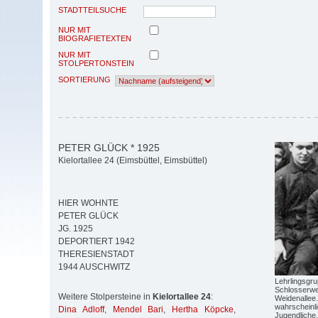
STADTTEILSUCHE
NUR MIT
BIOGRAFIETEXTEN
NUR MIT
STOLPERTONSTEIN
SORTIERUNG
PETER GLÜCK * 1925
Kielortallee 24 (Eimsbüttel, Eimsbüttel)
HIER WOHNTE
PETER GLÜCK
JG. 1925
DEPORTIERT 1942
THERESIENSTADT
1944 AUSCHWITZ
Lehrlingsgr
Schlosserwer
Weitere Stolpersteine in
Kielortallee 24
:
Weidenallee.
wahrscheinli
Dina Adloff
,
Mendel Bari
,
Hertha Köpcke
,
Jugendliche.