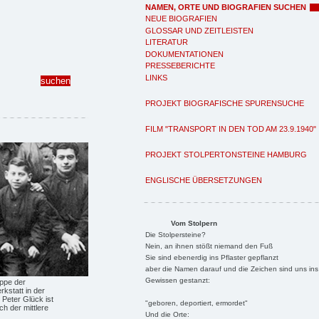
NAMEN, ORTE UND BIOGRAFIEN SUCHEN
NEUE BIOGRAFIEN
GLOSSAR UND ZEITLEISTEN
LITERATUR
DOKUMENTATIONEN
PRESSEBERICHTE
LINKS
PROJEKT BIOGRAFISCHE SPURENSUCHE
FILM "TRANSPORT IN DEN TOD AM 23.9.1940"
PROJEKT STOLPERTONSTEINE HAMBURG
ENGLISCHE ÜBERSETZUNGEN
Vom Stolpern
Die Stolpersteine?
Nein, an ihnen stößt niemand den Fuß
Sie sind ebenerdig ins Pflaster gepflanzt
aber die Namen darauf und die Zeichen sind uns ins
Gewissen gestanzt:
uppe der
kstatt in der
 Peter Glück ist
"geboren, deportiert, ermordet"
ch der mittlere
Und die Orte: