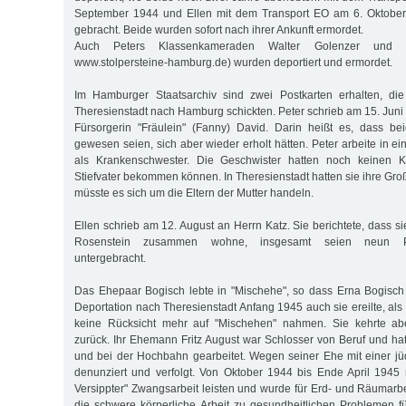
September 1944 und Ellen mit dem Transport EO am 6. Oktober
gebracht. Beide wurden sofort nach ihrer Ankunft ermordet.
Auch Peters Klassenkameraden Walter Golenzer und M
www.stolpersteine-hamburg.de) wurden deportiert und ermordet.
Im Hamburger Staatsarchiv sind zwei Postkarten erhalten, di
Theresienstadt nach Hamburg schickten. Peter schrieb am 15. Juni
Fürsorgerin "Fräulein" (Fanny) David. Darin heißt es, dass be
gewesen seien, sich aber wieder erholt hätten. Peter arbeite in ei
als Krankenschwester. Die Geschwister hatten noch keinen K
Stiefvater bekommen können. In Theresienstadt hatten sie ihre Groß
müsste es sich um die Eltern der Mutter handeln.
Ellen schrieb am 12. August an Herrn Katz. Sie berichtete, dass 
Rosenstein zusammen wohne, insgesamt seien neun 
untergebracht.
Das Ehepaar Bogisch lebte in "Mischehe", so dass Erna Bogisch
Deportation nach Theresienstadt Anfang 1945 auch sie ereilte, als 
keine Rücksicht mehr auf "Mischehen" nahmen. Sie kehrte abe
zurück. Ihr Ehemann Fritz August war Schlosser von Beruf und ha
und bei der Hochbahn gearbeitet. Wegen seiner Ehe mit einer j
denunziert und verfolgt. Von Oktober 1944 bis Ende April 1945 
Versippter" Zwangsarbeit leisten und wurde für Erd- und Räumarbe
die schwere körperliche Arbeit zu gesundheitlichen Problemen 