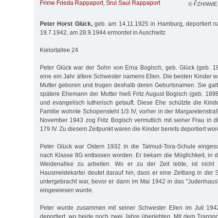
Frime Frieda Rappaport
,
Srul Saul Rappaport
© FZH/WdE
Peter Horst Glück,
geb. am 14.11.1925 in Hamburg, deportiert n
19.7.1942, am 28.9.1944 ermordet in Auschwitz
Kielortallee 24
Peter Glück war der Sohn von Erna Bogisch, geb. Glück (geb. 189
eine ein Jahr ältere Schwester namens Ellen. Die beiden Kinder w
Mutter geboren und trugen deshalb deren Geburtsnamen. Sie galte
spätere Ehemann der Mutter hieß Fritz August Bogisch (geb. 1898
und evangelisch lutherisch getauft. Diese Ehe schützte die Kinde
Familie wohnte Schopenstehl 1/3 IV, vorher in der Margaretenstra
November 1943 zog Fritz Bogisch vermutlich mit seiner Frau in d
179 IV. Zu diesem Zeitpunkt waren die Kinder bereits deportiert wo
Peter Glück war Ostern 1932 in die Talmud-Tora-Schule einges
nach Klasse 8G entlassen worden. Er bekam die Möglichkeit, in de
Weidenallee zu arbeiten. Wo er zu der Zeit lebte, ist nicht k
Hausmeldekartei deutet darauf hin, dass er eine Zeitlang in der 
untergebracht war, bevor er dann im Mai 1942 in das "Judenhaus" 
eingewiesen wurde.
Peter wurde zusammen mit seiner Schwester Ellen im Juli 194
deportiert, wo beide noch zwei Jahre überlebten. Mit dem Transp