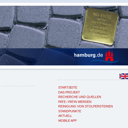
STARTSEITE
DAS PROJEKT
RECHERCHE UND QUELLEN
PATE / PATIN WERDEN
REINIGUNG VON STOLPERSTEINEN
STANDPUNKTE
AKTUELL
MOBILE APP