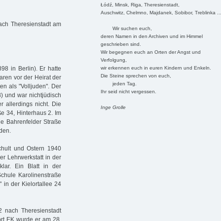
Łódź, Minsk, Riga, Theresienstadt,
Auschwitz, Chelmno, Majdanek, Sobibor, Treblinka ..
ach Theresienstadt am
Wir suchen euch,
deren Namen in den Archiven und im Himmel
geschrieben sind.
Wir begegnen euch an Orten der Angst und
Verfolgung,
wir erkennen euch in euren Kindern und Enkeln.
8 in Berlin). Er hatte
Die Steine sprechen von euch,
aren vor der Heirat der
jeden Tag.
n als "Volljuden". Der
Ihr seid nicht vergessen.
) und war nichtjüdisch
r allerdings nicht. Die
Inge Grolle
ße 34, Hinterhaus 2. Im
ie Bahrenfelder Straße
rden.
chult und Ostern 1940
r Lehrwerkstatt in der
lar. Ein Blatt in der
Schule Karolinenstraße
in der Kielortallee 24
2 nach Theresienstadt
ort EK wurde er am 28.