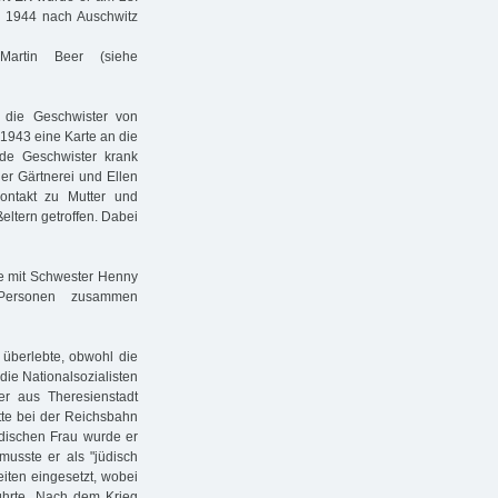
 1944 nach Auschwitz
artin Beer (siehe
e die Geschwister von
 1943 eine Karte an die
ide Geschwister krank
ner Gärtnerei und Ellen
ontakt zu Mutter und
eltern getroffen. Dabei
sie mit Schwester Henny
Personen zusammen
 überlebte, obwohl die
die Nationalsozialisten
r aus Theresienstadt
tte bei der Reichsbahn
üdischen Frau wurde er
musste er als "jüdisch
iten eingesetzt, wobei
führte. Nach dem Krieg