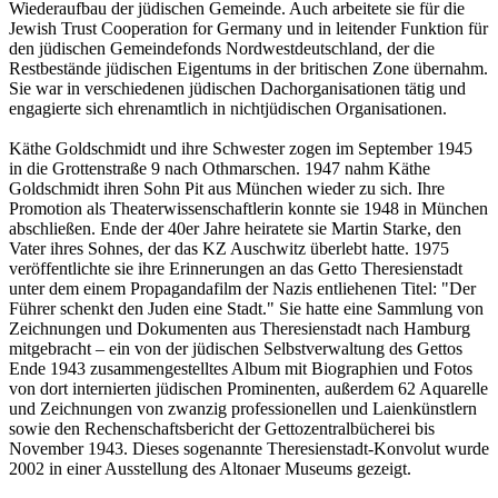
Wiederaufbau der jüdischen Gemeinde. Auch arbeitete sie für die
Jewish Trust Cooperation for Germany und in leitender Funktion für
den jüdischen Gemeindefonds Nordwestdeutschland, der die
Restbestände jüdischen Eigentums in der britischen Zone übernahm.
Sie war in verschiedenen jüdischen Dachorganisationen tätig und
engagierte sich ehrenamtlich in nichtjüdischen Organisationen.
Käthe Goldschmidt und ihre Schwester zogen im September 1945
in die Grottenstraße 9 nach Othmarschen. 1947 nahm Käthe
Goldschmidt ihren Sohn Pit aus München wieder zu sich. Ihre
Promotion als Theaterwissenschaftlerin konnte sie 1948 in München
abschließen. Ende der 40er Jahre heiratete sie Martin Starke, den
Vater ihres Sohnes, der das KZ Auschwitz überlebt hatte. 1975
veröffentlichte sie ihre Erinnerungen an das Getto Theresienstadt
unter dem einem Propagandafilm der Nazis entliehenen Titel: "Der
Führer schenkt den Juden eine Stadt." Sie hatte eine Sammlung von
Zeichnungen und Dokumenten aus Theresienstadt nach Hamburg
mitgebracht – ein von der jüdischen Selbstverwaltung des Gettos
Ende 1943 zusammengestelltes Album mit Biographien und Fotos
von dort internierten jüdischen Prominenten, außerdem 62 Aquarelle
und Zeichnungen von zwanzig professionellen und Laienkünstlern
sowie den Rechenschaftsbericht der Gettozentralbücherei bis
November 1943. Dieses sogenannte Theresienstadt-Konvolut wurde
2002 in einer Ausstellung des Altonaer Museums gezeigt.