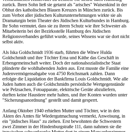
zurück. Ihren Sohn ließ sie getarnt als "arisches" Waisenkind in der
Obhut des katholischen Blauen Kreuzes in München zurück. Bis
zum Verbot aller jüdischen Kulturunternehmungen wirkte sie als
Dramaturgin beim Theater des Jüdischen Kulturbundes in Hamburg.
Ihr Sohn vermutet, dass sie zu ihrem Schutz wie ihre Schwester als
Mitarbeiterin bei der Bezirksstelle Hamburg des Jüdischen
Religionsverbandes geführt wurde, seines Wissens war sie dort nicht
selbst aktiv.
Als Iska Goldschmidt 1936 starb, führten die Witwe Hulda
Goldschmidt und ihre Töchter Erna und Käthe das Geschäft in
Erbengemeinschaft weiter. Doch der nationalsozialistische Staat
plünderte die wohlhabenden Juden aus. Erst musste die Familie eine
Judenvermögensabgabe von 4750 Reichsmark zahlen. Dann
erfolgte die Liquidation der Bankfirma Louis Goldschmidt. Wie alle
Juden hatten auch die Goldschmidts persönliche Wertgegenstände
wie Pelzsachen, Fotoapparate, elektrische Geräte abzuliefern,
durften keine Haustiere mehr halten, und ihre Konten wurden unter
"Sicherungsanordnung" gestellt und damit gesperrt.
Anfang Oktober 1940 erhielten Mutter und Töchter, wie in den
Akten des Amtes für Wiedergutmachung vermerkt, Anweisung, in
ein "jüdisches Haus" zu ziehen. Erst bewohnten die Schwestern
zwei Zimmer in der Hindenburgstraße 111, dann nahmen sie die
inzwischen schwerkranke Mutter dort in einem Mansardenzimmer