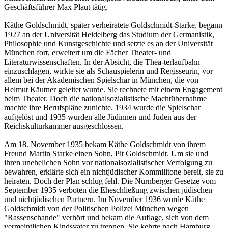
Geschäftsführer Max Plaut tätig.
Käthe Goldschmidt, später verheiratete Goldschmidt-Starke, begann
1927 an der Universität Heidelberg das Studium der Germanistik,
Philosophie und Kunstgeschichte und setzte es an der Universität
München fort, erweitert um die Fächer Theater- und
Literaturwissenschaften. In der Absicht, die Thea-terlaufbahn
einzuschlagen, wirkte sie als Schauspielerin und Regisseurin, vor
allem bei der Akademischen Spielschar in München, die von
Helmut Käutner geleitet wurde. Sie rechnete mit einem Engagement
beim Theater. Doch die nationalsozialistische Machtübernahme
machte ihre Berufspläne zunichte. 1934 wurde die Spielschar
aufgelöst und 1935 wurden alle Jüdinnen und Juden aus der
Reichskulturkammer ausgeschlossen.
Am 18. November 1935 bekam Käthe Goldschmidt von ihrem
Freund Martin Starke einen Sohn, Pit Goldschmidt. Um sie und
ihren unehelichen Sohn vor nationalsozialistischer Verfolgung zu
bewahren, erklärte sich ein nichtjüdischer Kommilitone bereit, sie zu
heiraten. Doch der Plan schlug fehl. Die Nürnberger Gesetze vom
September 1935 verboten die Eheschließung zwischen jüdischen
und nichtjüdischen Partnern. Im November 1936 wurde Käthe
Goldschmidt von der Politischen Polizei München wegen
"Rassenschande" verhört und bekam die Auflage, sich von dem
vermeintlichen Kindsvater zu trennen. Sie kehrte nach Hamburg