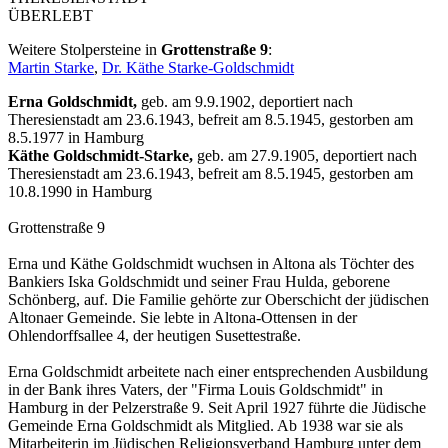
ÜBERLEBT
Weitere Stolpersteine in
Grottenstraße 9
:
Martin Starke
,
Dr. Käthe Starke-Goldschmidt
Erna Goldschmidt,
geb. am 9.9.1902, deportiert nach
Theresienstadt am 23.6.1943, befreit am 8.5.1945, gestorben am
8.5.1977 in Hamburg
Käthe Goldschmidt-Starke,
geb. am 27.9.1905, deportiert nach
Theresienstadt am 23.6.1943, befreit am 8.5.1945, gestorben am
10.8.1990 in Hamburg
Grottenstraße 9
Erna und Käthe Goldschmidt wuchsen in Altona als Töchter des
Bankiers Iska Goldschmidt und seiner Frau Hulda, geborene
Schönberg, auf. Die Familie gehörte zur Oberschicht der jüdischen
Altonaer Gemeinde. Sie lebte in Altona-Ottensen in der
Ohlendorffsallee 4, der heutigen Susettestraße.
Erna Goldschmidt arbeitete nach einer entsprechenden Ausbildung
in der Bank ihres Vaters, der "Firma Louis Goldschmidt" in
Hamburg in der Pelzerstraße 9. Seit April 1927 führte die Jüdische
Gemeinde Erna Goldschmidt als Mitglied. Ab 1938 war sie als
Mitarbeiterin im Jüdischen Religionsverband Hamburg unter dem