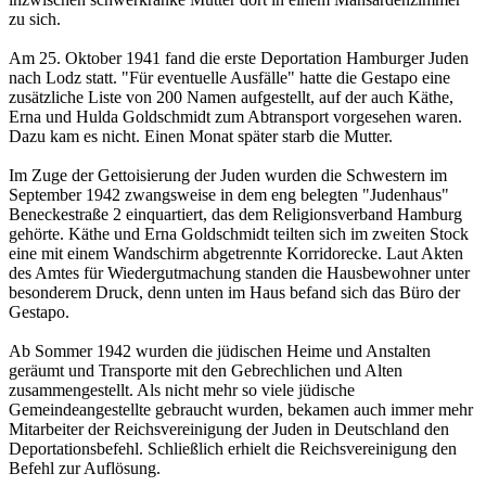
zu sich.
Am 25. Oktober 1941 fand die erste Deportation Hamburger Juden
nach Lodz statt. "Für eventuelle Ausfälle" hatte die Gestapo eine
zusätzliche Liste von 200 Namen aufgestellt, auf der auch Käthe,
Erna und Hulda Goldschmidt zum Abtransport vorgesehen waren.
Dazu kam es nicht. Einen Monat später starb die Mutter.
Im Zuge der Gettoisierung der Juden wurden die Schwestern im
September 1942 zwangsweise in dem eng belegten "Judenhaus"
Beneckestraße 2 einquartiert, das dem Religionsverband Hamburg
gehörte. Käthe und Erna Goldschmidt teilten sich im zweiten Stock
eine mit einem Wandschirm abgetrennte Korridorecke. Laut Akten
des Amtes für Wiedergutmachung standen die Hausbewohner unter
besonderem Druck, denn unten im Haus befand sich das Büro der
Gestapo.
Ab Sommer 1942 wurden die jüdischen Heime und Anstalten
geräumt und Transporte mit den Gebrechlichen und Alten
zusammengestellt. Als nicht mehr so viele jüdische
Gemeindeangestellte gebraucht wurden, bekamen auch immer mehr
Mitarbeiter der Reichsvereinigung der Juden in Deutschland den
Deportationsbefehl. Schließlich erhielt die Reichsvereinigung den
Befehl zur Auflösung.