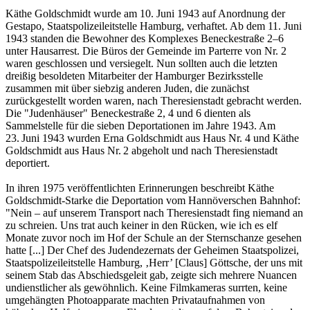
Käthe Goldschmidt wurde am 10. Juni 1943 auf Anordnung der
Gestapo, Staatspolizeileitstelle Hamburg, verhaftet. Ab dem 11. Juni
1943 standen die Bewohner des Komplexes Beneckestraße 2–6
unter Hausarrest. Die Büros der Gemeinde im Parterre von Nr. 2
waren geschlossen und versiegelt. Nun sollten auch die letzten
dreißig besoldeten Mitarbeiter der Hamburger Bezirksstelle
zusammen mit über siebzig anderen Juden, die zunächst
zurückgestellt worden waren, nach Theresienstadt gebracht werden.
Die "Judenhäuser" Beneckestraße 2, 4 und 6 dienten als
Sammelstelle für die sieben Deportationen im Jahre 1943. Am
23. Juni 1943 wurden Erna Goldschmidt aus Haus Nr. 4 und Käthe
Goldschmidt aus Haus Nr. 2 abgeholt und nach Theresienstadt
deportiert.
In ihren 1975 veröffentlichten Erinnerungen beschreibt Käthe
Goldschmidt-Starke die Deportation vom Hannöverschen Bahnhof:
"Nein – auf unserem Transport nach Theresienstadt fing niemand an
zu schreien. Uns trat auch keiner in den Rücken, wie ich es elf
Monate zuvor noch im Hof der Schule an der Sternschanze gesehen
hatte [...] Der Chef des Judendezernats der Geheimen Staatspolizei,
Staatspolizeileitstelle Hamburg, ‚Herr’ [Claus] Göttsche, der uns mit
seinem Stab das Abschiedsgeleit gab, zeigte sich mehrere Nuancen
undienstlicher als gewöhnlich. Keine Filmkameras surrten, keine
umgehängten Photoapparate machten Privataufnahmen von