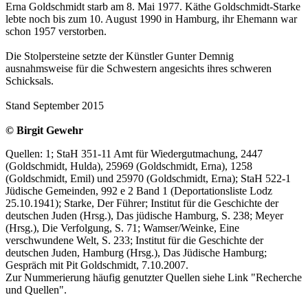
Erna Goldschmidt starb am 8. Mai 1977. Käthe Goldschmidt-Starke
lebte noch bis zum 10. August 1990 in Hamburg, ihr Ehemann war
schon 1957 verstorben.
Die Stolpersteine setzte der Künstler Gunter Demnig
ausnahmsweise für die Schwestern angesichts ihres schweren
Schicksals.
Stand September 2015
© Birgit Gewehr
Quellen: 1; StaH 351-11 Amt für Wiedergutmachung, 2447
(Goldschmidt, Hulda), 25969 (Goldschmidt, Erna), 1258
(Goldschmidt, Emil) und 25970 (Goldschmidt, Erna); StaH 522-1
Jüdische Gemeinden, 992 e 2 Band 1 (Deportationsliste Lodz
25.10.1941); Starke, Der Führer; Institut für die Geschichte der
deutschen Juden (Hrsg.), Das jüdische Hamburg, S. 238; Meyer
(Hrsg.), Die Verfolgung, S. 71; Wamser/Weinke, Eine
verschwundene Welt, S. 233; Institut für die Geschichte der
deutschen Juden, Hamburg (Hrsg.), Das Jüdische Hamburg;
Gespräch mit Pit Goldschmidt, 7.10.2007.
Zur Nummerierung häufig genutzter Quellen siehe Link "Recherche
und Quellen".