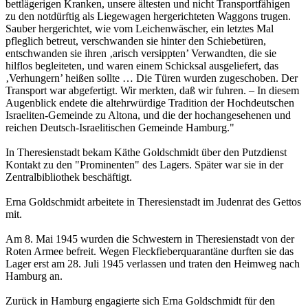
bettlägerigen Kranken, unsere ältesten und nicht Transportfähigen
zu den notdürftig als Liegewagen hergerichteten Waggons trugen.
Sauber hergerichtet, wie vom Leichenwäscher, ein letztes Mal
pfleglich betreut, verschwanden sie hinter den Schiebetüren,
entschwanden sie ihren ‚arisch versippten’ Verwandten, die sie
hilflos begleiteten, und waren einem Schicksal ausgeliefert, das
‚Verhungern’ heißen sollte … Die Türen wurden zugeschoben. Der
Transport war abgefertigt. Wir merkten, daß wir fuhren. – In diesem
Augenblick endete die altehrwürdige Tradition der Hochdeutschen
Israeliten-Gemeinde zu Altona, und die der hochangesehenen und
reichen Deutsch-Israelitischen Gemeinde Hamburg."
In Theresienstadt bekam Käthe Goldschmidt über den Putzdienst
Kontakt zu den "Prominenten" des Lagers. Später war sie in der
Zentralbibliothek beschäftigt.
Erna Goldschmidt arbeitete in Theresienstadt im Judenrat des Gettos
mit.
Am 8. Mai 1945 wurden die Schwestern in Theresienstadt von der
Roten Armee befreit. Wegen Fleckfieberquarantäne durften sie das
Lager erst am 28. Juli 1945 verlassen und traten den Heimweg nach
Hamburg an.
Zurück in Hamburg engagierte sich Erna Goldschmidt für den