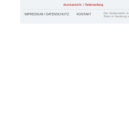
druckansicht
/
Seitenanfang
Der Stolperstein i
IMPRESSUM / DATENSCHUTZ
KONTAKT
Stein in Hamburg v