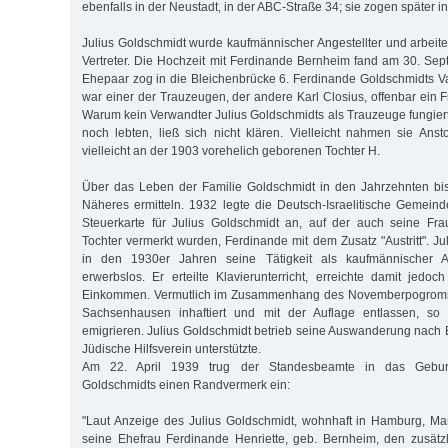
ebenfalls in der Neustadt, in der ABC-Straße 34; sie zogen später in
Julius Goldschmidt wurde kaufmännischer Angestellter und arbeite
Vertreter. Die Hochzeit mit Ferdinande Bernheim fand am 30. Sep
Ehepaar zog in die Bleichenbrücke 6. Ferdinande Goldschmidts V
war einer der Trauzeugen, der andere Karl Closius, offenbar ein 
Warum kein Verwandter Julius Goldschmidts als Trauzeuge fungiert
noch lebten, ließ sich nicht klären. Vielleicht nahmen sie Ans
vielleicht an der 1903 vorehelich geborenen Tochter H.
Über das Leben der Familie Goldschmidt in den Jahrzehnten bis
Näheres ermitteln. 1932 legte die Deutsch-Israelitische Gemei
Steuerkarte für Julius Goldschmidt an, auf der auch seine Fr
Tochter vermerkt wurden, Ferdinande mit dem Zusatz "Austritt". Ju
in den 1930er Jahren seine Tätigkeit als kaufmännischer An
erwerbslos. Er erteilte Klavierunterricht, erreichte damit jedoch
Einkommen. Vermutlich im Zusammenhang des Novemberpogroms
Sachsenhausen inhaftiert und mit der Auflage entlassen, so
emigrieren. Julius Goldschmidt betrieb seine Auswanderung nach 
Jüdische Hilfsverein unterstützte.
Am 22. April 1939 trug der Standesbeamte in das Geburtsr
Goldschmidts einen Randvermerk ein:
"Laut Anzeige des Julius Goldschmidt, wohnhaft in Hamburg, Mar
seine Ehefrau Ferdinande Henriette, geb. Bernheim, den zusät