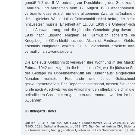
gemäß § 2 der II. Verordnung zur Durchführung des Gesetzes 
Familien- und Vornamen vom 17. August 1938 angenommen."
verbrämte, dass es sich um eine allgemeine Zwangsmaßnahme g
die in gleicher Weise Julius Goldschmidt selbst betraf, der sei
hinzusetzen musste. Er erhielt am 11. Juli 1939 die Unbedenklich
seine Auswanderung, und die jüdische Gemeinde ging davon au
1939 nach England emigriert sei. Vermutlich scheiterte 
Kriegsbeginn. Offen bleibt nach den Akten, ob Ferdinande Golds
ebenfalls emigrieren wollten. Julius Goldschmidt arbeitete da
vermutlich als Zwangsarbeiter.
Die Eheleute Goldschmidt verließen ihre Wohnung in der Marc
Februar 1942 und zogen in die Kielortallee 24, wo die jüdische 
der Gestapo im Oppenheimer-Stift ein "Judenhaus" eingerichtet
Monaten verließen Ferdinande und Julius Goldschmid
gezwungenermaßen. Der Deportationstransport, dessen Ziel ihne
führte nach Auschwitz, wo die Ankommenden offenbar gleich in di
befindlichen Gaskammern getrieben und ermordet wurden. Ihr Le
61 Jahren.
© Hildegard Thevs
Quellen: 1; 4; 5; AB div., StaH 332-5 Standesämter, 2204+2575/1881, 
/1905; 552-1 Jüdische Gemeinden, 391; 872 Jüd. Gemeindeblatt XIV; Sielemann
Zur Nummerierung häufig genutzter Quellen siehe Link "Recherche und Quelle