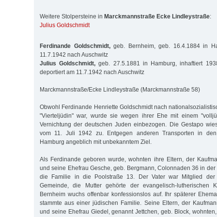
Weitere Stolpersteine in
Marckmannstraße Ecke Lindleystraße
:
Julius Goldschmidt
Ferdinande Goldschmidt,
geb. Bernheim, geb. 16.4.1884 in Ha
11.7.1942 nach Auschwitz
Julius Goldschmidt,
geb. 27.5.1881 in Hamburg, inhaftiert 19
deportiert am 11.7.1942 nach Auschwitz
Marckmannstraße/Ecke Lindleystraße (Marckmannstraße 58)
Obwohl Ferdinande Henriette Goldschmidt nach nationalsozialistisc
"Vierteljüdin" war, wurde sie wegen ihrer Ehe mit einem "voll
Vernichtung der deutschen Juden einbezogen. Die Gestapo wie
vom 11. Juli 1942 zu. Entgegen anderen Transporten in den 
Hamburg angeblich mit unbekanntem Ziel.
Als Ferdinande geboren wurde, wohnten ihre Eltern, der Kaufm
und seine Ehefrau Gesche, geb. Bergmann, Colonnaden 36 in der 
die Familie in die Poolstraße 13. Der Vater war Mitglied der 
Gemeinde, die Mutter gehörte der evangelisch-lutherischen K
Bernheim wuchs offenbar konfessionslos auf. Ihr späterer Ehem
stammte aus einer jüdischen Familie. Seine Eltern, der Kaufma
und seine Ehefrau Giedel, genannt Jettchen, geb. Block, wohnten,