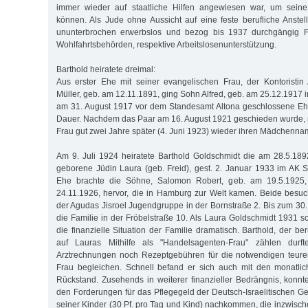
immer wieder auf staatliche Hilfen angewiesen war, um seine
können. Als Jude ohne Aussicht auf eine feste berufliche Anstel
ununterbrochen erwerbslos und bezog bis 1937 durchgängig Fü
Wohlfahrtsbehörden, respektive Arbeitslosenunterstützung.
Barthold heiratete dreimal:
Aus erster Ehe mit seiner evangelischen Frau, der Kontorist
Müller, geb. am 12.11.1891, ging Sohn Alfred, geb. am 25.12.1917 
am 31. August 1917 vor dem Standesamt Altona geschlossene Ehe
Dauer. Nachdem das Paar am 16. August 1921 geschieden wurde,
Frau gut zwei Jahre später (4. Juni 1923) wieder ihren Mädchenna
Am 9. Juli 1924 heiratete Barthold Goldschmidt die am 28.5.18
geborene Jüdin Laura (geb. Freid), gest. 2. Januar 1933 im AK S
Ehe brachte die Söhne, Salomon Robert, geb. am 19.5.1925
24.11.1926, hervor, die in Hamburg zur Welt kamen. Beide besu
der Agudas Jisroel Jugendgruppe in der Bornstraße 2. Bis zum 30
die Familie in der Fröbelstraße 10. Als Laura Goldschmidt 1931 s
die finanzielle Situation der Familie dramatisch. Barthold, der ber
auf Lauras Mithilfe als "Handelsagenten-Frau" zählen durf
Arztrechnungen noch Rezeptgebühren für die notwendigen teur
Frau begleichen. Schnell befand er sich auch mit den monatli
Rückstand. Zusehends in weiterer finanzieller Bedrängnis, konnt
den Forderungen für das Pflegegeld der Deutsch-Israelitischen 
seiner Kinder (30 Pf. pro Tag und Kind) nachkommen, die inzwisch