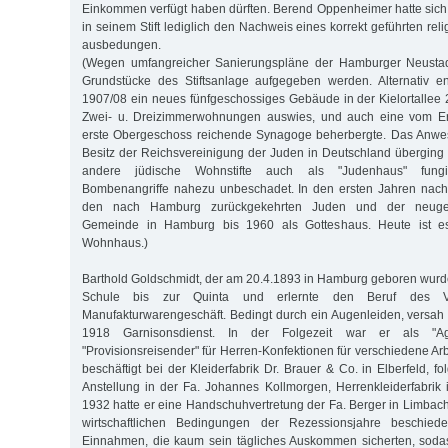
Einkommen verfügt haben dürften. Berend Oppenheimer hatte sich
in seinem Stift lediglich den Nachweis eines korrekt geführten r
ausbedungen.
(Wegen umfangreicher Sanierungspläne der Hamburger Neustadt
Grundstücke des Stiftsanlage aufgegeben werden. Alternativ e
1907/08 ein neues fünfgeschossiges Gebäude in der Kielortallee
Zwei- u. Dreizimmerwohnungen auswies, und auch eine vom Er
erste Obergeschoss reichende Synagoge beherbergte. Das Anwes
Besitz der Reichsvereinigung der Juden in Deutschland überging
andere jüdische Wohnstifte auch als "Judenhaus" fungi
Bombenangriffe nahezu unbeschadet. In den ersten Jahren nach
den nach Hamburg zurückgekehrten Juden und der neugeg
Gemeinde in Hamburg bis 1960 als Gotteshaus. Heute ist es 
Wohnhaus.)
Barthold Goldschmidt, der am 20.4.1893 in Hamburg geboren wurd
Schule bis zur Quinta und erlernte den Beruf des V
Manufakturwarengeschäft. Bedingt durch ein Augenleiden, versah
1918 Garnisonsdienst. In der Folgezeit war er als "Age
"Provisionsreisender" für Herren-Konfektionen für verschiedene Arb
beschäftigt bei der Kleiderfabrik Dr. Brauer & Co. in Elberfeld, fo
Anstellung in der Fa. Johannes Kollmorgen, Herrenkleiderfabrik i
1932 hatte er eine Handschuhvertretung der Fa. Berger in Limbach
wirtschaftlichen Bedingungen der Rezessionsjahre beschie
Einnahmen, die kaum sein tägliches Auskommen sicherten, sodas