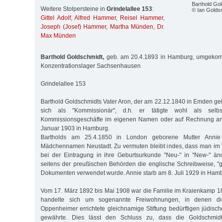
Barthold Go
Weitere Stolpersteine in
Grindelallee 153
:
© Ian Golds
Gittel Adolf
,
Alfred Hammer
,
Reisel Hammer
,
Joseph (Josef) Hammer
,
Martha Münden
,
Dr.
Max Münden
Barthold Goldschmidt,
geb. am 20.4.1893 in Hamburg, umgeko
Konzentrationslager Sachsenhausen
Grindelallee 153
Barthold Goldschmidts Vater Aron, der am 22.12.1840 in Emden ge
sich als "Kommissionär", d.h. er tätigte wohl als selbs
Kommissionsgeschäfte im eigenen Namen oder auf Rechnung and
Januar 1903 in Hamburg.
Bartholds am 25.4.1850 in London geborene Mutter Annie 
Mädchennamen Neustadt. Zu vermuten bleibt indes, dass man im 
bei der Eintragung in ihre Geburtsurkunde "Neu-" in "New-" än
seitens der preußischen Behörden die englische Schreibweise, "
Dokumenten verwendet wurde. Annie starb am 8. Juli 1929 in Ham
Vom 17. März 1892 bis Mai 1908 war die Familie im Kraienkamp 1
handelte sich um sogenannte Freiwohnungen, in denen d
Oppenheimer errichtete gleichnamige Stiftung bedürftigen jüdisch
gewährte. Dies lässt den Schluss zu, dass die Goldschmid