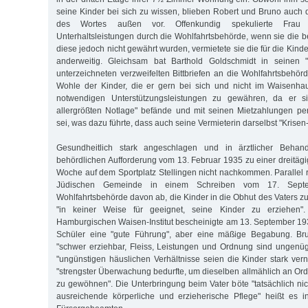
seine Kinder bei sich zu wissen, blieben Robert und Bruno auch 
des Wortes außen vor. Offenkundig spekulierte Frau
Unterhaltsleistungen durch die Wohlfahrtsbehörde, wenn sie die b
diese jedoch nicht gewährt wurden, vermietete sie die für die Ki
anderweitig. Gleichsam bat Barthold Goldschmidt in seinen 
unterzeichneten verzweifelten Bittbriefen an die Wohlfahrtsbehör
Wohle der Kinder, die er gern bei sich und nicht im Waisenhau
notwendigen Unterstützungsleistungen zu gewähren, da er sic
allergrößten Notlage" befände und mit seinen Mietzahlungen p
sei, was dazu führte, dass auch seine Vermieterin darselbst "Krise
Gesundheitlich stark angeschlagen und in ärztlicher Behan
behördlichen Aufforderung vom 13. Februar 1935 zu einer dreitägi
Woche auf dem Sportplatz Stellingen nicht nachkommen. Parallel 
Jüdischen Gemeinde in einem Schreiben vom 17. Sept
Wohlfahrtsbehörde davon ab, die Kinder in die Obhut des Vaters zu 
"in keiner Weise für geeignet, seine Kinder zu erziehen"
Hamburgischen Waisen-Institut bescheinigte am 13. September 1
Schüler eine "gute Führung", aber eine mäßige Begabung. Bru
"schwer erziehbar, Fleiss, Leistungen und Ordnung sind ungenü
"ungünstigen häuslichen Verhältnisse seien die Kinder stark vern
"strengster Überwachung bedurfte, um dieselben allmählich an Ord
zu gewöhnen". Die Unterbringung beim Vater böte "tatsächlich nic
ausreichende körperliche und erzieherische Pflege" heißt es i