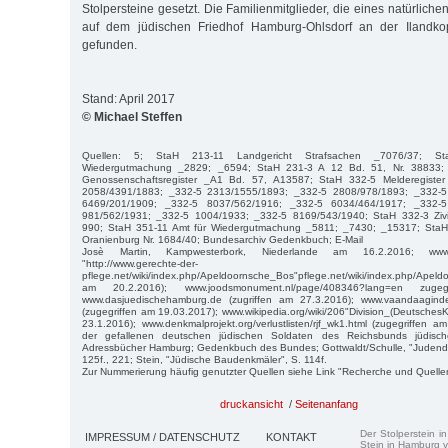
Stolpersteine gesetzt. Die Familienmitglieder, die eines natürlich
auf dem jüdischen Friedhof Hamburg-Ohlsdorf an der Ilandkop
gefunden.
Stand: April 2017
© Michael Steffen
Quellen: 5; StaH 213-11 Landgericht Strafsachen _7076/37; St
Wiedergutmachung _2829; _6594; StaH 231-3 A 12 Bd. 51, Nr. 38833; 
Genossenschaftsregister _A1 Bd. 57, A13587; StaH 332-5 Melderegiste
2058/4391/1883; _332-5 2313/1555/1893; _332-5 2808/978/1893; _332-5
6469/201/1909; _332-5 8037/562/1916; _332-5 6034/464/1917; _332-
981/562/1931; _332-5 1004/1933; _332-5 8169/543/1940; StaH 332-3 Zivil
990; StaH 351-11 Amt für Wiedergutmachung _5811; _7430; _15317; Sta
Oranienburg Nr. 1684/40; Bundesarchiv Gedenkbuch; E-Mail
Josè Martin, Kampwesterbork, Niederlande am 16.2.2016; www.g
"http://www.gerechte-der-
pflege.net/wiki/index.php/Apeldoornsche_Bos"pflege.net/wiki/index.php/Apel
am 20.2.2016); www.joodsmonument.nl/page/408346?lang=en zuge
www.dasjuedischehamburg.de (zugriffen am 27.3.2016); www.vaandaagindeg
(zugegriffen am 19.03.2017); www.wikipedia.org/wiki/206"Division_(DeutschesK
23.1.2016); www.denkmalprojekt.org/verlustlisten/rjf_wk1.html (zugegriffen
der gefallenen deutschen jüdischen Soldaten des Reichsbunds jüdische
Adressbücher Hamburg; Gedenkbuch des Bundes; Gottwaldt/Schulle, "Judendep
125f., 221; Stein, "Jüdische Baudenkmäler", S. 114f.
Zur Nummerierung häufig genutzter Quellen siehe Link "Recherche und Quelle
druckansicht
/
Seitenanfang
Der Stolperstein i
IMPRESSUM / DATENSCHUTZ
KONTAKT
Stein in Hamburg v