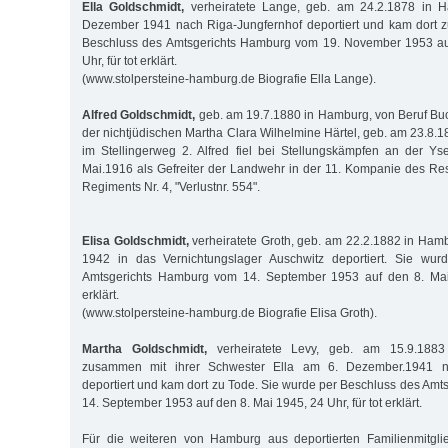
Ella Goldschmidt,
verheiratete Lange, geb. am 24.2.1878 in 
Dezember 1941 nach Riga-Jungfernhof deportiert und kam dort z
Beschluss des Amtsgerichts Hamburg vom 19. November 1953 au
Uhr, für tot erklärt.
(www.stolpersteine-hamburg.de Biografie Ella Lange).
Alfred Goldschmidt,
geb. am 19.7.1880 in Hamburg, von Beruf Buch
der nichtjüdischen Martha Clara Wilhelmine Härtel, geb. am 23.8.1
im Stellingerweg 2. Alfred fiel bei Stellungskämpfen an der Y
Mai.1916 als Gefreiter der Landwehr in der 11. Kompanie des Rese
Regiments Nr. 4, "Verlustnr. 554".
Elisa Goldschmidt,
verheiratete Groth, geb. am 22.2.1882 in Hamb
1942 in das Vernichtungslager Auschwitz deportiert. Sie wur
Amtsgerichts Hamburg vom 14. September 1953 auf den 8. Mai 
erklärt.
(www.stolpersteine-hamburg.de Biografie Elisa Groth).
Martha Goldschmidt,
verheiratete Levy, geb. am 15.9.188
zusammen mit ihrer Schwester Ella am 6. Dezember.1941 na
deportiert und kam dort zu Tode. Sie wurde per Beschluss des Am
14. September 1953 auf den 8. Mai 1945, 24 Uhr, für tot erklärt.
Für die weiteren von Hamburg aus deportierten Familienmitgli