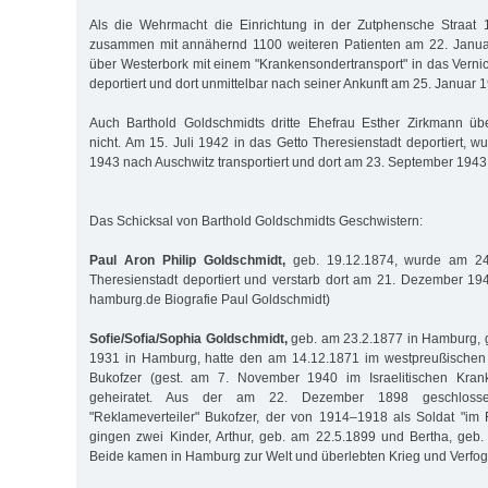
Als die Wehrmacht die Einrichtung in der Zutphensche Straat 
zusammen mit annähernd 1100 weiteren Patienten am 22. Janua
über Westerbork mit einem "Krankensondertransport" in das Verni
deportiert und dort unmittelbar nach seiner Ankunft am 25. Januar 
Auch Barthold Goldschmidts dritte Ehefrau Esther Zirkmann üb
nicht. Am 15. Juli 1942 in das Getto Theresienstadt deportiert, 
1943 nach Auschwitz transportiert und dort am 23. September 1943
Das Schicksal von Barthold Goldschmidts Geschwistern:
Paul Aron Philip Goldschmidt,
geb. 19.12.1874, wurde am 24
Theresienstadt deportiert und verstarb dort am 21. Dezember 194
hamburg.de Biografie Paul Goldschmidt)
Sofie/Sofia/Sophia Goldschmidt,
geb. am 23.2.1877 in Hamburg, 
1931 in Hamburg, hatte den am 14.12.1871 im westpreußische
Bukofzer (gest. am 7. November 1940 im Israelitischen Kra
geheiratet. Aus der am 22. Dezember 1898 geschlos
"Reklameverteiler" Bukofzer, der von 1914–1918 als Soldat "im 
gingen zwei Kinder, Arthur, geb. am 22.5.1899 und Bertha, geb.
Beide kamen in Hamburg zur Welt und überlebten Krieg und Verfo