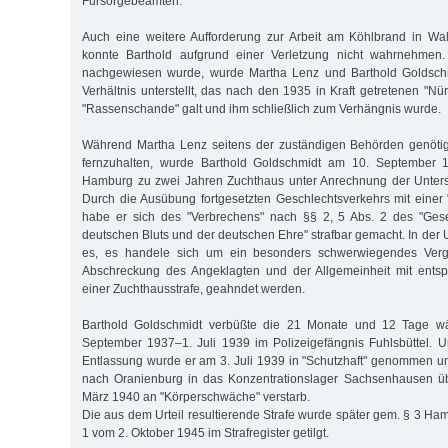
Fürsorgebeamten.
Auch eine weitere Aufforderung zur Arbeit am Köhlbrand in Wa
konnte Barthold aufgrund einer Verletzung nicht wahrnehmen.
nachgewiesen wurde, wurde Martha Lenz und Barthold Goldschm
Verhältnis unterstellt, das nach den 1935 in Kraft getretenen "N
"Rassenschande" galt und ihm schließlich zum Verhängnis wurde.
Während Martha Lenz seitens der zuständigen Behörden genötig
fernzuhalten, wurde Barthold Goldschmidt am 10. September 
Hamburg zu zwei Jahren Zuchthaus unter Anrechnung der Untersu
Durch die Ausübung fortgesetzten Geschlechtsverkehrs mit einer 
habe er sich des "Verbrechens" nach §§ 2, 5 Abs. 2 des "Ges
deutschen Bluts und der deutschen Ehre" strafbar gemacht. In der
es, es handele sich um ein besonders schwerwiegendes Ver
Abschreckung des Angeklagten und der Allgemeinheit mit entsp
einer Zuchthausstrafe, geahndet werden.
Barthold Goldschmidt verbüßte die 21 Monate und 12 Tage w
September 1937–1. Juli 1939 im Polizeigefängnis Fuhlsbüttel. U
Entlassung wurde er am 3. Juli 1939 in "Schutzhaft" genommen 
nach Oranienburg in das Konzentrationslager Sachsenhausen übe
März 1940 an "Körperschwäche" verstarb.
Die aus dem Urteil resultierende Strafe wurde später gem. § 3 Ham
1 vom 2. Oktober 1945 im Strafregister getilgt.