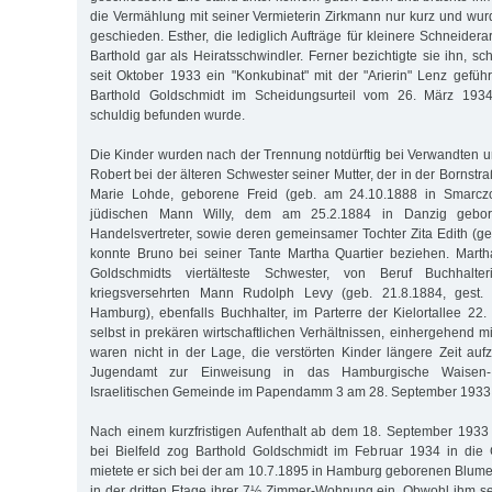
die Vermählung mit seiner Vermieterin Zirkmann nur kurz und wur
geschieden. Esther, die lediglich Aufträge für kleinere Schneiderarbe
Barthold gar als Heiratsschwindler. Ferner bezichtigte sie ihn, 
seit Oktober 1933 ein "Konkubinat" mit der "Arierin" Lenz gefüh
Barthold Goldschmidt im Scheidungsurteil vom 26. März 1934
schuldig befunden wurde.
Die Kinder wurden nach der Trennung notdürftig bei Verwandten 
Robert bei der älteren Schwester seiner Mutter, der in der Borns
Marie Lohde, geborene Freid (geb. am 24.10.1888 in Smarcz
jüdischen Mann Willy, dem am 25.2.1884 in Danzig gebore
Handelsvertreter, sowie deren gemeinsamer Tochter Zita Edith (ge
konnte Bruno bei seiner Tante Martha Quartier beziehen. Martha
Goldschmidts viertälteste Schwester, von Beruf Buchhalte
kriegsversehrten Mann Rudolph Levy (geb. 21.8.1884, gest.
Hamburg), ebenfalls Buchhalter, im Parterre der Kielortallee 22.
selbst in prekären wirtschaftlichen Verhältnissen, einhergehend m
waren nicht in der Lage, die verstörten Kinder längere Zeit au
Jugendamt zur Einweisung in das Hamburgische Waisen-In
Israelitischen Gemeinde im Papendamm 3 am 28. September 1933
Nach einem kurzfristigen Aufenthalt ab dem 18. September 1933 
bei Bielfeld zog Barthold Goldschmidt im Februar 1934 in die 
mietete er sich bei der am 10.7.1895 in Hamburg geborenen Blum
in der dritten Etage ihrer 7½ Zimmer-Wohnung ein. Obwohl ihm s