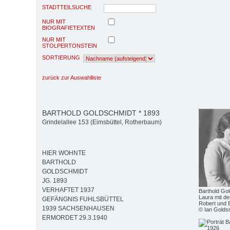
STADTTEILSUCHE
NUR MIT
BIOGRAFIETEXTEN
NUR MIT
STOLPERTONSTEIN
SORTIERUNG
zurück zur Auswahlliste
BARTHOLD GOLDSCHMIDT * 1893
Grindelallee 153 (Eimsbüttel, Rotherbaum)
HIER WOHNTE
BARTHOLD
GOLDSCHMIDT
JG. 1893
VERHAFTET 1937
Barthold Go
Laura mit d
GEFÄNGNIS FUHLSBÜTTEL
Robert und 
1939 SACHSENHAUSEN
© Ian Golds
ERMORDET 29.3.1940