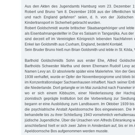
Aus den Akten des Jugendamts Hamburg vom 23. Dezember 19
Robert und Bruno "am 8. Dezember 1938 aus der öffentlichen W
und nach England gefahren" seien, d. h. von der Jüdische
Kindertransport in Sicherheit gebracht wurden.
Robert Goldschmidt wurde britischer Staatsangehöriger und lebt
als Eisenbahnangestellter in Dar es Salaam in Tanganjika. Aus de
sind derzeit elf im Vereinigten Königreich lebenden Nachfahre
Enkel Ian Goldsmith aus Cuxham, England, besteht Kontakt.
Sein Bruder Bruno hieß nun Brian Goldsmith und lebte in St. Kilda, V
Barthold Goldschmidts Sohn aus erster Ehe, Alfred Goldsc
Bartholds Schwester Martha und deren Ehemann Rudolf Levy ad
Namen Levy an. Er absolvierte später eine Malerlehre. Von der G
1938 verhaftet, wurde er Opfer der Novemberpogrome und blieb b
im Konzentrationslager Sachsenhausen inhaftiert. Nach seiner Entl
die Niederlande. Dort gelangte er im Mai zunächst nach Franeker in
wo er sich einem Kibbuzim, einer Niederlassung der Hachsj
zionistisch geprägte Institution bot die Vorbereitung zur Siedlun
begann er eine Ausbildung zum Landbauern. Im Oktober 1939 bis 
die psychiatrische Anstalt Apeldoornsche Bos eingewiesen. Die K
behandelte bis zu ihrer Schließung 1943 vornehmlich verhaltensau
jüdische Jugendliche. Über die Ursachen von Alfreds Erkrankung w
anschließend hielt er sich zwei Jahre in Amsterdam auf, bis er im
Apeldoornsche Bos aufgenommen werden musste.