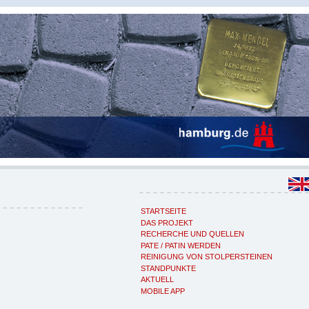
STARTSEITE
DAS PROJEKT
RECHERCHE UND QUELLEN
PATE / PATIN WERDEN
REINIGUNG VON STOLPERSTEINEN
STANDPUNKTE
AKTUELL
MOBILE APP