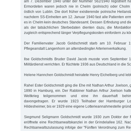
am 7. Dezember 1940 unter der Nummer 562/1940 registriert ha
Ermordeten waren jedoch nie in Chelm (polnisch) oder Cholm (
östlich von Lublin. Die dort früher existierende polnische Heilanst
nachdem SS-Einheiten am 12. Januar 1940 fast alle Patienten erm
es in Chelm kein deutsches Standesamt. Dessen Erfindung und d
als der tatsächlichen Sterbedaten dienten dazu, die Mordaktio
zugleich entsprechend länger Verpflegungskosten einfordern zu k
Der Familienvater Jacob Goldschmidt starb am 10. Februar 1
Pflegeanstalt Langenhorn an altersbedingter Arterienverkalkung.
Ilse Goldschmidts Bruder David Jacob musste vom September 1
Militärdienst verrichten. Er flüchtete 1936 aus Deutschland in die S
Helene Hannchen Goldschmidt heiratete Henry Eichelberg und leb
Rahel Ester Goldschmidt ging die Ehe mit Nathan Arthur Joelson,
1890 in Hamburg, ein. Der Rabbiner Nathan Arthur Joelson hatt
Weltkrieg teilgenommen und eine ihn dauerhaft behi
davongetragen. Er wurde 1923 Teilhaber der Hamburger Lott
Hildesheimer, bis er 1929 eine eigene Lotterieannahmestelle gründ
Siegmund Seligmann Goldschmidt wurde 1930 zum Doktor der R
eröffnete eine Rechtsanwaltskanzlei in der Grindelallee 162. 
Rechtsanwaltszulassung infolge der "Fünften Verordnung zum Re