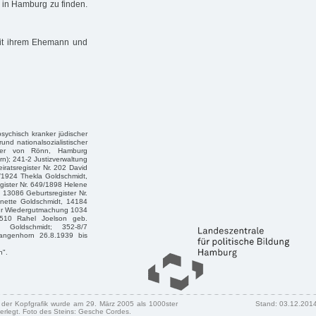
 in Hamburg zu finden.
mit ihrem Ehemann und
 psychisch kranker jüdischer
und nationalsozialistischer
eter von Rönn, Hamburg
n); 241-2 Justizverwaltung
atsregister Nr. 202 David
/1924 Thekla Goldschmidt,
gister Nr. 649/1898 Helene
 13086 Geburtsregister Nr.
anette Goldschmidt, 14184
für Wiedergutmachung 1034
2510 Rahel Joelson geb.
 Goldschmidt; 352-8/7
angenhorn 26.8.1939 bis
n".
n der Kopfgrafik wurde am 29. März 2005 als 1000ster
Stand: 03.12.201
erlegt. Foto des Steins: Gesche Cordes.