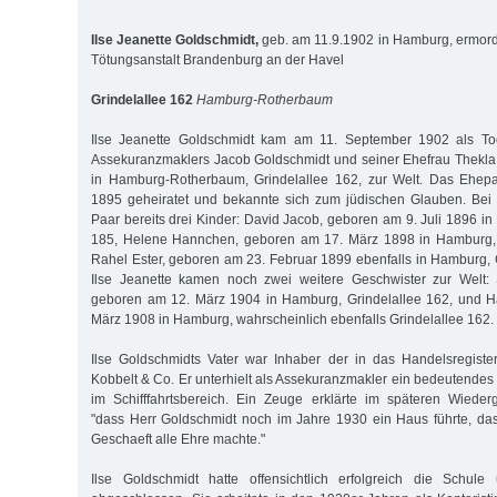
Ilse Jeanette Goldschmidt,
geb. am 11.9.1902 in Hamburg, ermord
Tötungsanstalt Brandenburg an der Havel
Grindelallee 162
Hamburg-Rotherbaum
Ilse Jeanette Goldschmidt kam am 11. September 1902 als To
Assekuranzmaklers Jacob Goldschmidt und seiner Ehefrau Thekla
in Hamburg-Rotherbaum, Grindelallee 162, zur Welt. Das Ehep
1895 geheiratet und bekannte sich zum jüdischen Glauben. Bei 
Paar bereits drei Kinder: David Jacob, geboren am 9. Juli 1896 i
185, Helene Hannchen, geboren am 17. März 1898 in Hamburg, 
Rahel Ester, geboren am 23. Februar 1899 ebenfalls in Hamburg, 
Ilse Jeanette kamen noch zwei weitere Geschwister zur Welt:
geboren am 12. März 1904 in Hamburg, Grindelallee 162, und 
März 1908 in Hamburg, wahrscheinlich ebenfalls Grindelallee 162.
Ilse Goldschmidts Vater war Inhaber der in das Handelsregiste
Kobbelt & Co. Er unterhielt als Assekuranzmakler ein bedeutendes
im Schifffahrtsbereich. Ein Zeuge erklärte im späteren Wieder
"dass Herr Goldschmidt noch im Jahre 1930 ein Haus führte, d
Geschaeft alle Ehre machte."
Ilse Goldschmidt hatte offensichtlich erfolgreich die Schul