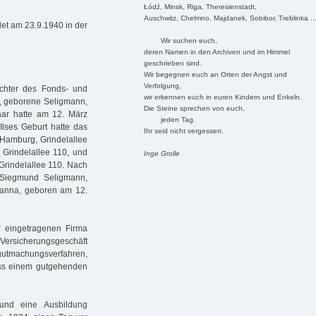
Łódź, Minsk, Riga, Theresienstadt,
Auschwitz, Chelmno, Majdanek, Sobibor, Treblinka ..
et am 23.9.1940 in der
Wir suchen euch,
deren Namen in den Archiven und im Himmel
geschrieben sind.
Wir begegnen euch an Orten der Angst und
Verfolgung,
chter des Fonds- und
wir erkennen euch in euren Kindern und Enkeln.
, geborene Seligmann,
Die Steine sprechen von euch,
aar hatte am 12. März
jeden Tag.
Ilses Geburt hatte das
Ihr seid nicht vergessen.
n Hamburg, Grindelallee
Grindelallee 110, und
Inge Grolle
Grindelallee 110. Nach
 Siegmund Seligmann,
Hanna, geboren am 12.
r eingetragenen Firma
 Versicherungsgeschäft
gutmachungsverfahren,
ass einem gutgehenden
e und eine Ausbildung