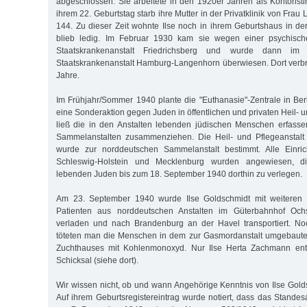
abgeschlossen. Sie arbeitete in den 1920er Jahren als Kontoristi
ihrem 22. Geburtstag starb ihre Mutter in der Privatklinik von Frau
144. Zu dieser Zeit wohnte Ilse noch in ihrem Geburtshaus in der
blieb ledig. Im Februar 1930 kam sie wegen einer psychisch
Staatskrankenanstalt Friedrichsberg und wurde dann i
Staatskrankenanstalt Hamburg-Langenhorn überwiesen. Dort verbr
Jahre.
Im Frühjahr/Sommer 1940 plante die "Euthanasie"-Zentrale in Berl
eine Sonderaktion gegen Juden in öffentlichen und privaten Heil- u
ließ die in den Anstalten lebenden jüdischen Menschen erfass
Sammelanstalten zusammenziehen. Die Heil- und Pflegeanstal
wurde zur norddeutschen Sammelanstalt bestimmt. Alle Einri
Schleswig-Holstein und Mecklenburg wurden angewiesen, di
lebenden Juden bis zum 18. September 1940 dorthin zu verlegen.
Am 23. September 1940 wurde Ilse Goldschmidt mit weiteren 
Patienten aus norddeutschen Anstalten im Güterbahnhof Och
verladen und nach Brandenburg an der Havel transportiert. N
töteten man die Menschen in dem zur Gasmordanstalt umgebaute
Zuchthauses mit Kohlenmonoxyd. Nur Ilse Herta Zachmann en
Schicksal (siehe dort).
Wir wissen nicht, ob und wann Angehörige Kenntnis von Ilse Golds
Auf ihrem Geburtsregistereintrag wurde notiert, dass das Standes