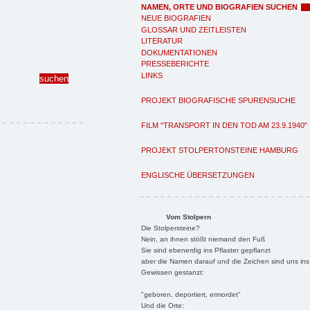
NAMEN, ORTE UND BIOGRAFIEN SUCHEN
NEUE BIOGRAFIEN
GLOSSAR UND ZEITLEISTEN
LITERATUR
DOKUMENTATIONEN
PRESSEBERICHTE
LINKS
PROJEKT BIOGRAFISCHE SPURENSUCHE
FILM "TRANSPORT IN DEN TOD AM 23.9.1940"
PROJEKT STOLPERTONSTEINE HAMBURG
ENGLISCHE ÜBERSETZUNGEN
Vom Stolpern
Die Stolpersteine?
Nein, an ihnen stößt niemand den Fuß
Sie sind ebenerdig ins Pflaster gepflanzt
aber die Namen darauf und die Zeichen sind uns ins
Gewissen gestanzt:
"geboren, deportiert, ermordet"
Und die Orte: