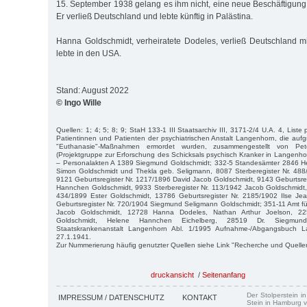
15. September 1938 gelang es ihm nicht, eine neue Beschäftigung
Er verließ Deutschland und lebte künftig in Palästina.
Hanna Goldschmidt, verheiratete Dodeles, verließ Deutschland 
lebte in den USA.
Stand: August 2022
© Ingo Wille
Quellen: 1; 4; 5; 8; 9; StaH 133-1 III Staatsarchiv III, 3171-2/4 U.A. 4, Liste
Patientinnen und Patienten der psychiatrischen Anstalt Langenhorn, die aufgr
"Euthanasie"-Maßnahmen ermordet wurden, zusammengestellt von P
(Projektgruppe zur Erforschung des Schicksals psychisch Kranker in Langenhor
– Personalakten A 1389 Siegmund Goldschmidt; 332-5 Standesämter 2846 Heir
Simon Goldschmidt und Thekla geb. Seligmann, 8087 Sterberegister Nr. 488
9121 Geburtsregister Nr. 1217/1896 David Jacob Goldschmidt, 9143 Geburtsre
Hannchen Goldschmidt, 9933 Sterberegister Nr. 113/1942 Jacob Goldschmidt,
434/1899 Ester Goldschmidt, 13786 Geburtsregister Nr. 2185/1902 Ilse Je
Geburtsregister Nr. 720/1904 Siegmund Seligmann Goldschmidt; 351-11 Amt 
Jacob Goldschmidt, 12728 Hanna Dodeles, Nathan Arthur Joelson, 2
Goldschmidt, Helene Hannchen Eichelberg, 28519 Dr. Siegmund
Staatskrankenanstalt Langenhorn Abl. 1/1995 Aufnahme-/Abgangsbuch L
27.1.1941.
Zur Nummerierung häufig genutzter Quellen siehe Link "Recherche und Quelle
druckansicht
/
Seitenanfang
Der Stolperstein i
IMPRESSUM / DATENSCHUTZ
KONTAKT
Stein in Hamburg v