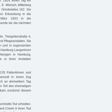
n. 1924, einen Tag vor
 L. E. Wünsch, Mittelweg
 Grindelallee 162. Sie
en Erkrankung in die
m März 1933 in die
achte sie die nächsten
in, Tiergartenstraße 4,
nd Pflegeanstalten. Sie
en und in sogenannten
t Hamburg-Langenhorn
chtungen in Hamburg,
e in ihren Anstalten
135 Patientinnen und
senzoll in einen Zug
och an demselben Tag
n Teil des ehemaligen
tkam zunächst diesem
chmidts Tod erhielten.
amt Chelm II ihren Tod