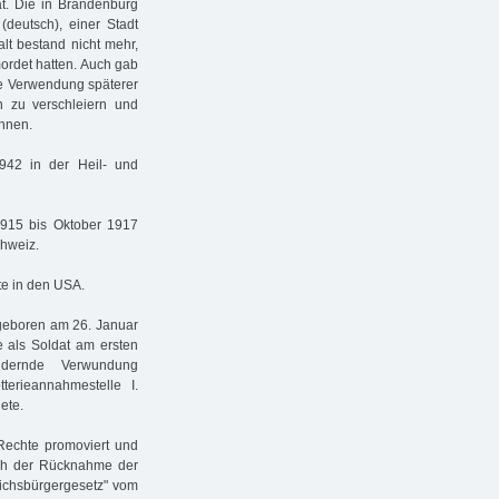
t. Die in Brandenburg
deutsch), einer Stadt
alt bestand nicht mehr,
ordet hatten. Auch gab
ie Verwendung späterer
n zu verschleiern und
önnen.
942 in der Heil- und
915 bis Oktober 1917
chweiz.
te in den USA.
 geboren am 26. Januar
e als Soldat am ersten
ndernde Verwundung
erieannahmestelle I.
ete.
echte promoviert und
Nach der Rücknahme der
ichsbürgergesetz" vom