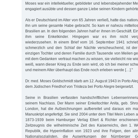
Moses war ein intellektueller, gebildeter und lebensbejahender M
engagiert ausübte und dessen ganze Liebe seinen Kindern gehörte
Als er Deutschland im Alter von 65 Jahren verließ, hatte das nation
ihn um seine gesamte Habe gebracht. So kam er nahezu mittello
Brasilien an. In den folgenden Jahren half er ihnen im Geschäft. 
ihm seine Enkelkinder. Hingegen war es ihm nicht verg
wiederzusehen. In einem Brief vom 16. September 1941 schrieb 
schmerzlich und den Schlaf der Nächte verscheuchend, ist de
einzigen Tochter und deren Familie durch Tausende von Meilen get
mit dem Gedanken vertraut machen zu wissen, sie vielleicht nie w
weiß, wann dieser Krieg zu Ende sein wird, ob ich bei meiner s
und meinem Alter überhaupt das Ende noch erleben werde […]."
Dr. med. Moses Goldschmidt starb am 12. August 1943 in Porto Alegr
dem Jüdischen Friedhof von Tristeza bei Porto Alegre beigesetzt.
Seine in Brasilien verfassten handschriftlichen Lebenserinne
seinem Nachlass. Der Mann seiner Enkeltochter Anita, geb. Shr
London, hat die Aufzeichnungen aufbereitet und daraus ein m
Manuskript angefertigt. Sie sind 2004 unter dem Titel Mein Leben 
1873-1939 beim Hamburger Verlag Ellert & Richter erschienen
Zeitzeugnis die wilhelminische Zeit des Kaiserreichs, den 1. W
Republik, die Hyperinflation von 1923 und ihre Folgen, den all
Nationalsozialisten, die Auswirkungen der Nürnberger 