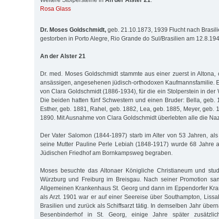
Weitere Stolpersteine in
An der Alster 21
:
Rosa Glass
Dr. Moses Goldschmidt,
geb. 21.10.1873, 1939 Flucht nach Brasili
gestorben in Porto Alegre, Rio Grande do Sul/Brasilien am 12.8.19
An der Alster 21
Dr. med. Moses Goldschmidt stammte aus einer zuerst in Altona
ansässigen, angesehenen jüdisch-orthodoxen Kaufmannsfamilie. Er
von Clara Goldschmidt (1886-1934), für die ein Stolperstein in der 
Die beiden hatten fünf Schwestern und einen Bruder: Bella, geb. 
Esther, geb. 1881, Rahel, geb. 1882, Lea, geb. 1885, Meyer, geb.
1890. Mit Ausnahme von Clara Goldschmidt überlebten alle die Nazi
Der Vater Salomon (1844-1897) starb im Alter von 53 Jahren, als
seine Mutter Pauline Perle Lebiah (1848-1917) wurde 68 Jahre a
Jüdischen Friedhof am Bornkampsweg begraben.
Moses besuchte das Altonaer Königliche Christianeum und stud
Würzburg und Freiburg im Breisgau. Nach seiner Promotion sa
Allgemeinen Krankenhaus St. Georg und dann im Eppendorfer Kr
als Arzt. 1901 war er auf einer Seereise über Southampton, Lis
Brasilien und zurück als Schiffsarzt tätig. In demselben Jahr übe
Besenbinderhof in St. Georg, einige Jahre später zusätzli