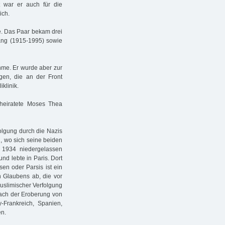
zt war er auch für die
ich.
e. Das Paar bekam drei
ang (1915-1995) sowie
ahme. Er wurde aber zur
gen, die an der Front
klinik.
heiratete Moses Thea
folgung durch die Nazis
, wo sich seine beiden
1934 niedergelassen
nd lebte in Paris. Dort
sen oder Parsis ist ein
n Glaubens ab, die vor
uslimischer Verfolgung
nach der Eroberung von
Frankreich, Spanien,
en.