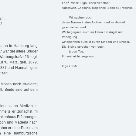
Łódź, Minsk, Riga, Theresienstadt,
Auschwitz, Chelmno, Majdanek, Sobibor, Treblinka ..
Wir suchen euch,
en,
deren Namen in den Archiven und im Himmel
43
geschrieben sind.
Wir begegnen euch an Orten der Angst und
Verfolgung,
wir erkennen euch in euren Kindern und Enkeln.
, dann in Hamburg lang
Die Steine sprechen von euch,
 war der ältere Bruder
jeden Tag.
Ihr seid nicht vergessen.
Warburgstraße 26 liegt.
1876, Meta, geb. 1879,
Inge Grolle
 1887 und Hannah, geb.
zeit.
 Moses noch studierte;
lt. Beide sind auf dem
ierte dann Medizin in
mmelte er zunächst im
ankenhaus Erfahrungen
sabon und Madeira nach
rnahm er eine Praxis am
ch eine hamburgische