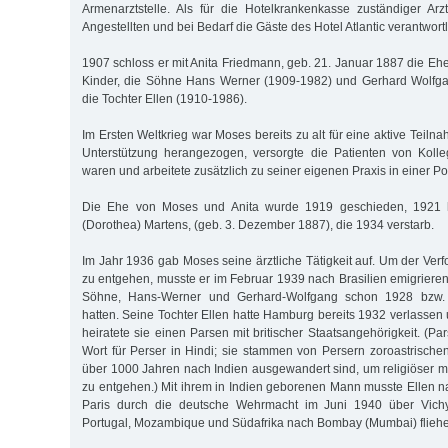
Armenarztstelle. Als für die Hotelkrankenkasse zuständiger Ar
Angestellten und bei Bedarf die Gäste des Hotel Atlantic verantwortl
1907 schloss er mit Anita Friedmann, geb. 21. Januar 1887 die Eh
Kinder, die Söhne Hans Werner (1909-1982) und Gerhard Wolfg
die Tochter Ellen (1910-1986).
Im Ersten Weltkrieg war Moses bereits zu alt für eine aktive Teiln
Unterstützung herangezogen, versorgte die Patienten von Kolle
waren und arbeitete zusätzlich zu seiner eigenen Praxis in einer Poli
Die Ehe von Moses und Anita wurde 1919 geschieden, 1921 
(Dorothea) Martens, (geb. 3. Dezember 1887), die 1934 verstarb.
Im Jahr 1936 gab Moses seine ärztliche Tätigkeit auf. Um der Ver
zu entgehen, musste er im Februar 1939 nach Brasilien emigrieren
Söhne, Hans-Werner und Gerhard-Wolfgang schon 1928 bzw. 
hatten. Seine Tochter Ellen hatte Hamburg bereits 1932 verlassen u
heiratete sie einen Parsen mit britischer Staatsangehörigkeit. (Par
Wort für Perser in Hindi; sie stammen von Persern zoroastrische
über 1000 Jahren nach Indien ausgewandert sind, um religiöser m
zu entgehen.) Mit ihrem in Indien geborenen Mann musste Ellen 
Paris durch die deutsche Wehrmacht im Juni 1940 über Vichy-
Portugal, Mozambique und Südafrika nach Bombay (Mumbai) flieh