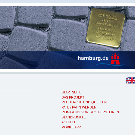
STARTSEITE
DAS PROJEKT
RECHERCHE UND QUELLEN
PATE / PATIN WERDEN
REINIGUNG VON STOLPERSTEINEN
STANDPUNKTE
AKTUELL
MOBILE APP