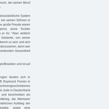
ensch, der seinen Beruf
.
alsozialistische System
s bei seinen Söhnen in
Eine große Freude waren
önnt, seine Tochter
er ihr: "Aber wirklich
r Gedanke, von seiner
rennt zu sein und sich
iederzusehen, denn wer
chwankenden Gesundheit
e/Brasilien und ist auf
rungen fanden sich in
off, Raymond Fromm in
aschinengeschriebenes
als Jude in Deutschland
 und beschreiben als
eltkrieg, die Weimarer
mählichen Aufstieg der
Gesetze, sowie eine