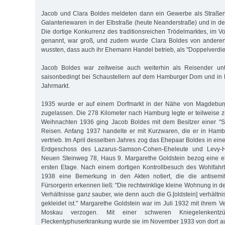
Jacob und Clara Boldes meldeten dann ein Gewerbe als Straßen
Galanteriewaren in der Elbstraße (heute Neanderstraße) und in de
Die dortige Konkurrenz des traditionsreichen Trödelmarktes, im 
genannt, war groß, und zudem wurde Clara Boldes von anderen
wussten, dass auch ihr Ehemann Handel betrieb, als "Doppelverdien
Jacob Boldes war zeitweise auch weiterhin als Reisender unt
saisonbedingt bei Schaustellern auf dem Hamburger Dom und in
Jahrmarkt.
1935 wurde er auf einem Dorfmarkt in der Nähe von Magdeburg a
zugelassen. Die 278 Kilometer nach Hamburg legte er teilweise z
Weihnachten 1936 ging Jacob Boldes mit dem Besitzer einer "S
Reisen. Anfang 1937 handelte er mit Kurzwaren, die er in Hamb
vertrieb. Im April desselben Jahres zog das Ehepaar Boldes in ei
Erdgeschoss des Lazarus-Samson-Cohen-Eheleute und Levy-Her
Neuen Steinweg 78, Haus 9. Margarethe Goldstein bezog eine 
ersten Etage. Nach einem dortigen Kontrollbesuch des Wohlfahr
1938 eine Bemerkung in den Akten notiert, die die antisemi
Fürsorgerin erkennen ließ: "Die rechtwinklige kleine Wohnung in dem
Verhältnisse ganz sauber, wie denn auch die G.[oldstein] verhältn
gekleidet ist." Margarethe Goldstein war im Juli 1932 mit ihrem 
Moskau verzogen. Mit einer schweren Kniegelenkentz
Fleckentyphuserkrankung wurde sie im November 1933 von dort a