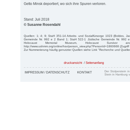
Getto Minsk deportiert, wo sich ihre Spuren verloren.
Stand: Juli 2018
© Susanne Rosendahl
Quellen: 1; 4; 9; StaH 351-14 Arbeits- und Sozialfürsorge 1023 (Boldes, J
Gemeinde Nr. 992 e 2 Band 1; StaH 522-1 Jüdische Gemeinde Nr. 992 e
Holocaust Memorial Museum, Holocaust Survivor an
http://www.ushmm.org/online/hsv/person_view.php?PersonId=1860668 (Zugriff 
Zur Nummerierung häufig genutzter Quellen siehe Link "Recherche und Quelle
druckansicht
/
Seitenanfang
Der Stolperstein i
IMPRESSUM / DATENSCHUTZ
KONTAKT
Stein in Hamburg v