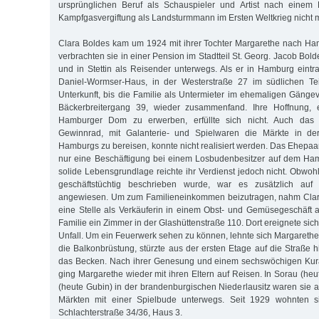
ursprünglichen Beruf als Schauspieler und Artist nach einem
Kampfgasvergiftung als Landsturmmann im Ersten Weltkrieg nicht
Clara Boldes kam um 1924 mit ihrer Tochter Margarethe nach Ha
verbrachten sie in einer Pension im Stadtteil St. Georg. Jacob Bo
und in Stettin als Reisender unterwegs. Als er in Hamburg eintra
Daniel-Wormser-Haus, in der Westerstraße 27 im südlichen Te
Unterkunft, bis die Familie als Untermieter im ehemaligen Gängev
Bäckerbreitergang 39, wieder zusammenfand. Ihre Hoffnung,
Hamburger Dom zu erwerben, erfüllte sich nicht. Auch das
Gewinnrad, mit Galanterie- und Spielwaren die Märkte in 
Hamburgs zu bereisen, konnte nicht realisiert werden. Das Ehepaa
nur eine Beschäftigung bei einem Losbudenbesitzer auf dem Ha
solide Lebensgrundlage reichte ihr Verdienst jedoch nicht. Obwoh
geschäftstüchtig beschrieben wurde, war es zusätzlich auf F
angewiesen. Um zum Familieneinkommen beizutragen, nahm Clar
eine Stelle als Verkäuferin in einem Obst- und Gemüsegeschäft
Familie ein Zimmer in der Glashüttenstraße 110. Dort ereignete sic
Unfall. Um ein Feuerwerk sehen zu können, lehnte sich Margarethe
die Balkonbrüstung, stürzte aus der ersten Etage auf die Straße 
das Becken. Nach ihrer Genesung und einem sechswöchigen Kura
ging Margarethe wieder mit ihren Eltern auf Reisen. In Sorau (he
(heute Gubin) in der brandenburgischen Niederlausitz waren sie
Märkten mit einer Spielbude unterwegs. Seit 1929 wohnten s
Schlachterstraße 34/36, Haus 3.