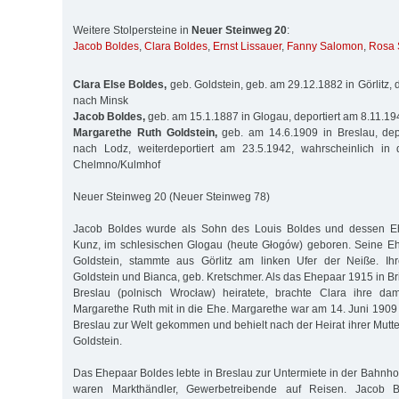
Weitere Stolpersteine in
Neuer Steinweg 20
:
Jacob Boldes
,
Clara Boldes
,
Ernst Lissauer
,
Fanny Salomon
,
Rosa 
Clara Else Boldes,
geb. Goldstein, geb. am 29.12.1882 in Görlitz, 
nach Minsk
Jacob Boldes,
geb. am 15.1.1887 in Glogau, deportiert am 8.11.1
Margarethe Ruth Goldstein,
geb. am 14.6.1909 in Breslau, dep
nach Lodz, weiterdeportiert am 23.5.1942, wahrscheinlich in 
Chelmno/Kulmhof
Neuer Steinweg 20 (Neuer Steinweg 78)
Jacob Boldes wurde als Sohn des Louis Boldes und dessen Ehe
Kunz, im schlesischen Glogau (heute Głogów) geboren. Seine Eh
Goldstein, stammte aus Görlitz am linken Ufer der Neiße. Ihr
Goldstein und Bianca, geb. Kretschmer. Als das Ehepaar 1915 in B
Breslau (polnisch Wrocław) heiratete, brachte Clara ihre dam
Margarethe Ruth mit in die Ehe. Margarethe war am 14. Juni 1909
Breslau zur Welt gekommen und behielt nach der Heirat ihrer Mut
Goldstein.
Das Ehepaar Boldes lebte in Breslau zur Untermiete in der Bahnho
waren Markthändler, Gewerbetreibende auf Reisen. Jacob B