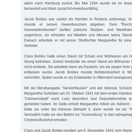
allein nach Hamburg zurück. Bis Mai 1934 wurde sie im Israe
behandelt und blieb zunächst erwerbsunfähig.
Jacob Boldes war zuletzt als Händler in Rostock unterwegs. 
musste er seinen Gewerbeschein abgeben. Dem "Reichs
Gewerbetreibender" durften jüdische Straßen- und Markthä
angehören, sie erhielten auf Märkten und Messen keine Stan
Danach arbeitete er mit seiner Stieftochter Margarethe für eine
Vertreter.
Clara Boldes hatte einen Stand mit Schals und Wollwaren am 
Georg betrieben. Zuletzt bestückte sie einen Stand am Billhorne
nicht rentierte. Sie arbeitete dann als Packerin, bis sie wegen ihr
entlassen wurde. Jacob Boldes musste Notstandsarbeit in Woh
verrichten. Später wurde er als Erdarbeiter in Otterndorf zwangsverpf
Mit der Berufsangabe "Servierfräulein" und der Adresse Schlac
Margarethe Goldstein am 25. Oktober 1941 mit dem ersten Hamburg
"Litzmannstadt" nach Lodz deportiert, laut Deportationsliste sol
gemeldet haben. Im Getto erhielt Margarethe Arbeit als Näherin
lebte sie unter der Adresse Altmarkt 4, dann wurde sie als "Ab
Vermutlich hatte sie den Befehl zur "Aussiedlung" in das nahegel
Chelmno/Kulmhof erhalten.
Clara und Jacob Boldes wurden am 8. November 1941 vom Hanno