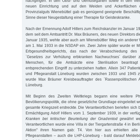
nachgingen. In den Obst- und Gemüsegärten sowie in den viel
neuen Einrichtung und auf den Weiden und Ackerflächen
Provinzialguts Wienebüttel gab es genügend geeignete Beschäft
Sinne dieser Neugestaltung einer Therapie für Geisteskranke.
Nach der Ernennung Adolf Hitlers zum Reichskanzler im Januar 19
dem seit dem Amtsantritt Dr. Max Bräuners, des neuen Direktors di
Januar 1935, wehte aber auch am Wienebüttler Weg ein anderer 
am 1. Mai 1933 in die NSDAP ein. Zwei Jahre später wurde er M
Erbgesundheitsgerichts, das nach der Verabschiedung des nat
`Gesetzes zur Verhütung erbkranken Nachwuchses´ darüber z
Menschen, für die Amtsärzte eine Sterilisation beantragt
entsprechenden Eingriff zu unterziehen hatten. Allein 347 Patient
und Pflegeanstalt Lüneburg wurden zwischen 1933 und 1945 zwa
wurde Max Bräuner Kreisbeauftragter des `Rassenpolitischen
Lüneburg.
Mit Beginn des Zweiten Weltkriegs begann eine weitere Ph
Bevölkerungspolitik, die ohne gesetzliche Grundlage eingeleitet 
gesamte Kriegszeit erstreckte. Die Verantwortlichen beriefen sich b
Ermächtigung Adolf Hitlers vom 1. September 1939, in der verfü
Kranken bei kritischer Beurteilung der Gnadentod gewährt w
Verantwortlichen wurde eine Villa in der Tiergartenstraße 4 in Berl
Aktion" ihren Namen gab: T4. Von hier aus erhielten alle
Pflegeanstalten – auch die LHP-Lüneburg - bald darauf Meldebö