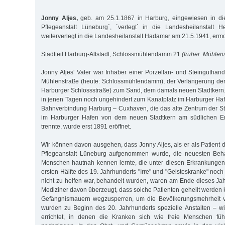
Jonny Aljes,
geb. am 25.1.1867 in Harburg, eingewiesen in die 
Pflegeanstalt Lüneburg´, `verlegt´ in die Landesheilanstalt 
weiterverlegt in die Landesheilanstalt Hadamar am 21.5.1941, erm
Stadtteil Harburg-Altstadt, Schlossmühlendamm 21
(früher: Mühlen
Jonny Aljes‘ Vater war Inhaber einer Porzellan- und Steinguthan
Mühlenstraße (heute: Schlossmühlendamm), der Verlängerung der
Harburger Schlossstraße) zum Sand, dem damals neuen Stadtkern.
in jenen Tagen noch ungehindert zum Kanalplatz im Harburger Ha
Bahnverbindung Harburg – Cuxhaven, die das alte Zentrum der S
im Harburger Hafen von dem neuen Stadtkern am südlichen E
trennte, wurde erst 1891 eröffnet.
Wir können davon ausgehen, dass Jonny Aljes, als er als Patient d
Pflegeanstalt Lüneburg aufgenommen wurde, die neuesten Beh
Menschen hautnah kennen lernte, die unter diesen Erkrankungen 
ersten Hälfte des 19. Jahrhunderts "Irre" und "Geisteskranke" noc
nicht zu helfen war, behandelt wurden, waren am Ende dieses J
Mediziner davon überzeugt, dass solche Patienten geheilt werden kö
Gefängnismauern wegzusperren, um die Bevölkerungsmehrheit v
wurden zu Beginn des 20. Jahrhunderts spezielle Anstalten – w
errichtet, in denen die Kranken sich wie freie Menschen füh