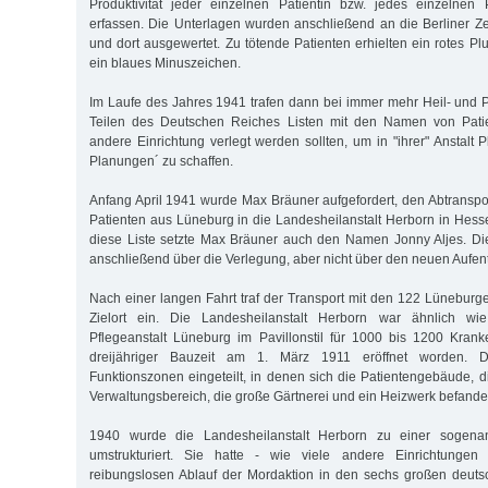
Produktivität jeder einzelnen Patientin bzw. jedes einzelnen 
erfassen. Die Unterlagen wurden anschließend an die Berliner Ze
und dort ausgewertet. Zu tötende Patienten erhielten ein rotes P
ein blaues Minuszeichen.
Im Laufe des Jahres 1941 trafen dann bei immer mehr Heil- und Pf
Teilen des Deutschen Reiches Listen mit den Namen von Patie
andere Einrichtung verlegt werden sollten, um in "ihrer" Anstalt Pl
Planungen´ zu schaffen.
Anfang April 1941 wurde Max Bräuner aufgefordert, den Abtransp
Patienten aus Lüneburg in die Landesheilanstalt Herborn in Hesse
diese Liste setzte Max Bräuner auch den Namen Jonny Aljes. D
anschließend über die Verlegung, aber nicht über den neuen Aufenth
Nach einer langen Fahrt traf der Transport mit den 122 Lüneburg
Zielort ein. Die Landesheilanstalt Herborn war ähnlich wie 
Pflegeanstalt Lüneburg im Pavillonstil für 1000 bis 1200 Kran
dreijähriger Bauzeit am 1. März 1911 eröffnet worden.
Funktionszonen eingeteilt, in denen sich die Patientengebäude, d
Verwaltungsbereich, die große Gärtnerei und ein Heizwerk befande
1940 wurde die Landesheilanstalt Herborn zu einer sogenan
umstrukturiert. Sie hatte - wie viele andere Einrichtunge
reibungslosen Ablauf der Mordaktion in den sechs großen deuts