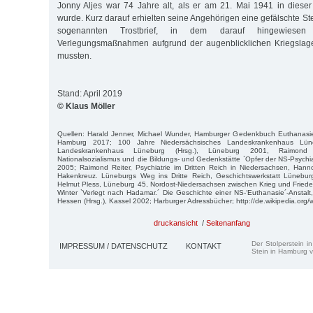
Jonny Aljes war 74 Jahre alt, als er am 21. Mai 1941 in dies
wurde. Kurz darauf erhielten seine Angehörigen eine gefälschte S
sogenannten Trostbrief, in dem darauf hingewiese
Verlegungsmaßnahmen aufgrund der augenblicklichen Kriegslag
mussten.
Stand: April 2019
© Klaus Möller
Quellen: Harald Jenner, Michael Wunder, Hamburger Gedenkbuch Euthanasi
Hamburg 2017; 100 Jahre Niedersächsisches Landeskrankenhaus Lüne
Landeskrankenhaus Lüneburg (Hrsg.), Lüneburg 2001, Raimond R
Nationalsozialismus und die Bildungs- und Gedenkstätte `Opfer der NS-Psychia
2005; Raimond Reiter, Psychiatrie im Dritten Reich in Niedersachsen, Hann
Hakenkreuz. Lüneburgs Weg ins Dritte Reich, Geschichtswerkstatt Lünebur
Helmut Pless, Lüneburg 45, Nordost-Niedersachsen zwischen Krieg und Fried
Winter `Verlegt nach Hadamar.´ Die Geschichte einer NS-‘Euthanasie´-Anstal
Hessen (Hrsg.), Kassel 2002; Harburger Adressbücher; http://de.wikipedia.org/w
druckansicht
/
Seitenanfang
Der Stolperstein i
IMPRESSUM / DATENSCHUTZ
KONTAKT
Stein in Hamburg v