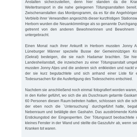
Anstalten sicherzustellen, denn hier standen da die Kr
Weitertransport in die nahe gelegenen Tötungsanstalten bereit
Zwischenanstalten das Mordprogramm, da es für die Angehörige
Verbleib ihrer Verwandten angesichts dieser kurzfristigen Stationsw
Herborn wurden die Neuankömmlinge als so genannte Durchgang
getrennt von den anderen Bewohnerinnen und Bewohnern de
untergebracht.
Einen Monat nach ihrer Ankunft in Herborn mussten Jonny A
Lüneburger Männer spezielle Busse der Gemeinnützigen Kr
(Gekrat) besteigen, die sie nach Hadamar brachten. Sie hiel
Landesheilanstalt, die inzwischen zu einer Tötungsanstalt umg
mussten Jonny Aljes und die anderen sich entkleiden und nackt vo
der sie kurz begutachtete und sich anhand einer Liste für 
Todesursachen für die Ausfertigung des Todesscheins entschied.
Nachdem sie anschließend noch einmal fotografiert worden waren
in den Keller geführt, wo sich die als Duschraum getarnte Gask
60 Personen diesen Raum betreten hatten, schlossen sich die sch
der eben noch die `Untersuchung´ durchgeführt hatte, begab
Nebenraum und betätigte den Gashahn. Das ausströmende Kohl
Erstickungstod der Eingesperrten. Der Tötungsarzt beobachtete
kleines Fenster in der Wand und stellte die Gaszufuhr ab, wenn s
Kranken tot waren.