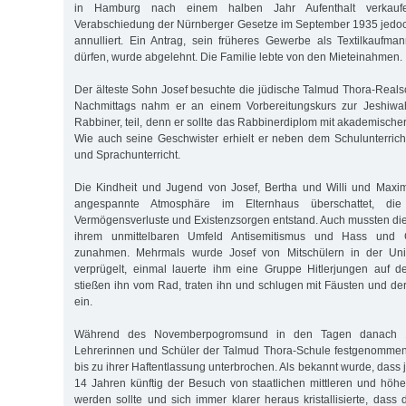
in Hamburg nach einem halben Jahr Aufenthalt verkauf
Verabschiedung der Nürnberger Gesetze im September 1935 jedo
annulliert. Ein Antrag, sein früheres Gewerbe als Textilkaufm
dürfen, wurde abgelehnt. Die Familie lebte von den Mieteinahmen.
Der älteste Sohn Josef besuchte die jüdische Talmud Thora-Realsc
Nachmittags nahm er an einem Vorbereitungskurs zur Jeshiwah
Rabbiner, teil, denn er sollte das Rabbinerdiplom mit akademisch
Wie auch seine Geschwister erhielt er neben dem Schulunterrich
und Sprachunterricht.
Die Kindheit und Jugend von Josef, Bertha und Willi und Maxim
angespannte Atmosphäre im Elternhaus überschattet, di
Vermögensverluste und Existenzsorgen entstand. Auch mussten die 
ihrem unmittelbaren Umfeld Antisemitismus und Hass und
zunahmen. Mehrmals wurde Josef von Mitschülern in der Unif
verprügelt, einmal lauerte ihm eine Gruppe Hitlerjungen auf 
stießen ihn vom Rad, traten ihn und schlugen mit Fäusten und de
ein.
Während des Novemberpogromsund in den Tagen danach 1
Lehrerinnen und Schüler der Talmud Thora-Schule festgenommen.
bis zu ihrer Haftentlassung unterbrochen. Als bekannt wurde, dass
14 Jahren künftig der Besuch von staatlichen mittleren und höh
werden sollte und sich immer klarer heraus kristallisierte, dass