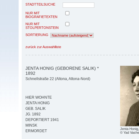
STADTTEILSUCHE
NUR MIT
BIOGRAFIETEXTEN
NUR MIT
STOLPERTONSTEIN
SORTIERUNG
zurück zur Auswahlliste
JENTA HONIG (GEBORENE SALIK) *
1892
Schnellstraße 22 (Altona, Altona-Nord)
HIER WOHNTE
JENTA HONIG
GEB. SALIK
JG. 1892
DEPORTIERT 1941
MINSK
Jenta Honig,
ERMORDET
© Yad Vash