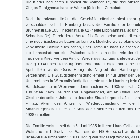
Die Kinder besuchten zunächst die Volksschule, die drei älter
Chajes Realgymnasium der Wiener jüdischen Gemeinde.
Doch irgendwann liefen die Geschäfte offenbar nicht mehr
verschuldete sich. In Hamburg besaß die Familie drei bebaut
Brunnenstraße 105, Friedenstraße 62 (heute Lippmannstraße) und 
Schnellstraße). Durch deren Verkauf hoffte er, seine Verbindlich
eine neue Existenz aufbauen zu können. Möglicherweise plante di
verwurzelte Familie auch schon, über Hamburg nach Palästina 
die Hansestadt nur eine Zwischenstation sein sollte, wie der 
nach dem Krieg vor dem Amt für Wiedergutmachung andeutete. Jed
Honig 1934 nach Hamburg über. Bald darauf folgte ihm seine Fr
April 1935 wurde Osias Honig als Mitglied der Hamburger
verzeichnet. Die Zuzugsgenehmigung erhielt er nur unter der B
Unternehmen in Wien vollständig liquidierte und in Hamburg kein 
Handelsagentur in Wien wurde denn auch im Mai 1935 gelöscht. Off
aus Wien nach Deutschland eingewandert, erhielt Osias Hon
Oktober desselben Jahres die deutsche Staatsbürgerschaft, es kan
– laut Akten des Amtes für Wiedergutmachung – die H
Staatsbürgerschaft nach der Annexion Österreichs durch das D
1938 erhielten.
Die Familie wohnte seit dem 5. Juni 1935 in ihrem Haus Geibelstra
Wohnung im 1. Stock links. Während der NS-Herrschaft wurde di
Bose-Straße umbenannt. Osias Honig war zugesagt worden, dass 