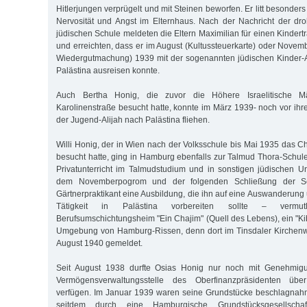
Hitlerjungen verprügelt und mit Steinen beworfen. Er litt besonde
Nervosität und Angst im Elternhaus. Nach der Nachricht der dr
jüdischen Schule meldeten die Eltern Maximilian für einen Kindert
und erreichten, dass er im August (Kultussteuerkarte) oder Novem
Wiedergutmachung) 1939 mit der sogenannten jüdischen Kinder-Al
Palästina ausreisen konnte.
Auch Bertha Honig, die zuvor die Höhere Israelitische M
Karolinenstraße besucht hatte, konnte im März 1939- noch vor ihr
der Jugend-Alijah nach Palästina fliehen.
Willi Honig, der in Wien nach der Volksschule bis Mai 1935 das
besucht hatte, ging in Hamburg ebenfalls zur Talmud Thora-Schul
Privatunterricht im Talmudstudium und in sonstigen jüdischen Un
dem Novemberpogrom und der folgenden Schließung der S
Gärtnerpraktikant eine Ausbildung, die ihn auf eine Auswanderung 
Tätigkeit in Palästina vorbereiten sollte – vermut
Berufsumschichtungsheim "Ein Chajim" (Quell des Lebens), ein "Ki
Umgebung von Hamburg-Rissen, denn dort im Tinsdaler Kirchenw
August 1940 gemeldet.
Seit August 1938 durfte Osias Honig nur noch mit Genehmig
Vermögensverwaltungsstelle des Oberfinanzpräsidenten übe
verfügen. Im Januar 1939 waren seine Grundstücke beschlagna
seitdem durch eine Hamburgische Grundstücksgesellsch