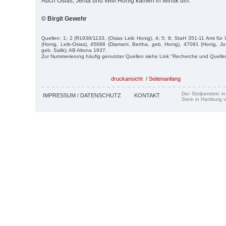
Auch Osias, Jenta und Willi Honig kamen in Minsk um.
© Birgit Gewehr
Quellen: 1; 2 (R1938/1133, (Osias Leib Honig), 4; 5; 8; StaH 351-11 Amt f
(Honig, Leib-Osias), 45688 (Diamant, Bertha, geb. Honig), 47091 (Honig, Jo
geb. Salik); AB Altona 1937.
Zur Nummerierung häufig genutzter Quellen siehe Link "Recherche und Quelle
druckansicht
/
Seitenanfang
Der Stolperstein i
IMPRESSUM / DATENSCHUTZ
KONTAKT
Stein in Hamburg v