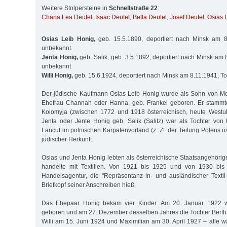
Weitere Stolpersteine in
Schnellstraße 22
:
Chana Lea Deutel
,
Isaac Deutel
,
Bella Deutel
,
Josef Deutel
,
Osias 
Osias Leib Honig,
geb. 15.5.1890, deportiert nach Minsk am 
unbekannt
Jenta Honig,
geb. Salik, geb. 3.5.1892, deportiert nach Minsk am
unbekannt
Willi Honig,
geb. 15.6.1924, deportiert nach Minsk am 8.11.1941, 
Der jüdische Kaufmann Osias Leib Honig wurde als Sohn von M
Ehefrau Channah oder Hanna, geb. Frankel geboren. Er stammt
Kolomyja (zwischen 1772 und 1918 österreichisch, heute Westuk
Jenta oder Jente Honig geb. Salik (Salitz) war als Tochter von
Lancut im polnischen Karpatenvorland (z. Zt. der Teilung Polens ös
jüdischer Herkunft.
Osias und Jenta Honig lebten als österreichische Staatsangehörig
handelte mit Textilien. Von 1921 bis 1925 und von 1930 bis 
Handelsagentur, die "Repräsentanz in- und ausländischer Textil-
Briefkopf seiner Anschreiben hieß.
Das Ehepaar Honig bekam vier Kinder: Am 20. Januar 1922 
geboren und am 27. Dezember desselben Jahres die Tochter Bertha
Willi am 15. Juni 1924 und Maximilian am 30. April 1927 – alle w