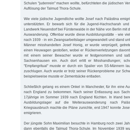
Schulen "judenrein" machen wollte, befürchteten die jüdischen Ve
Auflösung der Talmud Thora-Schule.
Wie viele jüdische Jugendliche wollte Josef nach Palästina emigr
unterstützten. Er bewarb sich für die Jugend-Hachscharah un
Landwerk Neuendorf bei Fürstenwalde in der Nähe von Berlin mit d
Auswanderung. Offenbar wurde diese Ausbildungsstätte - wie vi
nach 1939 - in ein Zwangsarbeitslager umgewandelt und stand unte
Männer misshandelten Josef Honig, er wurde verprügelt, getret
einen Heuwagen gestoßen, wobei er Rückenverletzungen davontr
mit einem seiner Bewacher wurde er festgenommen und sa
Sachsenhausen ein. Auch dort erlitt er Misshandlungen; sc
"Empfangritual" musste er durch ein Spalier von SS-Männern la
zuschlugen. Auch wurde er trotz seiner Rückenprobleme zur Sch
beispielsweise musste er Zementsäcke entladen.
Schließlich gelang es einem Onkel in Manchester, für ihn eine 
nach England zu bekommen. Nach seiner Entlassung aus Sach
17jährige im Sommer 1939 nach England flüchten. In Irland bere
Ausbildungslager auf die Weiterauswanderung nach Palä
Kriegsausbruch machte die Pläne zunichte, erst 1947 konnte Jose
emigrieren.
Der jüngste Sohn Maximilian besuchte in Hamburg noch zwei Jah
dann ebenfalls die Talmud Thora-Schule. Im November 1939 wu