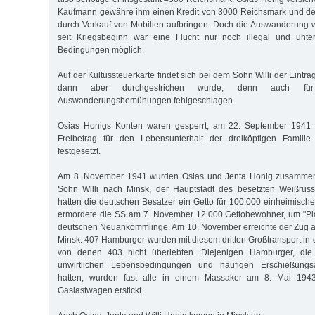
Kaufmann gewähre ihm einen Kredit von 3000 Reichsmark und de
durch Verkauf von Mobilien aufbringen. Doch die Auswanderung 
seit Kriegsbeginn war eine Flucht nur noch illegal und unte
Bedingungen möglich.
Auf der Kultussteuerkarte findet sich bei dem Sohn Willi der Eintra
dann aber durchgestrichen wurde, denn auch f
Auswanderungsbemühungen fehlgeschlagen.
Osias Honigs Konten waren gesperrt, am 22. September 1941 
Freibetrag für den Lebensunterhalt der dreiköpfigen Famili
festgesetzt.
Am 8. November 1941 wurden Osias und Jenta Honig zusammen 
Sohn Willi nach Minsk, der Hauptstadt des besetzten Weißrussl
hatten die deutschen Besatzer ein Getto für 100.000 einheimische
ermordete die SS am 7. November 12.000 Gettobewohner, um "Plat
deutschen Neuankömmlinge. Am 10. November erreichte der Zug 
Minsk. 407 Hamburger wurden mit diesem dritten Großtransport in d
von denen 403 nicht überlebten. Diejenigen Hamburger, die d
unwirtlichen Lebensbedingungen und häufigen Erschießungs
hatten, wurden fast alle in einem Massaker am 8. Mai 194
Gaslastwagen erstickt.