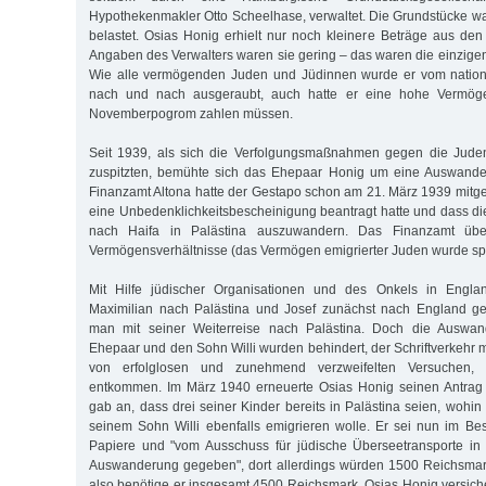
Hypothekenmakler Otto Scheelhase, verwaltet. Die Grundstücke 
belastet. Osias Honig erhielt nur noch kleinere Beträge aus de
Angaben des Verwalters waren sie gering – das waren die einzigen
Wie alle vermögenden Juden und Jüdinnen wurde er vom national
nach und nach ausgeraubt, auch hatte er eine hohe Vermö
Novemberpogrom zahlen müssen.
Seit 1939, als sich die Verfolgungsmaßnahmen gegen die Jude
zuspitzten, bemühte sich das Ehepaar Honig um eine Auswande
Finanzamt Altona hatte der Gestapo schon am 21. März 1939 mitget
eine Unbedenklichkeitsbescheinigung beantragt hatte und dass die
nach Haifa in Palästina auszuwandern. Das Finanzamt über
Vermögensverhältnisse (das Vermögen emigrierter Juden wurde sp
Mit Hilfe jüdischer Organisationen und des Onkels in Engl
Maximilian nach Palästina und Josef zunächst nach England ge
man mit seiner Weiterreise nach Palästina. Doch die Auswan
Ehepaar und den Sohn Willi wurden behindert, der Schriftverkehr 
von erfolglosen und zunehmend verzweifelten Versuchen,
entkommen. Im März 1940 erneuerte Osias Honig seinen Antrag
gab an, dass drei seiner Kinder bereits in Palästina seien, wohin
seinem Sohn Willi ebenfalls emigrieren wolle. Er sei nun im Besi
Papiere und "vom Ausschuss für jüdische Überseetransporte in 
Auswanderung gegeben", dort allerdings würden 1500 Reichsmark
also benötige er insgesamt 4500 Reichsmark. Osias Honig versich