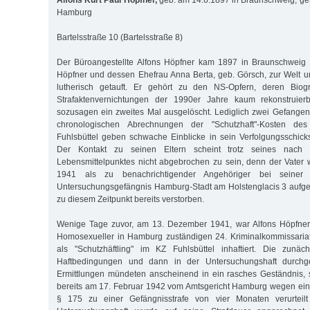
Alfons Kurt Paul Höpfner,
geb. am 14.6.1897 in Braunschweig, ge
Hamburg
Bartelsstraße 10 (Bartelsstraße 8)
Der Büroangestellte Alfons Höpfner kam 1897 in Braunschweig
Höpfner und dessen Ehefrau Anna Berta, geb. Görsch, zur Welt 
lutherisch getauft. Er gehört zu den NS-Opfern, deren Biog
Strafaktenvernichtungen der 1990er Jahre kaum rekonstruier
sozusagen ein zweites Mal ausgelöscht. Lediglich zwei Gefangen
chronologischen Abrechnungen der "Schutzhaft"-Kosten des 
Fuhlsbüttel geben schwache Einblicke in sein Verfolgungsschick
Der Kontakt zu seinen Eltern scheint trotz seines nach 
Lebensmittelpunktes nicht abgebrochen zu sein, denn der Vater
1941 als zu benachrichtigender Angehöriger bei seiner 
Untersuchungsgefängnis Hamburg-Stadt am Holstenglacis 3 aufgef
zu diesem Zeitpunkt bereits verstorben.
Wenige Tage zuvor, am 13. Dezember 1941, war Alfons Höpfner 
Homosexueller in Hamburg zuständigen 24. Kriminalkommissariat
als "Schutzhäftling" im KZ Fuhlsbüttel inhaftiert. Die zunäch
Haftbedingungen und dann in der Untersuchungshaft durchg
Ermittlungen mündeten anscheinend in ein rasches Geständnis, 
bereits am 17. Februar 1942 vom Amtsgericht Hamburg wegen ein
§ 175 zu einer Gefängnisstrafe von vier Monaten verurteilt 