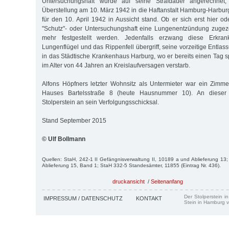
Untersuchungshaft wurde auf seine Strafdauer angerechnet
Überstellung am 10. März 1942 in die Haftanstalt Hamburg-Harburg
für den 10. April 1942 in Aussicht stand. Ob er sich erst hier od
"Schutz"- oder Untersuchungshaft eine Lungenentzündung zugezo
mehr festgestellt werden. Jedenfalls erzwang diese Erkra
Lungenflügel und das Rippenfell übergriff, seine vorzeitige Entl
in das Städtische Krankenhaus Harburg, wo er bereits einen Tag sp
im Alter von 44 Jahren an Kreislaufversagen verstarb.
Alfons Höpfners letzter Wohnsitz als Untermieter war ein Zimm
Hauses Bartelsstraße 8 (heute Hausnummer 10). An dieser 
Stolperstein an sein Verfolgungsschicksal.
Stand September 2015
© Ulf Bollmann
Quellen: StaH, 242-1 II Gefängnisverwaltung II, 10189 a und Ablieferung 13; 
Ablieferung 15, Band 1; StaH 332-5 Standesämter, 11855 (Eintrag Nr. 436).
druckansicht
/
Seitenanfang
Der Stolperstein i
IMPRESSUM / DATENSCHUTZ
KONTAKT
Stein in Hamburg v