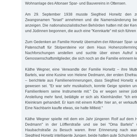
Wohnanlage des Altonaer Spar- und Bauvereins in Ottensen.
Am 29. September 1938 musste Siegfried Horwitz den zus
Zwangsnamen "Israel" annehmen und die Namensänderung bei
anzeigen. Die nationalsozialistischen Behörden hatten mit der K
und Jüdinnen begonnen, die auch eine "Kennkarte" mit sich führen
Zum Gedenken an Familie Horwitz übernahm der Altonaer Spar- u
Patenschaft für Stolpersteine vor dem Haus Hohenzollernring
Nachforschungen anstellen und suchte über einen Aufruf i
Genossenschaftsmitglieder, die sich noch an die Familie erinnern k
Käthe Wegner, eine Verwandte der Familie Horwitz – ihre Mutt
Bartels, war eine Kusine von Helene Dedmann, der ersten Ehefrau
– berichtete aus Familienerinnerungen, dass Siegfried Horwitz e
gewesen sei. "Er war sehr musikalisch, konnte Geige spielen und
Familienfeiern seine Instrumente mit." Da er wegen seiner jüd
Anstellung mehr fand, betätigte er sich als Kleinhändler. "Ich er
Kleinkram gehandelt. Er kam mit einem Koffer hier an, er verkauft
Eine Nachbarin kaufte etwas, sie hatte Mitleid."
Käthe Wegner spielte mit dem ein Jahr jüngeren Rolf auf dem 
Dedmann" in der Löfflerstraße und sie bei "Oma Bartels"
Haubachstraße zu Besuch waren. Ihrer Erinnerung nach wa
Siegfried Horwitz intelligente Jungen, beide hatten gute Schulnoten