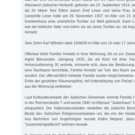
Altonaerin jüdischer Herkunft, geboren am 24. September 1914, w
als ihr Mann. Ihre Eltern waren Emil Leser und seine Frau Je
Lieselotte Leser hatte am 29. November 1937 im Alter von 23 Ja
Krankenhaus eine uneheliche Tochter zur Welt gebracht, Karin Le
war der leibliche Vater und nahm sie als seine Tochter an; sie t
Horwitz.
Sein Sohn Karl Wilhelm starb 1938/39 im Alter von 16 oder 17 Jahre
Offenbar blieb Familie Horwitz in ihrer Wohnung, bis es zur Z
Ingrid Bienzeisler, Jahrgang 1935, die als Kind mit ihrer F
Hohenzollernring 91 wohnte, erinnerte sich, dass die Bestürzung
eine Nachbarin berichtete, Familie Horwitz sei "von den Nazis 
worden. Die offensichtlich beliebte Familie wurde möglicherweise
Ende der gesetzten Räumungsfrist, mit Unterstützung von Polize
aus der Wohnung vertrieben.
Laut Kultussteuerkarte der Jüdischen Gemeinde wohnte Familie H
in der Reichenstraße 7 und wurde 1940 im Altonaer "Judenhaus" 
einquartiert. Die Nationalsozialisten siedelten die jüdische Be
Besitz des Jüdischen Religionsverbandes um, die von der Gest
Aus Berichten von Angehörigen wusste Käthe Wegner, dass 
"zusammengepfercht" wohnen musste.