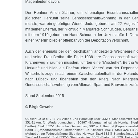
Magenleiden davon.
Der Rentner Anton Schnur, ein ehemaliger Eisenbahnschaffn
jüdischen Herkunft seine Genossenschaftswohnung in der Ger
musste, war ein gebürtiger Wiener Jude, geboren am 22. August 
mit seiner Ehefrau, der Nichtjüdin Margarete Schnur, geb. Bergan
mit dem 1919 geborenen Hans Schnur in der Unzerstraße 1. Durc
einer "Arierin" blieb er offenbar von der Deportation verschont.
Auch der ehemals bei der Reichsbahn angestellte Weichenreinig
und seine Frau Bertha, die Ende 1938 ihre Genossenschaftswo
Kirchenweg 8 räumen mussten, führten eine "Mischehe". Bertha Wi
Herkunft und blieb als Ehefrau eines "Ariers" von der Deporta
Winterhoffs zogen nach einem Zwischenaufenthalt in der Roland
nach Lübeck und überlebten dort den Krieg. Nach Kriegsend
Genossenschaftswohnung vom Altonaer Spar- und Bauverein zurüc
Stand September 2015
© Birgit Gewehr
Quellen: 1; 4; 5; 7; 8; AB Altona und Hamburg; StaH 332-5 Standesämter, 628
351-11 Amt für Wiedergutmachung, 16867 (Erbengemeinschaft Horwitz, Siegfr
Bertha); StaH 522-1 Jüdische Gemeinden, 992 e 1 Band 4 (Deportationslis
Band 1 (Deportationsliste Litzmannstadt, 25. Oktober 1941); StaH 424-111 
(Aufgebot zur Todeserklärung Siegfried Horwitz); StaH 332-5 Standesämter, 13
Siegfried Horwitz); StaH 332-5 Standesämter, 6065 (Eintrag Nr. 320, Heirat Si