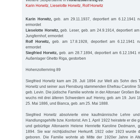
Weitere Stolpersteine in
Hohenzollernring 89
:
Karin Horwitz
,
Lieselotte Horwitz
,
Rolf Horwitz
Karin Horwitz,
geb. am 29.11.1937, deportiert am 6.12.1941 n
ermordet
Lieselotte Horwitz,
geb. Leser, geb. am 24.9.1914, deportiert a
Jungfernhof, ermordet
Rolf Horwitz,
geb. am 17.8.1928, deportiert am 6.12.1941 na
ermordet
Siegfried Horwitz,
geb. am 28.7.1894, deportiert am 6.12.1941 n
Außenlager Ghetto Riga, gestorben
Hohenzollernring 89
Siegfried Horwitz kam am 28. Juli 1894 zur Welt als Sohn des 
Horwitz und seiner aus Flensburg stammenden Ehefrau Caroline Sa
geb. Levin. Die jüdische Familie wohnte in der Altonaer Großen Be
wuchs mit drei älteren Schwestern auf: Henny, geb. am 19. Juni 1
25. Mai 1886, und Bianca, geb. am 25. Mai 1888.
Siegfried Horwitz absolvierte eine kaufmännische Lehre und
Handlungsgehilfe bzw. Kontorist. Am 1. April 1922 heiratete er die g
und gebürtige Altonaerin Helene Henriette Karoline Dedmann,
1894. Sie war nichtjüdischer Herkunft. 1922 oder 1923 wurde 
geboren. Die Familie wohnte ab Mitte der 1920er Jahre in Alt