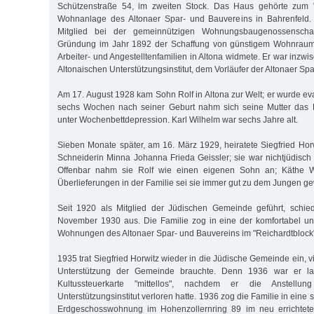
Schützenstraße 54, im zweiten Stock. Das Haus gehörte zum "
Wohnanlage des Altonaer Spar- und Bauvereins in Bahrenfeld. 
Mitglied bei der gemeinnützigen Wohnungsbaugenossenschaf
Gründung im Jahr 1892 der Schaffung von günstigem Wohnraum fü
Arbeiter- und Angestelltenfamilien in Altona widmete. Er war inzwi
Altonaischen Unterstützungsinstitut, dem Vorläufer der Altonaer Sp
Am 17. August 1928 kam Sohn Rolf in Altona zur Welt; er wurde ev
sechs Wochen nach seiner Geburt nahm sich seine Mutter das Le
unter Wochenbettdepression. Karl Wilhelm war sechs Jahre alt.
Sieben Monate später, am 16. März 1929, heiratete Siegfried Horw
Schneiderin Minna Johanna Frieda Geissler; sie war nichtjüdisch
Offenbar nahm sie Rolf wie einen eigenen Sohn an; Käthe W
Überlieferungen in der Familie sei sie immer gut zu dem Jungen g
Seit 1920 als Mitglied der Jüdischen Gemeinde geführt, schied
November 1930 aus. Die Familie zog in eine der komfortabel u
Wohnungen des Altonaer Spar- und Bauvereins im "Reichardtblock"
1935 trat Siegfried Horwitz wieder in die Jüdische Gemeinde ein, vi
Unterstützung der Gemeinde brauchte. Denn 1936 war er lau
Kultussteuerkarte "mittellos", nachdem er die Anstellun
Unterstützungsinstitut verloren hatte. 1936 zog die Familie in eine 
Erdgeschosswohnung im Hohenzollernring 89 im neu errichteten