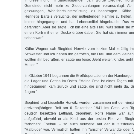
In diesem und im darauffolgenden Jahr wurde Siegfried Horwi
Gemeinde nicht mehr zu Steuerzahlungen veranschlagt. Ab
gezwungen, Wohlfahrtsunterstützung zu beantragen. Käthe
Henriette Bartels versuchte, der notleidenden Familie zu helfen. 
immer hingegangen und hat Lebensmittel hingebracht. Das w
gefährlich. Aber sie sagte: ‚Ich bin eine alte Frau, was sollen sie m
einen Korb mit einer Decke drüber dabei. Sie hat sich immer um
sehen war."
Käthe Wegner sah Siegfried Horwitz zum letzten Mal zufällig im 
Schwester und ich haben ihn getroffen, mit Frau und dem kleinen 
wollten ihn begrüßen, er sagte nur leise: ‚Geht weiter, Kinder, geht
Mutter‘."
Im Oktober 1941 begannen die Großdeportationen der Hamburger 
die Lager und Gettos im Osten. "Meine Oma ist eines Tages mit
hingegangen, kam zurück und sagte, die sind nicht mehr da. S
fragen."
Siegfried und Lieselotte Horwitz wurden zusammen mit der vier
dreizehnjährigen Rolf am 6. Dezember 1941 ins Getto von Rig
deutsch besetzten Lettland, deportiert. Rolfs Name war auf 
aufgeführt, obwohl er als Kind aus der ersten Ehe von Siegfr
"arischen" Ehefrau – so auch vermerkt auf der Kultussteuerk
"Halbjude" war. Vermutlich hätten ihn "arische" Verwandte oder V