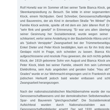
Rolf Horwitz war im Sommer oft bei seiner Tante Bianca Klock, ge
Steenkampsiedlung zu Besuch. Sie lebte in einer sogenannten
Klock, einem Nichtjuden. Gerd Schreiber, Genossenschaftsmitgl
und Bauvereins, der als Kind in derselben Straße "Im Winkel" (
Familie Klock wohnte, spielte oft mit dem ein Jahr älteren Rolf. Er ha
"sehr flink und gewitzt" in Erinnerung: "Er war uns allen überle
seiner Gesinnung her Sozialdemokrat, wurde wegen seiner 
schikaniert, verlor seine Anstellung in der Baubehörde Altona und m
als "jüdisch Versippter" Zwangsarbeit bei der Trümmerbeseitig
Enkel Dieter und Peter Klock bestätigten, kam es für ihn trotz d
Gestapo nicht in Frage, sich scheiden zu lassen. Bianca Klo
aufgeschlossene und resolute Frau gewesen, die sich nichts gefal
Klock, der 1919 geborene Sohn von August und Bianca Klock und
Peter Klock, blieb bei seiner Familie, obwohl ihm sein Lehrmeist
Elektrofirma, sein Auto angeboten und geraten habe: "Hau ab!"
Grades" wurde er zur Wehrmacht eingezogen und in Frankreich ei
jüdischen Herkunft jedoch bald wieder entlassen und schli
Zwangsarbeit herangezogen.
Nach der nationalsozialistischen Machtübernahme wurde der na
Genossenschaftswesens und der demokratischen Selbstverwaltung
Spar- und Bauverein "gleichgeschaltet". Die Sozialdemokr
Aufsichtsrat wurden durch Nationalsozialisten a
Genossenschaftsmitglieder ersetzt. Der seit 1930 amtierende