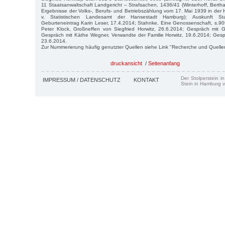
11 Staatsanwaltschaft Landgericht – Strafsachen, 1436/41 (Winterhoff, Berth
Ergebnisse der Volks-, Berufs- und Betriebszählung vom 17. Mai 1939 in der
v. Statistischen Landesamt der Hansestadt Hamburg); Auskunft Sta
Geburteneintrag Karin Leser, 17.4.2014; Stahnke, Eine Genossenschaft, s.90f
Peter Klock, Großneffen von Siegfried Horwitz, 26.6.2014; Gespräch mit G
Gespräch mit Käthe Wegner, Verwandte der Familie Horwitz, 19.6.2014; Gesprä
23.6.2014.
Zur Nummerierung häufig genutzter Quellen siehe Link "Recherche und Quelle
druckansicht
/
Seitenanfang
Der Stolperstein i
IMPRESSUM / DATENSCHUTZ
KONTAKT
Stein in Hamburg v