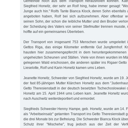
Gemeinde noch aus dem Transport herausholen können. Käth
Siegfried Horwitz, der sehr an Rolf hing, habe immer gesagt: "Wo
Junge auch hin." Rolfs Tante Bianca Klock, deren Sohn ebenfalls al
angeboten haben, Rolf bei sich aufzunehmen. Aber offenbar wol
seinen Sohn, der schon die leibliche Mutter und den Bruder verlo
der Scheidung des Vaters von seiner Stiefmutter trennen musste, 
hoffte auf ein gemeinsames Überleben.
Der Transport von insgesamt 753 Menschen wurde umgeleitet i
Gettos Riga, das einige Kilometer entfernte Gut Jungfernhof.
hausten hier zusammengepfercht in dem heruntergekommenen 
ungeheizten Scheunen und Ställen. Viele von ihnen wurden im M
gelegenen Wald erschossen, die anderen später ins Rigaer Getto tr
Lieselotte, Rolf und Karin Horwitz kamen ums Leben.
Jeanette Horwitz, Schwester von Siegfried Horwitz, wurde am 19. 
der fast 85-jährigen Mutter Klärchen Horwitz aus dem "Judenhau
Getto Theresienstadt in der deutsch besetzten Tschechoslowakei d
Horwitz am 15. April 1944 ums Leben kam. Jeanette Horwitz wur
nach Auschwitz weiterdeportiert und ermordet.
Siegfrieds Schwester Henny Hampe, geb. Horwitz, wurde am 14. 
als "Arbeitseinsatz" getarnten Transport ins Getto Theresienstadt g
die drei Monate bis zur Befreiung. Die Schwester Bianca Klock über
Schutz ihrer "Mischehe", trug jedoch aus der Zeit der Ver