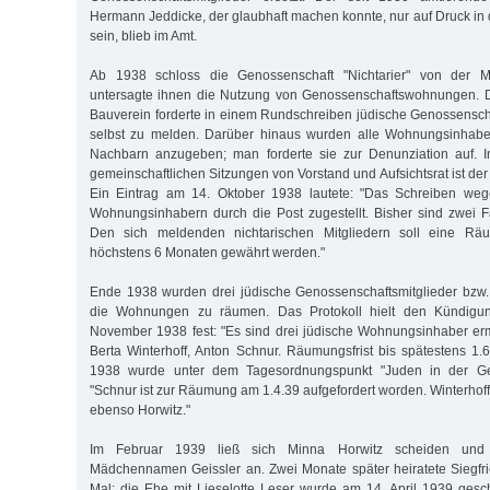
Hermann Jeddicke, der glaubhaft machen konnte, nur auf Druck in 
sein, blieb im Amt.
Ab 1938 schloss die Genossenschaft "Nichtarier" von der Mi
untersagte ihnen die Nutzung von Genossenschaftswohnungen. D
Bauverein forderte in einem Rundschreiben jüdische Genossenschaf
selbst zu melden. Darüber hinaus wurden alle Wohnungsinhaber
Nachbarn anzugeben; man forderte sie zur Denunziation auf. I
gemeinschaftlichen Sitzungen von Vorstand und Aufsichtsrat ist de
Ein Eintrag am 14. Oktober 1938 lautete: "Das Schreiben wegen
Wohnungsinhabern durch die Post zugestellt. Bisher sind zwei 
Den sich meldenden nichtarischen Mitgliedern soll eine Räu
höchstens 6 Monaten gewährt werden."
Ende 1938 wurden drei jüdische Genossenschaftsmitglieder bzw. 
die Wohnungen zu räumen. Das Protokoll hielt den Kündigu
November 1938 fest: "Es sind drei jüdische Wohnungsinhaber ermi
Berta Winterhoff, Anton Schnur. Räumungsfrist bis spätestens 1
1938 wurde unter dem Tagesordnungspunkt "Juden in der Geno
"Schnur ist zur Räumung am 1.4.39 aufgefordert worden. Winterhoff 
ebenso Horwitz."
Im Februar 1939 ließ sich Minna Horwitz scheiden und
Mädchennamen Geissler an. Zwei Monate später heiratete Siegfri
Mal; die Ehe mit Lieselotte Leser wurde am 14. April 1939 gesc