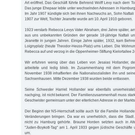
Art eröffnet. Das Geschäft führte Behrend Wolff Levy nach dem To
Das junge Ehepaar lebte unter wechselnden Adressen in Hamburg, u
Im Jahr 1907 kündigte sich bei ihnen Nachwuchs an, Sohn Nafta
1907 zur Welt, Tochter Jeanette wurde am 10. April 1910 geboren.
1923 verstarb Rebecca Levys Vater Abraham, drei Jahre später, am
aus uns unbekannten Gründen der gerade 18-jährige Naftali un
Jeanette in jungen Jahren. Einige Jahre später, 1932, kam Behr
Loignyplatz (heute Theodor-Heuss-Platz) ums Leben. Die Wohnun
Rebecca auf und verzog in die Oppenheimer-Stiftung Kielortallee 2
Wir erfuhren wenig über das Leben von Jesaias Hollander, der
arbeitete und ledig blieb. Im Zusammenhang mit dem Pogro
November 1938 inhaftierten die Nationalsozialisten ihn und sei
Sachsenhausen. Mitte Dezember 1938 wurden beide entlassen.
Seine Schwester Harriet Hollander war ebenfalls unverheirate
nachging, ist nicht bekannt. Der Familienzusammenhalt muss star
Geschwister gemeinsam unter der elterlichen Adresse in der Markt
Der Beginn der NS-Herrschaft sollte auch für die Familie Holland
Veränderungen bringen. Da war es unerheblich, dass die Stadt 
nicht zu Hamburg gehörte. Braune Horden setzten auch in Alt
"Juden-Boykott-Tag" am 1. April 1933 gegen jüdische Geschäfte u
um.