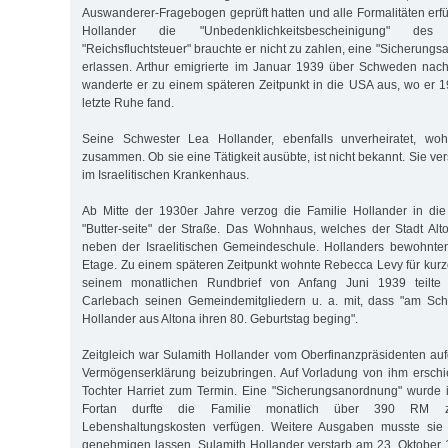
Auswanderer-Fragebogen geprüft hatten und alle Formalitäten erfüll
Hollander die "Unbedenklichkeitsbescheinigung" des
"Reichsfluchtsteuer" brauchte er nicht zu zahlen, eine "Sicherung
erlassen. Arthur emigrierte im Januar 1939 über Schweden nach
wanderte er zu einem späteren Zeitpunkt in die USA aus, wo er 
letzte Ruhe fand.
Seine Schwester Lea Hollander, ebenfalls unverheiratet, woh
zusammen. Ob sie eine Tätigkeit ausübte, ist nicht bekannt. Sie ve
im Israelitischen Krankenhaus.
Ab Mitte der 1930er Jahre verzog die Familie Hollander in die
"Butter-seite" der Straße. Das Wohnhaus, welches der Stadt Alto
neben der Israelitischen Gemeindeschule. Hollanders bewohnten
Etage. Zu einem späteren Zeitpunkt wohnte Rebecca Levy für kurze 
seinem monatlichen Rundbrief von Anfang Juni 1939 teilte
Carlebach seinen Gemeindemitgliedern u. a. mit, dass "am Sch
Hollander aus Altona ihren 80. Geburtstag beging".
Zeitgleich war Sulamith Hollander vom Oberfinanzpräsidenten auf
Vermögenserklärung beizubringen. Auf Vorladung von ihm erschi
Tochter Harriet zum Termin. Eine "Sicherungsanordnung" wurde 
Fortan durfte die Familie monatlich über 390 RM zu
Lebenshaltungskosten verfügen. Weitere Ausgaben musste sie 
genehmigen lassen. Sulamith Hollander verstarb am 23. Oktober 