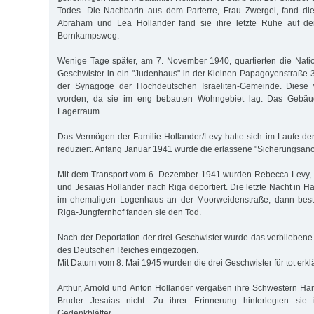
Todes. Die Nachbarin aus dem Parterre, Frau Zwergel, fand die
Abraham und Lea Hollander fand sie ihre letzte Ruhe auf de
Bornkampsweg.
Wenige Tage später, am 7. November 1940, quartierten die Nation
Geschwister in ein "Judenhaus" in der Kleinen Papagoyenstraße 3
der Synagoge der Hochdeutschen Israeliten-Gemeinde. Diese 
worden, da sie im eng bebauten Wohngebiet lag. Das Gebäu
Lagerraum.
Das Vermögen der Familie Hollander/Levy hatte sich im Laufe der
reduziert. Anfang Januar 1941 wurde die erlassene "Sicherungsa
Mit dem Transport vom 6. Dezember 1941 wurden Rebecca Levy, g
und Jesaias Hollander nach Riga deportiert. Die letzte Nacht in 
im ehemaligen Logenhaus an der Moorweidenstraße, dann besti
Riga-Jungfernhof fanden sie den Tod.
Nach der Deportation der drei Geschwister wurde das verbliebe
des Deutschen Reiches eingezogen.
Mit Datum vom 8. Mai 1945 wurden die drei Geschwister für tot erklä
Arthur, Arnold und Anton Hollander vergaßen ihre Schwestern Ha
Bruder Jesaias nicht. Zu ihrer Erinnerung hinterlegten si
Gedenkblätter.