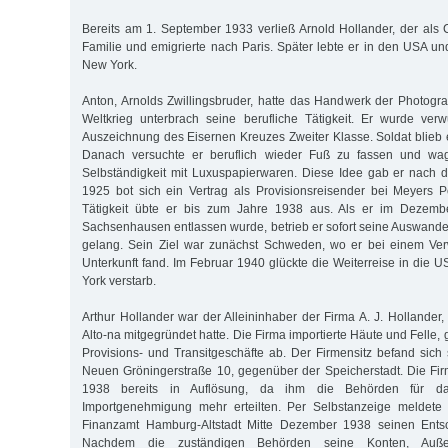
Bereits am 1. September 1933 verließ Arnold Hollander, der als C
Familie und emigrierte nach Paris. Später lebte er in den USA un
New York.
Anton, Arnolds Zwillingsbruder, hatte das Handwerk der Photograp
Weltkrieg unterbrach seine berufliche Tätigkeit. Er wurde ver
Auszeichnung des Eisernen Kreuzes Zweiter Klasse. Soldat blieb
Danach versuchte er beruflich wieder Fuß zu fassen und wagt
Selbständigkeit mit Luxuspapierwaren. Diese Idee gab er nach d
1925 bot sich ein Vertrag als Provisionsreisender bei Meyers P
Tätigkeit übte er bis zum Jahre 1938 aus. Als er im Deze
Sachsenhausen entlassen wurde, betrieb er sofort seine Auswander
gelang. Sein Ziel war zunächst Schweden, wo er bei einem Ve
Unterkunft fand. Im Februar 1940 glückte die Weiterreise in die 
York verstarb.
Arthur Hollander war der Alleininhaber der Firma A. J. Hollander,
Alto-na mitgegründet hatte. Die Firma importierte Häute und Felle, g
Provisions- und Transitgeschäfte ab. Der Firmensitz befand sich s
Neuen Gröningerstraße 10, gegenüber der Speicherstadt. Die Fi
1938 bereits in Auflösung, da ihm die Behörden für d
Importgenehmigung mehr erteilten. Per Selbstanzeige meldete
Finanzamt Hamburg-Altstadt Mitte Dezember 1938 seinen Entsc
Nachdem die zuständigen Behörden seine Konten, Auß