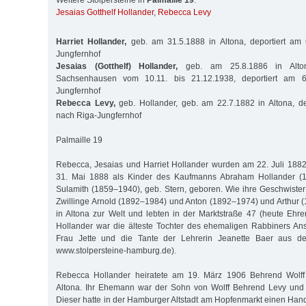
Weitere Stolpersteine in
Palmaille 19
:
Jesaias Gotthelf Hollander
,
Rebecca Levy
Harriet Hollander,
geb. am 31.5.1888 in Altona, deportiert am
Jungfernhof
Jesaias (Gotthelf) Hollander,
geb. am 25.8.1886 in Altona
Sachsenhausen vom 10.11. bis 21.12.1938, deportiert am 6
Jungfernhof
Rebecca Levy,
geb. Hollander, geb. am 22.7.1882 in Altona, de
nach Riga-Jungfernhof
Palmaille 19
Rebecca, Jesaias und Harriet Hollander wurden am 22. Juli 188
31. Mai 1888 als Kinder des Kaufmanns Abraham Hollander (1
Sulamith (1859–1940), geb. Stern, geboren. Wie ihre Geschwiste
Zwillinge Arnold (1892–1984) und Anton (1892–1974) und Arthur
in Altona zur Welt und lebten in der Marktstraße 47 (heute Ehre
Hollander war die älteste Tochter des ehemaligen Rabbiners An
Frau Jette und die Tante der Lehrerin Jeanette Baer aus de
www.stolpersteine-hamburg.de).
Rebecca Hollander heiratete am 19. März 1906 Behrend Wolff
Altona. Ihr Ehemann war der Sohn von Wolff Behrend Levy und
Dieser hatte in der Hamburger Altstadt am Hopfenmarkt einen Hand