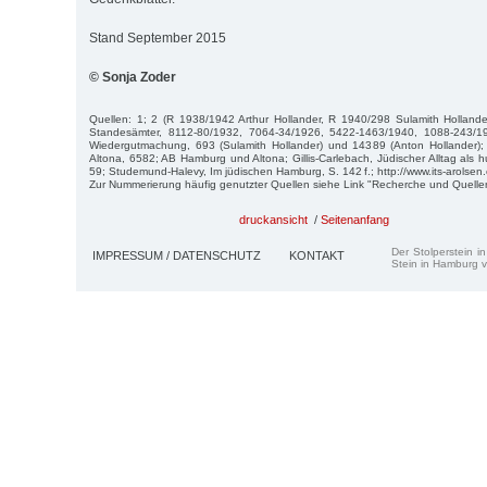
Stand September 2015
© Sonja Zoder
Quellen: 1; 2 (R 1938/1942 Arthur Hollander, R 1940/298 Sulamith Hollande
Standesämter, 8112-80/1932, 7064-34/1926, 5422-1463/1940, 1088-243/1
Wiedergutmachung, 693 (Sulamith Hollander) und 14389 (Anton Hollander);
Altona, 6582; AB Hamburg und Altona; Gillis-Carlebach, Jüdischer Alltag als 
59; Studemund-Halevy, Im jüdischen Hamburg, S. 142 f.; http://www.its-arolsen.
Zur Nummerierung häufig genutzter Quellen siehe Link "Recherche und Quelle
druckansicht
/
Seitenanfang
Der Stolperstein i
IMPRESSUM / DATENSCHUTZ
KONTAKT
Stein in Hamburg v