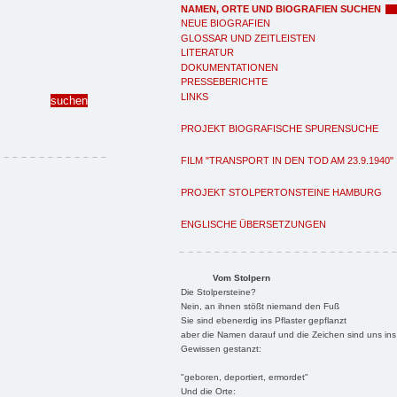
NAMEN, ORTE UND BIOGRAFIEN SUCHEN
NEUE BIOGRAFIEN
GLOSSAR UND ZEITLEISTEN
LITERATUR
DOKUMENTATIONEN
PRESSEBERICHTE
LINKS
PROJEKT BIOGRAFISCHE SPURENSUCHE
FILM "TRANSPORT IN DEN TOD AM 23.9.1940"
PROJEKT STOLPERTONSTEINE HAMBURG
ENGLISCHE ÜBERSETZUNGEN
Vom Stolpern
Die Stolpersteine?
Nein, an ihnen stößt niemand den Fuß
Sie sind ebenerdig ins Pflaster gepflanzt
aber die Namen darauf und die Zeichen sind uns ins
Gewissen gestanzt:
"geboren, deportiert, ermordet"
Und die Orte: