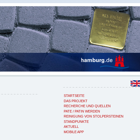
STARTSEITE
DAS PROJEKT
RECHERCHE UND QUELLEN
PATE / PATIN WERDEN
REINIGUNG VON STOLPERSTEINEN
STANDPUNKTE
AKTUELL
MOBILE APP