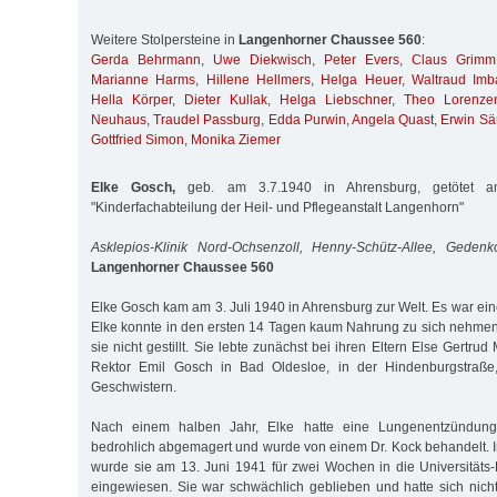
Weitere Stolpersteine in
Langenhorner Chaussee 560
:
Gerda Behrmann
,
Uwe Diekwisch
,
Peter Evers
,
Claus Grimm
Marianne Harms
,
Hillene Hellmers
,
Helga Heuer
,
Waltraud Imb
Hella Körper
,
Dieter Kullak
,
Helga Liebschner
,
Theo Lorenze
Neuhaus
,
Traudel Passburg
,
Edda Purwin
,
Angela Quast
,
Erwin Sä
Gottfried Simon
,
Monika Ziemer
Elke Gosch,
geb. am 3.7.1940 in Ahrensburg, getötet a
"Kinderfachabteilung der Heil- und Pflegeanstalt Langenhorn"
Asklepios-Klinik Nord-Ochsenzoll, Henny-Schütz-Allee, Gedenk
Langenhorner Chaussee 560
Elke Gosch kam am 3. Juli 1940 in Ahrensburg zur Welt. Es war ei
Elke konnte in den ersten 14 Tagen kaum Nahrung zu sich nehmen
sie nicht gestillt. Sie lebte zunächst bei ihren Eltern Else Gertru
Rektor Emil Gosch in Bad Oldesloe, in der Hindenburgstraß
Geschwistern.
Nach einem halben Jahr, Elke hatte eine Lungenentzündun
bedrohlich abgemagert und wurde von einem Dr. Kock behandelt. I
wurde sie am 13. Juni 1941 für zwei Wochen in die Universitäts-
eingewiesen. Sie war schwächlich geblieben und hatte sich nicht 