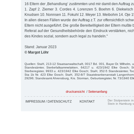
16 Eltern der ‚Behandlung‘ zustimmten und mir damit den Auftrag zu
1. Zapf 2. Ziemer 3. Cordes 4. Lorenzen 5. Boehm 6. Diekwisch
Knudsen 10. Nonnsen 11. Fokuhl 12. Meyer 13. Meibohm 14. Oje 15.
In allen diesen Fällen wurde der Auftrag z.T. zur offensichtlich sc
Eltern nicht ausgeführt. Die große Bereitwilligkeit der Eltern mußt
Referat auf der Gesundheitsbehörde den Eindruck verstärken, nic
des Kindes sozial, sondern auch legal zu handeln."
Stand: Januar 2023
© Margot Löhr
Quellen: StaH, 213-12 Staatsanwaltschaft, 0017 Bd. 001, Bayer Dr. Wilhelm, u.
Standesämter, Sterbefallsammelakten, 64217 u. 423/1942 Elke Gosch; S
Sterberegister, 9933 u. 423/1942 Elke Gosch; StaH, 352-5 Standesämter, T
Sta 1b Nr. 423 Elke Gosch; StaH, 352-8/7 Staatskrankenanstalt Langenhorn,
29296; Standesamt Ahrensburg, Krs. Storman, Geburtsregister, Nr. 73/1940 El
druckansicht
/
Seitenanfang
Der Stolperstein i
IMPRESSUM / DATENSCHUTZ
KONTAKT
Stein in Hamburg v