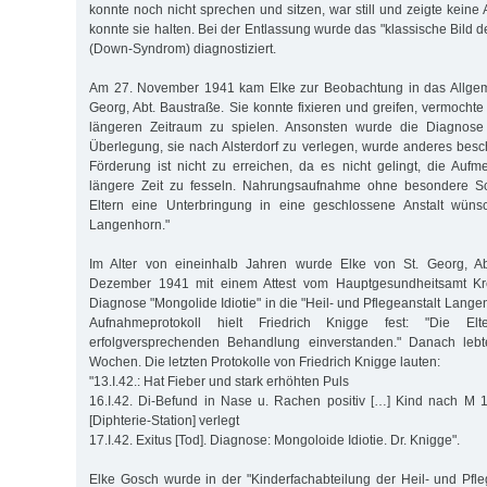
konnte noch nicht sprechen und sitzen, war still und zeigte kein
konnte sie halten. Bei der Entlassung wurde das "klassische Bild d
(Down-Syndrom) diagnostiziert.
Am 27. November 1941 kam Elke zur Beobachtung in das Allgem
Georg, Abt. Baustraße. Sie konnte fixieren und greifen, vermochte
längeren Zeitraum zu spielen. Ansonsten wurde die Diagnose 
Überlegung, sie nach Alsterdorf zu verlegen, wurde anderes besch
Förderung ist nicht zu erreichen, da es nicht gelingt, die Auf
längere Zeit zu fesseln. Nahrungsaufnahme ohne besondere Sc
Eltern eine Unterbringung in eine geschlossene Anstalt wüns
Langenhorn."
Im Alter von eineinhalb Jahren wurde Elke von St. Georg, Ab
Dezember 1941 mit einem Attest vom Hauptgesundheitsamt Kr
Diagnose "Mongolide Idiotie" in die "Heil- und Pflegeanstalt Lang
Aufnahmeprotokoll hielt Friedrich Knigge fest: "Die El
erfolgversprechenden Behandlung einverstanden." Danach lebt
Wochen. Die letzten Protokolle von Friedrich Knigge lauten:
"13.I.42.: Hat Fieber und stark erhöhten Puls
16.I.42. Di-Befund in Nase u. Rachen positiv […] Kind nach M 1
[Diphterie-Station] verlegt
17.I.42. Exitus [Tod]. Diagnose: Mongoloide Idiotie. Dr. Knigge".
Elke Gosch wurde in der "Kinderfachabteilung der Heil- und Pfl