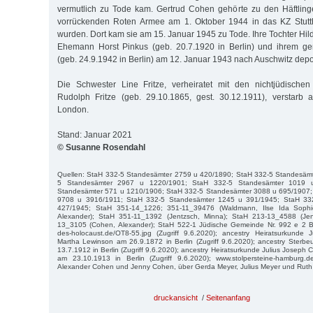
vermutlich zu Tode kam. Gertrud Cohen gehörte zu den Häftling
vorrückenden Roten Armee am 1. Oktober 1944 in das KZ Stutth
wurden. Dort kam sie am 15. Januar 1945 zu Tode. Ihre Tochter Hi
Ehemann Horst Pinkus (geb. 20.7.1920 in Berlin) und ihrem g
(geb. 24.9.1942 in Berlin) am 12. Januar 1943 nach Auschwitz depor
Die Schwester Line Fritze, verheiratet mit den nichtjüdischen
Rudolph Fritze (geb. 29.10.1865, gest. 30.12.1911), verstarb
London.
Stand: Januar 2021
© Susanne Rosendahl
Quellen: StaH 332-5 Standesämter 2759 u 420/1890; StaH 332-5 Standesäm
5 Standesämter 2967 u 1220/1901; StaH 332-5 Standesämter 1019 
Standesämter 571 u 1210/1906; StaH 332-5 Standesämter 3088 u 695/1907;
9708 u 3916/1911; StaH 332-5 Standesämter 1245 u 391/1945; StaH 33
427/1945; StaH 351-14_1226; 351-11_39476 (Waldmann, Ilse Ida Sophi
Alexander); StaH 351-11_1392 (Jentzsch, Minna); StaH 213-13_4588 (Jent
13_3105 (Cohen, Alexander); StaH 522-1 Jüdische Gemeinde Nr. 992 e 2 Band
des-holocaust.de/OT8-55.jpg (Zugriff 9.6.2020); ancestry Heiratsurkund
Martha Lewinson am 26.9.1872 in Berlin (Zugriff 9.6.2020); ancestry Ster
13.7.1912 in Berlin (Zugriff 9.6.2020); ancestry Heiratsurkunde Julius Joseph
am 23.10.1913 in Berlin (Zugriff 9.6.2020); www.stolpersteine-hamburg.
Alexander Cohen und Jenny Cohen, über Gerda Meyer, Julius Meyer und Ruth
druckansicht
/
Seitenanfang