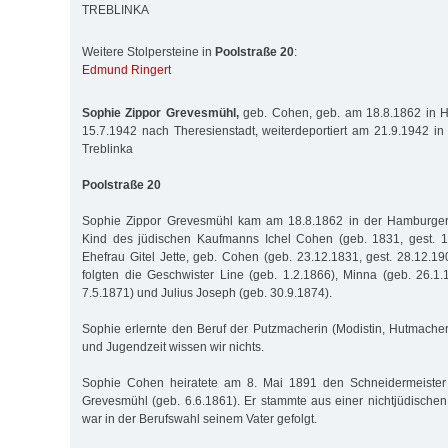
TREBLINKA
Weitere Stolpersteine in
Poolstraße 20
:
Edmund Ringert
Sophie Zippor Grevesmühl,
geb. Cohen, geb. am 18.8.1862 in H
15.7.1942 nach Theresienstadt, weiterdeportiert am 21.9.1942 in
Treblinka
Poolstraße 20
Sophie Zippor Grevesmühl kam am 18.8.1862 in der Hamburger 
Kind des jüdischen Kaufmanns Ichel Cohen (geb. 1831, gest. 
Ehefrau Gitel Jette, geb. Cohen (geb. 23.12.1831, gest. 28.12.19
folgten die Geschwister Line (geb. 1.2.1866), Minna (geb. 26.1.
7.5.1871) und Julius Joseph (geb. 30.9.1874).
Sophie erlernte den Beruf der Putzmacherin (Modistin, Hutmacheri
und Jugendzeit wissen wir nichts.
Sophie Cohen heiratete am 8. Mai 1891 den Schneidermeister
Grevesmühl (geb. 6.6.1861). Er stammte aus einer nichtjüdische
war in der Berufswahl seinem Vater gefolgt.