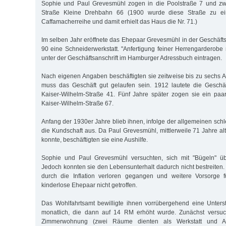
Sophie und Paul Grevesmühl zogen in die Poolstraße 7 und zwe
Straße Kleine Drehbahn 66 (1900 wurde diese Straße zu ein
Caffamacherreihe und damit erhielt das Haus die Nr. 71.)
Im selben Jahr eröffnete das Ehepaar Grevesmühl in der Geschäft
90 eine Schneiderwerkstatt. "Anfertigung feiner Herrengarderobe
unter der Geschäftsanschrift im Hamburger Adressbuch eintragen.
Nach eigenen Angaben beschäftigten sie zeitweise bis zu sechs A
muss das Geschäft gut gelaufen sein. 1912 lautete die Geschäf
Kaiser-Wilhelm-Straße 41. Fünf Jahre später zogen sie ein paa
Kaiser-Wilhelm-Straße 67.
Anfang der 1930er Jahre blieb ihnen, infolge der allgemeinen schl
die Kundschaft aus. Da Paul Grevesmühl, mittlerweile 71 Jahre al
konnte, beschäftigten sie eine Aushilfe.
Sophie und Paul Grevesmühl versuchten, sich mit "Bügeln" üb
Jedoch konnten sie den Lebensunterhalt dadurch nicht bestreiten
durch die Inflation verloren gegangen und weitere Vorsorge fü
kinderlose Ehepaar nicht getroffen.
Das Wohlfahrtsamt bewilligte ihnen vorrübergehend eine Unter
monatlich, die dann auf 14 RM erhöht wurde. Zunächst versuc
Zimmerwohnung (zwei Räume dienten als Werkstatt und A