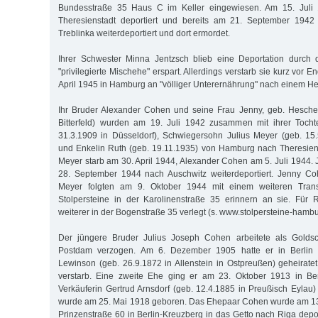
Bundesstraße 35 Haus C im Keller eingewiesen. Am 15. Juli
Theresienstadt deportiert und bereits am 21. September 1942 
Treblinka weiterdeportiert und dort ermordet.
Ihrer Schwester Minna Jentzsch blieb eine Deportation durch d
"privilegierte Mischehe" erspart. Allerdings verstarb sie kurz vor 
April 1945 in Hamburg an "völliger Unterernährung" nach einem He
Ihr Bruder Alexander Cohen und seine Frau Jenny, geb. Heschel
Bitterfeld) wurden am 19. Juli 1942 zusammen mit ihrer Toch
31.3.1909 in Düsseldorf), Schwiegersohn Julius Meyer (geb. 15
und Enkelin Ruth (geb. 19.11.1935) von Hamburg nach Theresiens
Meyer starb am 30. April 1944, Alexander Cohen am 5. Juli 1944.
28. September 1944 nach Auschwitz weiterdeportiert. Jenny C
Meyer folgten am 9. Oktober 1944 mit einem weiteren Trans
Stolpersteine in der Karolinenstraße 35 erinnern an sie. Für
weiterer in der Bogenstraße 35 verlegt (s. www.stolpersteine-hambu
Der jüngere Bruder Julius Joseph Cohen arbeitete als Gold
Postdam verzogen. Am 6. Dezember 1905 hatte er in Berlin d
Lewinson (geb. 26.9.1872 in Allenstein in Ostpreußen) geheiratet
verstarb. Eine zweite Ehe ging er am 23. Oktober 1913 in Ber
Verkäuferin Gertrud Arnsdorf (geb. 12.4.1885 in Preußisch Eylau)
wurde am 25. Mai 1918 geboren. Das Ehepaar Cohen wurde am 13
Prinzenstraße 60 in Berlin-Kreuzberg in das Getto nach Riga depo