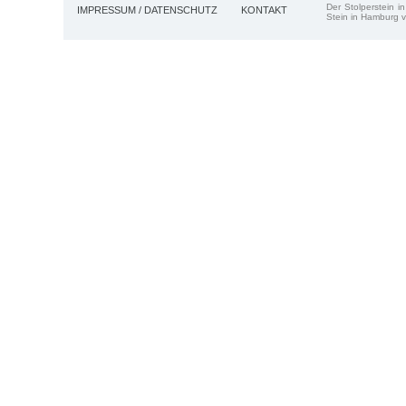
Der Stolperstein i
IMPRESSUM / DATENSCHUTZ
KONTAKT
Stein in Hamburg v