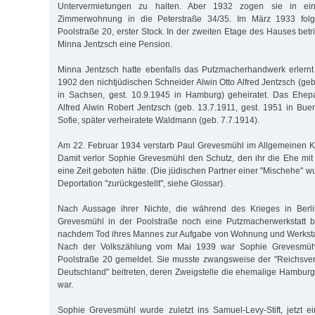
Untervermietungen zu halten. Aber 1932 zogen sie in ei
Zimmerwohnung in die Peterstraße 34/35. Im März 1933 fol
Poolstraße 20, erster Stock. In der zweiten Etage des Hauses bet
Minna Jentzsch eine Pension.
Minna Jentzsch hatte ebenfalls das Putzmacherhandwerk erler
1902 den nichtjüdischen Schneider Alwin Otto Alfred Jentzsch (ge
in Sachsen, gest. 10.9.1945 in Hamburg) geheiratet. Das Ehepa
Alfred Alwin Robert Jentzsch (geb. 13.7.1911, gest. 1951 in Buen
Sofie, später verheiratete Waldmann (geb. 7.7.1914).
Am 22. Februar 1934 verstarb Paul Grevesmühl im Allgemeinen K
Damit verlor Sophie Grevesmühl den Schutz, den ihr die Ehe mit 
eine Zeit geboten hätte. (Die jüdischen Partner einer "Mischehe" 
Deportation "zurückgestellt", siehe Glossar).
Nach Aussage ihrer Nichte, die während des Krieges in Berli
Grevesmühl in der Poolstraße noch eine Putzmacherwerkstatt be
nachdem Tod ihres Mannes zur Aufgabe von Wohnung und Werkst
Nach der Volkszählung vom Mai 1939 war Sophie Grevesmühl
Poolstraße 20 gemeldet. Sie musste zwangsweise der "Reichsver
Deutschland" beitreten, deren Zweigstelle die ehemalige Hambu
war.
Sophie Grevesmühl wurde zuletzt ins Samuel-Levy-Stift, jetzt e