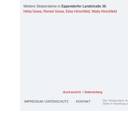
Weitere Stolpersteine in
Eppendorfer Landstraße 36
:
Hilda Gowa
,
Reneé Gowa
,
Elise Hirschfeld
,
Wally Hirschfeld
druckansicht
/
Seitenanfang
Der Stolperstein i
IMPRESSUM / DATENSCHUTZ
KONTAKT
Stein in Hamburg v