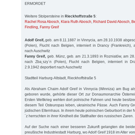
ERMORDET
Weitere Stolpersteine in
Rieckhoffstraße 5
:
Rachel Rosa Abosch
,
Klara Ruth Abosch
,
Richard David Abosch
,
Be
Findling
,
Fanny Greif
Adolf Greif,
geb. am 8.11.1887 in Vinnycia, am 28.10.1938 abges
(Polen), Flucht nach Belgien, interniert in Drancy (Frankreich),
nach Auschwitz
Fanny Greif,
geb. Münz, geb. am 21.3.1893 in Rozniatów, am 2
nach Zba˛szy´n (Polen), Flucht nach Belgien, interniert in Dr
2.9.1942 deportiert nach Auschwitz
Stadtteil Harburg-Altstadt, Rieckhoffstraße 5
Als Abraham Chaim Adolf Greif in Vinnycia (Winniza) am Bug als
geboren wurde, gehörte dieser Ort zur Donaumonarchie Österr
Ersten Weltkrieg wehten dort polnische Fahnen und heute besitze
diesem Teil Osteuropas leben, ukrainische Pässe. Auch Fanny G
jüdischen Elternhaus. In ihrem heute polnischen Geburtsort in der
´z herrschten in ihrer Kindheit die Statthalter des russischen Zaren.
Auf der Suche nach einer besseren Zukunft gelangten die beide
preußische Industriestadt Harburg, wo Adolf Greif 1918 im Alter vo