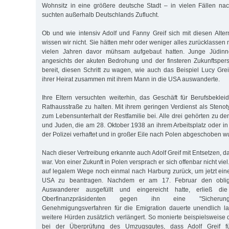
Wohnsitz in eine größere deutsche Stadt – in vielen Fällen n
suchten außerhalb Deutschlands Zuflucht.
Ob und wie intensiv Adolf und Fanny Greif sich mit diesen Alter
wissen wir nicht. Sie hätten mehr oder weniger alles zurücklassen
vielen Jahren davor mühsam aufgebaut hatten. Junge Jüdin
angesichts der akuten Bedrohung und der finsteren Zukunftspers
bereit, diesen Schritt zu wagen, wie auch das Beispiel Lucy Grei
ihrer Heirat zusammen mit ihrem Mann in die USA auswanderte.
Ihre Eltern versuchten weiterhin, das Geschäft für Berufsbekle
Rathausstraße zu halten. Mit ihrem geringen Verdienst als Stenoty
zum Lebensunterhalt der Restfamilie bei. Alle drei gehörten zu 
und Juden, die am 28. Oktober 1938 an ihrem Arbeitsplatz oder 
der Polizei verhaftet und in großer Eile nach Polen abgeschoben w
Nach dieser Vertreibung erkannte auch Adolf Greif mit Entsetzen, da
war. Von einer Zukunft in Polen versprach er sich offenbar nicht vie
auf legalem Wege noch einmal nach Harburg zurück, um jetzt ei
USA zu beantragen. Nachdem er am 17. Februar den oblig
Auswanderer ausgefüllt und eingereicht hatte, erließ die
Oberfinanzpräsidenten gegen ihn eine "Sicherung
Genehmigungsverfahren für die Emigration dauerte unendlich 
weitere Hürden zusätzlich verlängert. So monierte beispielsweise 
bei der Überprüfung des Umzugsgutes, dass Adolf Greif f