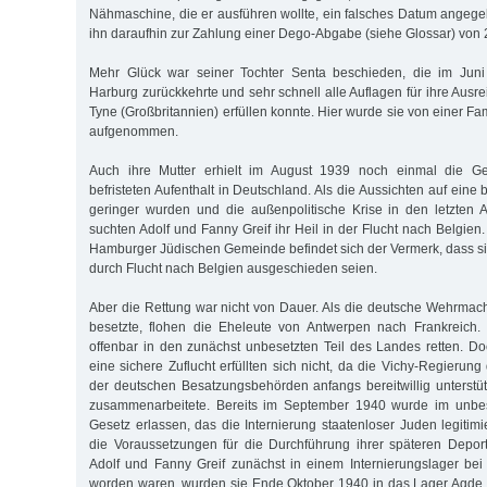
Nähmaschine, die er ausführen wollte, ein falsches Datum angegeb
ihn daraufhin zur Zahlung einer Dego-Abgabe (siehe Glossar) von
Mehr Glück war seiner Tochter Senta beschieden, die im Juni 
Harburg zurückkehrte und sehr schnell alle Auflagen für ihre Aus
Tyne (Großbritannien) erfüllen konnte. Hier wurde sie von einer 
aufgenommen.
Auch ihre Mutter erhielt im August 1939 noch einmal die G
befristeten Aufenthalt in Deutschland. Als die Aussichten auf eine
geringer wurden und die außenpolitische Krise in den letzten A
suchten Adolf und Fanny Greif ihr Heil in der Flucht nach Belgien
Hamburger Jüdischen Gemeinde befindet sich der Vermerk, dass s
durch Flucht nach Belgien ausgeschieden seien.
Aber die Rettung war nicht von Dauer. Als die deutsche Wehrmac
besetzte, flohen die Eheleute von Antwerpen nach Frankreich. 
offenbar in den zunächst unbesetzten Teil des Landes retten. D
eine sichere Zuflucht erfüllten sich nicht, da die Vichy-Regierung 
der deutschen Besatzungsbehörden anfangs bereitwillig unterstü
zusammenarbeitete. Bereits im September 1940 wurde im unbes
Gesetz erlassen, das die Internierung staatenloser Juden legitimie
die Voraussetzungen für die Durchführung ihrer späteren Depor
Adolf und Fanny Greif zunächst in einem Internierungslager bei
worden waren, wurden sie Ende Oktober 1940 in das Lager Agde 