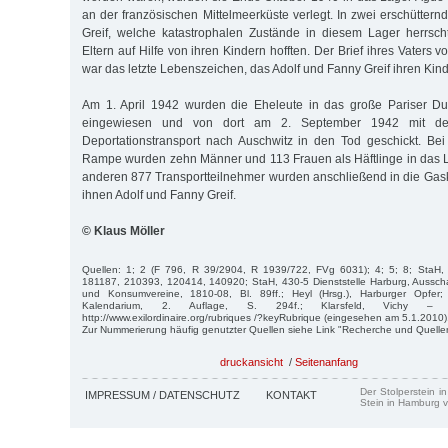
an der französischen Mittelmeerküste verlegt. In zwei erschüttern
Greif, welche katastrophalen Zustände in diesem Lager herrsch
Eltern auf Hilfe von ihren Kindern hofften. Der Brief ihres Vater
war das letzte Lebenszeichen, das Adolf und Fanny Greif ihren Kind
Am 1. April 1942 wurden die Eheleute in das große Pariser D
eingewiesen und von dort am 2. September 1942 mit dem
Deportationstransport nach Auschwitz in den Tod geschickt. Bei
Rampe wurden zehn Männer und 113 Frauen als Häftlinge in das 
anderen 877 Transportteilnehmer wurden anschließend in die Gas
ihnen Adolf und Fanny Greif.
© Klaus Möller
Quellen: 1; 2 (F 796, R 39/2904, R 1939/722, FVg 6031); 4; 5; 8; StaH, 
181187, 210393, 120414, 140920; StaH, 430-5 Dienststelle Harburg, Ausscha
und Konsumvereine, 1810-08, Bl. 89ff.; Heyl (Hrsg.), Harburger Opfer
Kalendarium, 2. Auflage, S. 294f.; Klarsfeld, Vichy – A
http://www.exilordinaire.org/rubriques /?keyRubrique (eingesehen am 5.1.2010)
Zur Nummerierung häufig genutzter Quellen siehe Link "Recherche und Quelle
druckansicht
/
Seitenanfang
Der Stolperstein i
IMPRESSUM / DATENSCHUTZ
KONTAKT
Stein in Hamburg v