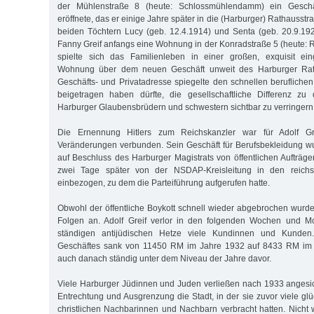
der Mühlenstraße 8 (heute: Schlossmühlendamm) ein Geschäf
eröffnete, das er einige Jahre später in die (Harburger) Rathausstra
beiden Töchtern Lucy (geb. 12.4.1914) und Senta (geb. 20.9.19
Fanny Greif anfangs eine Wohnung in der Konradstraße 5 (heute: R
spielte sich das Familienleben in einer großen, exquisit ein
Wohnung über dem neuen Geschäft unweit des Harburger Rat
Geschäfts- und Privatadresse spiegelte den schnellen beruflichen
beigetragen haben dürfte, die gesellschaftliche Differenz zu
Harburger Glaubensbrüdern und schwestern sichtbar zu verringern
Die Ernennung Hitlers zum Reichskanzler war für Adolf Grei
Veränderungen verbunden. Sein Geschäft für Berufsbekleidung w
auf Beschluss des Harburger Magistrats von öffentlichen Aufträ
zwei Tage später von der NSDAP-Kreisleitung in den reichs
einbezogen, zu dem die Par­teiführung aufgerufen hatte.
Obwohl der öffentliche Boykott schnell wieder abgebrochen wurde,
Folgen an. Adolf Greif verlor in den folgenden Wochen und M
ständigen antijüdischen Hetze viele Kundinnen und Kunden
Geschäftes sank von 11450 RM im Jahre 1932 auf 8433 RM im 
auch danach ständig unter dem Niveau der Jahre davor.
Viele Harburger Jüdinnen und Juden verließen nach 1933 anges
Entrechtung und Ausgrenzung die Stadt, in der sie zuvor viele glü
christlichen Nachbarinnen und Nachbarn verbracht hatten. Nicht 