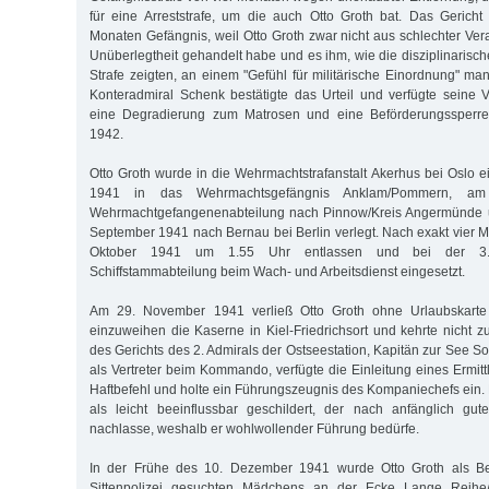
für eine Arreststrafe, um die auch Otto Groth bat. Das Gericht v
Monaten Gefängnis, weil Otto Groth zwar nicht aus schlechter Ve
Unüberlegtheit gehandelt habe und es ihm, wie die disziplinarisch
Strafe zeigten, an einem "Gefühl für militärische Einordnung" ma
Konteradmiral Schenk bestätigte das Urteil und verfügte seine Vo
eine Degradierung zum Matrosen und eine Beförderungssperre
1942.
Otto Groth wurde in die Wehrmachtstrafanstalt Akerhus bei Oslo ei
1941 in das Wehrmachtsgefängnis Anklam/Pommern, am
Wehrmachtgefangenenabteilung nach Pinnow/Kreis Angermünde u
September 1941 nach Bernau bei Berlin verlegt. Nach exakt vier 
Oktober 1941 um 1.55 Uhr entlassen und bei der 3
Schiffstammabteilung beim Wach- und Arbeitsdienst eingesetzt.
Am 29. November 1941 verließ Otto Groth ohne Urlaubskart
einzuweihen die Kaserne in Kiel-Friedrichsort und kehrte nicht z
des Gerichts des 2. Admirals der Ostseestation, Kapitän zur See So
als Vertreter beim Kommando, verfügte die Einleitung eines Ermitt
Haftbefehl und holte ein Führungszeugnis des Kompaniechefs ein. 
als leicht beeinflussbar geschildert, der nach anfänglich gut
nachlasse, weshalb er wohlwollender Führung bedürfe.
In der Frühe des 10. Dezember 1941 wurde Otto Groth als Beg
Sittenpolizei gesuchten Mädchens an der Ecke Lange Reihe/E