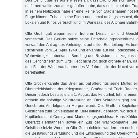
Das Gericht sah es als erwiesen an, dass Otto Groth sich daue
entfernen wollte, zumal er geäußert habe, dass es ihm bei der Tru
In seinem Notizbuch habe er eine Reihe von Städtenamen notiert, 
Frage kämen. Er hatte seine Eltern nur einmal anfangs besucht, d
Lokalen und Kinos verbracht und im Wartesaal des Altonaer Bahnho
Otto Groth galt wegen seiner früheren Disziplinar- und Gericht
vorbestraft. Das Gericht nutzte seine Entscheidungsspielräume 
verwarf den Antrag des Verteidigers auf milde Beurteilung. Es berie
Richtlinien vom 14. April 1940 und erkannte auf die Todesstrafe.
Wehrwürdigkeit aberkannt, Berufung und Revision nicht zugelass
des Gerichtsherrn zum Urteil liegt nicht vor, doch ordnete er an, d
den Fall der Wiederaufnahme des Verfahrens in der Nacht vor de
bereithalten.
Otto Groth erkannte das Urteil an, bat allerdings seine Mutter,
Oberbefehlshaber der Kriegsmarine, Großadmiral Erich Raeder, 
Dieser jedoch bestätigte am 1. August das Feldurteil, lehnte ein
ordnete die sofortige Vollstreckung an. Das Schreiben ging am
Gericht ein. Am folgenden Morgen wurde Otto Groth in Begleitu
Geistlichen zum Schießstand in Kiel-Holtenau gebracht, wo sich al
Kapitänleutnant Contny und Marinekriegsgerichtsrat Hans Köhler-K
Oberarzt Hermannsen sowie ein Zug der Wachkompanie Kiel 
Geistliche letzte Worte an Otto Groth richtete, wurden ihm noch ei
die Bestätigungsverfügung und die Entscheidung des Oberkomma