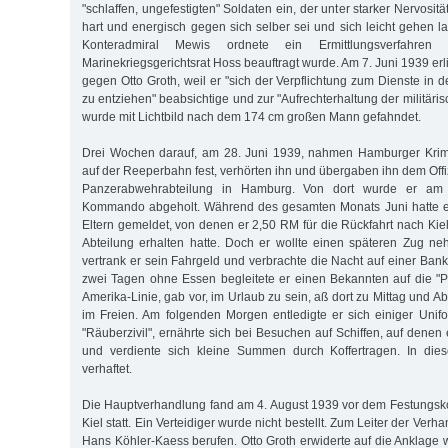
"schlaffen, ungefestigten" Soldaten ein, der unter starker Nervosit
hart und energisch gegen sich selber sei und sich leicht gehen l
Konteradmiral Mewis ordnete ein Ermittlungsverfahr
Marinekriegsgerichtsrat Hoss beauftragt wurde. Am 7. Juni 1939 erl
gegen Otto Groth, weil er "sich der Verpflichtung zum Dienste in
zu entziehen" beabsichtige und zur "Aufrechterhaltung der militär
wurde mit Lichtbild nach dem 174 cm großen Mann gefahndet.
Drei Wochen darauf, am 28. Juni 1939, nahmen Hamburger Krim
auf der Reeperbahn fest, verhörten ihn und übergaben ihn dem Offi
Panzerabwehrabteilung in Hamburg. Von dort wurde er am 
Kommando abgeholt. Während des gesamten Monats Juni hatte er 
Eltern gemeldet, von denen er 2,50 RM für die Rückfahrt nach Kie
Abteilung erhalten hatte. Doch er wollte einen späteren Zug ne
vertrank er sein Fahrgeld und verbrachte die Nacht auf einer Ban
zwei Tagen ohne Essen begleitete er einen Bekannten auf die "
Amerika-Linie, gab vor, im Urlaub zu sein, aß dort zu Mittag und A
im Freien. Am folgenden Morgen entledigte er sich einiger Unif
"Räuberzivil", ernährte sich bei Besuchen auf Schiffen, auf denen 
und verdiente sich kleine Summen durch Koffertragen. In dies
verhaftet.
Die Hauptverhandlung fand am 4. August 1939 vor dem Festungsk
Kiel statt. Ein Verteidiger wurde nicht bestellt. Zum Leiter der Ve
Hans Köhler-Kaess berufen. Otto Groth erwiderte auf die Anklage 