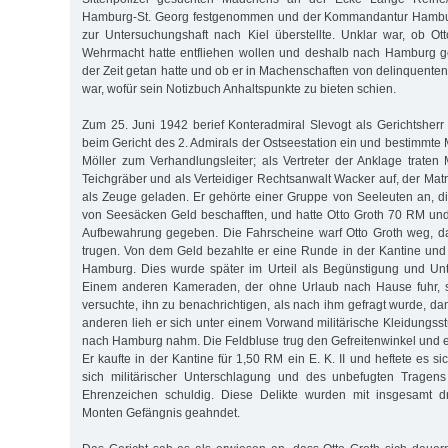
Hamburg-St. Georg festgenommen und der Kommandantur Hambur
zur Untersuchungshaft nach Kiel überstellte. Unklar war, ob Ot
Wehrmacht hatte entfliehen wollen und deshalb nach Hamburg ge
der Zeit getan hatte und ob er in Machenschaften von delinquente
war, wofür sein Notizbuch Anhaltspunkte zu bieten schien.
Zum 25. Juni 1942 berief Konteradmiral Slevogt als Gerichtsher
beim Gericht des 2. Admirals der Ostseestation ein und bestimmte 
Möller zum Verhandlungsleiter; als Vertreter der Anklage traten 
Teichgräber und als Verteidiger Rechtsanwalt Wacker auf, der Mat
als Zeuge geladen. Er gehörte einer Gruppe von Seeleuten an, di
von Seesäcken Geld beschafften, und hatte Otto Groth 70 RM und 
Aufbewahrung gegeben. Die Fahrscheine warf Otto Groth weg, da
trugen. Von dem Geld bezahlte er eine Runde in der Kantine und
Hamburg. Dies wurde später im Urteil als Begünstigung und Unt
Einem anderen Kameraden, der ohne Urlaub nach Hause fuhr, s
versuchte, ihn zu benachrichtigen, als nach ihm gefragt wurde, d
anderen lieh er sich unter einem Vorwand militärische Kleidungsst
nach Hamburg nahm. Die Feldbluse trug den Gefreitenwinkel und 
Er kaufte in der Kantine für 1,50 RM ein E. K. II und heftete es s
sich militärischer Unterschlagung und des unbefugten Tragen
Ehrenzeichen schuldig. Diese Delikte wurden mit insgesamt d
Monten Gefängnis geahndet.