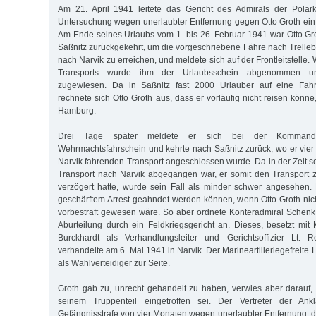
Am 21. April 1941 leitete das Gericht des Admirals der Pola
Untersuchung wegen unerlaubter Entfernung gegen Otto Groth ei
Am Ende seines Urlaubs vom 1. bis 26. Februar 1941 war Otto Gr
Saßnitz zurückgekehrt, um die vorgeschriebene Fähre nach Trelle
nach Narvik zu erreichen, und meldete sich auf der Frontleitstelle
Transports wurde ihm der Urlaubsschein abgenommen und
zugewiesen. Da in Saßnitz fast 2000 Urlauber auf eine Fahrg
rechnete sich Otto Groth aus, dass er vorläufig nicht reisen könn
Hamburg.
Drei Tage später meldete er sich bei der Kommandan
Wehrmachtsfahrschein und kehrte nach Saßnitz zurück, wo er vie
Narvik fahrenden Transport angeschlossen wurde. Da in der Zeit s
Transport nach Narvik abgegangen war, er somit den Transport zu
verzögert hatte, wurde sein Fall als minder schwer angesehen.
geschärftem Arrest geahndet werden können, wenn Otto Groth ni
vorbestraft gewesen wäre. So aber ordnete Konteradmiral Schenk 
Aburteilung durch ein Feldkriegsgericht an. Dieses, besetzt mit 
Burckhardt als Verhandlungsleiter und Gerichtsoffizier Lt. 
verhandelte am 6. Mai 1941 in Narvik. Der Marineartilleriegefreite 
als Wahlverteidiger zur Seite.
Groth gab zu, unrecht gehandelt zu haben, verwies aber darauf, d
seinem Truppenteil eingetroffen sei. Der Vertreter der Ank
Gefängnisstrafe von vier Monaten wegen unerlaubter Entfernung, de