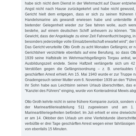
habe sich nicht dem Dienst in der Wehrmacht auf Dauer entziehe
Angst nicht nach Hause zurückgekehrt und habe nicht gewusst, 
Gericht hielt dem entgegen, dass er sich zu seinen früheren 
Handelsmarine als gewandt erwiesen habe und unterstellte i
bietender Gelegenheit wieder zur See fahren wolle, auch wen
bestehe, auf einem deutschen Schiff anheuern zu können. "Stra
Gewicht, dass der Angeklagte zu einer Zeit Fahnenflucht beging, i
besonders jederzeitige volle Einsatzbereitschaft erwartet wird"; der 
Das Gericht verurteilte Otto Groth zu acht Monaten Gefängnis; er 
Gerichtsherr verzichtete ebenfalls auf eine Berufung, so dass Ot
1939 seine Haftstrafe im Wehrmachtsgefängnis Torgau antrat, wo
Ausbildungszeit endete. Seine Haftzeit verlängerte sich um 4
Verstößen gegen die Gefängnisordnung – z. B. unerlaubtes
geschärften Arrest erhielt. Am 15. Mai 1940 wurde er zur Truppe n
Gnadengesuch seiner Mutter vom 6. November 1939 an den "Führe
ihr Sohn habe aus Leichtsinn seinen Urlaub überschritten, das e
"Kanzlei des Führers" einging, wurde von Konteradmiral Mewis abg
Otto Groth kehrte nicht in seine frühere Kompanie zurück, sonder
der Marineartillerieabteilung 511 zugewiesen und am 1
Marineartilleriegefreiten befördert. Im Juli erhielt er eine dreiwöc
er am 14. Oktober den Urlaub um eine Viertelstunde überschritt
verbüßte er drei Tage geschärften Arrest wegen einer fahrlässige
von ebenfalls 15 Minuten.