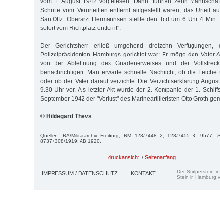
vom 1. August 1942 vorgelesen. Dann "führten zehn Mannschaft
Schritte vom Verurteilten entfernt aufgestellt waren, das Urteil
San.Offz. Oberarzt Hermannsen stellte den Tod um 6 Uhr 4 Min. 
sofort vom Richtplatz entfernt".
Der Gerichtsherr erließ umgehend dreizehn Verfügungen,
Polizeipräsidenten Hamburgs gerichtet war: Er möge den Vater 
von der Ablehnung des Gnadenerweises und der Vollstrecku
benachrichtigen. Man erwarte schnelle Nachricht, ob die Leiche 
oder ob der Vater darauf verzichte. Die Verzichtserklärung Augus
9.30 Uhr vor. Als letzter Akt wurde der 2. Kompanie der 1. Schif
September 1942 der "Verlust" des Marineartilleristen Otto Groth ge
© Hildegard Thevs
Quellen: BA/Militärarchiv Freiburg, RM 123/7448 2, 123/7455 3, 9577; 
8737+308/1919; AB 1920.
druckansicht
/
Seitenanfang
Der Stolperstein i
IMPRESSUM / DATENSCHUTZ
KONTAKT
Stein in Hamburg v