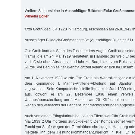
Weitere Stolpersteine in
Ausschläger Billdeich Ecke Großmannst
Wilhelm Boller
Otto Groth,
geb. 3.4.1920 in Hamburg, erschossen am 26.8.1942 in
Ausschläger Billdeich/Großmannstraße (Ausschläger Billdeich 61)
Otto Groth kam als Sohn des Zuschneiders August Groth und seiner
Harms, die am 24. Mai 1919 heirateten, in Hamburg zur Welt. Er be
verließ sie ohne Abschluss und fuhr zur See, bis er zum Reichsar
wurde. Vor Beginn seiner Wehrpflichtzeit befand er sich im Einsatz
Am 1. November 1938 wurde Otto Groth als Wehrpflichtiger zur 
dem Kommando I. Marine-Artillerie-Abteilung mit Standort
zugewiesen. Sein Kompaniechef stellte ihm am 1. Juni 1939 ein
aus, obwohl er am 22. Dezember 1938 einen Verweis w
Urlaubsüberschreitung um 4 Mi­nuten am 20. XII." erhalten und d
wegen des Verdachts der Fah­nenflucht Nachforschungen angestellt
Auch von einem Pfingsturlaub bei seinen Eltern war Otto Groth ni
Mai 1939 2 Uhr morgens zurückgekehrt. Der Kompaniechef vermut
Furcht vor Strafe wegen der Terminüberschreitung in Hamburg ode
meldete ihn dem Festungskommandanturgericht in Kiel. Er sch