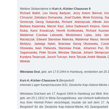
Weitere Stolpersteine in
Kurt-A.-Körber-Chaussee 9
:
Richard Bafoll
,
Leo Georg Bartyzel
,
Jerzy Antoni Biernat
,
Ur
Chrusciel
,
Zokistaco Domanska
,
Josef Dudek
,
Mirek Dziziong
,
So
Gromczyk
,
Georg Gubanska
,
Richard Jedrzejczak
,
Alfrede Jon
Barbara Karpinska
,
Marzel Keyl
,
Julius Dadewach Kinjora
,
Geno
Kluba
,
Karol Kowalczyk
,
Henrik Krolikowska
,
Richard Kuzniar
Waldemar Czeslaw Lekowski
,
Wlodzimierz Lipka
,
Julia Jan
Maciejczyk
,
Edward Stanislaw Malecka
,
Waldemar Masur
,
Veroni
Moldysz
,
Jadwiga Nykel
,
Boleslaw Georg Olszewska
,
Czes
Olzewska
,
Iwan Paliwoda
,
Stanislaw Polak
,
Johannes Puc
,
R
Saganowska
,
Peter Siczek
,
Wieslaw Staszak
,
Johann Stempczyn
Krystyna Tesarczyk
,
Juruch Turczyn
,
Irene Tylczak
,
André Wasiak
,
Wietrak
Wieslawa Grat
, geb. am 17.8.1944 in Hamburg, verstorben am 20
Kurt-A.-Körber-Chaussee 9
(Bergedorf)
ehemals Lager Kampchaussee 9/11, Deutsche Kap-Asbest-Werke
Wieslawa Grat kam am 17. August 1944 in Hamburg zur Welt. Ihre 
geb. am 25.1.1912 in Wola-Szczygielkowa, war römisch-katholisch
Aus ihrer Heimat Polen verschleppt, musste sie seit dem 17. A
Bergedorf für die Deutsche Kap-Asbest-Werke AG Zwangsarbeit l