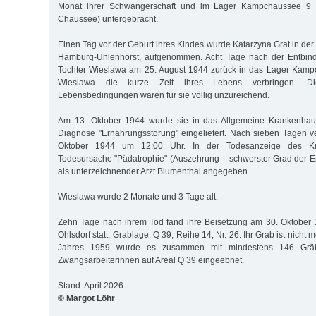
Monat ihrer Schwangerschaft und im Lager Kampchaussee 9 (h
Chaussee) untergebracht.
Einen Tag vor der Geburt ihres Kindes wurde Katarzyna Grat in der
Hamburg-Uhlenhorst, aufgenommen. Acht Tage nach der Entbind
Tochter Wieslawa am 25. August 1944 zurück in das Lager Kamp
Wieslawa die kurze Zeit ihres Lebens verbringen. D
Lebensbedingungen waren für sie völlig unzureichend.
Am 13. Oktober 1944 wurde sie in das Allgemeine Krankenhau
Diagnose "Ernährungsstörung" eingeliefert. Nach sieben Tagen ve
Oktober 1944 um 12:00 Uhr. In der Todesanzeige des Kr
Todesursache "Pädatrophie" (Auszehrung – schwerster Grad der 
als unterzeichnender Arzt Blumenthal angegeben.
Wieslawa wurde 2 Monate und 3 Tage alt.
Zehn Tage nach ihrem Tod fand ihre Beisetzung am 30. Oktober 
Ohlsdorf statt, Grablage: Q 39, Reihe 14, Nr. 26. Ihr Grab ist nicht
Jahres 1959 wurde es zusammen mit mindestens 146 Gräb
Zwangsarbeiterinnen auf Areal Q 39 eingeebnet.
Stand: April 2026
© Margot Löhr