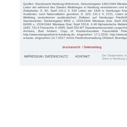
Quellen: Standesamt Hamburg-Uhlenhorst, Geburtsregister 1481/1944 Wieslaw
Listen der während des Zweiten Weltkrieges in Hamburg verstorbenen und b
Zivilarbeiter, S. 92; StaH 131-1 II, 519 Listen der 1940 in Hamburger K
Ausländer, nach Nationalitäten geordnet, S. 223; 131-1 II, 2721, Listen 
Weltkrieg verstorbenen ausländischen Zivilisten auf Hamburger Fried
Standesämter, Sterberegister 9954 u. 1524/1944 Wieslawa Grat; StaH 332
64306 u. 1524/1944 Wieslawa Grat; StaH 332-8, A 48 Alphabetische Meldek
1945, 741-4 Fotoarchiv, K 4595; StaH 352-8/7 Staatskrankenanstalt Langenho
Archives, Bad Arolsen, Copy of Krankenhausliste Frauenklinik Finke
http://www.zwangsarbeit-in-hamburg.de, eingesehen 17.2.2016; http://www.stra
w-bazie, eingesehen 10.7.2017; Archiv Friedhofsverwaltung Ohlsdorf, Beerdigu
druckansicht
/
Seitenanfang
Der Stolperstein i
IMPRESSUM / DATENSCHUTZ
KONTAKT
Stein in Hamburg v