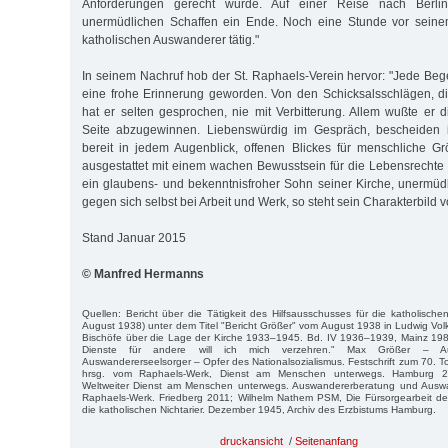
Anforderungen gerecht wurde. Auf einer Reise nach Berlin
unermüdlichen Schaffen ein Ende. Noch eine Stunde vor seine
katholischen Auswanderer tätig."
In seinem Nachruf hob der St. Raphaels-Verein hervor: "Jede Beg
eine frohe Erinnerung geworden. Von den Schicksalsschlägen, di
hat er selten gesprochen, nie mit Verbitterung. Allem wußte er d
Seite abzugewinnen. Liebenswürdig im Gespräch, bescheiden im
bereit in jedem Augenblick, offenen Blickes für menschliche G
ausgestattet mit einem wachen Bewusstsein für die Lebensrechte
ein glaubens- und bekenntnisfroher Sohn seiner Kirche, unermü
gegen sich selbst bei Arbeit und Werk, so steht sein Charakterbild 
Stand Januar 2015
© Manfred Hermanns
Quellen: Bericht über die Tätigkeit des Hilfsausschusses für die katholische
August 1938) unter dem Titel "Bericht Größer" vom August 1938 in Ludwig Volk
Bischöfe über die Lage der Kirche 1933–1945. Bd. IV 1936–1939, Mainz 19
Dienste für andere will ich mich verzehren." Max Größer – Aus
Auswandererseelsorger – Opfer des Nationalsozialismus. Festschrift zum 70. 
hrsg. vom Raphaels-Werk, Dienst am Menschen unterwegs. Hamburg 2
Weltweiter Dienst am Menschen unterwegs. Auswandererberatung und Auswa
Raphaels-Werk. Friedberg 2011; Wilhelm Nathem PSM, Die Fürsorgearbeit des
die katholischen Nichtarier. Dezember 1945, Archiv des Erzbistums Hamburg.
druckansicht
/
Seitenanfang