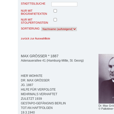
STADTTEILSUCHE
NUR MIT
BIOGRAFIETEXTEN
NUR MIT
STOLPERTONSTEIN
SORTIERUNG
zurück zur Auswahlliste
MAX GRÖSSER * 1887
Adenauerallee 41 (Hamburg-Mitte, St. Georg)
HIER WOHNTE
DR. MAX GRÖSSER
JG. 1887
HILFE FÜR VERFOLGTE
MEHRMALS VERHAFTET
ZULETZT 1939
GESTAPO-GEFÄNGNIS BERLIN
Dr. Max Grö
TOT AN HAFTFOLGEN
© Pallottine
19.3.1940