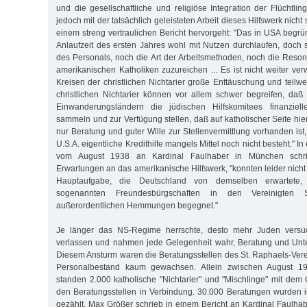
und die gesellschaftliche und religiöse Integration der Flüchtli
jedoch mit der tatsächlich geleisteten Arbeit dieses Hilfswerk nicht
einem streng vertraulichen Bericht hervorgeht: "Das in USA begrü
Anlaufzeit des ersten Jahres wohl mit Nutzen durchlaufen, doch 
des Personals, noch die Art der Arbeitsmethoden, noch die Reson
amerikanischen Katholiken zuzureichen ... Es ist nicht weiter ve
Kreisen der christlichen Nichtarier große Enttäuschung und teilwei
christlichen Nichtarier können vor allem schwer begreifen, da
Einwanderungsländern die jüdischen Hilfskomitees finanziell
sammeln und zur Verfügung stellen, daß auf katholischer Seite hie
nur Beratung und guter Wille zur Stellenvermittlung vorhanden ist
U.S.A. eigentliche Kredithilfe mangels Mittel noch nicht besteht." I
vom August 1938 an Kardinal Faulhaber in München schr
Erwartungen an das amerikanische Hilfswerk, "konnten leider nicht e
Hauptaufgabe, die Deutschland von demselben erwartete
sogenannten Freundesbürgschaften in den Vereinigten S
außerordentlichen Hemmungen begegnet."
Je länger das NS-Regime herrschte, desto mehr Juden versu
verlassen und nahmen jede Gelegenheit wahr, Beratung und Unte
Diesem Ansturm waren die Beratungsstellen des St. Raphaels-Vere
Personalbestand kaum gewachsen. Allein zwischen August 1
standen 2.000 katholische "Nichtarier" und "Mischlinge" mit dem 
den Beratungsstellen in Verbindung. 30.000 Beratungen wurden 
gezählt. Max Größer schrieb in einem Bericht an Kardinal Faulhab