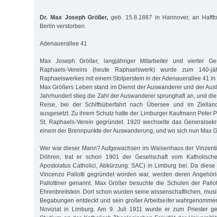
Dr. Max Joseph Größer,
geb. 15.8.1887 in Hannover, an Haftf
Berlin verstorben
Adenauerallee 41
Max Joseph Größer, langjähriger Mitarbeiter und vierter Gen
Raphaels-Vereins (heute Raphaelswerk) wurde zum 140-jä
Raphaelswerkes mit einem Stolperstein in der Adenauerallee 41 i
Max Größers Leben stand im Dienst der Auswanderer und der Aus
Jahrhundert stieg die Zahl der Auswanderer sprunghaft an, und dies
Reise, bei der Schiffsüberfahrt nach Übersee und im Ziellan
ausgesetzt. Zu ihrem Schutz hatte der Limburger Kaufmann Peter
St. Raphaels-Verein gegründet. 1920 wechselte das Generalsekr
einem der Brennpunkte der Auswanderung, und wo sich nun Max G
Wer war dieser Mann? Aufgewachsen im Waisenhaus der Vinzenti
Döhren, trat er schon 1901 der Gesellschaft vom Katholische
Apostolatus Catholici, Abkürzung: SAC) in Limburg bei. Da diese
Vincenzo Pallotti gegründet worden war, werden deren Angehör
Pallottiner genannt. Max Größer besuchte die Schulen der Pallot
Ehrenbreitstein. Dort schon wurden seine wissenschaftlichen, mus
Begabungen entdeckt und sein großer Arbeitseifer wahrgenomme
Noviziat in Limburg. Am 9. Juli 1911 wurde er zum Priester g