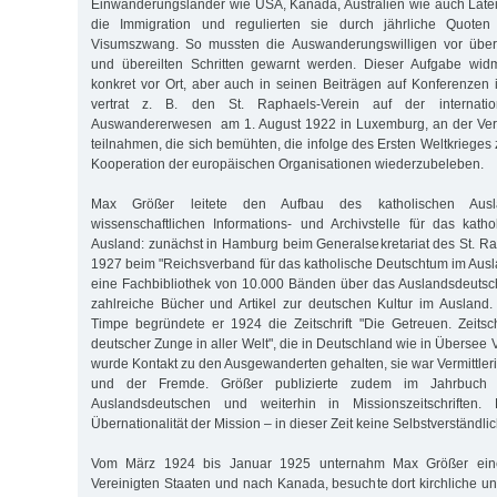
Einwanderungsländer wie USA, Kanada, Australien wie auch Late
die Immigration und regulierten sie durch jährliche Quoten
Visumszwang. So mussten die Auswanderungswilligen vor übe
und übereilten Schritten gewarnt werden. Dieser Aufgabe wid
konkret vor Ort, aber auch in seinen Beiträgen auf Konferenzen 
vertrat z. B. den St. Raphaels-Verein auf der internatio
Auswandererwesen am 1. August 1922 in Luxemburg, an der Vert
teilnahmen, die sich bemühten, die infolge des Ersten Weltkrie
Kooperation der europäischen Organisationen wiederzubeleben.
Max Größer leitete den Aufbau des katholischen Auslan
wissenschaftlichen Informations- und Archivstelle für das kat
Ausland: zunächst in Hamburg beim Generalsekretariat des St. R
1927 beim "Reichsverband für das katholische Deutschtum im Ausla
eine Fachbibliothek von 10.000 Bänden über das Auslandsdeutsc
zahlreiche Bücher und Artikel zur deutschen Kultur im Auslan
Timpe begründete er 1924 die Zeitschrift "Die Getreuen. Zeitschr
deutscher Zunge in aller Welt", die in Deutschland wie in Übersee V
wurde Kontakt zu den Ausgewanderten gehalten, sie war Vermittler
und der Fremde. Größer publizierte zudem im Jahrbuch f
Auslandsdeutschen und weiterhin in Missionszeitschriften. 
Übernationalität der Mission – in dieser Zeit keine Selbstverständlic
Vom März 1924 bis Januar 1925 unternahm Max Größer eine 
Vereinigten Staaten und nach Kanada, besuchte dort kirchliche un