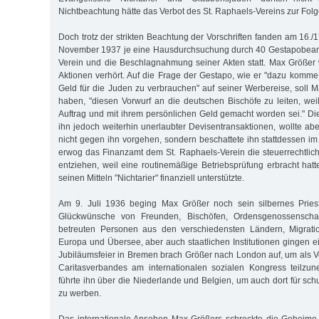
Nichtbeachtung hätte das Verbot des St. Raphaels-Vereins zur Folg
Doch trotz der strikten Beachtung der Vorschriften fanden am 16.
November 1937 je eine Hausdurchsuchung durch 40 Gestapobeam
Verein und die Beschlagnahmung seiner Akten statt. Max Größer
Aktionen verhört. Auf die Frage der Gestapo, wie er "dazu komm
Geld für die Juden zu verbrauchen" auf seiner Werbereise, soll 
haben, "diesen Vorwurf an die deutschen Bischöfe zu leiten, wei
Auftrag und mit ihrem persönlichen Geld gemacht worden sei." Di
ihn jedoch weiterhin unerlaubter Devisentransaktionen, wollte ab
nicht gegen ihn vorgehen, sondern beschattete ihn stattdessen im
erwog das Finanzamt dem St. Raphaels-Verein die steuerrechtlic
entziehen, weil eine routinemäßige Betriebsprüfung erbracht hatt
seinen Mitteln "Nichtarier" finanziell unterstützte.
Am 9. Juli 1936 beging Max Größer noch sein silbernes Pries
Glückwünsche von Freunden, Bischöfen, Ordensgenossenschaften
betreuten Personen aus den verschiedensten Ländern, Migrati
Europa und Übersee, aber auch staatlichen Institutionen gingen e
Jubiläumsfeier in Bremen brach Größer nach London auf, um als V
Caritasverbandes am internationalen sozialen Kongress teilzu
führte ihn über die Niederlande und Belgien, um auch dort für sc
zu werben.