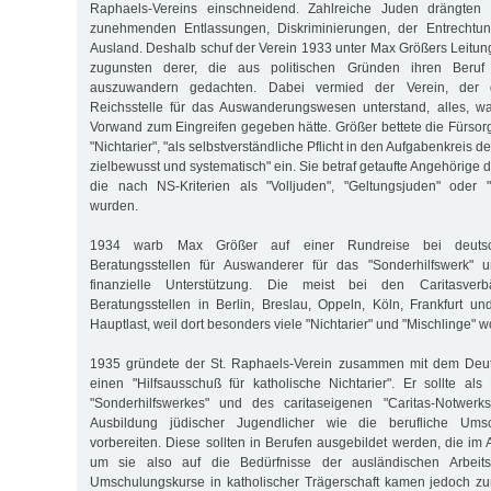
Raphaels-Vereins einschneidend. Zahlreiche Juden drängten 
zunehmenden Entlassungen, Diskriminierungen, der Entrechtun
Ausland. Deshalb schuf der Verein 1933 unter Max Größers Leitung
zugunsten derer, die aus politischen Gründen ihren Beruf
auszuwandern gedachten. Dabei vermied der Verein, der d
Reichsstelle für das Auswanderungswesen unterstand, alles, 
Vorwand zum Eingreifen gegeben hätte. Größer bettete die Fürsorg
"Nichtarier", "als selbstverständliche Pflicht in den Aufgabenkreis 
zielbewusst und systematisch" ein. Sie betraf getaufte Angehörige d
die nach NS-Kriterien als "Volljuden", "Geltungsjuden" oder "
wurden.
1934 warb Max Größer auf einer Rundreise bei deuts
Beratungsstellen für Auswanderer für das "Sonderhilfswerk" 
finanzielle Unterstützung. Die meist bei den Caritasverb
Beratungsstellen in Berlin, Breslau, Oppeln, Köln, Frankfurt 
Hauptlast, weil dort besonders viele "Nichtarier" und "Mischlinge" 
1935 gründete der St. Raphaels-Verein zusammen mit dem Deut
einen "Hilfsausschuß für katholische Nichtarier". Er sollte al
"Sonderhilfswerkes" und des caritaseigenen "Caritas-Notwerk
Ausbildung jüdischer Jugendlicher wie die berufliche Ums
vorbereiten. Diese sollten in Berufen ausgebildet werden, die im
um sie also auf die Bedürfnisse der ausländischen Arbeitsm
Umschulungskurse in katholischer Trägerschaft kamen jedoch zu