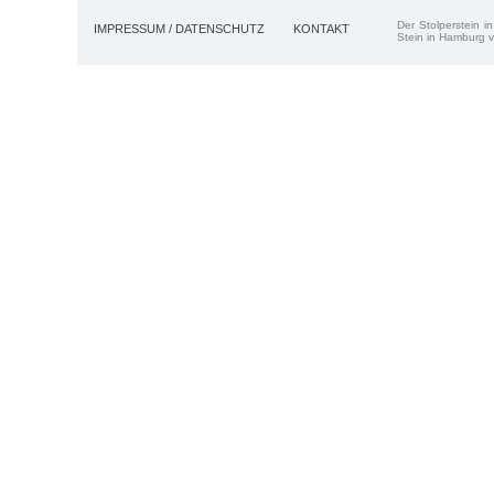
Der Stolperstein i
IMPRESSUM / DATENSCHUTZ
KONTAKT
Stein in Hamburg v