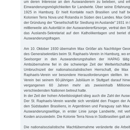
um deren Interesse an den Auswanderern zu beleben, und erk
Einwanderungsmöglichkeiten für Landwirte. Über seine Erfahrunge
1925 in Hamburg. Er hielt Kontakte nach Brasilien und half b
Kolonien Terra Nova und Rolandia in Süden des Landes. Max Grö
der Gründung der "Gesellschaft für Siedlung im Auslande" 1931 in Be
mittlerweile als Autorität in der Auswandererfürsorge, vertrat den 
das Auslands-Sekretariat auf den Katholikentagen und beriet d
Auswanderungsfragen.
Am 10. Oktober 1930 übernahm Max Größer als Nachfolger Geor
des Generalsekretärs beim St. Raphaels-Verein in Hamburg, wo er
Seelsorger in den Auswanderungshallen der HAPAG täti
Amtsübernahme fiel in die schwierige Zeit der Weltwirtschafts
Umbruchszeit der nationalsozialistischen Herrschaft, die Ma
Raphaels-Verein vor besondere Herausforderungen stellten. Im
Verein bei seinem 60-jährigen Jubiläum in Stuttgart darauf hin
vergangenen 60 Jahren mehr als zweieinhalb Million
verschiedensten Nationen betreut hatte.
In der Zeit der hohen Arbeitslosigkeit stieg auch die Zahl der A
Der St. Raphaels-Verein wandte sich verstärkt den Fragen der A
den Südstaaten Brasiliens, in Argentinien und Paraguay sah Max
Auswanderungswillige, in erster Linie junge Landwirte, mit ve
Kosten anzusiedeln. Die Kolonie Terra Nova in Südbrasilien galt al
Die nationalsozialistische Machtübernahme veränderte die Arbe