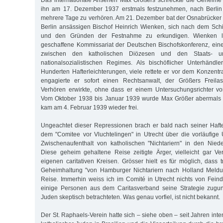
Das internationale Ansehen Max Größers schreckte die Geheime S
ihn am 17. Dezember 1937 erstmals festzunehmen, nach Berlin 
mehrere Tage zu verhören. Am 21. Dezember bat der Osnabrücker 
Berlin ansässigen Bischof Heinrich Wienken, sich nach dem Sch
und den Gründen der Festnahme zu erkundigen. Wienken l
geschaffene Kommissariat der Deutschen Bischofskonferenz, eine 
zwischen den katholischen Diözesen und den Staats- un
nationalsozialistischen Regimes. Als bischöflicher Unterhändl
Hunderten Hafterleichterungen, viele rettete er vor dem Konzentr
engagierte er sofort einen Rechtsanwalt, der Größers Freila
Verhören erwirkte, ohne dass er einem Untersuchungsrichter vo
Vom Oktober 1938 bis Januar 1939 wurde Max Größer abermals in
kam am 4. Februar 1939 wieder frei.
Ungeachtet dieser Repressionen brach er bald nach seiner Haft
dem "Comitee vor Vluchtelingen" in Utrecht über die vorläufig
Zwischenaufenthalt von katholischen "Nichtariern" in den Nied
Diese geheim gehaltene Reise zeitigte Ärger, vielleicht gar 
eigenen caritativen Kreisen. Grösser hielt es für möglich, dass 
Geheimhaltung "von Hamburger Nichtariern nach Holland Meldu
Reise. Immerhin weiss ich im Comité in Utrecht nichts von Feinde
einige Personen aus dem Caritasverband seine Strategie zugun
Juden skeptisch betrachteten. Was genau vorfiel, ist nicht bekannt.
Der St. Raphaels-Verein hatte sich – siehe oben – seit Jahren int