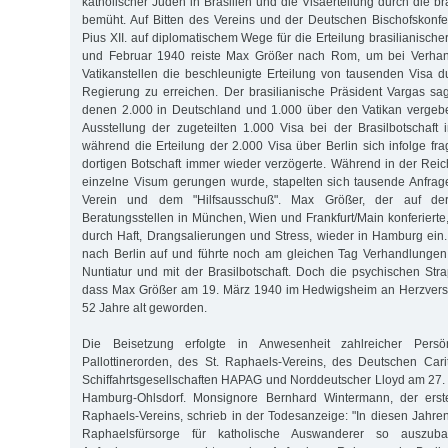
katholischer Juden in Brasilien und die Visaerteilung durch die b
bemüht. Auf Bitten des Vereins und der Deutschen Bischofskonfe
Pius XII. auf diplomatischem Wege für die Erteilung brasilianischer
und Februar 1940 reiste Max Größer nach Rom, um bei Verhan
Vatikanstellen die beschleunigte Erteilung von tausenden Visa du
Regierung zu erreichen. Der brasilianische Präsident Vargas sa
denen 2.000 in Deutschland und 1.000 über den Vatikan vergebe
Ausstellung der zugeteilten 1.000 Visa bei der Brasilbotschaft i
während die Erteilung der 2.000 Visa über Berlin sich infolge fr
dortigen Botschaft immer wieder verzögerte. Während in der Rei
einzelne Visum gerungen wurde, stapelten sich tausende Anfrag
Verein und dem "Hilfsausschuß". Max Größer, der auf de
Beratungsstellen in München, Wien und Frankfurt/Main konferierte,
durch Haft, Drangsalierungen und Stress, wieder in Hamburg ein
nach Berlin auf und führte noch am gleichen Tag Verhandlungen
Nuntiatur und mit der Brasilbotschaft. Doch die psychischen St
dass Max Größer am 19. März 1940 im Hedwigsheim an Herzversa
52 Jahre alt geworden.
Die Beisetzung erfolgte in Anwesenheit zahlreicher Persö
Pallottinerorden, des St. Raphaels-Vereins, des Deutschen Car
Schiffahrtsgesellschaften HAPAG und Norddeutscher Lloyd am 27.
Hamburg-Ohlsdorf. Monsignore Bernhard Wintermann, der erste
Raphaels-Vereins, schrieb in der Todesanzeige: "In diesen Jahren
Raphaelsfürsorge für katholische Auswanderer so auszub