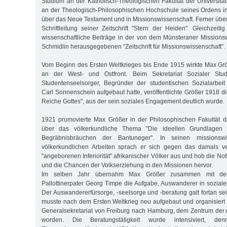
Studium an der Katholisch-Theologischen Fakultät der Universit
an der Theologisch-Philosophischen Hochschule seines Ordens i
über das Neue Testament und in Missionswissenschaft. Ferner über
Schriftleitung seiner Zeitschrift "Stern der Heiden". Gleichzeitig
wissenschaftliche Beiträge in der von dem Münsteraner Missions
Schmidlin herausgegebenen "Zeitschrift für Missionswissenschaft".
Vom Beginn des Ersten Weltkrieges bis Ende 1915 wirkte Max Größ
an der West- und Ostfront. Beim Sekretariat Sozialer Stud
Studentenseelsorger, Begründer der studentischen Sozialarbeit
Carl Sonnenschein aufgebaut hatte, veröffentlichte Größer 1918 die 
Reiche Gottes", aus der sein soziales Engagement deutlich wurde.
1921 promovierte Max Größer in der Philosophischen Fakultät de
über das völkerkundliche Thema "Die ideellen Grundlagen
Begräbnisbräuchen der Bantuneger". In seinen missionswis
völkerkundlichen Arbeiten sprach er sich gegen das damals ver
"angeborenen Inferiorität" afrikanischer Völker aus und hob die No
und die Chancen der Volkserziehung in den Missionen hervor.
Im selben Jahr übernahm Max Größer zusammen mit de
Pallottinerpater Georg Timpe die Aufgabe, Auswanderer in soziale
Der Auswandererfürsorge, -seelsorge und -beratung galt fortan sei
musste nach dem Ersten Weltkrieg neu aufgebaut und organisier
Generalsekretariat von Freiburg nach Hamburg, dem Zentrum der
worden. Die Beratungstätigkeit wurde intensiviert, denn