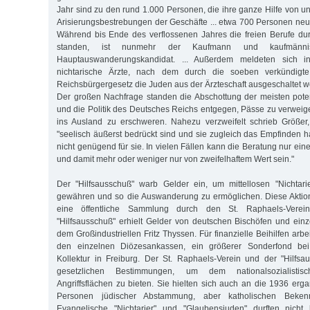
Jahr sind zu den rund 1.000 Personen, die ihre ganze Hilfe von un
Arisierungsbestrebungen der Geschäfte ... etwa 700 Personen neu
Während bis Ende des verflossenen Jahres die freien Berufe du
standen, ist nunmehr der Kaufmann und kaufmännis
Hauptauswanderungskandidat. ... Außerdem meldeten sich in
nichtarische Ärzte, nach dem durch die soeben verkündigt
Reichsbürgergesetz die Juden aus der Ärzteschaft ausgeschaltet w
Der großen Nachfrage standen die Abschottung der meisten poten
und die Politik des Deutsches Reichs entgegen, Pässe zu verwei
ins Ausland zu erschweren. Nahezu verzweifelt schrieb Größer,
"seelisch äußerst bedrückt sind und sie zugleich das Empfinden h
nicht genügend für sie. In vielen Fällen kann die Beratung nur eine
und damit mehr oder weniger nur von zweifelhaftem Wert sein."
Der "Hilfsausschuß" warb Gelder ein, um mittellosen "Nichtari
gewähren und so die Auswanderung zu ermöglichen. Diese Aktion
eine öffentliche Sammlung durch den St. Raphaels-Verei
"Hilfsausschuß" erhielt Gelder von deutschen Bischöfen und einz
dem Großindustriellen Fritz Thyssen. Für finanzielle Beihilfen arb
den einzelnen Diözesankassen, ein größerer Sonderfond bei 
Kollektur in Freiburg. Der St. Raphaels-Verein und der "Hilfsa
gesetzlichen Bestimmungen, um dem nationalsozialisti
Angriffsflächen zu bieten. Sie hielten sich auch an die 1936 er
Personen jüdischer Abstammung, aber katholischen Bekenn
Evangelische "Nichtarier" und "Glaubensjuden" durften nicht