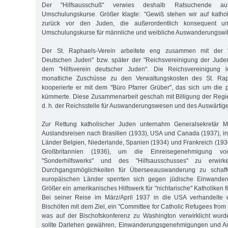
Der "Hilfsausschuß" verwies deshalb Ratsuchende auf 
Umschulungskurse. Größer klagte: "Gewiß stehen wir auf kathol
zurück vor den Juden, die außerordentlich konsequent und
Umschulungskurse für männliche und weibliche Auswanderungswill
Der St. Raphaels-Verein arbeitete eng zusammen mit der "
Deutschen Juden" bzw. später der "Reichsvereinigung der Jude
dem "Hilfsverein deutscher Juden". Die Reichsvereinigung l
monatliche Zuschüsse zu den Verwaltungskosten des St. Raph
kooperierte er mit dem "Büro Pfarrer Grüber", das sich um die 
kümmerte. Diese Zusammenarbeit geschah mit Billigung der Regier
d. h. der Reichsstelle für Auswanderungswesen und des Auswärtig
Zur Rettung katholischer Juden unternahm Generalsekretär M
Auslandsreisen nach Brasilien (1933), USA und Canada (1937), i
Länder Belgien, Niederlande, Spanien (1934) und Frankreich (19
Großbritannien (1936), um die Einreisegenehmigung vo
"Sonderhilfswerks" und des "Hilfsausschusses" zu erwir
Durchgangsmöglichkeiten für Überseeauswanderung zu schaff
europäischen Länder sperrten sich gegen jüdische Einwandere
Größer ein amerikanisches Hilfswerk für "nichtarische" Katholiken 
Bei seiner Reise im März/April 1937 in die USA verhandelte 
Bischöfen mit dem Ziel, ein "Committee for Catholic Refugees from
was auf der Bischofskonferenz zu Washington verwirklicht wurd
sollte Darlehen gewähren, Einwanderungsgenehmigungen und Arb