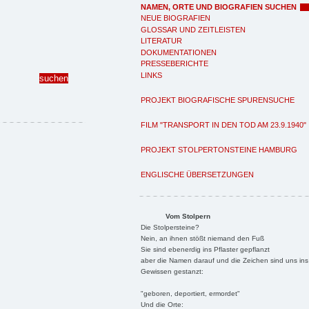
NAMEN, ORTE UND BIOGRAFIEN SUCHEN
NEUE BIOGRAFIEN
GLOSSAR UND ZEITLEISTEN
LITERATUR
DOKUMENTATIONEN
PRESSEBERICHTE
LINKS
PROJEKT BIOGRAFISCHE SPURENSUCHE
FILM "TRANSPORT IN DEN TOD AM 23.9.1940"
PROJEKT STOLPERTONSTEINE HAMBURG
ENGLISCHE ÜBERSETZUNGEN
Vom Stolpern
Die Stolpersteine?
Nein, an ihnen stößt niemand den Fuß
Sie sind ebenerdig ins Pflaster gepflanzt
aber die Namen darauf und die Zeichen sind uns ins
Gewissen gestanzt:
"geboren, deportiert, ermordet"
Und die Orte: