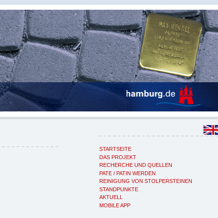
STARTSEITE
DAS PROJEKT
RECHERCHE UND QUELLEN
PATE / PATIN WERDEN
REINIGUNG VON STOLPERSTEINEN
STANDPUNKTE
AKTUELL
MOBILE APP