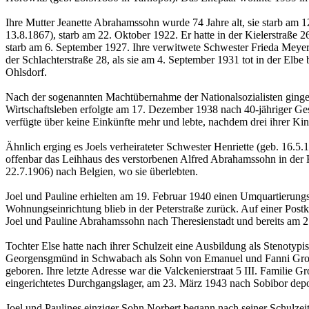
Ihre Mutter Jeanette Abrahamssohn wurde 74 Jahre alt, sie starb am 1
13.8.1867), starb am 22. Oktober 1922. Er hatte in der Kielerstraß
starb am 6. September 1927. Ihre verwitwete Schwester Frieda Meyer,
der Schlachterstraße 28, als sie am 4. September 1931 tot in der El
Ohlsdorf.
Nach der sogenannten Machtübernahme der Nationalsozialisten ging
Wirtschaftsleben erfolgte am 17. Dezember 1938 nach 40-jähriger Ge
verfügte über keine Einkünfte mehr und lebte, nachdem drei ihrer Kin
Ähnlich erging es Joels verheirateter Schwester Henriette (geb. 16.
offenbar das Leihhaus des verstorbenen Alfred Abrahamssohn in der
22.7.1906) nach Belgien, wo sie überlebten.
Joel und Pauline erhielten am 19. Februar 1940 einen Umquartierungs
Wohnungseinrichtung blieb in der Peterstraße zurück. Auf einer Postka
Joel und Pauline Abrahamssohn nach Theresienstadt und bereits am 21
Tochter Else hatte nach ihrer Schulzeit eine Ausbildung als Stenoty
Georgensgmünd in Schwabach als Sohn von Emanuel und Fanni Gros
geboren. Ihre letzte Adresse war die Valckenierstraat 5 III. Familie
eingerichtetes Durchgangslager, am 23. März 1943 nach Sobibor depo
Joel und Paulines einziger Sohn Norbert begann nach seiner Schulze