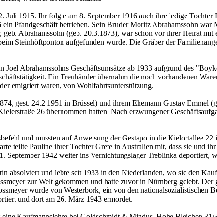
2. Juli 1915. Ihr folgte am 8. September 1916 auch ihre ledige Tochte
e 26 ein Pfandgeschäft betrieben. Sein Bruder Moritz Abrahamssohn wa
 geb. Abrahamssohn (geb. 20.3.1873), war schon vor ihrer Heirat mit e
be beim Steinhöftponton aufgefunden wurde. Die Gräber der Familienang
en Joel Abrahamssohns Geschäftsumsätze ab 1933 aufgrund des "Boyk
schäftstätigkeit. Ein Treuhänder übernahm die noch vorhandenen Ware
der emigriert waren, von Wohlfahrtsunterstützung.
5.1874, gest. 24.2.1951 in Brüssel) und ihrem Ehemann Gustav Emmel (
 Kielerstraße 26 übernommen hatten. Nach erzwungener Geschäftsaufga
befehl und mussten auf Anweisung der Gestapo in die Kielortallee 22 
rte teilte Pauline ihrer Tochter Grete in Australien mit, dass sie und
. September 1942 weiter ins Vernichtungslager Treblinka deportiert, w
pistin absolviert und lebte seit 1933 in den Niederlanden, wo sie den
smeyer zur Welt gekommen und hatte zuvor in Nürnberg gelebt. Der
 Grossmeyer wurde von Westerbork, ein von den nationalsozialistischen 
rtiert und dort am 26. März 1943 ermordet.
it eine Kaufmannslehre bei Goldschmidt & Mindus, Hohe Bleichen 31/3