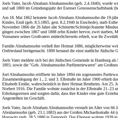
Joels Vater, Jacob Abraham Abrahamssohn (geb. 2.4.1840), wurde wi
und saß 1869 im Gründungsjahr der Esenser Genossenschaftsbank (he
Am 18. Mai 1862 heiratete Jacob Abraham Abrahamssohn die 19-jährig
Kindes, Emil (geb. 8.5.1865, gest. 8.2.1940 in Enschede), starb Es
November 1866 die 26 Jahre alte Schönette/Schöntje/Jeanette Mindus 
gingen zwischen 1867 und 1888 zehn Kinder hervor, zwei starben, Min
Vornamen seines Großvaters mütterlicherseits erhielt, war ihr Zweitält
Familie Abrahamssohn verließ ihre Heimat 1886, möglicherweise weil
Ostfriesland breitgemacht. 1890 bestand die einst stattliche Jüdische
Joels Vater meldete sich bei der Jüdischen Gemeinde in Hamburg als 
1893, sowie die "Geb. Abrahamssohn Parfümeriewaren" am Großneu
Joel Abrahamssohn eröffnete im Jahre 1894 ein sogenanntes Partieware
Zusammenlegung der 1., 2. und 3. Elbstraße im Jahre 1900 erhielt 
Elisabeth Emilie, wahrscheinlich in ihrer Heimat Bentheim. Am 25. Ju
Norbert 1916. Die Familie wohnte zunächst in der Elbstraße 21–23 un
Erholungsreisen und sorgten dafür, dass ihre Kinder eine gute Erzieh
Angestellten im Geschäft.
Joels Vater, Jacob Abraham Abrahamssohn verstarb im Alter von 66 J
Abrahamssohn (geb. 23.1.1883) aus der Großen Michaelisstraße 44 (die
Horowitz (geb. 28.5.1880 in Tarnopol). Das Ehepaar wohnte 1939 in Er