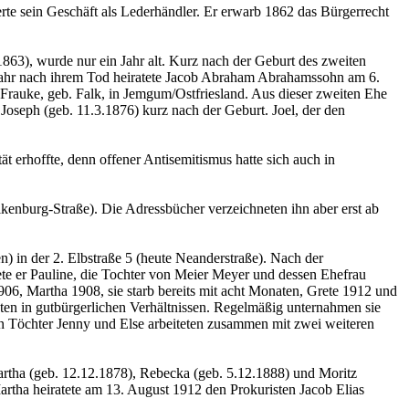
e sein Geschäft als Lederhändler. Er erwarb 1862 das Bürgerrecht
63), wurde nur ein Jahr alt. Kurz nach der Geburt des zweiten
 Jahr nach ihrem Tod heiratete Jacob Abraham Abrahamssohn am 6.
Frauke, geb. Falk, in Jemgum/Ostfriesland. Aus dieser zweiten Ehe
Joseph (geb. 11.3.1876) kurz nach der Geburt. Joel, der den
erhoffte, denn offener Antisemitismus hatte sich auch in
kenburg-Straße). Die Adressbücher verzeichneten ihn aber erst ab
n) in der 2. Elbstraße 5 (heute Neanderstraße). Nach der
te er Pauline, die Tochter von Meier Meyer und dessen Ehefrau
906, Martha 1908, sie starb bereits mit acht Monaten, Grete 1912 und
ten in gutbürgerlichen Verhältnissen. Regelmäßig unternahmen sie
ren Töchter Jenny und Else arbeiteten zusammen mit zwei weiteren
artha (geb. 12.12.1878), Rebecka (geb. 5.12.1888) und Moritz
Martha heiratete am 13. August 1912 den Prokuristen Jacob Elias