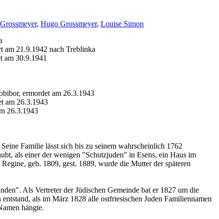
 Grossmeyer
,
Hugo Grossmeyer
,
Louise Simon
a
rt am 21.9.1942 nach Treblinka
et am 30.9.1941
obibor, ermordet am 26.3.1943
et am 26.3.1943
am 26.3.1943
Seine Familie lässt sich bis zu seinem wahrscheinlich 1762
bt, als einer der wenigen "Schutzjuden" in Esens, ein Haus im
r Regine, geb. 1809, gest. 1889, wurde die Mutter der späteren
den". Als Vertreter der Jüdischen Gemeinde bat er 1827 um die
ntstand, als im März 1828 alle ostfriesischen Juden Familiennamen
Namen hängte.