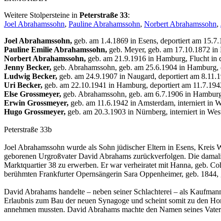
Weitere Stolpersteine in
Peterstraße 33
:
Joel Abrahamssohn
,
Pauline Abrahamssohn
,
Norbert Abrahamssohn
,
Joel Abrahamssohn,
geb. am 1.4.1869 in Esens, deportiert am 15.7.
Pauline Emilie Abrahamssohn,
geb. Meyer, geb. am 17.10.1872 in B
Norbert Abrahamssohn,
geb. am 21.9.1916 in Hamburg, Flucht in 
Jenny Becker,
geb. Abrahamssohn, geb. am 25.6.1904 in Hamburg, d
Ludwig Becker,
geb. am 24.9.1907 in Naugard, deportiert am 8.11.
Uri Becker,
geb. am 22.10.1941 in Hamburg, deportiert am 11.7.19
Else Grossmeyer,
geb. Abrahamssohn, geb. am 6.7.1906 in Hamburg, 
Erwin Grossmeyer,
geb. am 11.6.1942 in Amsterdam, interniert in 
Hugo Grossmeyer,
geb. am 20.3.1903 in Nürnberg, interniert in We
Peterstraße 33b
Joel Abrahamssohn wurde als Sohn jüdischer Eltern in Esens, Kreis Wi
geborenen Urgroßvater David Abrahams zurückverfolgen. Die damalig
Marktquartier 38 zu erwerben. Er war verheiratet mit Hanna, geb. Coh
berühmten Frankfurter Opernsängerin Sara Oppenheimer, geb. 1844, g
David Abrahams handelte – neben seiner Schlachterei – als Kaufman
Erlaubnis zum Bau der neuen Synagoge und scheint somit zu den Hon
annehmen mussten. David Abrahams machte den Namen seines Vater