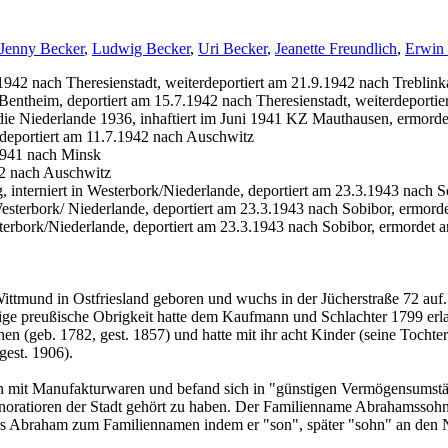
Jenny Becker
,
Ludwig Becker
,
Uri Becker
,
Jeanette Freundlich
,
Erwin
1942 nach Theresienstadt, weiterdeportiert am 21.9.1942 nach Treblink
entheim, deportiert am 15.7.1942 nach Theresienstadt, weiterdeportie
die Niederlande 1936, inhaftiert im Juni 1941 KZ Mauthausen, ermord
eportiert am 11.7.1942 nach Auschwitz
1941 nach Minsk
42 nach Auschwitz
interniert in Westerbork/Niederlande, deportiert am 23.3.1943 nach S
Westerbork/ Niederlande, deportiert am 23.3.1943 nach Sobibor, ermord
sterbork/Niederlande, deportiert am 23.3.1943 nach Sobibor, ermordet 
ttmund in Ostfriesland geboren und wuchs in der Jücherstraße 72 auf. 
e preußische Obrigkeit hatte dem Kaufmann und Schlachter 1799 erlau
en (geb. 1782, gest. 1857) und hatte mit ihr acht Kinder (seine Tochte
est. 1906).
n mit Manufakturwaren und befand sich in "günstigen Vermögensumstän
oratioren der Stadt gehört zu haben. Der Familienname Abrahamssohn e
s Abraham zum Familiennamen indem er "son", später "sohn" an den 