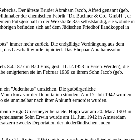
r Rebecka. Der älteste Bruder Abraham Jacob, Alfred genannt (geb.
r Mitinhaber der chemischen Fabrik "Dr. Bachner & Co., GmbH", er
inem Putzgeschäft in der Wexstraße 32a selbstständig, sie wohnte in
ehörigen befinden sich auf dem Jüdischen Friedhof Ilandkoppel in
otts" immer mehr zurück. Die endgültige Verdrängung aus dem
n, das Geschäft wurde liquidiert. Das Ehepaar Abrahamssohn
geb. 8.4.1877 in Bad Ems, gest. 11.12.1953 in Essen-Werden), die
be emigrierten sie im Februar 1939 zu ihrem Sohn Jacob (geb.
in ein "Judenhaus" umziehen. Die gutbürgerliche
 ihr Mann kurz vor der Deportation stünden. Am 15. Juli 1942 wurden
o sie unmittelbar nach ihrer Ankunft ermordet wurden.
 Kaufmann Hugo Grossmeyer heiratete. Hugo war am 20. März 1903 in
 gemeinsame Sohn Erwin wurde am 11. Juni 1942 in Amsterdam
Besatzern zwecks Deportation der niederländischen Juden
2. Am 21. August 1936 emigrierte auch er in die Niederlande, wo er