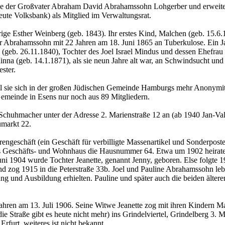
e der Großvater Abraham David Abrahamssohn Lohgerber und erweitert
ute Volksbank) als Mitglied im Verwaltungsrat.
e Esther Weinberg (geb. 1843). Ihr erstes Kind, Malchen (geb. 15.6.18
ther Abrahamssohn mit 22 Jahren am 18. Juni 1865 an Tuberkulose. Ein
(geb. 26.11.1840), Tochter des Joel Israel Mindus und dessen Ehefrau 
na (geb. 14.1.1871), als sie neun Jahre alt war, an Schwindsucht und 
ester.
 sie sich in der großen Jüdischen Gemeinde Hamburgs mehr Anonymität 
 Gemeinde in Esens nur noch aus 89 Mitgliedern.
Schuhmacher unter der Adresse 2. Marienstraße 12 an (ab 1940 Jan-Val
markt 22.
ngeschäft (ein Geschäft für verbilligte Massenartikel und Sonderposte
das Geschäfts- und Wohnhaus die Hausnummer 64. Etwa um 1902 heirate
ni 1904 wurde Tochter Jeanette, genannt Jenny, geboren. Else folgte 1
d zog 1915 in die Peterstraße 33b. Joel und Pauline Abrahamssohn leb
ung und Ausbildung erhielten. Pauline und später auch die beiden älte
ahren am 13. Juli 1906. Seine Witwe Jeanette zog mit ihren Kindern M
 Straße gibt es heute nicht mehr) ins Grindelviertel, Grindelberg 3. 
furt, weiteres ist nicht bekannt.