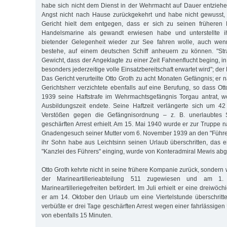
habe sich nicht dem Dienst in der Wehrmacht auf Dauer entziehe
Angst nicht nach Hause zurückgekehrt und habe nicht gewusst, 
Gericht hielt dem entgegen, dass er sich zu seinen früheren 
Handelsmarine als gewandt erwiesen habe und unterstellte i
bietender Gelegenheit wieder zur See fahren wolle, auch wen
bestehe, auf einem deutschen Schiff anheuern zu können. "Stra
Gewicht, dass der Angeklagte zu einer Zeit Fahnenflucht beging, i
besonders jederzeitige volle Einsatzbereitschaft erwartet wird"; der 
Das Gericht verurteilte Otto Groth zu acht Monaten Gefängnis; er 
Gerichtsherr verzichtete ebenfalls auf eine Berufung, so dass Ot
1939 seine Haftstrafe im Wehrmachtsgefängnis Torgau antrat, wo
Ausbildungszeit endete. Seine Haftzeit verlängerte sich um 4
Verstößen gegen die Gefängnisordnung – z. B. unerlaubtes
geschärften Arrest erhielt. Am 15. Mai 1940 wurde er zur Truppe n
Gnadengesuch seiner Mutter vom 6. November 1939 an den "Führe
ihr Sohn habe aus Leichtsinn seinen Urlaub überschritten, das e
"Kanzlei des Führers" einging, wurde von Konteradmiral Mewis abg
Otto Groth kehrte nicht in seine frühere Kompanie zurück, sonder
der Marineartillerieabteilung 511 zugewiesen und am 1
Marineartilleriegefreiten befördert. Im Juli erhielt er eine dreiwöc
er am 14. Oktober den Urlaub um eine Viertelstunde überschritt
verbüßte er drei Tage geschärften Arrest wegen einer fahrlässige
von ebenfalls 15 Minuten.