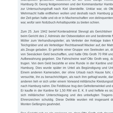
Hamburg-St. Georg festgenommen und der Kommandantur Hambur
zur Untersuchungshaft nach Kiel überstellte. Unklar war, ob Ot
Wehrmacht hatte entfliehen wollen und deshalb nach Hamburg ge
der Zeit getan hatte und ob er in Machenschaften von delinquente
war, wofür sein Notizbuch Anhaltspunkte zu bieten schien.
Zum 25. Juni 1942 berief Konteradmiral Slevogt als Gerichtsher
beim Gericht des 2. Admirals der Ostseestation ein und bestimmte 
Möller zum Verhandlungsleiter; als Vertreter der Anklage traten 
Teichgräber und als Verteidiger Rechtsanwalt Wacker auf, der Mat
als Zeuge geladen. Er gehörte einer Gruppe von Seeleuten an, di
von Seesäcken Geld beschafften, und hatte Otto Groth 70 RM und 
Aufbewahrung gegeben. Die Fahrscheine warf Otto Groth weg, da
trugen. Von dem Geld bezahlte er eine Runde in der Kantine und
Hamburg. Dies wurde später im Urteil als Begünstigung und Unt
Einem anderen Kameraden, der ohne Urlaub nach Hause fuhr, s
versuchte, ihn zu benachrichtigen, als nach ihm gefragt wurde, d
anderen lieh er sich unter einem Vorwand militärische Kleidungsst
nach Hamburg nahm. Die Feldbluse trug den Gefreitenwinkel und 
Er kaufte in der Kantine für 1,50 RM ein E. K. II und heftete es s
sich militärischer Unterschlagung und des unbefugten Tragen
Ehrenzeichen schuldig. Diese Delikte wurden mit insgesamt d
Monten Gefängnis geahndet.