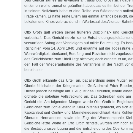
Das Gericht sah es als erwiesen an, dass Otto Groth sich daue
entfernen wollte, zumal er geäußert habe, dass es ihm bei der Tru
In seinem Notizbuch habe er eine Reihe von Städtenamen notiert, 
Frage kämen. Er hatte seine Eltern nur einmal anfangs besucht, d
Lokalen und Kinos verbracht und im Wartesaal des Altonaer Bahnho
Otto Groth galt wegen seiner früheren Disziplinar- und Gericht
vorbestraft. Das Gericht nutzte seine Entscheidungsspielräume 
verwarf den Antrag des Verteidigers auf milde Beurteilung. Es berie
Richtlinien vom 14. April 1940 und erkannte auf die Todesstrafe.
Wehrwürdigkeit aberkannt, Berufung und Revision nicht zugelass
des Gerichtsherrn zum Urteil liegt nicht vor, doch ordnete er an, d
den Fall der Wiederaufnahme des Verfahrens in der Nacht vor de
bereithalten.
Otto Groth erkannte das Urteil an, bat allerdings seine Mutter,
Oberbefehlshaber der Kriegsmarine, Großadmiral Erich Raeder, 
Dieser jedoch bestätigte am 1. August das Feldurteil, lehnte ein
ordnete die sofortige Vollstreckung an. Das Schreiben ging am
Gericht ein. Am folgenden Morgen wurde Otto Groth in Begleitu
Geistlichen zum Schießstand in Kiel-Holtenau gebracht, wo sich al
Kapitänleutnant Contny und Marinekriegsgerichtsrat Hans Köhler-K
Oberarzt Hermannsen sowie ein Zug der Wachkompanie Kiel 
Geistliche letzte Worte an Otto Groth richtete, wurden ihm noch ei
die Bestätigungsverfügung und die Entscheidung des Oberkomma