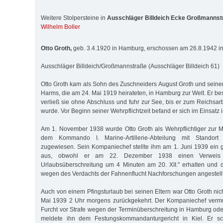
Weitere Stolpersteine in
Ausschläger Billdeich Ecke Großmannst
Wilhelm Boller
Otto Groth,
geb. 3.4.1920 in Hamburg, erschossen am 26.8.1942 in
Ausschläger Billdeich/Großmannstraße (Ausschläger Billdeich 61)
Otto Groth kam als Sohn des Zuschneiders August Groth und seiner
Harms, die am 24. Mai 1919 heirateten, in Hamburg zur Welt. Er be
verließ sie ohne Abschluss und fuhr zur See, bis er zum Reichsar
wurde. Vor Beginn seiner Wehrpflichtzeit befand er sich im Einsatz
Am 1. November 1938 wurde Otto Groth als Wehrpflichtiger zur 
dem Kommando I. Marine-Artillerie-Abteilung mit Standort
zugewiesen. Sein Kompaniechef stellte ihm am 1. Juni 1939 ein
aus, obwohl er am 22. Dezember 1938 einen Verweis w
Urlaubsüberschreitung um 4 Mi­nuten am 20. XII." erhalten und d
wegen des Verdachts der Fah­nenflucht Nachforschungen angestellt
Auch von einem Pfingsturlaub bei seinen Eltern war Otto Groth ni
Mai 1939 2 Uhr morgens zurückgekehrt. Der Kompaniechef vermut
Furcht vor Strafe wegen der Terminüberschreitung in Hamburg ode
meldete ihn dem Festungskommandanturgericht in Kiel. Er sch