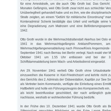
für eine Arreststrafe, um die auch Otto Groth bat. Das Gericht v
Monaten Gefängnis, weil Otto Groth zwar nicht aus schlechter Ve
Unüberlegtheit gehandelt habe und es ihm, wie die disziplinarisch
Strafe zeigten, an einem "Gefühl für militärische Einordnung" ma
Konteradmiral Schenk bestätigte das Urteil und verfügte seine Vo
eine Degradierung zum Matrosen und eine Beförderungssperre
1942.
Otto Groth wurde in die Wehrmachtstrafanstalt Akerhus bei Oslo ei
1941 in das Wehrmachtsgefängnis Anklam/Pommern, am
Wehrmachtgefangenenabteilung nach Pinnow/Kreis Angermünde u
September 1941 nach Bernau bei Berlin verlegt. Nach exakt vier 
Oktober 1941 um 1.55 Uhr entlassen und bei der 3
Schiffstammabteilung beim Wach- und Arbeitsdienst eingesetzt.
Am 29. November 1941 verließ Otto Groth ohne Urlaubskart
einzuweihen die Kaserne in Kiel-Friedrichsort und kehrte nicht z
des Gerichts des 2. Admirals der Ostseestation, Kapitän zur See So
als Vertreter beim Kommando, verfügte die Einleitung eines Ermitt
Haftbefehl und holte ein Führungszeugnis des Kompaniechefs ein. 
als leicht beeinflussbar geschildert, der nach anfänglich gut
nachlasse, weshalb er wohlwollender Führung bedürfe.
In der Frühe des 10. Dezember 1941 wurde Otto Groth als Beg
Sittenpolizei gesuchten Mädchens an der Ecke Lange Reihe/E