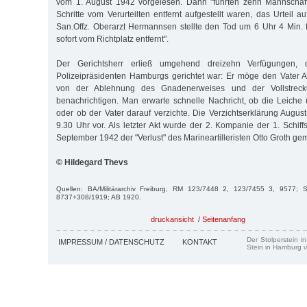
vom 1. August 1942 vorgelesen. Dann "führten zehn Mannschaft
Schritte vom Verurteilten entfernt aufgestellt waren, das Urteil
San.Offz. Oberarzt Hermannsen stellte den Tod um 6 Uhr 4 Min. 
sofort vom Richtplatz entfernt".
Der Gerichtsherr erließ umgehend dreizehn Verfügungen,
Polizeipräsidenten Hamburgs gerichtet war: Er möge den Vater 
von der Ablehnung des Gnadenerweises und der Vollstrecku
benachrichtigen. Man erwarte schnelle Nachricht, ob die Leiche 
oder ob der Vater darauf verzichte. Die Verzichtserklärung Augus
9.30 Uhr vor. Als letzter Akt wurde der 2. Kompanie der 1. Schif
September 1942 der "Verlust" des Marineartilleristen Otto Groth ge
© Hildegard Thevs
Quellen: BA/Militärarchiv Freiburg, RM 123/7448 2, 123/7455 3, 9577; 
8737+308/1919; AB 1920.
druckansicht
/
Seitenanfang
Der Stolperstein i
IMPRESSUM / DATENSCHUTZ
KONTAKT
Stein in Hamburg v