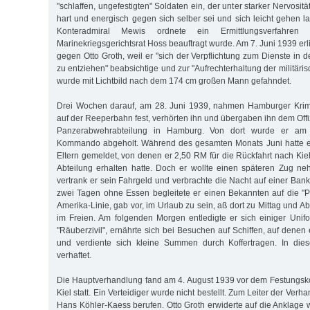
"schlaffen, ungefestigten" Soldaten ein, der unter starker Nervosit
hart und energisch gegen sich selber sei und sich leicht gehen l
Konteradmiral Mewis ordnete ein Ermittlungsverfahr
Marinekriegsgerichtsrat Hoss beauftragt wurde. Am 7. Juni 1939 erl
gegen Otto Groth, weil er "sich der Verpflichtung zum Dienste in
zu entziehen" beabsichtige und zur "Aufrechterhaltung der militär
wurde mit Lichtbild nach dem 174 cm großen Mann gefahndet.
Drei Wochen darauf, am 28. Juni 1939, nahmen Hamburger Krim
auf der Reeperbahn fest, verhörten ihn und übergaben ihn dem Offi
Panzerabwehrabteilung in Hamburg. Von dort wurde er am 
Kommando abgeholt. Während des gesamten Monats Juni hatte er 
Eltern gemeldet, von denen er 2,50 RM für die Rückfahrt nach Kie
Abteilung erhalten hatte. Doch er wollte einen späteren Zug ne
vertrank er sein Fahrgeld und verbrachte die Nacht auf einer Ban
zwei Tagen ohne Essen begleitete er einen Bekannten auf die "
Amerika-Linie, gab vor, im Urlaub zu sein, aß dort zu Mittag und A
im Freien. Am folgenden Morgen entledigte er sich einiger Unif
"Räuberzivil", ernährte sich bei Besuchen auf Schiffen, auf denen 
und verdiente sich kleine Summen durch Koffertragen. In dies
verhaftet.
Die Hauptverhandlung fand am 4. August 1939 vor dem Festungsk
Kiel statt. Ein Verteidiger wurde nicht bestellt. Zum Leiter der Ve
Hans Köhler-Kaess berufen. Otto Groth erwiderte auf die Anklage 