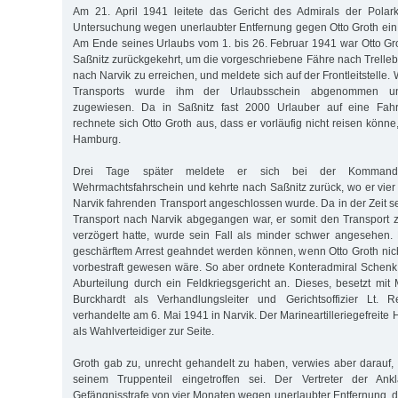
Am 21. April 1941 leitete das Gericht des Admirals der Pola
Untersuchung wegen unerlaubter Entfernung gegen Otto Groth ei
Am Ende seines Urlaubs vom 1. bis 26. Februar 1941 war Otto Gr
Saßnitz zurückgekehrt, um die vorgeschriebene Fähre nach Trelle
nach Narvik zu erreichen, und meldete sich auf der Frontleitstelle
Transports wurde ihm der Urlaubsschein abgenommen und
zugewiesen. Da in Saßnitz fast 2000 Urlauber auf eine Fahrg
rechnete sich Otto Groth aus, dass er vorläufig nicht reisen könn
Hamburg.
Drei Tage später meldete er sich bei der Kommandan
Wehrmachtsfahrschein und kehrte nach Saßnitz zurück, wo er vie
Narvik fahrenden Transport angeschlossen wurde. Da in der Zeit s
Transport nach Narvik abgegangen war, er somit den Transport zu
verzögert hatte, wurde sein Fall als minder schwer angesehen.
geschärftem Arrest geahndet werden können, wenn Otto Groth ni
vorbestraft gewesen wäre. So aber ordnete Konteradmiral Schenk 
Aburteilung durch ein Feldkriegsgericht an. Dieses, besetzt mit 
Burckhardt als Verhandlungsleiter und Gerichtsoffizier Lt. 
verhandelte am 6. Mai 1941 in Narvik. Der Marineartilleriegefreite 
als Wahlverteidiger zur Seite.
Groth gab zu, unrecht gehandelt zu haben, verwies aber darauf, d
seinem Truppenteil eingetroffen sei. Der Vertreter der Ank
Gefängnisstrafe von vier Monaten wegen unerlaubter Entfernung, de