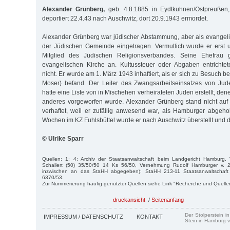
Alexander Grünberg,
geb. 4.8.1885 in Eydtkuhnen/Ostpreußen,
deportiert 22.4.43 nach Auschwitz, dort 20.9.1943 ermordet.
Alexander Grünberg war jüdischer Abstammung, aber als evangelis
der Jüdischen Gemeinde eingetragen. Vermutlich wurde er ers
Mitglied des Jüdischen Religionsverbandes. Seine Ehefrau g
evangelischen Kirche an. Kultussteuer oder Abgaben entrichte
nicht. Er wurde am 1. März 1943 inhaftiert, als er sich zu Besuch b
Moser) befand. Der Leiter des Zwangsarbeitseinsatzes von Juden
hatte eine Liste von in Mischehen verheirateten Juden erstellt, de
anderes vorgeworfen wurde. Alexander Grünberg stand nicht auf 
verhaftet, weil er zufällig anwesend war, als Hamburger abgeh
Wochen im KZ Fuhlsbüttel wurde er nach Auschwitz überstellt und d
© Ulrike Sparr
Quellen: 1; 4; Archiv der Staatsanwaltschaft beim Landgericht Hamburg, 
Schallert (50) 35/50/50 14 Ks 56/50, Vernehmung Rudolf Hamburger v. 2
inzwischen an das StaHH abgegeben): StaHH 213-11 Staatsanwaltschaft 
6370/53.
Zur Nummerierung häufig genutzter Quellen siehe Link "Recherche und Quelle
druckansicht
/
Seitenanfang
Der Stolperstein i
IMPRESSUM / DATENSCHUTZ
KONTAKT
Stein in Hamburg v