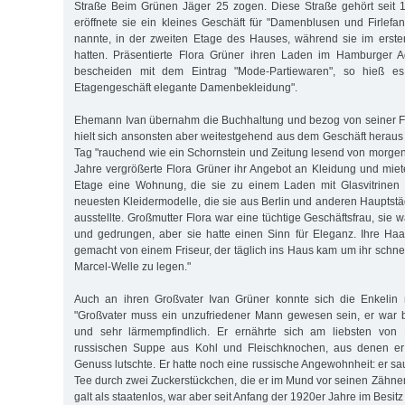
Straße Beim Grünen Jäger 25 zogen. Diese Straße gehört seit 1
eröffnete sie ein kleines Geschäft für "Damenblusen und Firlefan
nannte, in der zweiten Etage des Hauses, während sie im erst
hatten. Präsentierte Flora Grüner ihren Laden im Hamburger 
bescheiden mit dem Eintrag "Mode-Partiewaren", so hieß es
Etagengeschäft elegante Damenbekleidung".
Ehemann Ivan übernahm die Buchhaltung und bezog von seiner Fr
hielt sich ansonsten aber weitestgehend aus dem Geschäft heraus
Tag "rauchend wie ein Schornstein und Zeitung lesend von morgens
Jahre vergrößerte Flora Grüner ihr Angebot an Kleidung und miete
Etage eine Wohnung, die sie zu einem Laden mit Glasvitrinen 
neuesten Kleidermodelle, die sie aus Berlin und anderen Hauptstä
ausstellte. Großmutter Flora war eine tüchtige Geschäftsfrau, sie 
und gedrungen, aber sie hatte einen Sinn für Eleganz. Ihre Ha
gemacht von einem Friseur, der täglich ins Haus kam um ihr schn
Marcel-Welle zu legen."
Auch an ihren Großvater Ivan Grüner konnte sich die Enkelin n
"Großvater muss ein unzufriedener Mann gewesen sein, er war b
und sehr lärmempfindlich. Er ernährte sich am liebsten von B
russischen Suppe aus Kohl und Fleischknochen, aus denen er
Genuss lutschte. Er hatte noch eine russische Angewohnheit: er s
Tee durch zwei Zuckerstückchen, die er im Mund vor seinen Zähnen 
galt als staatenlos, war aber seit Anfang der 1920er Jahre im Besi