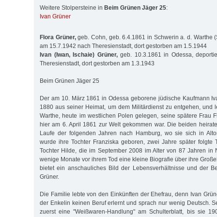
Weitere Stolpersteine in
Beim Grünen Jäger 25
:
Ivan Grüner
Flora Grüner,
geb. Cohn, geb. 6.4.1861 in Schwerin a. d. Warthe (
am 15.7.1942 nach Theresienstadt, dort gestorben am 1.5.1944
Ivan (Iwan, Ischaie) Grüner,
geb. 10.3.1861 in Odessa, deporti
Theresienstadt, dort gestorben am 1.3.1943
Beim Grünen Jäger 25
Der am 10. März 1861 in Odessa geborene jüdische Kaufmann Iva
1880 aus seiner Heimat, um dem Militärdienst zu entgehen, und le
Warthe, heute im westlichen Polen gelegen, seine spätere Frau 
hier am 6. April 1861 zur Welt gekommen war. Die beiden heirat
Laufe der folgenden Jahren nach Hamburg, wo sie sich in Alto
wurde ihre Tochter Franziska geboren, zwei Jahre später folgte 
Tochter Hilde, die im September 2008 im Alter von 87 Jahren in N
wenige Monate vor ihrem Tod eine kleine Biografie über ihre Großel
bietet ein anschauliches Bild der Lebensverhältnisse und der 
Grüner.
Die Familie lebte von den Einkünften der Ehefrau, denn Ivan Grü
der Enkelin keinen Beruf erlernt und sprach nur wenig Deutsch. S
zuerst eine "Weißwaren-Handlung" am Schulterblatt, bis sie 19