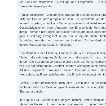
ein Pass für staatenlose Flüchtlinge und Emigranten –, der 
Deutschland ermöglichte.
Den beträchtlichen Gemeindesteuerabgaben zufolge muss Flora
Mitte der 1930er Jahre gut gelaufen sein. Die Steuerkarte, auf der
vermerkt wurden, ist auf Ivans Namen ausgestellt und liefert keiner
Geschäftstätigkeiten. Nach Aussagen der Enkelin legte Flora ih
ihrem Ehemann nicht offen dar. Dieser aber sorgte dafür, dass de
gute Ausbildung ermöglicht wurde. So wurde die ältere Tocht
Schulabschlussjahr nach London geschickt und Tochter Gertrud 
junges Mädchen ihre Mutter im Geschäft.
Das Verhältnis der Eheleute Grüner wurde als "Liebes-/Hassbe
"Jeder hatte sein eigenes Schlafzimmer und es gab nicht allzu v
ihnen." Die Beziehung verbesserte sich etwas, als Floras Halbsc
zog. Sie half nicht nur im Geschäft, sondern vermochte auch aufgr
Art das Ehepaar "in Harmonie zu halten". Den Verlust ihrer Halb
Krebs starb, hat Flora nach Angaben der Enkelin nie überwinden k
Familie Grüner beschäftigte auch eine Köchin und Haushälter
nachdem auch das Geschäft geschlossen werden musste, nicht lä
Ehepaar arbeitete.
Im August 1939 wanderte die jüngere Tochter Gertrud nach de
Mann Leo Gerson mit ihren beiden Kindern nach England aus. W