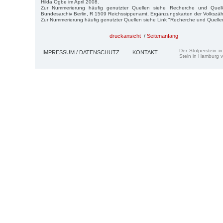
Hilda Ogbe im April 2008.
Zur Nummerierung häufig genutzter Quellen siehe Recherche und Quell
Bundesarchiv Berlin, R 1509 Reichssippenamt, Ergänzungskarten der Volkszä
Zur Nummerierung häufig genutzter Quellen siehe Link "Recherche und Quelle
druckansicht
/
Seitenanfang
Der Stolperstein i
IMPRESSUM / DATENSCHUTZ
KONTAKT
Stein in Hamburg v