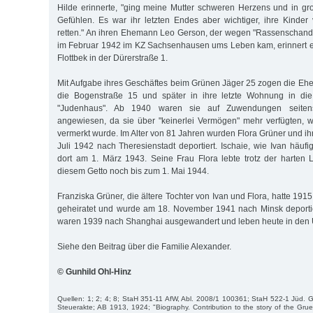
Hilde erinnerte, "ging meine Mutter schweren Herzens und in gro
Gefühlen. Es war ihr letzten Endes aber wichtiger, ihre Kinder
retten." An ihren Ehemann Leo Gerson, der wegen "Rassenschande
im Februar 1942 im KZ Sachsenhausen ums Leben kam, erinnert ei
Flottbek in der Dürerstraße 1.
Mit Aufgabe ihres Geschäftes beim Grünen Jäger 25 zogen die Ehe
die Bogenstraße 15 und später in ihre letzte Wohnung in die
"Judenhaus". Ab 1940 waren sie auf Zuwendungen seitens 
angewiesen, da sie über "keinerlei Vermögen" mehr verfügten, w
vermerkt wurde. Im Alter von 81 Jahren wurden Flora Grüner und i
Juli 1942 nach Theresienstadt deportiert. Ischaie, wie Ivan häuf
dort am 1. März 1943. Seine Frau Flora lebte trotz der harten
diesem Getto noch bis zum 1. Mai 1944.
Franziska Grüner, die ältere Tochter von Ivan und Flora, hatte 1915
geheiratet und wurde am 18. November 1941 nach Minsk deportie
waren 1939 nach Shanghai ausgewandert und leben heute in den
Siehe den Beitrag über die Familie Alexander.
© Gunhild Ohl-Hinz
Quellen: 1; 2; 4; 8; StaH 351-11 AfW, Abl. 2008/1 100361; StaH 522-1 Jüd.
Steuerakte; AB 1913, 1924; "Biography. Contribution to the story of the Gru