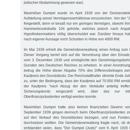
jüdischer Abstammung gewesen war).
Maximilian Gumpel wurde im April 1939 von der Devisenstelle
Aufstellung seiner Vermögensverhältnisse einzureichen. Von der 
freigestellt, denn er besaß nur ein geringes Vermögen, obwohl ih
Hammerbrookstraße 104 gehörte, welches jedoch nach Anga
Hypothekenmaklers völlig überschuldet war. Darüber hinaus ha
nach eigener Aussage noch Schulden in Höhe von 4000 RM.
Im Mai 1939 erhielt die Gemeindeverwaltung einen Antrag zum 
Dieser Vorgang berief sich auf die Verordnung über den Einsat
vom 3. Dezember 1938 und ermöglichte den Genehmigungsbehö
Gunsten des Deutschen Reiches zu erheben. In einer Anordnun
betrug die Höhe dieser Abgabe 70% des Differenzbetrages zwi
Kaufpreis des Grundstücks. Der Reichsstatthalter stimmte Ende Ju
zu, unter der Bedingung, dass der Kaufpreis auf 70.000 RM ermä
der Kaufpreis "nach Abzug der den Verkäufer anteilig treffe
Sicherungskonto eingezahlt wird, über das nur m
Oberfinanzpräsidenten verfügt werden konnte.
Maximilian Gumpel hatte also keinen finanziellen Gewinn vo
September 1939 gingen dennoch beim Oberfinanzpräsidenten zwei
auf den Verkauf des Grundstückes bezogen, und nun Forder
durchsetzen wollten. Die Gemeindeverwaltung fragte nach, ob d
entstanden seien, dass "Der Gumpel (Jude)" vom 9. April 1935 