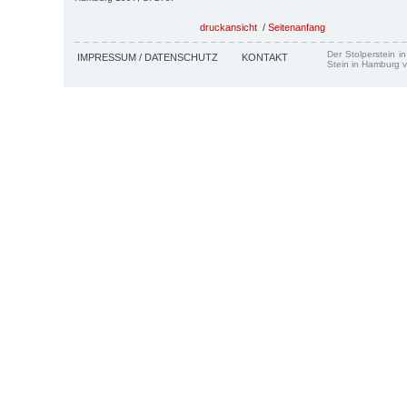
druckansicht
/
Seitenanfang
Der Stolperstein i
IMPRESSUM / DATENSCHUTZ
KONTAKT
Stein in Hamburg v