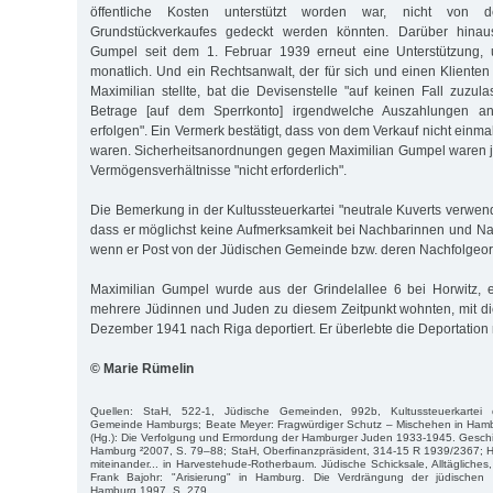
öffentliche Kosten unterstützt worden war, nicht von 
Grundstückverkaufes gedeckt werden könnten. Darüber hinau
Gumpel seit dem 1. Februar 1939 erneut eine Unterstützung
monatlich. Und ein Rechtsanwalt, der für sich und einen Klient
Maximilian stellte, bat die Devisenstelle "auf keinen Fall zuzu
Betrage [auf dem Sperrkonto] irgendwelche Auszahlungen 
erfolgen". Ein Vermerk bestätigt, dass von dem Verkauf nicht einm
waren. Sicherheitsanordnungen gegen Maximilian Gumpel waren j
Vermögensverhältnisse "nicht erforderlich".
Die Bemerkung in der Kultussteuerkartei "neutrale Kuverts verwend
dass er möglichst keine Aufmerksamkeit bei Nachbarinnen und Na
wenn er Post von der Jüdischen Gemeinde bzw. deren Nachfolgeorga
Maximilian Gumpel wurde aus der Grindelallee 6 bei Horwitz, 
mehrere Jüdinnen und Juden zu diesem Zeitpunkt wohnten, mit 
Dezember 1941 nach Riga deportiert. Er überlebte die Deportation 
© Marie Rümelin
Quellen: StaH, 522-1, Jüdische Gemeinden, 992b, Kultussteuerkartei de
Gemeinde Hamburgs; Beate Meyer: Fragwürdiger Schutz – Mischehen in Hambu
(Hg.): Die Verfolgung und Ermordung der Hamburger Juden 1933-1945. Geschi
Hamburg ²2007, S. 79–88; StaH, Oberfinanzpräsident, 314-15 R 1939/2367; Har
miteinander... in Harvestehude-Rotherbaum. Jüdische Schicksale, Alltägliche
Frank Bajohr: "Arisierung" in Hamburg. Die Verdrängung der jüdische
Hamburg 1997, S. 279.