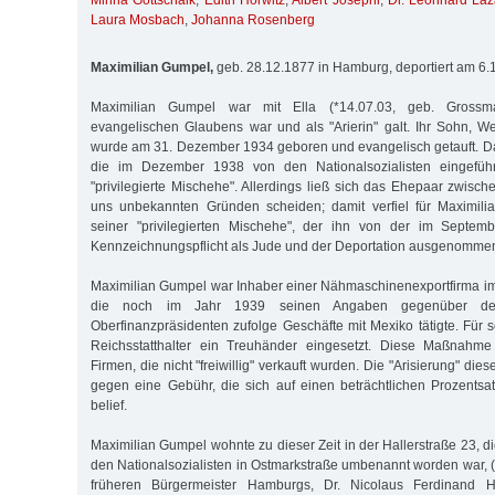
Minna Gottschalk
,
Edith Horwitz
,
Albert Josephi
,
Dr. Leonhard Laz
Laura Mosbach
,
Johanna Rosenberg
Maximilian Gumpel,
geb. 28.12.1877 in Hamburg, deportiert am 6
Maximilian Gumpel war mit Ella (*14.07.03, geb. Grossman
evangelischen Glaubens war und als "Arierin" galt. Ihr Sohn, 
wurde am 31. Dezember 1934 geboren und evangelisch getauft. Dami
die im Dezember 1938 von den Nationalsozialisten eingeführt
"privilegierte Mischehe". Allerdings ließ sich das Ehepaar zwis
uns unbekannten Gründen scheiden; damit verfiel für Maximil
seiner "privilegierten Mischehe", der ihn von der im Septem
Kennzeichnungspflicht als Jude und der Deportation ausgenommen
Maximilian Gumpel war Inhaber einer Nähmaschinenexportfirma im
die noch im Jahr 1939 seinen Angaben gegenüber der
Oberfinanzpräsidenten zufolge Geschäfte mit Mexiko tätigte. Für
Reichsstatthalter ein Treuhänder eingesetzt. Diese Maßnahme 
Firmen, die nicht "freiwillig" verkauft wurden. Die "Arisierung" die
gegen eine Gebühr, die sich auf einen beträchtlichen Prozentsa
belief.
Maximilian Gumpel wohnte zu dieser Zeit in der Hallerstraße 23, 
den Nationalsozialisten in Ostmarkstraße umbenannt worden war, 
früheren Bürgermeister Hamburgs, Dr. Nicolaus Ferdinand Ha