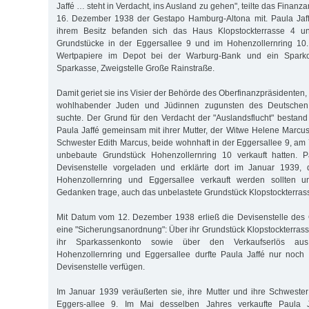
Jaffé … steht in Verdacht, ins Ausland zu gehen", teilte das Fina
16. Dezember 1938 der Gestapo Hamburg-Altona mit. Paula Jaf
ihrem Besitz befanden sich das Haus Klopstockterrasse 4 un
Grundstücke in der Eggersallee 9 und im Hohenzollernring 10
Wertpapiere im Depot bei der Warburg-Bank und ein Sparko
Sparkasse, Zweigstelle Große Rainstraße.
Damit geriet sie ins Visier der Behörde des Oberfinanzpräsidenten
wohlhabender Juden und Jüdinnen zugunsten des Deutschen
suchte. Der Grund für den Verdacht der "Auslandsflucht" bestand
Paula Jaffé gemeinsam mit ihrer Mutter, der Witwe Helene Marcus,
Schwester Edith Marcus, beide wohnhaft in der Eggersallee 9, a
unbebaute Grundstück Hohenzollernring 10 verkauft hatten. P
Devisenstelle vorgeladen und erklärte dort im Januar 1939, 
Hohenzollernring und Eggersallee verkauft werden sollten 
Gedanken trage, auch das unbelastete Grundstück Klopstockterrass
Mit Datum vom 12. Dezember 1938 erließ die Devisenstelle des 
eine "Sicherungsanordnung": Über ihr Grundstück Klopstockterrass
ihr Sparkassenkonto sowie über den Verkaufserlös au
Hohenzollernring und Eggersallee durfte Paula Jaffé nur noc
Devisenstelle verfügen.
Im Januar 1939 veräußerten sie, ihre Mutter und ihre Schweste
Eggers-allee 9. Im Mai desselben Jahres verkaufte Paula 