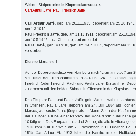
Weitere Stolpersteine in
Klopstockterrasse 4
:
Carl Arthur Jaffé
,
Paul Friedrich Jaffé
Carl Arthur Jaffé,
geb. am 26.11.1915, deportiert am 25.10.1941
am 1.3.1942
Paul Friedrich Jaffé,
geb. am 21.11.1911, deportiert am 25.10.1941
am 10.5.1942 nach Chelmno, dort ermordet
Paula Jaffé,
geb. Marcus, geb. am 24.7.1884, deportiert am 25.1
verstorben
Klopstockterrasse 4
Auf der Deportationsliste von Hamburg nach "Litzmannstadt" am 2
sich unter den Transportnummern 324 bis 326 die Familienmitgli
Friedrich (oder Friedrich Paul) und Paula Jaffé. Bis zu ihrer Depor
zusammen mit den beiden Söhnen in Ottensen in der Klopstockterra
Das Ehepaar Paul und Paula Jaffé, geb. Marcus, wohnte zunächst 
in Ottensen. Paula Jaffé, geboren am 24. Juli 1884 als Tochte
Marcus, war sechs Jahre jünger als ihr Mann, Sohn des Kaufmann
der als Ingenieur bei einer Parkett- und Möbelfabrik in der nahe
10 tätig war. Das Ehepaar hatte drei Söhne, die alle in Altona gebo
1910 kam Kurt zur Welt, am 21. November 1911 Friedrich Paul
1915 Carl Arthur. Ab 1913 lebte die Familie in die Flottbek