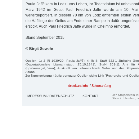
Paula Jaffé kam in Lodz ums Leben, ihr Todesdatum ist unbekannt.
März 1942 im Getto. Paul Friedrich Jaffé wurde am 10. Ma
weiterdeportiert. In diesem 70 km von Lodz entfernten ersten Ve
die Häftlinge des Gettos am Ende einer Rampe in dafür umgerüst
erstickt. Auch Paul Friedrich Jaffé wurde in Chelmno ermordet.
Stand September 2015
© Birgit Gewehr
Quellen: 1; 2 (R 1939/20, Paula Jaffé); 4; 5; 8; StaH 522-1 Jüdische G
(Deportationsliste Litzmannstadt, 25.10.1941); StaH 351-11 Amt für
(Spickernagel, Vera); Auskunft von Johann-Hinrich Möller und der Stolperst
Altona.
Zur Nummerierung häufig genutzter Quellen siehe Link "Recherche und Quelle
druckansicht
/
Seitenanfang
Der Stolperstein i
IMPRESSUM / DATENSCHUTZ
KONTAKT
Stein in Hamburg v