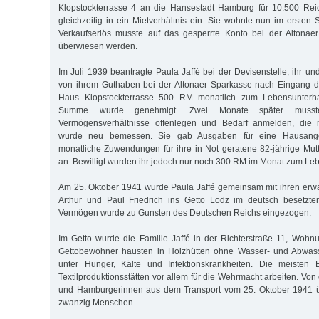
Klopstockterrasse 4 an die Hansestadt Hamburg für 10.500 Rei
gleichzeitig in ein Mietverhältnis ein. Sie wohnte nun im ersten
Verkaufserlös musste auf das gesperrte Konto bei der Altona
überwiesen werden.
Im Juli 1939 beantragte Paula Jaffé bei der Devisenstelle, ihr u
von ihrem Guthaben bei der Altonaer Sparkasse nach Eingang 
Haus Klopstockterrasse 500 RM monatlich zum Lebensunterhal
Summe wurde genehmigt. Zwei Monate später musst
Vermögensverhältnisse offenlegen und Bedarf anmelden, die m
wurde neu bemessen. Sie gab Ausgaben für eine Hausang
monatliche Zuwendungen für ihre in Not geratene 82-jährige Mut
an. Bewilligt wurden ihr jedoch nur noch 300 RM im Monat zum Leb
Am 25. Oktober 1941 wurde Paula Jaffé gemeinsam mit ihren er
Arthur und Paul Friedrich ins Getto Lodz im deutsch besetzten
Vermögen wurde zu Gunsten des Deutschen Reichs eingezogen.
Im Getto wurde die Familie Jaffé in der Richterstraße 11, Wohnun
Gettobewohner hausten in Holzhütten ohne Wasser- und Abwasser
unter Hunger, Kälte und Infektionskrankheiten. Die meisten
Textilproduktionsstätten vor allem für die Wehrmacht arbeiten. V
und Hamburgerinnen aus dem Transport vom 25. Oktober 1941 ü
zwanzig Menschen.