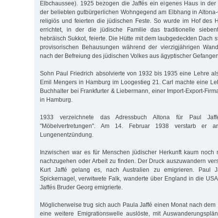
Elbchaussee). 1925 bezogen die Jaffés ein eigenes Haus in der 
der beliebten gutbürgerlichen Wohngegend am Elbhang in Altona-O
religiös und feierten die jüdischen Feste. So wurde im Hof des
errichtet, in der die jüdische Familie das traditionelle sieben
hebräisch Sukkot, feierte. Die Hütte mit dem laubgedeckten Dach s
provisorischen Behausungen während der vierzigjährigen Wand
nach der Befreiung des jüdischen Volkes aus ägyptischer Gefangen
Sohn Paul Friedrich absolvierte von 1932 bis 1935 eine Lehre al
Emil Mengers in Hamburg im Loogestieg 21. Carl machte eine Lehr
Buchhalter bei Frankfurter & Liebermann, einer Import-Export-Firm
in Hamburg.
1933 verzeichnete das Adressbuch Altona für Paul Jaff
"Möbelvertretungen". Am 14. Februar 1938 verstarb er 
Lungenentzündung.
Inzwischen war es für Menschen jüdischer Herkunft kaum noch m
nachzugehen oder Arbeit zu finden. Der Druck auszuwandern ver
Kurt Jaffé gelang es, nach Australien zu emigrieren. Paul J
Spickernagel, verwitwete Falk, wanderte über England in die US
Jaffés Bruder Georg emigrierte.
Möglicherweise trug sich auch Paula Jaffé einen Monat nach de
eine weitere Emigrationswelle auslöste, mit Auswanderungsplä