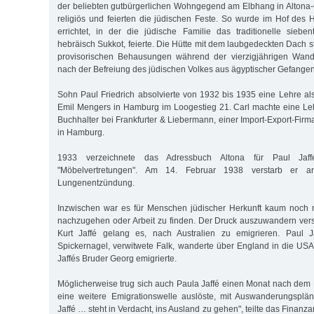
der beliebten gutbürgerlichen Wohngegend am Elbhang in Altona-O
religiös und feierten die jüdischen Feste. So wurde im Hof des
errichtet, in der die jüdische Familie das traditionelle sieben
hebräisch Sukkot, feierte. Die Hütte mit dem laubgedeckten Dach s
provisorischen Behausungen während der vierzigjährigen Wand
nach der Befreiung des jüdischen Volkes aus ägyptischer Gefangen
Sohn Paul Friedrich absolvierte von 1932 bis 1935 eine Lehre al
Emil Mengers in Hamburg im Loogestieg 21. Carl machte eine Lehr
Buchhalter bei Frankfurter & Liebermann, einer Import-Export-Firm
in Hamburg.
1933 verzeichnete das Adressbuch Altona für Paul Jaff
"Möbelvertretungen". Am 14. Februar 1938 verstarb er 
Lungenentzündung.
Inzwischen war es für Menschen jüdischer Herkunft kaum noch m
nachzugehen oder Arbeit zu finden. Der Druck auszuwandern ver
Kurt Jaffé gelang es, nach Australien zu emigrieren. Paul J
Spickernagel, verwitwete Falk, wanderte über England in die US
Jaffés Bruder Georg emigrierte.
Möglicherweise trug sich auch Paula Jaffé einen Monat nach de
eine weitere Emigrationswelle auslöste, mit Auswanderungsplä
Jaffé … steht in Verdacht, ins Ausland zu gehen", teilte das Fina