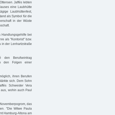
ttensen. Jaffés lebten
 Hauses eine Laubhütte
tägige Laubhüttenfest,
tand als Symbol für die
erschaft in der Wüste
schaft.
s Handlungsgehilfe bei
e als "Kontorist" bzw.
a in der Lenhartzstraße
é den Berufseintrag
an den Folgen einer
öglich, ihren Berufen
stärkte sich. Dem Sohn
affés Schwester Vera
A aus, wohin auch Paul
m Novemberpogrom, das
nen. "Die Witwe Paula
nzamt Hamburg-Altona am