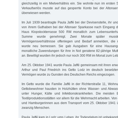
gleichzeitig in ein Mietverhältnis ein. Sie wohnte nun im ersten
Verkaufserlös musste auf das gesperrte Konto bei der Altona
überwiesen werden.
Im Juli 1939 beantragte Paula Jaffé bei der Devisenstelle, ihr u
von ihrem Guthaben bei der Altonaer Sparkasse nach Eingang 
Haus Klopstockterrasse 500 RM monatlich zum Lebensunterhal
Summe wurde genehmigt. Zwei Monate später musst
Vermögensverhältnisse offenlegen und Bedarf anmelden, die m
wurde neu bemessen. Sie gab Ausgaben für eine Hausang
monatliche Zuwendungen für ihre in Not geratene 82-jährige Mut
an. Bewilligt wurden ihr jedoch nur noch 300 RM im Monat zum Leb
Am 25. Oktober 1941 wurde Paula Jaffé gemeinsam mit ihren er
Arthur und Paul Friedrich ins Getto Lodz im deutsch besetzten
Vermögen wurde zu Gunsten des Deutschen Reichs eingezogen.
Im Getto wurde die Familie Jaffé in der Richterstraße 11, Wohnun
Gettobewohner hausten in Holzhütten ohne Wasser- und Abwasser
unter Hunger, Kälte und Infektionskrankheiten. Die meisten
Textilproduktionsstätten vor allem für die Wehrmacht arbeiten. V
und Hamburgerinnen aus dem Transport vom 25. Oktober 1941 ü
zwanzig Menschen.
Paula Jaffé kam in Lodz ums Leben, ihr Todesdatum ist unbekannt.