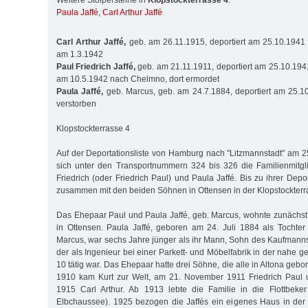
Weitere Stolpersteine in
Klopstockterrasse 4
:
Paula Jaffé
,
Carl Arthur Jaffé
Carl Arthur Jaffé,
geb. am 26.11.1915, deportiert am 25.10.1941
am 1.3.1942
Paul Friedrich Jaffé,
geb. am 21.11.1911, deportiert am 25.10.1941
am 10.5.1942 nach Chelmno, dort ermordet
Paula Jaffé,
geb. Marcus, geb. am 24.7.1884, deportiert am 25.1
verstorben
Klopstockterrasse 4
Auf der Deportationsliste von Hamburg nach "Litzmannstadt" am 2
sich unter den Transportnummern 324 bis 326 die Familienmitgli
Friedrich (oder Friedrich Paul) und Paula Jaffé. Bis zu ihrer Depor
zusammen mit den beiden Söhnen in Ottensen in der Klopstockterra
Das Ehepaar Paul und Paula Jaffé, geb. Marcus, wohnte zunächst 
in Ottensen. Paula Jaffé, geboren am 24. Juli 1884 als Tochte
Marcus, war sechs Jahre jünger als ihr Mann, Sohn des Kaufmann
der als Ingenieur bei einer Parkett- und Möbelfabrik in der nahe
10 tätig war. Das Ehepaar hatte drei Söhne, die alle in Altona gebo
1910 kam Kurt zur Welt, am 21. November 1911 Friedrich Paul
1915 Carl Arthur. Ab 1913 lebte die Familie in die Flottbek
Elbchaussee). 1925 bezogen die Jaffés ein eigenes Haus in der 