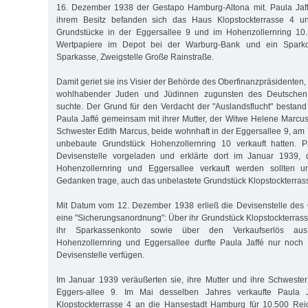
16. Dezember 1938 der Gestapo Hamburg-Altona mit. Paula Jaf
ihrem Besitz befanden sich das Haus Klopstockterrasse 4 un
Grundstücke in der Eggersallee 9 und im Hohenzollernring 10
Wertpapiere im Depot bei der Warburg-Bank und ein Sparko
Sparkasse, Zweigstelle Große Rainstraße.
Damit geriet sie ins Visier der Behörde des Oberfinanzpräsidenten
wohlhabender Juden und Jüdinnen zugunsten des Deutschen
suchte. Der Grund für den Verdacht der "Auslandsflucht" bestand
Paula Jaffé gemeinsam mit ihrer Mutter, der Witwe Helene Marcus,
Schwester Edith Marcus, beide wohnhaft in der Eggersallee 9, a
unbebaute Grundstück Hohenzollernring 10 verkauft hatten. P
Devisenstelle vorgeladen und erklärte dort im Januar 1939, 
Hohenzollernring und Eggersallee verkauft werden sollten 
Gedanken trage, auch das unbelastete Grundstück Klopstockterrass
Mit Datum vom 12. Dezember 1938 erließ die Devisenstelle des 
eine "Sicherungsanordnung": Über ihr Grundstück Klopstockterrass
ihr Sparkassenkonto sowie über den Verkaufserlös au
Hohenzollernring und Eggersallee durfte Paula Jaffé nur noc
Devisenstelle verfügen.
Im Januar 1939 veräußerten sie, ihre Mutter und ihre Schweste
Eggers-allee 9. Im Mai desselben Jahres verkaufte Paula 
Klopstockterrasse 4 an die Hansestadt Hamburg für 10.500 Rei