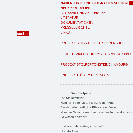
NAMEN, ORTE UND BIOGRAFIEN SUCHEN
NEUE BIOGRAFIEN
GLOSSAR UND ZEITLEISTEN
LITERATUR
DOKUMENTATIONEN
PRESSEBERICHTE
LINKS
PROJEKT BIOGRAFISCHE SPURENSUCHE
FILM "TRANSPORT IN DEN TOD AM 23.9.1940"
PROJEKT STOLPERTONSTEINE HAMBURG
ENGLISCHE ÜBERSETZUNGEN
Vom Stolpern
Die Stolpersteine?
Nein, an ihnen stößt niemand den Fuß
Sie sind ebenerdig ins Pflaster gepflanzt
aber die Namen darauf und die Zeichen sind uns ins
Gewissen gestanzt:
"geboren, deportiert, ermordet"
Und die Orte: