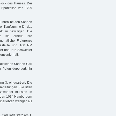
 Stock des Hauses. Der
er Sparkasse von 1799
nd ihren beiden Söhnen
der Kaufsumme für das
t zu bewilligen. Die
e sie erneut ihre
onatliche Freigrenze
estellte und 100 RM
ter und ihre Schwester
ensunterhalt.
wachsenen Söhnen Carl
 Polen deportiert. Ihr
g 3, einquartiert. Die
leitungen. Sie litten
 Bewohner mussten in
on den 1034 Hamburgern
berlebten weniger als
 Carl Jaffé starb am 1.