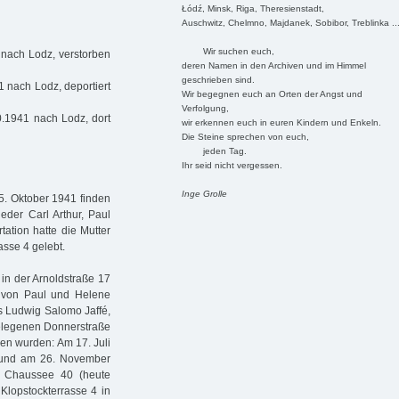
Łódź, Minsk, Riga, Theresienstadt,
Auschwitz, Chelmno, Majdanek, Sobibor, Treblinka ..
Wir suchen euch,
 nach Lodz, verstorben
deren Namen in den Archiven und im Himmel
geschrieben sind.
 nach Lodz, deportiert
Wir begegnen euch an Orten der Angst und
Verfolgung,
0.1941 nach Lodz, dort
wir erkennen euch in euren Kindern und Enkeln.
Die Steine sprechen von euch,
jeden Tag.
Ihr seid nicht vergessen.
Inge Grolle
5. Oktober 1941 finden
eder Carl Arthur, Paul
tation hatte die Mutter
sse 4 gelebt.
in der Arnoldstraße 17
r von Paul und Helene
s Ludwig Salomo Jaffé,
 gelegenen Donnerstraße
ren wurden: Am 17. Juli
 und am 26. November
er Chaussee 40 (heute
Klopstockterrasse 4 in