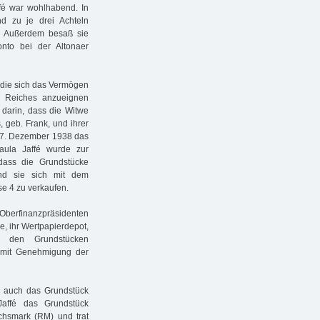
fé war wohlhabend. In
d zu je drei Achteln
. Außerdem besaß sie
nto bei der Altonaer
, die sich das Vermögen
 Reiches anzueignen
 darin, dass die Witwe
 geb. Frank, und ihrer
m 7. Dezember 1938 das
aula Jaffé wurde zur
dass die Grundstücke
und sie sich mit dem
e 4 zu verkaufen.
Oberfinanzpräsidenten
e, ihr Wertpapierdepot,
s den Grundstücken
h mit Genehmigung der
r auch das Grundstück
Jaffé das Grundstück
chsmark (RM) und trat