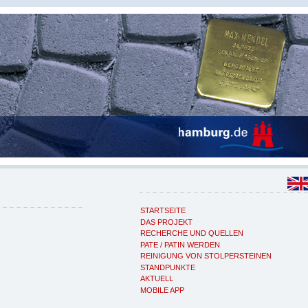
STARTSEITE
DAS PROJEKT
RECHERCHE UND QUELLEN
PATE / PATIN WERDEN
REINIGUNG VON STOLPERSTEINEN
STANDPUNKTE
AKTUELL
MOBILE APP