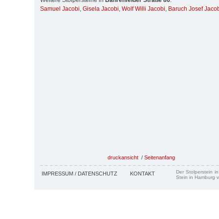
Weitere Stolpersteine in
Bahrenfelder Straße 86
:
Samuel Jacobi
,
Gisela Jacobi
,
Wolf Willi Jacobi
,
Baruch Josef Jaco
druckansicht
/
Seitenanfang
Der Stolperstein i
IMPRESSUM / DATENSCHUTZ
KONTAKT
Stein in Hamburg v