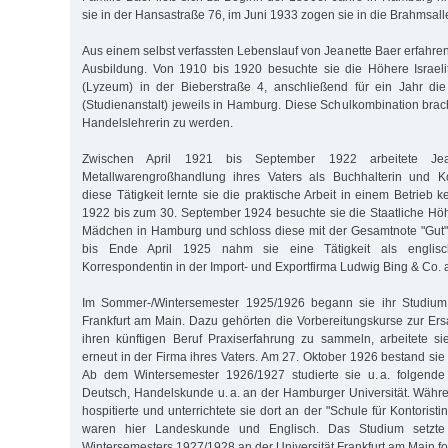
sie in der Hansastraße 76, im Juni 1933 zogen sie in die Brahmsall
Aus einem selbst verfassten Lebenslauf von Jeanette Baer erfahren 
Ausbildung. Von 1910 bis 1920 besuchte sie die Höhere Israel
(Lyzeum) in der Bieberstraße 4, anschließend für ein Jahr di
(Studienanstalt) jeweils in Hamburg. Diese Schulkombination brac
Handelslehrerin zu werden.
Zwischen April 1921 bis September 1922 arbeitete Je
Metallwarengroßhandlung ihres Vaters als Buchhalterin und K
diese Tätigkeit lernte sie die praktische Arbeit in einem Betrieb
1922 bis zum 30. September 1924 besuchte sie die Staatliche Hö
Mädchen in Hamburg und schloss diese mit der Gesamtnote "Gut"
bis Ende April 1925 nahm sie eine Tätigkeit als englisc
Korrespondentin in der Import- und Exportfirma Ludwig Bing & Co.
Im Sommer-/Wintersemester 1925/1926 begann sie ihr Studium 
Frankfurt am Main. Dazu gehörten die Vorbereitungskurse zur Ersa
ihren künftigen Beruf Praxiserfahrung zu sammeln, arbeitete 
erneut in der Firma ihres Vaters. Am 27. Oktober 1926 bestand sie 
Ab dem Wintersemester 1926/1927 studierte sie u. a. folgende
Deutsch, Handelskunde u. a. an der Hamburger Universität. Währ
hospitierte und unterrichtete sie dort an der "Schule für Kontorist
waren hier Landeskunde und Englisch. Das Studium setzte
Wintersemesters 1927/1928 an der Universität Frankfurt am Main for