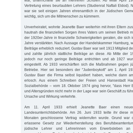
war, unterrichtete sie an mehreren Schulen. Ab Mitte April 
Vertretung eines beurlaubten Lehrers (Studienrat Naftali Eldod).
war sie seit einigen Jahren ehrenamtlich in der Jüdischen Geme
wichtig, sich um die Mitmenschen zu kümmern.
Unverheiratet, wohnte Jeanette Baer weiterhin mit ihren Eltern 
hautnah die finanziellen Sorgen ihres Vaters um seinen Betrieb m
der 1920er-Jahre in finanzielle Schwierigkeiten geraten, die sich
Jahre verstärkten. Nach Aussage der Handelskammer Hamburg, w
Beiträge erheblich reduziert. Gustav Baer war seit 1913 Mitglied
und zahlte jährlich stattliche Beiträge an diese. Ab Mitte der 
jedoch nur noch geringe Beiträge entrichten und ab 1927 wur
eingestellt. Ab 1933 verschärften sich die Maßnahmen gegen j
Betriebe. Hier sei besonders der "Judenboykott" am 1. April 1
Gustav Baer die Firma selbst liquidiert haben, welche dann 
erlosch. Aus einem Schreiben der Freien und Hansestadt Ha
Sozialbehörde – vom 18. Oktober 1974 ging hervor, "dass Herr 
und Altersgründen nicht mehr in der Lage war sein Geschäft zu füh
Ursache und Wirkung verkehrte.
Am 11. April 1933 erhielt Jeanette Baer einen neuen
Landesunterrichtsbehörde. Am 26. Juni 1933 teilte ihr diese m
Monaten geschlossene Vertrag widerrufen wurde. Grund war 
erlassene Gesetz zur Wiederherstellung des Berufsbeamtentum
jüdische Lehrer und Lehrerinnen vom Erwerbsleben an ö