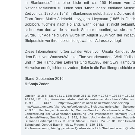
in Blankenese" hat eine Liste mit ca. 150 Namen von 
Nationalsozialisten zu Juden oder "Mischlingen" erklärten Mensch
Zeit von ca. 1930 bis 1943 in Blankenese gelebt haben. Dort wird i
Flora Baers Mutter Adelheid Levy, geb. Heymann (1865 in Friedr
Sobibor), flüchtete nach Holland, wann genau ist nicht bekannt
sicher. Von dort wurde sie nach Sobibor deportiert, wo sie am 
wurde. Für Adelheid Levy wurde im August 2004 von der Initiative
Stolperstein vor ihrer letzten frei gewählten Adresse verlegt.
Diese Informationen fußen auf der Arbeit von Ursula Randt zu Jea
dem Buch von Wamser/Weinke, Eine verschwundene Welt: Jüdisc
und in der Hamburger Lehrerzeitung 01/1986 der GEW Hamburg ve
Hinweise ermöglichten es zudem, tiefer in die Familiengeschichte e
Stand: September 2016
© Sonja Zoder
Quellen: 1; 2; 8; StaH 241-1-125; StaH 351-11-709 + 1072 + 10384 + 15922
A0724; URL: http://www.viermalleben.de/4xleben/namensliste.htm -Jüdisch
19.9.13; URL: http://www.juden-im-alten-halberstadt.de/inde
http://www.akens.org/akens/texte/stolpersteine/Stolpersteineliste.htm -Stolpers
20.9.13; Hamburger Adressbuch; Wamser/Weinke, Verschwundene Welt
Lehrerzeitung der Gewerkschaft Erziehung und Wissenschaft Hamburg, Au
Hochmuth/Meyer, Streiflichter, S. 242; Stiftung Archiv der deutschen Frauen
Susanne Hertrampf am 27.11.2013; Starke, Führer, S. 24, 26, 81, 151; Hervé/N
Schuchard, Gertrud Baer, in: dies., Frauen, S. 136–138.
Zur Nummerierung häufig genutzter Quellen siehe Link "Recherche und Quelle