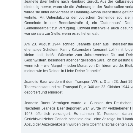
Jeanette Baer kehrte nach Hamburg zurück. Aus der Kultussteuer
eindeutig hervor, wann sie die Wohnung in der Brahmsallee ver
wurde sie unter der Adresse in Hamburg-Altona Breitestraße geführ
wohnte. Mit Unterstützung der Jüdischen Gemeinde zog sie
Gemeinde in der Beneckestraße 4, ein "Judenhaus". Dort s
Gemeindearbeit zur Verfügung. Obwohl mittlerweile auch gesund
war sie stets zur Stelle, wenn es zu helfen galt.
Am 23. August 1944 schrieb Jeanette Baer aus Theresienstad
ehemalige Schülerin Fanny Katzenstein (genannt Lolli) mit folg
kleine Lolli, heiße Wünsche zum Jahreswechsel Dir und Dei
Geschwistern, besonders aber der geliebten Sara. Ich bin gesund 
wenn ich – wie Margot – jeden Monat von Dir hören würde. Ble
meiner wie ich Deiner. In Liebe Deine Jeanette".
Jeanette Baer wurde mit dem Transport VI/8, c. 3 am 23. Juni 
Theresienstadt und mit Transport Et, c. 340 am 23. Oktober 1944 
deportiert und ermordet.
Jeanette Baers Vermögen wurde zu Gunsten des Deutschen 
Nachdem Jeanette Baer deportiert war, wurde ihr verbliebener 
1943 öffentlich versteigert. Es nahmen 51 Personen daran 
Gerichtsvollzieher Gerlach schaltete dazu eine Anzeige im "Hamb
Abzug der Anzeigenkosten wurden dem Oberfinanzpräsidenten 10