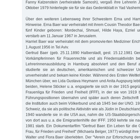
Fanny Katzenstein (verheiratete Samosh), vergaß ihre Lehrerin J
Oktober 1979 hinterlegte sie für sie das Gedenkblatt in Yad Vashem
Über den weiteren Lebensweg ihrer Schwestern Erna und Harri
Hinweise. Erna Baer war verheiratet mit ihrem Cousin Theodor Bae
fünf Kinder geboren: Mordechai, Shmuel, Hilde Haya, Ezriel 
verstarb am 11.Januar 1967 in Jerusalem.
Harriet Baer war verheiratet mit dem promovierten Mediziner Eric
1.August 1956 in Tel Aviv.
Gertrud Baer (geb. 25.11.1890 Halberstadt, gest. 15.12.1981 Ge
Vorkämpferinnen für Frauenrechte und als Friedensaktivistin b
Lehrerinnenausbildung in Hamburg absolviert und den Beruf a
studierte sie an deutschen, amerikanischen und schweizer Uni
unverheiratet und bekam keine Kinder. Während des Ersten Weltkri
München über, wo Lida Gustava Heymann und Anita Augspurg leb
beiden, Helene Stöcker u. a. engagierte sie sich in der 1915 gegr
Frauenliga für Frieden und Freiheit (IFFF), in der sie von 1919
Führungspositionen übernahm und später auch deren Zeitschrift 
die Institution auch beim Völkerbund und ab 1945 bei der UNO. 193
Schweiz, da sie als politische Aktivistin wie als Jüdin in Deutschlan
1940 wanderte sie in die USA aus, nahm die US-Staatsbürgerscha
von dort aus u. a. die Emigrantenhilfe der IFFF. 1950 kehrte sie n
1981 starb. Ein Dokumentarfilm "Gertrud Baer. Ein Leben für die 
Frau, für Frieden und Freiheit" (Michaela Belger, 1977) würdigt ihre v
Walter und Flora Baer überlebten. Der "Verein zur Erforschung de