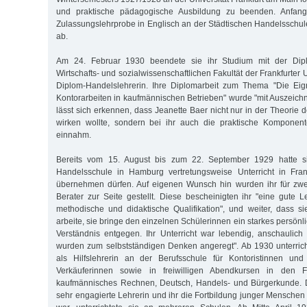
und praktische pädagogische Ausbildung zu beenden. Anfang
Zulassungslehrprobe in Englisch an der Städtischen Handelsschul
ab.
Am 24. Februar 1930 beendete sie ihr Studium mit der Dip
Wirtschafts- und sozialwissenschaftlichen Fakultät der Frankfurter 
Diplom-Handelslehrerin. Ihre Diplomarbeit zum Thema "Die Eig
Kontorarbeiten in kaufmännischen Betrieben" wurde "mit Auszeich
lässt sich erkennen, dass Jeanette Baer nicht nur in der Theorie
wirken wollte, sondern bei ihr auch die praktische Komponent
einnahm.
Bereits vom 15. August bis zum 22. September 1929 hatte si
Handelsschule in Hamburg vertretungsweise Unterricht in Fra
übernehmen dürfen. Auf eigenen Wunsch hin wurden ihr für zw
Berater zur Seite gestellt. Diese bescheinigten ihr "eine gute L
methodische und didaktische Qualifikation", und weiter, dass s
arbeite, sie bringe den einzelnen Schülerinnen ein starkes persönli
Verständnis entgegen. Ihr Unterricht war lebendig, anschaulic
wurden zum selbstständigen Denken angeregt". Ab 1930 unterric
als Hilfslehrerin an der Berufsschule für Kontoristinnen und
Verkäuferinnen sowie in freiwilligen Abendkursen in den F
kaufmännisches Rechnen, Deutsch, Handels- und Bürgerkunde. 
sehr engagierte Lehrerin und ihr die Fortbildung junger Menschen