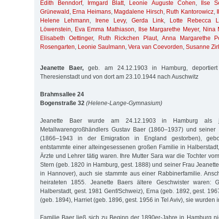
Edith Benndorf
,
Irmgard Blatt
,
Leonie Auguste Cohen
,
Ilse 
Grünewald
,
Erna Heimans
,
Magdalene Hirsch
,
Ruth Kantorowicz
,
Helene Lehmann
,
Irene Levy
,
Gerda Link
,
Lotte Rebecca L
Löwenstein
,
Eva Emma Mathiason
,
Ilse Margarethe Meyer
,
Nina 
Elisabeth Oettinger
,
Ruth Rickchen Plaut
,
Anna Margarethe P
Rosengarten
,
Leonie Saulmann
,
Vera van Coevorden
,
Susanne Zir
Jeanette Baer,
geb. am 24.12.1903 in Hamburg, deportier
Theresienstadt und von dort am 23.10.1944 nach Auschwitz
Brahmsallee 24
Bogenstraße 32
(Helene-Lange-Gymnasium)
Jeanette Baer wurde am 24.12.1903 in Hamburg als j
Metallwarengroßhändlers Gustav Baer (1860–1937) und seiner 
(1866–1943 in der Emigration in England gestorben), gebo
entstammte einer alteingesessenen großen Familie in Halberstadt,
Ärzte und Lehrer tätig waren. Ihre Mutter Sara war die Tochter v
Stern (geb. 1820 in Hamburg, gest. 1888) und seiner Frau Jeanette
in Hannover), auch sie stammte aus einer Rabbinerfamilie. Ansc
heirateten 1855. Jeanette Baers ältere Geschwister waren: G
Halberstadt, gest. 1981 Genf/Schweiz), Erna (geb. 1892, gest. 196
(geb. 1894), Harriet (geb. 1896, gest. 1956 in Tel Aviv), sie wurde
Familie Baer ließ sich zu Beginn der 1890er-Jahre in Hamburg n