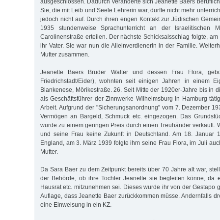
ausgeschlossen. Dadurch veränderte sich Jeanette Baers beruflich
Sie, die mit Leib und Seele Lehrerin war, durfte nicht mehr unterri
jedoch nicht auf. Durch ihren engen Kontakt zur Jüdischen Gemein
1935 stundenweise Sprachunterricht an der Israelitischen 
Carolinenstraße erteilen. Der nächste Schicksalsschlag folgte, am 
ihr Vater. Sie war nun die Alleinverdienerin in der Familie. Weiter
Mutter zusammen.
Jeanette Baers Bruder Walter und dessen Frau Flora, geb
Friedrichstadt/Eider), wohnten seit einigen Jahren in einem 
Blankenese, Mörikestraße. 26. Seit Mitte der 1920er-Jahre bis in 
als Geschäftsführer der Zinnwerke Wilhelmsburg in Hamburg tätig
Arbeit. Aufgrund der "Sicherungsanordnung" vom 7. Dezember 19
Vermögen an Bargeld, Schmuck etc. eingezogen. Das Grundstüc
wurde zu einem geringen Preis durch einen Treuhänder verkauft. W
und seine Frau keine Zukunft in Deutschland. Am 18. Januar 1
England, am 3. März 1939 folgte ihm seine Frau Flora, im Juli au
Mutter.
Da Sara Baer zu dem Zeitpunkt bereits über 70 Jahre alt war, stell
der Behörde, ob ihre Tochter Jeanette sie begleiten könne, da 
Hausrat etc. mitzunehmen sei. Dieses wurde ihr von der Gestapo ge
Auflage, dass Jeanette Baer zurückkommen müsse. Andernfalls d
eine Einweisung in ein KZ.