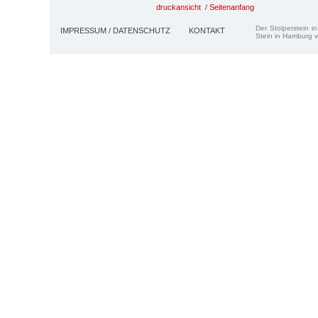
druckansicht
/
Seitenanfang
Der Stolperstein i
IMPRESSUM / DATENSCHUTZ
KONTAKT
Stein in Hamburg v